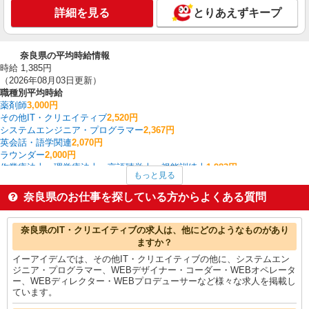
詳細を見る
とりあえずキープ
奈良県の平均時給情報
時給 1,385円
（2026年08月03日更新）
職種別平均時給
薬剤師
3,000円
その他IT・クリエイティブ
2,520円
システムエンジニア・プログラマー
2,367円
英会話・語学関連
2,070円
ラウンダー
2,000円
作業療法士・理学療法士・言語聴覚士・視能訓練士
1,983円
もっと見る
看護師・保健師・看護助手・助産師
1,673円
コールセンター
1,563円
奈良県のお仕事を探している方からよくある質問
送迎ドライバー
1,510円
介護職・ヘルパー
1,477円
奈良県の他の職種の平均時給を見る
奈良県のIT・クリエイティブの求人は、他にどのようなものがあり
ますか？
イーアイデムでは、その他IT・クリエイティブの他に、システムエン
ジニア・プログラマー、WEBデザイナー・コーダー・WEBオペレータ
ー、WEBディレクター・WEBプロデューサーなど様々な求人を掲載し
ています。