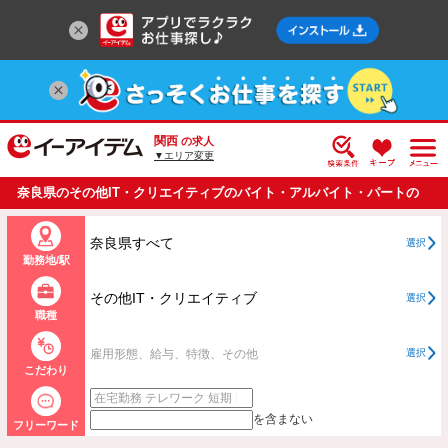
関西
の求人
▼エリア変更
奈良県のその他IT・クリエイティブのバイト・アルバイト・パートの
求人情報一覧
奈良県すべて
選択
勤務地/駅
その他IT・クリエイティブ
選択
職種
雇用形態、給与、特徴、その他
選択
こだわり
を含まない
フリーワード