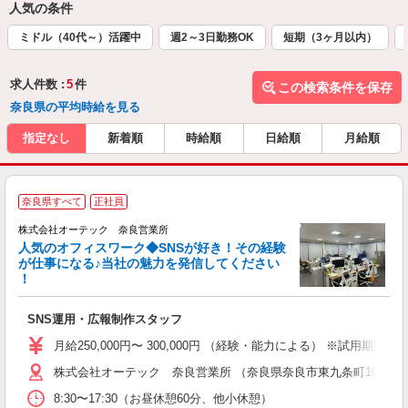
人気の条件
ミドル（40代～）活躍中
週2～3日勤務OK
短期（3ヶ月以内）
求人件数 :
5
件
この検索条件を保存
奈良県の平均時給を見る
指定なし
新着順
時給順
日給順
月給順
2
奈良県すべて
正社員
株式会社オーテック 奈良営業所
人気のオフィスワーク◆SNSが好き！その経験
が仕事になる♪当社の魅力を発信してください
！
で
経
SNS運用・広報制作スタッフ
勤
月給250,000円〜 300,000円 （経験・能力による） ※試用期間
株式会社オーテック 奈良営業所 （奈良県奈良市東九条町109-1）
8:30〜17:30（お昼休憩60分、他小休憩）