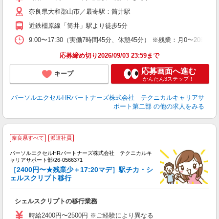
奈良県大和郡山市／最寄駅：筒井駅
近鉄橿原線「筒井」駅より徒歩5分
9:00〜17:30（実働7時間45分、休憩45分） ※残業：月0〜2
応募締め切り2026/09/03 23:59まで
応募画面へ進む
キープ
かんたん3ステップ！
パーソルエクセルHRパートナーズ株式会社 テクニカルキャリアサ
ポート第二部
の他の求人をみる
奈良県すべて
派遣社員
て
パーソルエクセルHRパートナーズ株式会社 テクニカルキ
x
ャリアサポート部/26-0566371
ミ
［2400円〜★残業少＋17:20マデ］駅チカ・シ
日
ェルスクリプト移行
ー
シェルスクリプトの移行業務
時給2400円〜2500円 ※ご経験により異なる