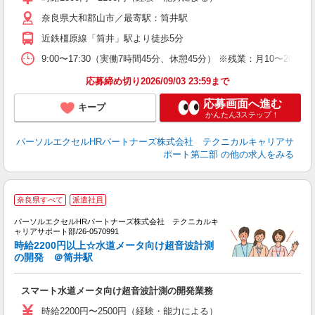
奈良県大和郡山市／最寄駅：筒井駅
近鉄橿原線「筒井」駅より徒歩5分
9:00〜17:30（実働7時間45分、休憩45分） ※残業：月10〜
応募締め切り2026/09/03 23:59まで
応募画面へ進む
キープ
かんたん3ステップ！
パーソルエクセルHRパートナーズ株式会社 テクニカルキャリアサ
ポート第二部
の他の求人をみる
時
奈良県すべて
派遣社員
パーソルエクセルHRパートナーズ株式会社 テクニカルキ
ミ
ャリアサポート部/26-0570991
日
時給2200円以上☆水道メータ向け超音波計測
給
の開発 ＠筒井駅
スマート水道メータ向け超音波計測の開発業務
時給2200円〜2500円（経験・能力による）