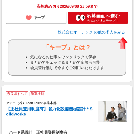
応募締め切り2026/09/09 23:59まで
応募画面へ進む
キープ
かんたん3ステップ！
株式会社オーテック
の他の求人をみる
「キープ」とは？
気になるお仕事をワンクリックで保存
まとめてチェック＆まとめて応募も可能
会員登録無しで今すぐご利用いただけます
奈良県すべて
派遣社員
アデコ（株）Tech Talent 事業本部
【正社員登用制度有】省力化設備機械設計＊S
olidworks
エ
エ
ハード系設計 正社員登用制度有
高