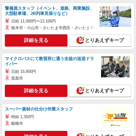
警備員スタッフ（イベント、道路、商業施設、
大型駐車場、JR列車見張りなど）
日給 11,000円〜12,100円
栃木市・小山市・さいたま市西区・さいたま市岩槻区・久喜市・蓮田
詳細を見る
とりあえずキープ
マイクロバスにて教習所に通う生徒の送迎ドラ
イバー
日給 15,850円
箕面市
詳細を見る
とりあえずキープ
スーパー資材の仕分け作業スタッフ
時給 1,350円
船橋市