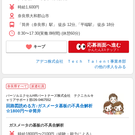
時給1,600円
奈良県大和郡山市
「筒井（奈良県）駅」 徒歩 12分,「平端駅」 徒歩 18分
8:30〜17:30(実働:8時間) (休憩60分)
応募画面へ進む
キープ
かんたん3ステップ！
アデコ株式会社 Ｔｅｃｈ Ｔａｌｅｎｔ事業本部
の他の求人をみる
時
奈良県すべて
派遣社員
パーソルエクセルHRパートナーズ株式会社 テクニカルキ
高
ャリアサポート部/26-0467552
食
回路図読める方♪ガスメータ基板の不具合解析
☆1800円〜＠筒井
ガスメータの基板の不具合解析
時給1800円〜2100円（経験・能力による）