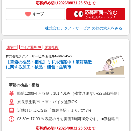
応募締め切り2026/08/31 23:59まで
応募画面へ進む
キープ
かんたん3ステップ！
株式会社テクノ・サービス
の他の求人をみる
生駒市
バイク通勤OK
派遣社員
株式会社テクノ・サービス/お仕事No/0794527
お
【筆箱の検品・梱包】ミドル活躍中！筆箱製造
に関する加工・検品・梱包：生駒市
ル
筆箱の検品・梱包
履
タ
時給1200円 月収例：181.401円（残業含まない/22日勤務例
車
奈良県生駒市 ＊車・バイク通勤OK
あ
近鉄けいはんな線「白庭台駅」よりバス7分
08:30〜17:00 ※表記のうち実働7時間10分です。 ■勤務
応募締め切り2026/08/31 23:59まで