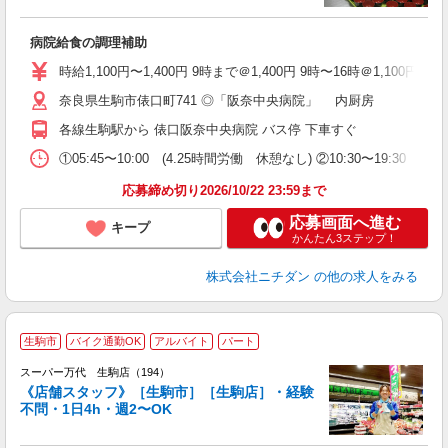
フ
未
病院給食の調理補助
昼
K
時給1,100円〜1,400円 9時まで＠1,400円 9時〜16時＠1,100円
奈良県生駒市俵口町741 ◎「阪奈中央病院」 内厨房
各線生駒駅から 俵口阪奈中央病院 バス停 下車すぐ
①05:45〜10:00 (4.25時間労働 休憩なし) ②10:30〜19:
応募締め切り2026/10/22 23:59まで
応募画面へ進む
キープ
かんたん3ステップ！
株式会社ニチダン
の他の求人をみる
生駒市
バイク通勤OK
アルバイト
パート
スーパー万代 生駒店（194）
《店舗スタッフ》［生駒市］［生駒店］・経験
不問・1日4h・週2〜OK
さ