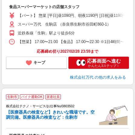
入
食品スーパーマーケットの店舗スタッフ
活
（
【パート】 惣菜 [平日]昼1090円、朝夜1190円 [日祝]昼1190円、朝夜
シ
スーパー万代 生駒店 （奈良県生駒市谷田町860-1）
務
近鉄各線「生駒」駅より徒歩6分
【惣菜】 17:00〜21:00 【食品】 17:00〜22:30 ※1日4時
応募締め切り2027/02/28 23:59まで
応募画面へ進む
キープ
かんたん3ステップ！
株式会社万代
の他の求人をみる
生駒市
バイク通勤OK
派遣社員
株式会社テクノ・サービス/お仕事No/0803502
レ
【医療器具の検査など】きれいな職場です。空
調完備。医療器具の検査など：生駒市
ル