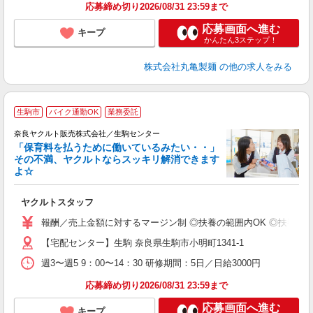
応募締め切り2026/08/31 23:59まで
応募画面へ進む
キープ
かんたん3ステップ！
株式会社丸亀製麺
の他の求人をみる
生駒市
バイク通勤OK
業務委託
奈良ヤクルト販売株式会社／生駒センター
「保育料を払うために働いているみたい・・」
その不満、ヤクルトならスッキリ解消できます
よ☆
し
未
ヤクルトスタッフ
ア
業
報酬／売上金額に対するマージン制 ◎扶養の範囲内OK ◎扶養の
給
【宅配センター】生駒 奈良県生駒市小明町1341-1
週3〜週5 9：00〜14：30 研修期間：5日／日給3000円
応募締め切り2026/08/31 23:59まで
応募画面へ進む
キープ