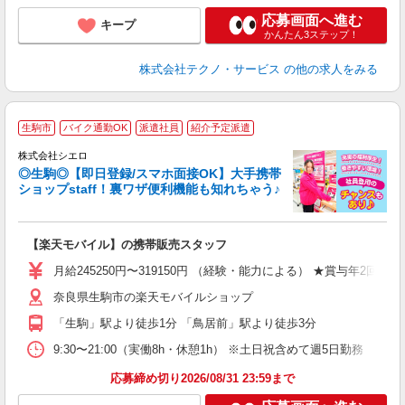
応募画面へ進む
キープ
かんたん3ステップ！
株式会社テクノ・サービス
の他の求人をみる
★
生駒市
バイク通勤OK
派遣社員
紹介予定派遣
♪
株式会社シエロ
◎生駒◎【即日登録/スマホ面接OK】大手携帯
ショップstaff！裏ワザ便利機能も知れちゃう♪
理
【楽天モバイル】の携帯販売スタッフ
即
月給245250円〜319150円 （経験・能力による） ★賞与年2
あ
奈良県生駒市の楽天モバイルショップ
通
役
「生駒」駅より徒歩1分 「鳥居前」駅より徒歩3分
9:30〜21:00（実働8h・休憩1h） ※土日祝含めて週5日勤務
応募締め切り2026/08/31 23:59まで