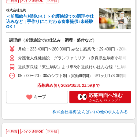
生駒市
バイク通勤OK
正社員
株式会社塩梅
＜前職給与相談OK！＞介護施設での調理や仕
込みなど | 手作りにこだわる食事提供♪未経験
OK！
さ
調理師（介護施設での仕込み・調理・盛付など）
入
ル
月給：233,430円〜280,000円 みなし残業代：29,430
躍
介護老人保健施設 グランファミリア （奈良県生駒市小明町1130番
通
援
近鉄奈良線「東生駒駅」より車5分 近鉄けいはんな線「生駒駅」よ
05：00〜20：00のシフト制（実働8時間） ※1ヶ月173.3時間勤
応募締め切り2026/10/31 23:59まで
応募画面へ進む
キープ
かんたん3ステップ！
株式会社塩梅(あんばい)
の他の求人をみる
生駒市
バイク通勤OK
正社員