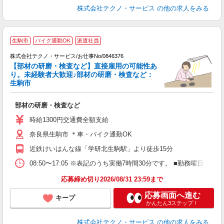
株式会社テクノ・サービス
の他の求人をみる
生駒市
バイク通勤OK
派遣社員
株式会社テクノ・サービス/お仕事No/0846376
【部材の研磨・検査など】直接雇用の可能性あ
り。未経験者大歓迎♪部材の研磨・検査など：
生駒市
ジ
ビ
部材の研磨・検査など
履
高
時給1300円交通費全額支給
奈良県生駒市 ＊車・バイク通勤OK
近鉄けいはんな線「学研北生駒駅」より徒歩15分
08:50〜17:05 ※表記のうち実働7時間30分です。 ■勤務曜日
応募締め切り2026/08/31 23:59まで
応募画面へ進む
キープ
かんたん3ステップ！
株式会社テクノ・サービス
の他の求人をみる