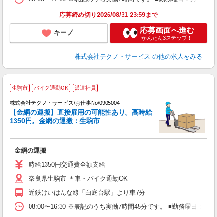
応募締め切り2026/08/31 23:59まで
応募画面へ進む
キープ
かんたん3ステップ！
株式会社テクノ・サービス
の他の求人をみる
生駒市
バイク通勤OK
派遣社員
株式会社テクノ・サービス/お仕事No/0905004
【金網の運搬】直接雇用の可能性あり。高時給
1350円。金網の運搬：生駒市
グ
金網の運搬
履
ミ
時給1350円交通費全額支給
休
奈良県生駒市 ＊車・バイク通勤OK
あ
近鉄けいはんな線「白庭台駅」より車7分
08:00〜16:30 ※表記のうち実働7時間45分です。 ■勤務曜日