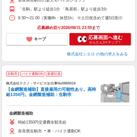
奈良県生駒市の楽天モバイルショップ
与
「生駒」駅より徒歩1分 「鳥居前」駅より徒歩3分
9:30〜21:00（実働8h・休憩1h） ※土日祝含めて週5日勤務
応募締め切り2026/08/31 23:59まで
応募画面へ進む
キープ
かんたん3ステップ！
株式会社シエロ
の他の求人をみる
生駒市
バイク通勤OK
派遣社員
ち
株式会社テクノ・サービス/お仕事No/0905019
【金網製造補助】直接雇用の可能性あり。高時
給1350円。金網製造補助：生駒市
ま
サ
金網製造補助
履
ミ
時給1350円交通費全額支給
休
奈良県生駒市 ＊車・バイク通勤OK
あ