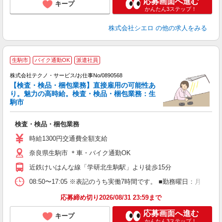
応募画面へ進む
キープ
かんたん3ステップ！
株式会社シエロ
の他の求人をみる
生駒市
バイク通勤OK
派遣社員
株式会社テクノ・サービス/お仕事No/0890568
【検査・検品・梱包業務】直接雇用の可能性あ
り。魅力の高時給。検査・検品・梱包業務：生
駒市
ン
ノ
検査・検品・梱包業務
履
ラ
時給1300円交通費全額支給
勤
奈良県生駒市 ＊車・バイク通勤OK
近鉄けいはんな線「学研北生駒駅」より徒歩15分
08:50〜17:05 ※表記のうち実働7時間です。 ■勤務曜日：月
応募締め切り2026/08/31 23:59まで
応募画面へ進む
キープ
かんたん3ステップ！