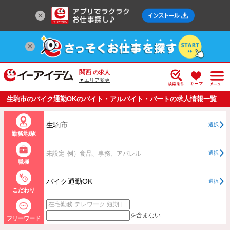
関西
の求人
▼エリア変更
生駒市のバイク通勤OKのバイト・アルバイト・パートの求人情報一覧
生駒市
選択
勤務地/駅
未設定
例）食品、事務、アパレル
選択
職種
バイク通勤OK
選択
こだわり
を含まない
フリーワード