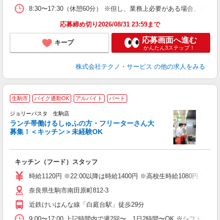
8:30〜17:30（休憩60分） ※但し、業務上必要がある場合
応募締め切り2026/08/31 23:59まで
応募画面へ進む
キープ
かんたん3ステップ！
株式会社テクノ・サービス
の他の求人をみる
生駒市
バイク通勤OK
アルバイト
パート
ジョリーパスタ 生駒店
ランチ帯働けるしゅふの方・フリーターさん大
募集！＜キッチン＞未経験OK
ピ
キッチン（フード）スタッフ
未
（
時給1120円 ※22:00以降は時給1400円 ※高校生時給1080円
給
奈良県生駒市南田原町812-3
近鉄けいはんな線「白庭台駅」徒歩29分
9:00〜17:00 上記時間内で週2回〜、1日2時間〜OK ※シフト