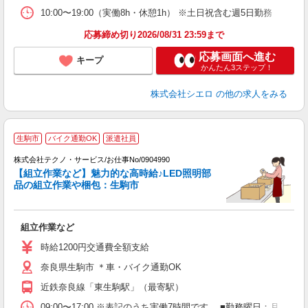
10:00〜19:00（実働8h・休憩1h） ※土日祝含む週5日勤務
応募締め切り2026/08/31 23:59まで
応募画面へ進む
キープ
かんたん3ステップ！
株式会社シエロ
の他の求人をみる
生駒市
バイク通勤OK
派遣社員
能
株式会社テクノ・サービス/お仕事No/0904990
【組立作業など】魅力的な高時給♪LED照明部
品の組立作業や梱包：生駒市
に
組立作業など
履
タ
時給1200円交通費全額支給
車
奈良県生駒市 ＊車・バイク通勤OK
あ
近鉄奈良線「東生駒駅」（最寄駅）
09:00〜17:00 ※表記のうち実働7時間です。 ■勤務曜日：月 