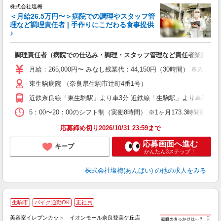
株式会社塩梅
＜月給26.5万円〜＞病院での調理やスタッフ管
理など調理責任者 | 手作りにこだわる食事提供
♪
さ
調理責任者（病院での仕込み・調理・スタッフ管理など責任者業務）
入
（
月給：265,000円〜 みなし残業代：44,150円（30時間）
給
東生駒病院 （奈良県生駒市辻町4番1号）
通
援
近鉄奈良線「東生駒駅」より車3分 近鉄線「生駒駅」より車5分 
5：00〜20：00のシフト制（実働8時間） ※1ヶ月173.3時間勤
応募締め切り2026/10/31 23:59まで
応募画面へ進む
キープ
かんたん3ステップ！
株式会社塩梅(あんばい)
の他の求人をみる
生駒市
バイク通勤OK
正社員
美容室イレブンカット イオンモール奈良登美ケ丘店