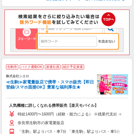
★
生駒市
バイク通勤OK
派遣社員
紹介予定派遣
♪
株式会社シエロ
≪生駒≫家電量販店で携帯・スマホ販売【即日
登録/スマホ面接OK】豊富な福利厚生★
い
即
人気機種に詳しくなれる携帯販売【楽天モバイル】
あ
時給1400円〜1600円（経験・能力による） ※残業代支給 ★交通
K
奈良県生駒市の家電量販店
貸
「生駒」駅よりバス・車7分 「東生駒」駅よりバス・車5分