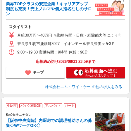
業界TOPクラスの安定企業！キャリアアップ
っ
制度も充実！売上ノルマや個人指名なしのサロ
夏
ン
＜
に
スタイリスト
昇
月給30万円〜40万円 ※勤務時間・日数・経験能力等により考慮し
奈良県生駒市鹿畑町3027 イオンモール奈良登美ヶ丘3Ｆ
9:00〜19:30 実働時間：9時間 休憩：90分
応募締め切り2026/08/31 23:59まで
応募画面へ進む
キープ
かんたん3ステップ！
株式会社エム・ワイ・ケー
の他の求人をみる
生駒市
バイク通勤OK
アルバイト
パート
婦ま
の
株式会社ニチダン
問
【阪奈中央病院】内厨房での調理補助さんの募
集◇WワークOK◇
が