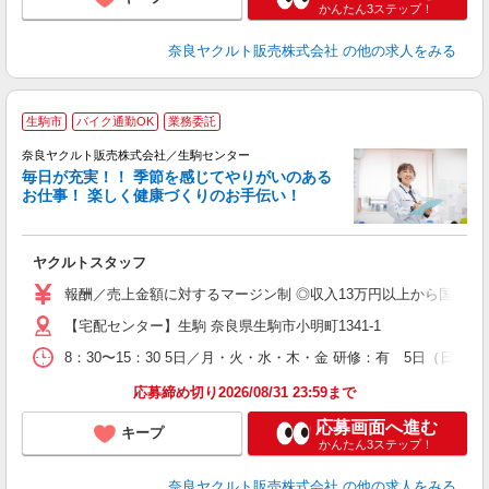
かんたん3ステップ！
奈良ヤクルト販売株式会社
の他の求人をみる
生駒市
バイク通勤OK
業務委託
奈良ヤクルト販売株式会社／生駒センター
毎日が充実！！ 季節を感じてやりがいのある
お仕事！ 楽しく健康づくりのお手伝い！
い
ヤクルトスタッフ
未
報酬／売上金額に対するマージン制 ◎収入13万円以上から国民年
車
【宅配センター】生駒 奈良県生駒市小明町1341-1
8：30〜15：30 5日／月・火・水・木・金 研修：有 5日（日給30
応募締め切り2026/08/31 23:59まで
応募画面へ進む
キープ
かんたん3ステップ！
奈良ヤクルト販売株式会社
の他の求人をみる