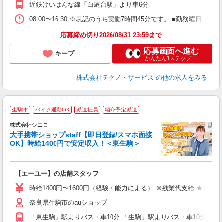
近鉄けいはんな線「白庭台駅」より車6分
08:00〜16:30 ※表記のうち実働7時間45分です。 ■勤務曜日
応募締め切り2026/08/31 23:59まで
応募画面へ進む
キープ
かんたん3ステップ！
株式会社テクノ・サービス
の他の求人をみる
★
生駒市
バイク通勤OK
派遣社員
紹介予定派遣
♪
株式会社シエロ
大手携帯ショップstaff【即日登録/スマホ面接
OK】時給1400円で安定収入！＜東生駒＞
務
即
【エーユー】の店舗スタッフ
あ
時給1400円〜1600円（経験・能力による） ※残業代支給 ★交通
K
奈良県生駒市のauショップ
貸
「東生駒」駅よりバス・車10分 「生駒」駅よりバス・車10分