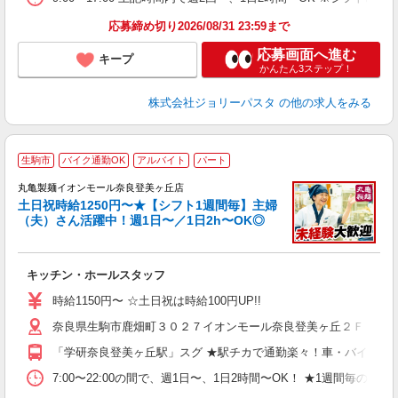
応募締め切り2026/08/31 23:59まで
応募画面へ進む
キープ
かんたん3ステップ！
株式会社ジョリーパスタ
の他の求人をみる
生駒市
バイク通勤OK
アルバイト
パート
丸亀製麺イオンモール奈良登美ヶ丘店
土日祝時給1250円〜★【シフト1週間毎】主婦
（夫）さん活躍中！週1日〜／1日2h〜OK◎
ル
キッチン・ホールスタッフ
入
者
時給1150円〜 ☆土日祝は時給100円UP!!
不
奈良県生駒市鹿畑町３０２７イオンモール奈良登美ヶ丘２Ｆ
中
り
「学研奈良登美ヶ丘駅」スグ ★駅チカで通勤楽々！車・バイク通
退
由
7:00〜22:00の間で、週1日〜、1日2時間〜OK！ ★1週
型