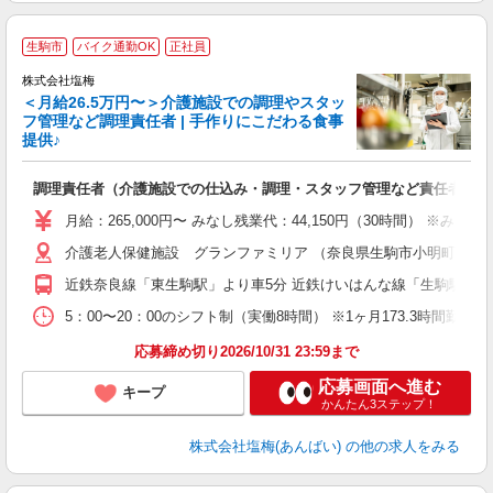
生駒市
バイク通勤OK
正社員
株式会社塩梅
＜月給26.5万円〜＞介護施設での調理やスタッ
フ管理など調理責任者 | 手作りにこだわる食事
提供♪
さ
調理責任者（介護施設での仕込み・調理・スタッフ管理など責任者業務
入
（
月給：265,000円〜 みなし残業代：44,150円（30時間）
給
介護老人保健施設 グランファミリア （奈良県生駒市小明町1130番
通
援
近鉄奈良線「東生駒駅」より車5分 近鉄けいはんな線「生駒駅」よ
5：00〜20：00のシフト制（実働8時間） ※1ヶ月173.3時間勤
応募締め切り2026/10/31 23:59まで
応募画面へ進む
キープ
かんたん3ステップ！
株式会社塩梅(あんばい)
の他の求人をみる