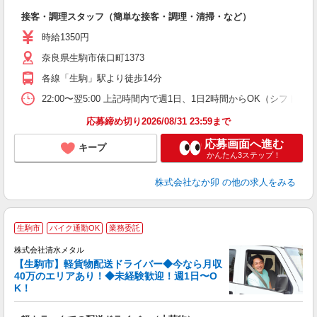
と
接客・調理スタッフ（簡単な接客・調理・清掃・など）
未
日
時給1350円
K
奈良県生駒市俵口町1373
い
各線「生駒」駅より徒歩14分
22:00〜翌5:00 上記時間内で週1日、1日2時間からOK（シフト
応募締め切り2026/08/31 23:59まで
応募画面へ進む
キープ
かんたん3ステップ！
株式会社なか卯
の他の求人をみる
生駒市
バイク通勤OK
業務委託
株式会社清水メタル
【生駒市】軽貨物配送ドライバー◆今なら月収
40万のエリアあり！◆未経験歓迎！週1日〜O
K！
切