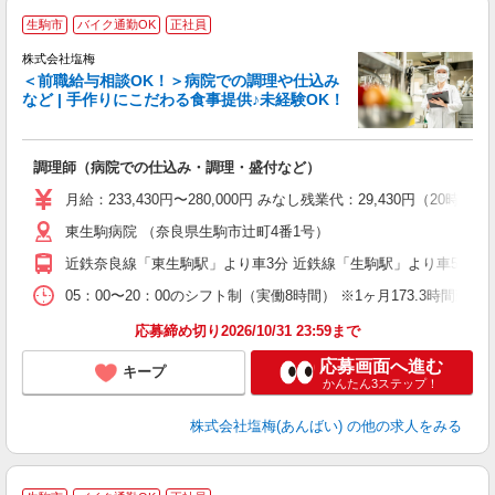
生駒市
バイク通勤OK
正社員
株式会社塩梅
＜前職給与相談OK！＞病院での調理や仕込み
など | 手作りにこだわる食事提供♪未経験OK！
さ
調理師（病院での仕込み・調理・盛付など）
入
ル
月給：233,430円〜280,000円 みなし残業代：29,430
躍
東生駒病院 （奈良県生駒市辻町4番1号）
通
援
近鉄奈良線「東生駒駅」より車3分 近鉄線「生駒駅」より車5分 
05：00〜20：00のシフト制（実働8時間） ※1ヶ月173.3時間勤
応募締め切り2026/10/31 23:59まで
応募画面へ進む
キープ
かんたん3ステップ！
株式会社塩梅(あんばい)
の他の求人をみる