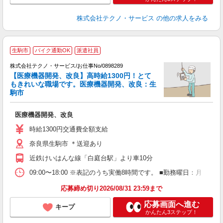
株式会社テクノ・サービス
の他の求人をみる
生駒市
バイク通勤OK
派遣社員
株式会社テクノ・サービス/お仕事No/0898289
【医療機器開発、改良】高時給1300円！とて
もきれいな職場です。医療機器開発、改良：生
駒市
に
医療機器開発、改良
履
ミ
時給1300円交通費全額支給
休
奈良県生駒市 ＊送迎あり
格
近鉄けいはんな線「白庭台駅」より車10分
09:00〜18:00 ※表記のうち実働8時間です。 ■勤務曜日：月
応募締め切り2026/08/31 23:59まで
応募画面へ進む
キープ
かんたん3ステップ！