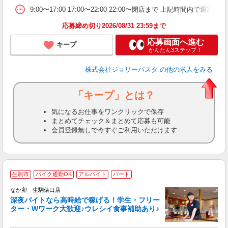
9:00〜17:00 17:00〜22:00 22:00〜閉店まで 上記
応募締め切り2026/08/31 23:59まで
応募画面へ進む
キープ
かんたん3ステップ！
株式会社ジョリーパスタ
の他の求人をみる
「キープ」とは？
気になるお仕事をワンクリックで保存
まとめてチェック＆まとめて応募も可能
会員登録無しで今すぐご利用いただけます
生駒市
バイク通勤OK
アルバイト
パート
ん
なか卯 生駒俵口店
深夜バイトなら高時給で稼げる！学生・フリー
ター・Wワーク大歓迎♪ウレシイ食事補助あり♪
助