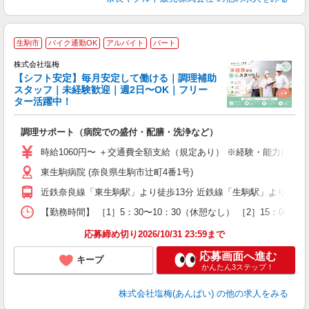
■
生駒市
バイク通勤OK
アルバイト
パート
株式会社塩梅
【シフト安定】毎月安定して働ける｜調理補助
す
スタッフ｜未経験歓迎｜週2日〜OK｜フリー
ター活躍中！
理
調理サポート（病院での盛付・配膳・洗浄など）
女
時給1060円〜 ＋交通費全額支給（規定あり） ※経験・能力によ
ド
東生駒病院 (奈良県生駒市辻町4番1号)
煙
副
近鉄奈良線「東生駒駅」より徒歩13分 近鉄線「生駒駅」より徒歩2
【勤務時間】 ［1］5：30〜10：30（休憩なし） ［2］15：0
応募締め切り2026/10/31 23:59まで
応募画面へ進む
キープ
かんたん3ステップ！
株式会社塩梅(あんばい)
の他の求人をみる