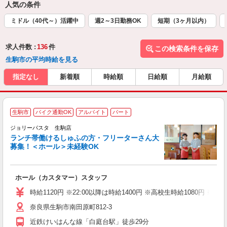
人気の条件
ミドル（40代～）活躍中
週2～3日勤務OK
短期（3ヶ月以内）
求人件数 :
136
件
この検索条件を保存
生駒市の平均時給を見る
指定なし
新着順
時給順
日給順
月給順
生駒市
バイク通勤OK
アルバイト
パート
ジョリーパスタ 生駒店
ランチ帯働けるしゅふの方・フリーターさん大
募集！＜ホール＞未経験OK
ま
ホール（カスタマー）スタッフ
未
（
時給1120円 ※22:00以降は時給1400円 ※高校生時給1080円
給
奈良県生駒市南田原町812-3
近鉄けいはんな線「白庭台駅」徒歩29分