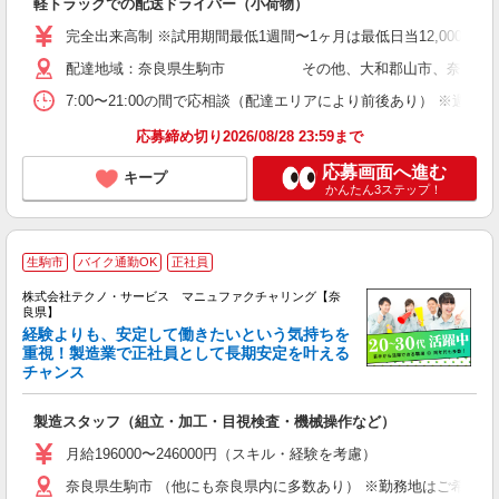
軽トラックでの配送ドライバー（小荷物）
未
日
完全出来高制 ※試用期間最低1週間〜1ヶ月は最低日当12,000円保証
配達地域：奈良県生駒市 その他、大和郡山市、奈良市もありま
7:00〜21:00の間で応相談（配達エリアにより前後あり） ※週1日
応募締め切り2026/08/28 23:59まで
応募画面へ進む
キープ
かんたん3ステップ！
生駒市
バイク通勤OK
正社員
株式会社テクノ・サービス マニュファクチャリング【奈
良県】
経験よりも、安定して働きたいという気持ちを
重視！製造業で正社員として長期安定を叶える
チャンス
く
入
製造スタッフ（組立・加工・目視検査・機械操作など）
未
あ
月給196000〜246000円（スキル・経験を考慮）
遣
奈良県生駒市 （他にも奈良県内に多数あり） ※勤務地はご希望を