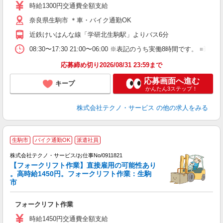
シ
時給1300円交通費全額支給
O
奈良県生駒市 ＊車・バイク通勤OK
近鉄けいはんな線「学研北生駒駅」よりバス6分
08:30〜17:30 21:00〜06:00 ※表記のうち実働8時間です
応募締め切り2026/08/31 23:59まで
応募画面へ進む
キープ
かんたん3ステップ！
株式会社テクノ・サービス
の他の求人をみる
生駒市
バイク通勤OK
派遣社員
株式会社テクノ・サービス/お仕事No/0911821
【フォークリフト作業】直接雇用の可能性あり
。高時給1450円。フォークリフト作業：生駒
で
市
タ
フォークリフト作業
履
ラ
時給1450円交通費全額支給