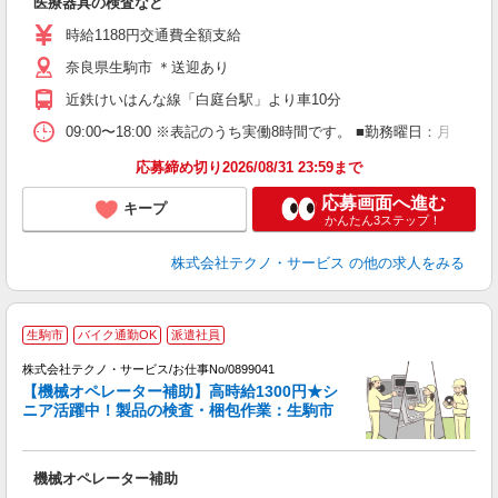
医療器具の検査など
履
ミ
時給1188円交通費全額支給
支
奈良県生駒市 ＊送迎あり
近鉄けいはんな線「白庭台駅」より車10分
09:00〜18:00 ※表記のうち実働8時間です。 ■勤務曜日：月
応募締め切り2026/08/31 23:59まで
応募画面へ進む
キープ
かんたん3ステップ！
株式会社テクノ・サービス
の他の求人をみる
生駒市
バイク通勤OK
派遣社員
株式会社テクノ・サービス/お仕事No/0899041
【機械オペレーター補助】高時給1300円★シ
ニア活躍中！製品の検査・梱包作業：生駒市
仕
機械オペレーター補助
履