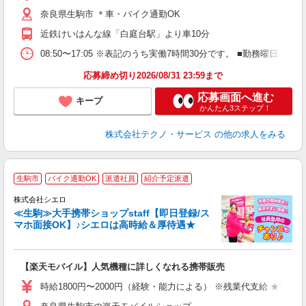
O
奈良県生駒市 ＊車・バイク通勤OK
制
近鉄けいはんな線「白庭台駅」より車10分
08:50〜17:05 ※表記のうち実働7時間30分です。 ■勤務曜日
応募締め切り2026/08/31 23:59まで
応募画面へ進む
キープ
かんたん3ステップ！
株式会社テクノ・サービス
の他の求人をみる
★
生駒市
バイク通勤OK
派遣社員
紹介予定派遣
♪
株式会社シエロ
≪生駒≫大手携帯ショップstaff【即日登録/ス
マホ面接OK】♪シエロは高時給＆厚待遇★
い
即
【楽天モバイル】人気機種に詳しくなれる携帯販売
躍
ー
時給1800円〜2000円（経験・能力による） ※残業代支給 ★交通
ピ