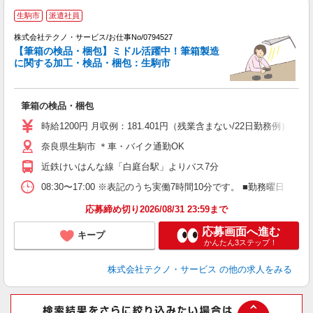
生駒市
派遣社員
株式会社テクノ・サービス/お仕事No/0794527
お
【筆箱の検品・梱包】ミドル活躍中！筆箱製造
に関する加工・検品・梱包：生駒市
ル
筆箱の検品・梱包
履
タ
時給1200円 月収例：181.401円（残業含まない/22日勤務例
車
奈良県生駒市 ＊車・バイク通勤OK
あ
近鉄けいはんな線「白庭台駅」よりバス7分
08:30〜17:00 ※表記のうち実働7時間10分です。 ■勤務
応募締め切り2026/08/31 23:59まで
応募画面へ進む
キープ
かんたん3ステップ！
株式会社テクノ・サービス
の他の求人をみる