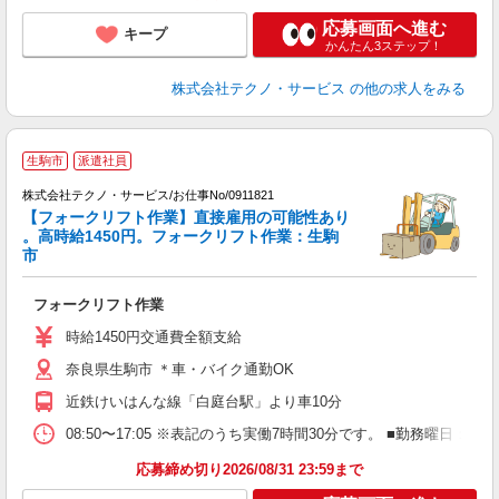
応募画面へ進む
キープ
かんたん3ステップ！
株式会社テクノ・サービス
の他の求人をみる
生駒市
派遣社員
株式会社テクノ・サービス/お仕事No/0911821
【フォークリフト作業】直接雇用の可能性あり
。高時給1450円。フォークリフト作業：生駒
で
市
タ
フォークリフト作業
履
ラ
時給1450円交通費全額支給
O
奈良県生駒市 ＊車・バイク通勤OK
制
近鉄けいはんな線「白庭台駅」より車10分
08:50〜17:05 ※表記のうち実働7時間30分です。 ■勤務曜日
応募締め切り2026/08/31 23:59まで