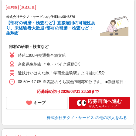
生駒市
派遣社員
株式会社テクノ・サービス/お仕事No/0846376
【部材の研磨・検査など】直接雇用の可能性あ
り。未経験者大歓迎♪部材の研磨・検査など：
生駒市
ジ
ビ
部材の研磨・検査など
履
高
時給1300円交通費全額支給
奈良県生駒市 ＊車・バイク通勤OK
近鉄けいはんな線「学研北生駒駅」より徒歩15分
08:50〜17:05 ※表記のうち実働7時間30分です。 ■勤務曜日
応募締め切り2026/08/31 23:59まで
応募画面へ進む
キープ
かんたん3ステップ！
株式会社テクノ・サービス
の他の求人をみる
★