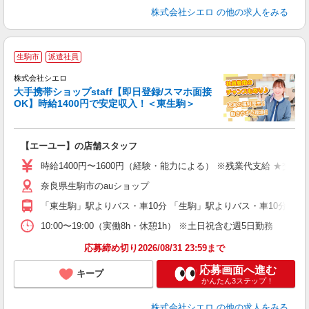
株式会社シエロ
の他の求人をみる
★
生駒市
派遣社員
♪
株式会社シエロ
大手携帯ショップstaff【即日登録/スマホ面接
OK】時給1400円で安定収入！＜東生駒＞
務
即
【エーユー】の店舗スタッフ
あ
時給1400円〜1600円（経験・能力による） ※残業代支給 ★交通
K
奈良県生駒市のauショップ
貸
「東生駒」駅よりバス・車10分 「生駒」駅よりバス・車10分
10:00〜19:00（実働8h・休憩1h） ※土日祝含む週5日勤務
応募締め切り2026/08/31 23:59まで
応募画面へ進む
キープ
かんたん3ステップ！
株式会社シエロ
の他の求人をみる