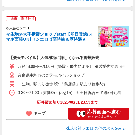
★
生駒市
派遣社員
♪
株式会社シエロ
≪生駒≫大手携帯ショップstaff【即日登録/ス
マホ面接OK】♪シエロは高時給＆厚待遇★
い
即
【楽天モバイル】人気機種に詳しくなれる携帯販売
躍
ー
時給1800円〜2000円（経験・能力による） ※残業代支給 ★交通
ピ
奈良県生駒市の楽天モバイルショップ
与
「生駒」駅より徒歩1分 「鳥居前」駅より徒歩3分
9:30〜21:00（実働8h・休憩1h） ※土日祝含めて週5日勤務
応募締め切り2026/08/31 23:59まで
応募画面へ進む
キープ
かんたん3ステップ！
株式会社シエロ
の他の求人をみる