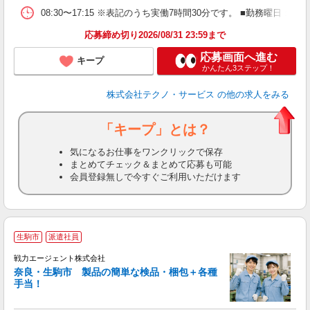
08:30〜17:15 ※表記のうち実働7時間30分です。 ■勤務曜日
応募締め切り2026/08/31 23:59まで
応募画面へ進む
キープ
かんたん3ステップ！
株式会社テクノ・サービス
の他の求人をみる
「キープ」とは？
気になるお仕事をワンクリックで保存
まとめてチェック＆まとめて応募も可能
会員登録無しで今すぐご利用いただけます
生駒市
派遣社員
戦力エージェント株式会社
正
奈良・生駒市 製品の簡単な検品・梱包＋各種
履
手当！
ブ