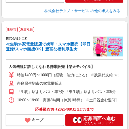
株式会社テクノ・サービス
の他の求人をみる
★
生駒市
派遣社員
♪
株式会社シエロ
≪生駒≫家電量販店で携帯・スマホ販売【即日
登録/スマホ面接OK】豊富な福利厚生★
い
即
人気機種に詳しくなれる携帯販売【楽天モバイル】
あ
時給1400円〜1600円（経験・能力による） ※残業代支給 ★交通
K
奈良県生駒市の家電量販店
貸
「生駒」駅よりバス・車7分 「東生駒」駅よりバス・車5分
10:00〜19:00 実働8時間（休憩1時間） ※土日祝含む週5日
応募締め切り2026/08/31 23:59まで
応募画面へ進む
キープ
かんたん3ステップ！