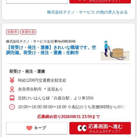
かんたん3ステップ！
株式会社テクノ・サービス
の他の求人をみる
生駒市
派遣社員
業
祝
株式会社テクノ・サービス/お仕事No/0863046
【荷受け・発注・運搬】きれいな職場です。空
調完備。荷受け・発注・運搬：生駒市
派
荷受け・発注・運搬
履
ラ
時給1200円交通費全額支給
O
奈良県生駒市 ＊送迎あり
格
近鉄けいはんな線「白庭台駅」より車10分
10:00〜16:00 09:00〜18:00 ※表記のうち実働5時間から
応募締め切り2026/08/31 23:59まで
応募画面へ進む
キープ
かんたん3ステップ！