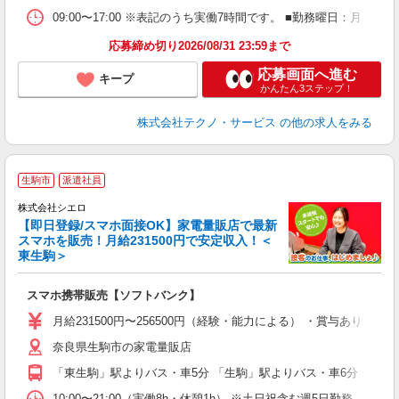
09:00〜17:00 ※表記のうち実働7時間です。 ■勤務曜日：月 
応募締め切り2026/08/31 23:59まで
応募画面へ進む
キープ
かんたん3ステップ！
株式会社テクノ・サービス
の他の求人をみる
★
生駒市
派遣社員
♪
株式会社シエロ
【即日登録/スマホ面接OK】家電量販店で最新
スマホを販売！月給231500円で安定収入！＜
東生駒＞
事
即
スマホ携帯販売【ソフトバンク】
あ
月給231500円〜256500円（経験・能力による） ・賞与あり ・
通
奈良県生駒市の家電量販店
あ
「東生駒」駅よりバス・車5分 「生駒」駅よりバス・車6分
10:00〜21:00（実働8h・休憩1h） ※土日祝含む週5日勤務