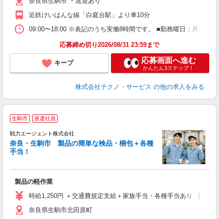
奈良県生駒市 ＊送迎あり
近鉄けいはんな線「白庭台駅」より車10分
09:00〜18:00 ※表記のうち実働8時間です。 ■勤務曜日：月
応募締め切り2026/08/31 23:59まで
応募画面へ進む
キープ
かんたん3ステップ！
株式会社テクノ・サービス
の他の求人をみる
生駒市
派遣社員
戦力エージェント株式会社
正
奈良・生駒市 製品の簡単な検品・梱包＋各種
履
手当！
ブ
あ
製品の軽作業
時給1,250円 ＋交通費規定支給＋家族手当・各種手当あり 【月収例】
奈良県生駒市北田原町