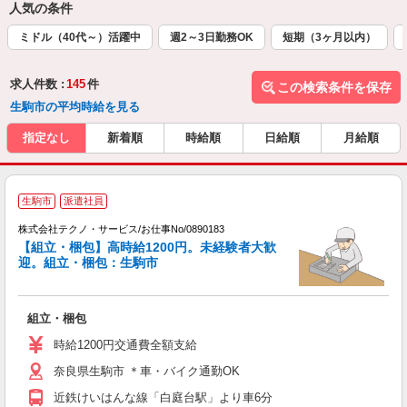
人気の条件
ミドル（40代～）活躍中
週2～3日勤務OK
短期（3ヶ月以内）
求人件数 :
145
件
この検索条件を保存
生駒市の平均時給を見る
指定なし
新着順
時給順
日給順
月給順
生駒市
派遣社員
株式会社テクノ・サービス/お仕事No/0890183
【組立・梱包】高時給1200円。未経験者大歓
あ
迎。組立・梱包：生駒市
『
組立・梱包
履
ミ
時給1200円交通費全額支給
通
奈良県生駒市 ＊車・バイク通勤OK
近鉄けいはんな線「白庭台駅」より車6分