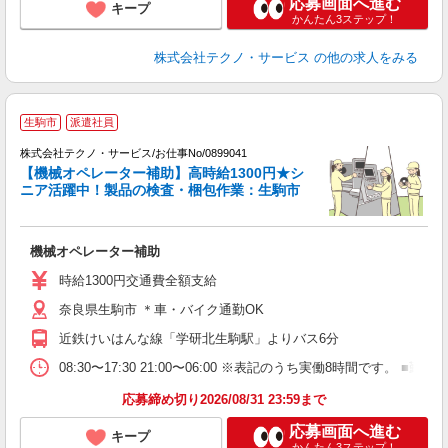
応募画面へ進む
キープ
かんたん3ステップ！
株式会社テクノ・サービス
の他の求人をみる
生駒市
派遣社員
株式会社テクノ・サービス/お仕事No/0899041
【機械オペレーター補助】高時給1300円★シ
ニア活躍中！製品の検査・梱包作業：生駒市
仕
機械オペレーター補助
履
シ
時給1300円交通費全額支給
O
奈良県生駒市 ＊車・バイク通勤OK
近鉄けいはんな線「学研北生駒駅」よりバス6分
08:30〜17:30 21:00〜06:00 ※表記のうち実働8時間です
応募締め切り2026/08/31 23:59まで
応募画面へ進む
キープ
かんたん3ステップ！