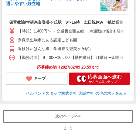
利
通いやすい好立地
が
保育教諭/学研奈良登美ヶ丘駅 9〜16時 土日祝休み 補助業務 残業
入
卒
【時給】1,400円〜 ・交通費全額支給 （車通勤の場合も駐車場
ク
奈良県生駒市にある認定こども園
0
フ
近鉄けいはんな線「学研奈良登美ヶ丘駅」
副
【勤務時間】 9：00〜16：00 【勤務曜日】 月曜日〜金曜日
率
応募締め切り2027/02/09 23:59まで
応募画面へ進む
キープ
かんたん3ステップ！
ベルサンテスタッフ株式会社 大阪本社
の他の求人をみる
次のページへ
1／5