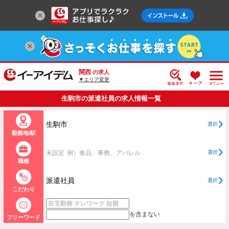
関西
の求人
▼エリア変更
生駒市の派遣社員の求人情報一覧
生駒市
選択
勤務地/駅
未設定
例）食品、事務、アパレル
選択
職種
派遣社員
選択
こだわり
を含まない
フリーワード