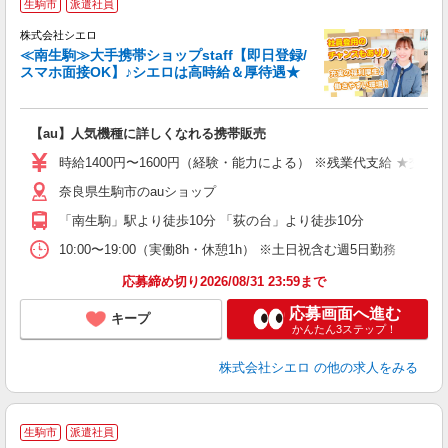
生駒市
派遣社員
♪
株式会社シエロ
≪南生駒≫大手携帯ショップstaff【即日登録/
スマホ面接OK】♪シエロは高時給＆厚待遇★
い
即
【au】人気機種に詳しくなれる携帯販売
あ
時給1400円〜1600円（経験・能力による） ※残業代支給 ★交通
K
奈良県生駒市のauショップ
貸
「南生駒」駅より徒歩10分 「荻の台」より徒歩10分
10:00〜19:00（実働8h・休憩1h） ※土日祝含む週5日勤務
応募締め切り2026/08/31 23:59まで
応募画面へ進む
キープ
かんたん3ステップ！
株式会社シエロ
の他の求人をみる
生駒市
派遣社員