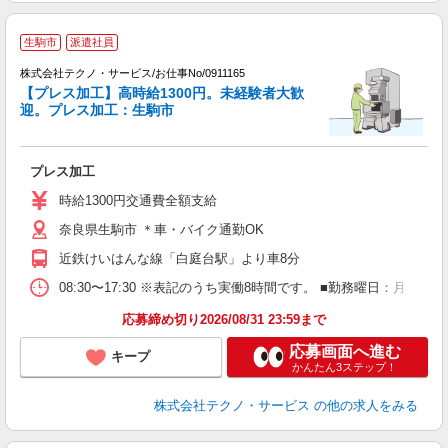
生駒市
派遣社員
株式会社テクノ・サービス/お仕事No/0911165
あ
【プレス加工】高時給1300円。未経験者大歓
迎。プレス加工：生駒市
ス
プレス加工
履
ミ
時給1300円交通費全額支給
O
奈良県生駒市 ＊車・バイク通勤OK
制
近鉄けいはんな線「白庭台駅」より車8分
08:30〜17:30 ※表記のうち実働8時間です。 ■勤務曜日：月
応募締め切り2026/08/31 23:59まで
応募画面へ進む
キープ
かんたん3ステップ！
株式会社テクノ・サービス
の他の求人をみる