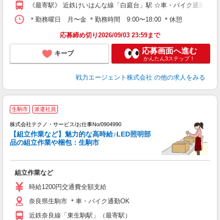
《最寄駅》 近鉄けいはんな線「白庭台」駅 ☆車・バイク通勤OK
＊勤務曜日 月〜金 ＊勤務時間 9:00〜18:00 ＊休憩 6
応募締め切り2026/09/03 23:59まで
応募画面へ進む
キープ
かんたん3ステップ！
戦力エージェント株式会社
の他の求人をみる
生駒市
派遣社員
能
株式会社テクノ・サービス/お仕事No/0904990
【組立作業など】魅力的な高時給♪LED照明部
品の組立作業や梱包：生駒市
に
組立作業など
履
タ
時給1200円交通費全額支給
車
奈良県生駒市 ＊車・バイク通勤OK
あ
近鉄奈良線「東生駒駅」（最寄駅）