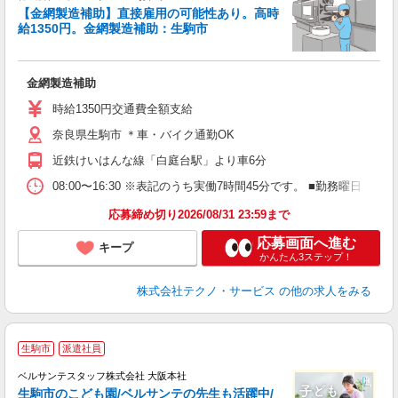
【金網製造補助】直接雇用の可能性あり。高時
給1350円。金網製造補助：生駒市
ま
サ
金網製造補助
履
ミ
時給1350円交通費全額支給
休
奈良県生駒市 ＊車・バイク通勤OK
あ
近鉄けいはんな線「白庭台駅」より車6分
08:00〜16:30 ※表記のうち実働7時間45分です。 ■勤務曜日
応募締め切り2026/08/31 23:59まで
応募画面へ進む
キープ
かんたん3ステップ！
株式会社テクノ・サービス
の他の求人をみる
生駒市
派遣社員
ベルサンテスタッフ株式会社 大阪本社
生駒市のこども園/ベルサンテの先生も活躍中/