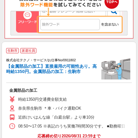
生駒市
派遣社員
株式会社テクノ・サービス/お仕事No/0911802
【金属部品の加工】直接雇用の可能性あり。高
時給1350円。金属部品の加工：生駒市
ー
す
（
金属部品の加工
履
ミ
時給1350円交通費全額支給
O
奈良県生駒市 ＊車・バイク通勤OK
近鉄けいはんな線「白庭台駅」より車10分
08:50〜17:05 ※表記のうち実働7時間30分です。 ■勤務曜日
応募締め切り2026/08/31 23:59まで