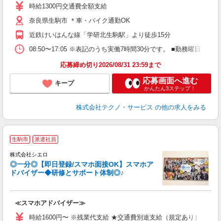
ミ
時給1300円交通費全額支給
O
奈良県生駒市 ＊車・バイク通勤OK
近鉄けいはんな線「学研北生駒駅」より徒歩15分
08:50〜17:05 ※表記のうち実働7時間30分です。 ■勤務曜
応募締め切り2026/08/31 23:59まで
応募画面へ進む
キープ
かんたん3ステップ！
株式会社テクノ・サービス
の他の求人をみる
★
生駒市
派遣社員
♪
株式会社シエロ
◎一分◎【即日登録/スマホ面接OK】スマホア
ドバイザー◆研修とサポート体制◎♪
造
≪スマホアドバイザー≫
即
躍
時給1600円〜 ※残業代支給 ★交通費別途支給（規定あり） ゜+゜