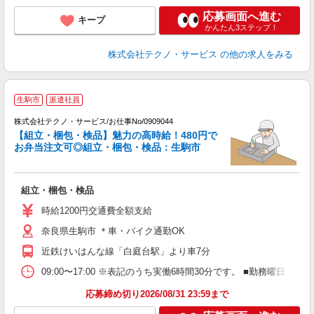
応募画面へ進む
キープ
かんたん3ステップ！
株式会社テクノ・サービス
の他の求人をみる
生駒市
派遣社員
株式会社テクノ・サービス/お仕事No/0909044
す
【組立・梱包・検品】魅力の高時給！480円で
お弁当注文可◎組立・梱包・検品：生駒市
ペ
組立・梱包・検品
履
ミ
時給1200円交通費全額支給
休
奈良県生駒市 ＊車・バイク通勤OK
援
近鉄けいはんな線「白庭台駅」より車7分
09:00〜17:00 ※表記のうち実働6時間30分です。 ■勤務曜日
応募締め切り2026/08/31 23:59まで