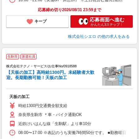
応募締め切り2026/08/31 23:59まで
応募画面へ進む
キープ
かんたん3ステップ！
株式会社シエロ
の他の求人をみる
生駒市
派遣社員
ッ
株式会社テクノ・サービス/お仕事No/0918588
【天板の加工】高時給1300円。未経験者大歓
迎。長期勤務可能！天板の加工
プ
天板の加工
履
ミ
時給1300円交通費全額支給
休
奈良県生駒市 ＊車・バイク通勤OK
援
近鉄けいはんな線「生駒駅」より車10分
08:00〜17:00 ※表記のうち実働7時間50分です。 ■勤務曜日