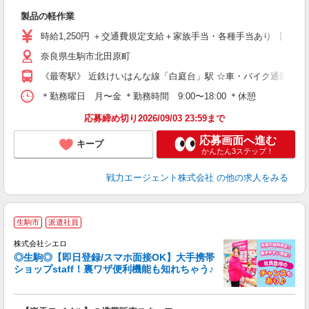
あ
製品の軽作業
時給1,250円 ＋交通費規定支給＋家族手当・各種手当あり 【月収例】
奈良県生駒市北田原町
《最寄駅》 近鉄けいはんな線「白庭台」駅 ☆車・バイク通勤OK
＊勤務曜日 月〜金 ＊勤務時間 9:00〜18:00 ＊休憩 6
応募締め切り2026/09/03 23:59まで
応募画面へ進む
キープ
かんたん3ステップ！
戦力エージェント株式会社
の他の求人をみる
★
生駒市
派遣社員
♪
株式会社シエロ
◎生駒◎【即日登録/スマホ面接OK】大手携帯
ショップstaff！裏ワザ便利機能も知れちゃう♪
理