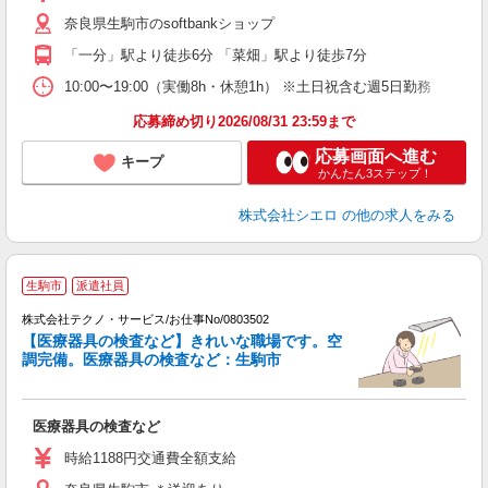
ー
奈良県生駒市のsoftbankショップ
自
「一分」駅より徒歩6分 「菜畑」駅より徒歩7分
ど
10:00〜19:00（実働8h・休憩1h） ※土日祝含む週5日勤務
応募締め切り2026/08/31 23:59まで
応募画面へ進む
キープ
かんたん3ステップ！
株式会社シエロ
の他の求人をみる
生駒市
派遣社員
株式会社テクノ・サービス/お仕事No/0803502
レ
【医療器具の検査など】きれいな職場です。空
調完備。医療器具の検査など：生駒市
ル
医療器具の検査など
履
ミ
時給1188円交通費全額支給
支