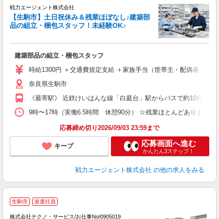
戦力エージェント株式会社
す
【生駒市】土日祝休み＆残業ほぼなし♪建築部
履
品の組立・梱包スタッフ！未経験OK♪
ブ
あ
建築部品の組立・梱包スタッフ
時給1300円 ＋交通費規定支給 ＋家族手当（世帯主・配偶者・子ども）
奈良県生駒市
《最寄駅》 近鉄けいはんな線「白庭台」駅からバスで約10分 ※車
9時〜17時（実働6.5時間 休憩90分） ☆残業ほとんどありません
応募締め切り2026/09/03 23:59まで
応募画面へ進む
キープ
かんたん3ステップ！
戦力エージェント株式会社
の他の求人をみる
生駒市
派遣社員
ち
株式会社テクノ・サービス/お仕事No/0905019