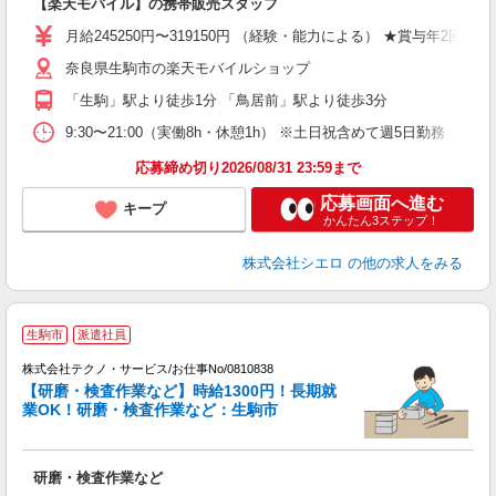
【楽天モバイル】の携帯販売スタッフ
即
月給245250円〜319150円 （経験・能力による） ★賞与年2
あ
奈良県生駒市の楽天モバイルショップ
通
役
「生駒」駅より徒歩1分 「鳥居前」駅より徒歩3分
9:30〜21:00（実働8h・休憩1h） ※土日祝含めて週5日勤務
応募締め切り2026/08/31 23:59まで
応募画面へ進む
キープ
かんたん3ステップ！
株式会社シエロ
の他の求人をみる
生駒市
派遣社員
2
株式会社テクノ・サービス/お仕事No/0810838
【研磨・検査作業など】時給1300円！長期就
業OK！研磨・検査作業など：生駒市
国
研磨・検査作業など
履