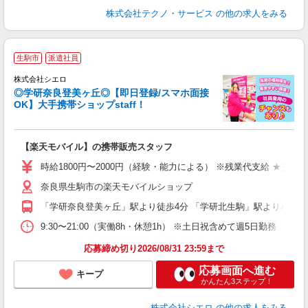
株式会社テクノ・サービス
の他の求人をみる
★
生駒市
派遣社員
♪
株式会社シエロ
◎学研奈良登美ヶ丘◎【即日登録/スマホ面接
OK】大手携帯ショップstaff！
理
【楽天モバイル】の携帯販売スタッフ
即
躍
時給1800円〜2000円（経験・能力による） ※残業代支給 ★交通
ー
奈良県生駒市の楽天モバイルショップ
ピ
「学研奈良登美ヶ丘」駅より徒歩4分 「学研北生駒」駅よりバス・
与
9:30〜21:00（実働8h・休憩1h） ※土日祝含めて週5日勤務
応募締め切り2026/08/31 23:59まで
応募画面へ進む
キープ
かんたん3ステップ！
株式会社シエロ
の他の求人をみる