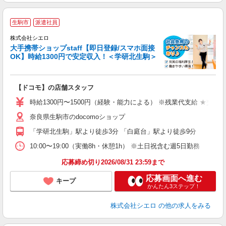
★
生駒市
派遣社員
♪
株式会社シエロ
大手携帯ショップstaff【即日登録/スマホ面接
OK】時給1300円で安定収入！＜学研北生駒＞
務
即
【ドコモ】の店舗スタッフ
あ
時給1300円〜1500円（経験・能力による） ※残業代支給 ★交通
K
奈良県生駒市のdocomoショップ
な
「学研北生駒」駅より徒歩3分 「白庭台」駅より徒歩9分
10:00〜19:00（実働8h・休憩1h） ※土日祝含む週5日勤務
応募締め切り2026/08/31 23:59まで
応募画面へ進む
キープ
かんたん3ステップ！
株式会社シエロ
の他の求人をみる