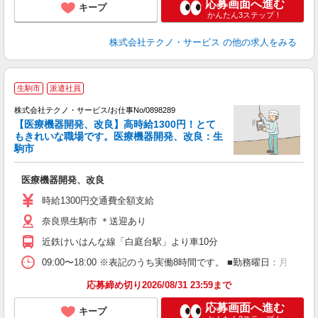
応募画面へ進む
キープ
かんたん3ステップ！
株式会社テクノ・サービス
の他の求人をみる
生駒市
派遣社員
株式会社テクノ・サービス/お仕事No/0898289
【医療機器開発、改良】高時給1300円！とて
もきれいな職場です。医療機器開発、改良：生
駒市
に
医療機器開発、改良
履
ミ
時給1300円交通費全額支給
休
奈良県生駒市 ＊送迎あり
格
近鉄けいはんな線「白庭台駅」より車10分
09:00〜18:00 ※表記のうち実働8時間です。 ■勤務曜日：月
応募締め切り2026/08/31 23:59まで
応募画面へ進む
キープ