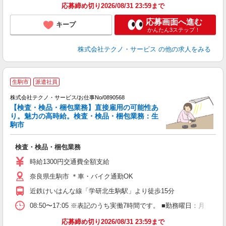
応募締め切り2026/08/31 23:59まで
応募画面へ進む
キープ
かんたん3ステップ！
株式会社テクノ・サービス
の他の求人をみる
生駒市
派遣社員
株式会社テクノ・サービス/お仕事No/0890568
【検査・検品・梱包業務】直接雇用の可能性あ
り。魅力の高時給。検査・検品・梱包業務：生
駒市
ン
ノ
検査・検品・梱包業務
履
ラ
時給1300円交通費全額支給
勤
奈良県生駒市 ＊車・バイク通勤OK
近鉄けいはんな線「学研北生駒駅」より徒歩15分
08:50〜17:05 ※表記のうち実働7時間です。 ■勤務曜日：月
応募締め切り2026/08/31 23:59まで