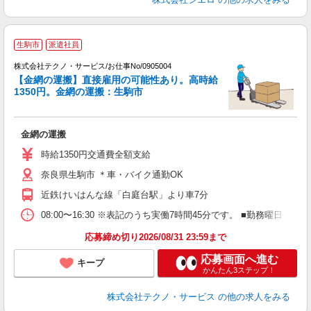
生駒市
派遣社員
株式会社テクノ・サービス/お仕事No/0905004
【金網の運搬】直接雇用の可能性あり。高時給
1350円。金網の運搬：生駒市
グ
金網の運搬
履
ミ
時給1350円交通費全額支給
休
奈良県生駒市 ＊車・バイク通勤OK
あ
近鉄けいはんな線「白庭台駅」より車7分
08:00〜16:30 ※表記のうち実働7時間45分です。 ■勤務曜日
応募締め切り2026/08/31 23:59まで
応募画面へ進む
キープ
かんたん3ステップ！
株式会社テクノ・サービス
の他の求人をみる