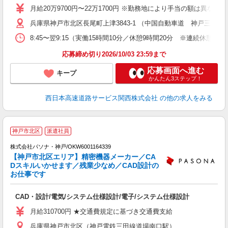
～
月給20万9700円〜22万1700円 ※勤務地により手当の額は異な
深
兵庫県神戸市北区長尾町上津3843-1 （中国自動車道 神戸三田
8:45〜翌9:15（実働15時間10分／休憩9時間20分 ※連続
応募締め切り2026/10/03 23:59まで
応募画面へ進む
キープ
かんたん3ステップ！
西日本高速道路サービス関西株式会社
の他の求人をみる
神戸市北区
派遣社員
株式会社パソナ・神戸/OKW6001164339
【神戸市北区エリア】精密機器メーカー／CA
Dスキルいかせます／残業少なめ／CAD設計の
お仕事です
援
交
CAD・設計/電気/システム仕様設計/電子/システム仕様設計
月給310700円 ★交通費規定に基づき交通費支給
兵庫県神戸市北区（神戸電鉄三田線道場南口駅）