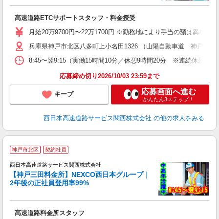
1
後
高速道路ETCサポートスタッフ・料金授受
入
～
月給20万9700円〜22万1700円 ※勤務地により手当の額は異な
深
兵庫県神戸市北区八多町上小名田1326 （山陽自動車道 神戸北
8:45〜翌9:15（実働15時間10分／休憩9時間20分 ※連続
応募締め切り2026/10/03 23:59まで
応募画面へ進む
キープ
かんたん3ステップ！
西日本高速道路サービス関西株式会社
の他の求人をみる
■
神戸市北区
契約社員
西日本高速道路サービス関西株式会社
員
【神戸三田料金所】NEXCO西日本グループ｜
0
2年後の正社員登用率99%
社
高速道路料金所スタッフ
入