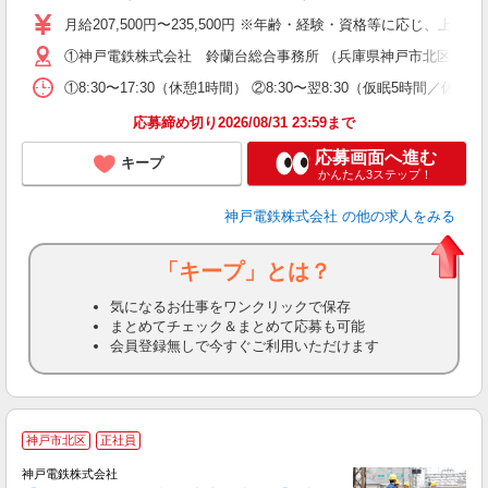
昇
月給207,500円〜235,500円 ※年齢・経験・資格等に応じ、上記
①神戸電鉄株式会社 鈴蘭台総合事務所 （兵庫県神戸市北区鈴蘭台南
あ
①8:30〜17:30（休憩1時間） ②8:30〜翌8:30（仮眠5時間
応募締め切り2026/08/31 23:59まで
応募画面へ進む
キープ
かんたん3ステップ！
神戸電鉄株式会社
の他の求人をみる
「キープ」とは？
気になるお仕事をワンクリックで保存
まとめてチェック＆まとめて応募も可能
会員登録無しで今すぐご利用いただけます
神戸市北区
正社員
神戸電鉄株式会社