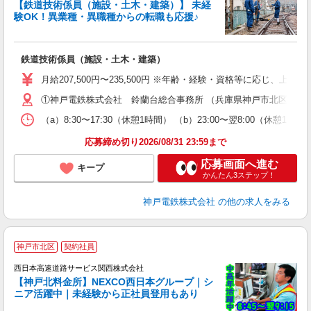
【鉄道技術係員（施設・土木・建築）】 未経
験OK！異業種・異職種からの転職も応援♪
び
鉄道技術係員（施設・土木・建築）
昇
月給207,500円〜235,500円 ※年齢・経験・資格等に応じ、上記
①神戸電鉄株式会社 鈴蘭台総合事務所 （兵庫県神戸市北区鈴蘭台南
あ
（a）8:30〜17:30（休憩1時間） （b）23:00〜翌8:00（休憩1
応募締め切り2026/08/31 23:59まで
応募画面へ進む
キープ
かんたん3ステップ！
神戸電鉄株式会社
の他の求人をみる
■
神戸市北区
契約社員
在
西日本高速道路サービス関西株式会社
【神戸北料金所】NEXCO西日本グループ｜シ
り
ニア活躍中｜未経験から正社員登用もあり