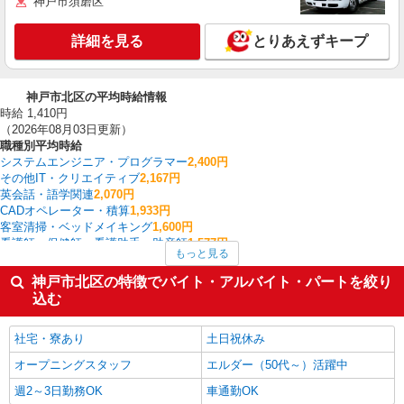
神戸市須磨区
詳細を見る
とりあえずキープ
神戸市北区の平均時給情報
時給 1,410円
（2026年08月03日更新）
職種別平均時給
システムエンジニア・プログラマー
2,400円
その他IT・クリエイティブ
2,167円
英会話・語学関連
2,070円
CADオペレーター・積算
1,933円
客室清掃・ベッドメイキング
1,600円
看護師・保健師・看護助手・助産師
1,577円
もっと見る
家電・携帯販売
1,543円
量販店・大型SC・百貨店
1,520円
神戸市北区の特徴でバイト・アルバイト・パートを絞り
搬入・搬出・設営
1,500円
込む
介護職・ヘルパー
1,464円
神戸市北区の他の職種の平均時給を見る
社宅・寮あり
土日祝休み
オープニングスタッフ
エルダー（50代～）活躍中
週2～3日勤務OK
車通勤OK