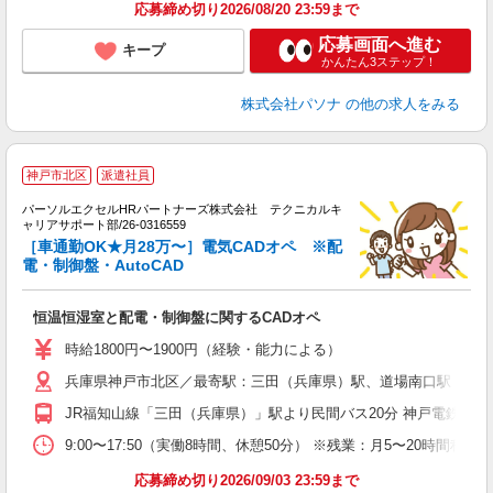
応募締め切り2026/08/20 23:59まで
応募画面へ進む
キープ
かんたん3ステップ！
株式会社パソナ
の他の求人をみる
時
神戸市北区
派遣社員
未
パーソルエクセルHRパートナーズ株式会社 テクニカルキ
日
ャリアサポート部/26-0316559
堂
［車通勤OK★月28万〜］電気CADオペ ※配
給
電・制御盤・AutoCAD
恒温恒湿室と配電・制御盤に関するCADオペ
時給1800円〜1900円（経験・能力による）
兵庫県神戸市北区／最寄駅：三田（兵庫県）駅、道場南口駅 車通勤
JR福知山線「三田（兵庫県）」駅より民間バス20分 神戸電鉄三田
9:00〜17:50（実働8時間、休憩50分） ※残業：月5〜20時
応募締め切り2026/09/03 23:59まで