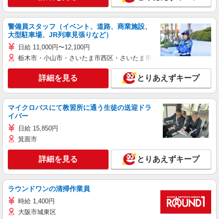
警備員スタッフ（イベント、道路、商業施設、
大型駐車場、JR列車見張りなど）
日給 11,000円〜12,100円
栃木市・小山市・さいたま市西区・さいたま市岩槻区・久喜市・蓮田
詳細を見る
とりあえずキープ
マイクロバスにて教習所に通う生徒の送迎ドラ
イバー
日給 15,850円
箕面市
詳細を見る
とりあえずキープ
ラウンドワンの清掃作業員
時給 1,400円
大阪市城東区