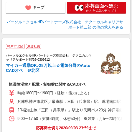
応募画面へ進む
キープ
かんたん3ステップ！
パーソルエクセルHRパートナーズ株式会社 テクニカルキャリアサ
ポート第二部
の他の求人をみる
時
神戸市北区
派遣社員
未
パーソルエクセルHRパートナーズ株式会社 テクニカルキ
日
ャリアサポート部/26-0309612
堂
マイカー通勤OK♪28万以上☆電気分野のAuto
給
CADオペ ＠北区
恒温恒湿室と配電・制御盤に関するCADオペ
時給1800円〜1900円（経験・能力による）
兵庫県神戸市北区／最寄駅：三田（兵庫県）駅、道場南口駅 車通勤
JR福知山線「三田（兵庫県）」駅より民間バス20分 神戸電鉄三田
9:00〜17:50（実働8時間、休憩50分） ※残業：月5〜20時
応募締め切り2026/09/03 23:59まで