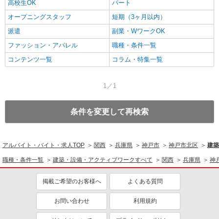
高校生OK
パート
オープニングスタッフ
短期（3ヶ月以内）
派遣
副業・WワークOK
ファッション・アパレル
職種・条件一覧
コンテンツ一覧
コラム・特集一覧
1／1
条件を変更して再検索
アルバイト・バイト・求人TOP
関西
兵庫県
神戸市
神戸市北区
建築
職種・条件一覧
建築・設備・アクティブワークすべて
関西
兵庫県
神
掲載ご希望のお客様へ
よくある質問
お問い合わせ
利用規約