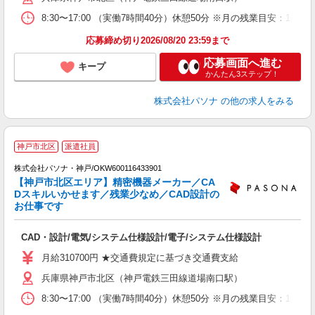
8:30〜17:00 （実働7時間40分）休憩50分 ※月の残業目安
応募締め切り2026/08/20 23:59まで
応募画面へ進む
キープ
かんたん3ステップ！
株式会社パソナ
の他の求人をみる
車
神戸市北区
派遣社員
株式会社パソナ・神戸/OKW600116433901
【神戸市北区エリア】精密機器メーカー／CA
Dスキルいかせます／残業少なめ／CAD設計の
お仕事です
期
ー
CAD・設計/電気/システム仕様設計/電子/システム仕様設計
交
月給310700円 ★交通費規定に基づき交通費支給
兵庫県神戸市北区（神戸電鉄三田線道場南口駅）
8:30〜17:00 （実働7時間40分）休憩50分 ※月の残業目安