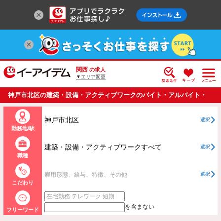
関西
の求人
▼エリア変更
神戸市北区の建築・設備・アクティブワークのバイト・アルバイト・
パートの求人情報一覧
神戸市北区
選択
勤務地/駅
建築・設備・アクティブワークすべて
選択
職種
雇用形態、給与、特徴、その他
選択
こだわり
を含まない
フリーワード