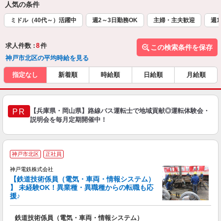
人気の条件
ミドル（40代～）活躍中
週2～3日勤務OK
主婦・主夫歓迎
週1
求人件数 :
8
件
この検索条件を保存
神戸市北区の平均時給を見る
指定なし
新着順
時給順
日給順
月給順
【兵庫県・岡山県】路線バス運転士で地域貢献◎運転体験会・
PR
説明会を毎月定期開催中！
神戸市北区
正社員
神戸電鉄株式会社
【鉄道技術係員（電気・車両・情報システム）
】 未経験OK！異業種・異職種からの転職も応
援♪
び
鉄道技術係員（電気・車両・情報システム）