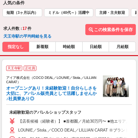
人気の条件
短期（3ヶ月以内）
ミドル（40代～）活躍中
主婦・主夫歓迎
求人件数 :
17
件
この検索条件を保存
天王寺駅の平均時給を見る
指定なし
新着順
時給順
日給順
月給順
天王寺駅
正社員
アイア株式会社（COCO DEAL／LOUNIE／Stola.／LILLIAN
CARAT）
オープニングあり！未経験歓迎！自分らしさを
大切に、アパレル販売員として活躍しませんか
♪社員寮あり◎
と
入
未経験歓迎のアパレルショップスタッフ
迎
【店長候補（経験者）】 ■首都圏／月給30万円〜 ■他エリア／月給25万
型
LOUNIE／Stola.／COCO DEAL／LILLIAN 