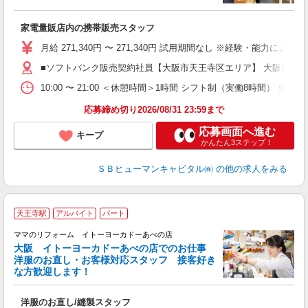
ン
家電量販店内の携帯販売スタッフ
月給 271,340円 〜 271,340円 試用期間なし ※経験・能力による 
■ソフトバンク販売契約社員【大阪市天王寺区エリア】 大阪府大
10:00 〜 21:00 ＜休憩時間＞1時間 シフト制（実働8時間） 
応募締め切り2026/08/31 23:59まで
応募画面へ進む
キープ
かんたん3ステップ！
ＳＢヒューマンキャピタル㈱
の他の求人をみる
天王寺駅
アルバイト
パート
ママのリフォーム イトーヨーカドーあべの店
大阪 イトーヨーカドーあべの店でのお仕事
洋服のお直し・お客様対応スタッフ 接客好き
い
な方歓迎します！
キ
洋服のお直し/縫製スタッフ