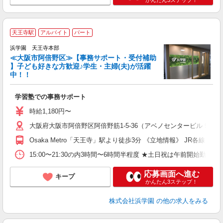
かんたん3ステップ！
天王寺駅
アルバイト
パート
安
始
浜学園 天王寺本部
≪大阪市阿倍野区≫【事務サポート・受付補助
O
】子ども好きな方歓迎♪学生・主婦(夫)が活躍
け
中！！
応
学習塾での事務サポート
時給1,180円〜
大阪府大阪市阿倍野区阿倍野筋1-5-36（アベノセンタービル 9F）
Osaka Metro「天王寺」駅より徒歩3分 《立地情報》 JR各
15:00〜21:30の内3時間〜6時間半程度 ★土日祝は午前開始勤
応募画面へ進む
キープ
かんたん3ステップ！
株式会社浜学園
の他の求人をみる