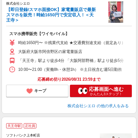
株式会社シエロ
【即日登録/スマホ面接OK】家電量販店で最新
スマホを販売！時給1650円で安定収入！＜天
王寺＞
事
即
スマホ携帯販売【ワイモバイル】
躍
ー
時給1650円〜 ※残業代支給 ★交通費別途支給（規定あり） ゜+゜
自
大阪府大阪市阿倍野区の家電量販店
ン
「天王寺」駅より徒歩4分 「大阪阿部野橋」駅より徒歩5分
10:00〜21:00（実働8h・休憩1h） ※土日祝含む週5日勤務
応募締め切り2026/08/31 23:59まで
応募画面へ進む
キープ
かんたん3ステップ！
株式会社シエロ
の他の求人をみる
天王寺駅
正社員
ソフトバンク上本町店