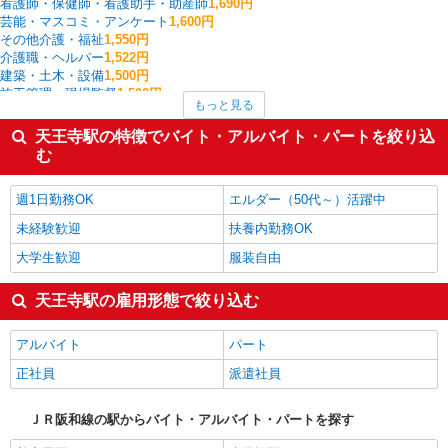
看護師・保健師・看護助手・助産師
1,690円
芸能・マスコミ・アンケート
1,600円
その他介護・福祉
1,550円
介護職・ヘルパー
1,522円
建築・土木・設備
1,500円
施工管理・現場監督
1,500円
もっと見る
一般・営業事務
1,440円
カフェ・ダイニング
1,400円
天王寺駅の特徴でバイト・アルバイト・パートを絞り込
スイーツ・ケーキ・パン
1,400円
む
入出庫・商品管理・検品・検査
1,400円
天王寺駅の他の職種の平均時給を見る
週1日勤務OK
エルダー（50代～）活躍中
未経験歓迎
扶養内勤務OK
大学生歓迎
服装自由
天王寺駅の雇用形態で絞り込む
アルバイト
パート
正社員
派遣社員
ＪＲ阪和線の駅からバイト・アルバイト・パートを探す