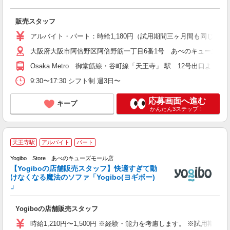
販売スタッフ
アルバイト・パート：時給1,180円（試用期間三ヶ月間も同じ） 土
大阪府大阪市阿倍野区阿倍野筋一丁目6番1号 あべのキューズモー
Osaka Metro 御堂筋線・谷町線「天王寺」 駅 12号出口
9:30〜17:30 シフト制 週3日〜
応募画面へ進む
キープ
かんたん3ステップ！
■
天王寺駅
アルバイト
パート
o
Yogibo Store あべのキューズモール店
ま
【Yogiboの店舗販売スタッフ】快適すぎて動
世
けなくなる魔法のソファ「Yogibo(ヨギボー)
未
」
務
通
Yogiboの店舗販売スタッフ
時給1,210円〜1,500円 ※経験・能力を考慮します。 ※試用期間