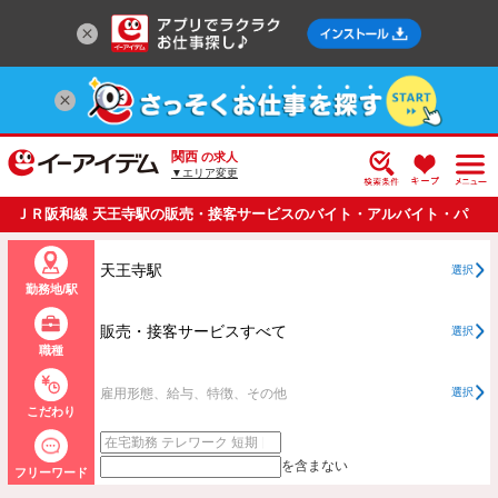
関西
の求人
▼エリア変更
ＪＲ阪和線 天王寺駅の販売・接客サービスのバイト・アルバイト・パ
ートの求人情報一覧
天王寺駅
選択
勤務地/駅
販売・接客サービスすべて
選択
職種
雇用形態、給与、特徴、その他
選択
こだわり
を含まない
フリーワード