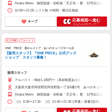
Osaka Metro 御堂筋線・谷町線「天王寺」 駅 12号出口
10:00〜21:00 シフト制 ※時間・曜日応相談
応募画面へ進む
キープ
かんたん3ステップ！
O
天王寺駅
アルバイト
ONE PIECE 麦わらストア あべのキューズモール店
ア
【販売スタッフ】『ONE PIECE』公式グッズ
ショップ スタッフ募集！
も
以
販売スタッフ
アルバイト：時給1,180円〜（昇給制度あり）
大阪府大阪市阿倍野区阿倍野筋一丁目6番1号 あべのキューズモー
Osaka Metro 御堂筋線・谷町線「天王寺」 駅 12号出口
［1］9:30〜17:30 ［2］13:30〜21:30 □早番／遅番2
応募画面へ進む