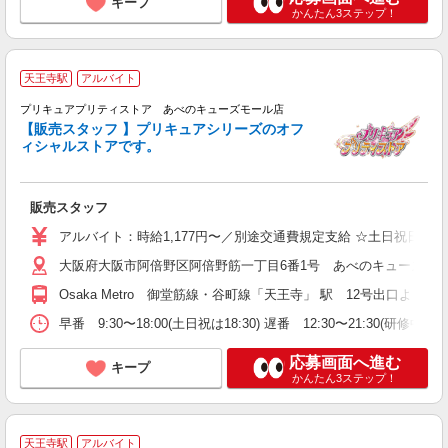
キープ
かんたん3ステップ！
天王寺駅
アルバイト
未
夕
プリキュアプリティストア あべのキューズモール店
【販売スタッフ 】プリキュアシリーズのオフ
ィシャルストアです。
販売スタッフ
アルバイト：時給1,177円〜／別途交通費規定支給 ☆土日祝日時
大阪府大阪市阿倍野区阿倍野筋一丁目6番1号 あべのキューズモー
Osaka Metro 御堂筋線・谷町線「天王寺」 駅 12号出口
早番 9:30〜18:00(土日祝は18:30) 遅番 12:30〜21:3
応募画面へ進む
キープ
かんたん3ステップ！
天王寺駅
アルバイト