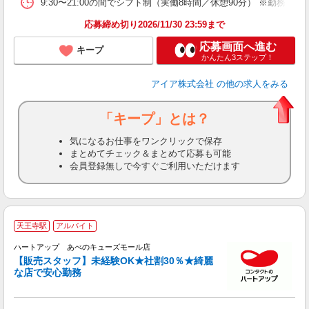
9:30〜21:00の間でシフト制（実働8時間／休憩90分） ※勤務時
り
応募締め切り2026/11/30 23:59まで
応募画面へ進む
キープ
かんたん3ステップ！
アイア株式会社
の他の求人をみる
「キープ」とは？
気になるお仕事をワンクリックで保存
まとめてチェック＆まとめて応募も可能
会員登録無しで今すぐご利用いただけます
天王寺駅
アルバイト
未
ハートアップ あべのキューズモール店
内
【販売スタッフ】未経験OK★社割30％★綺麗
な店で安心勤務