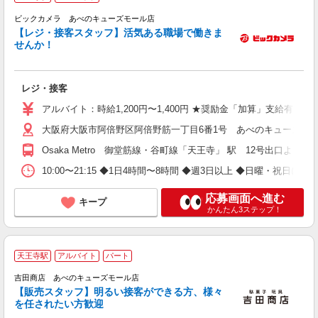
未
ビックカメラ あべのキューズモール店
【レジ・接客スタッフ】活気ある職場で働きま
せんか！
レジ・接客
アルバイト：時給1,200円〜1,400円 ★奨励金「加算」支給有 ⇒土日
大阪府大阪市阿倍野区阿倍野筋一丁目6番1号 あべのキューズモー
Osaka Metro 御堂筋線・谷町線「天王寺」 駅 12号出口
10:00〜21:15 ◆1日4時間〜8時間 ◆週3日以上 ◆日曜・祝
応募画面へ進む
キープ
かんたん3ステップ！
天王寺駅
アルバイト
パート
未
吉田商店 あべのキューズモール店
【販売スタッフ】明るい接客ができる方、様々
を任されたい方歓迎