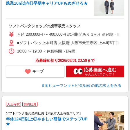
残業10h以内◎早期キャリアUPもめざせる★
賞
ソフトバンクショップの携帯販売スタッフ
月給 200,000円 〜 400,000円 試用期間あり 3ヶ月 ※経験・能力に
■ソフトバンク上本町店 大阪府 大阪市天王寺区 上本町6丁目 1‐
10:00 〜 19:00 ＜休憩時間＞1時間
応募締め切り2026/08/31 23:59まで
応募画面へ進む
キープ
かんたん3ステップ！
ＳＢヒューマンキャピタル㈱
の他の求人をみる
天王寺駅
契約社員
ソフトバンク販売契約社員【大阪市天王寺区エリア】
年休124日以上◎やさしい研修でステップUP
で
★
ボ