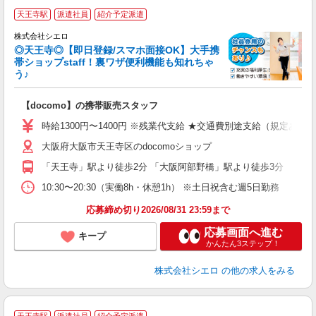
★
天王寺駅
派遣社員
紹介予定派遣
♪
株式会社シエロ
◎天王寺◎【即日登録/スマホ面接OK】大手携
帯ショップstaff！裏ワザ便利機能も知れちゃ
う♪
理
【docomo】の携帯販売スタッフ
即
時給1300円〜1400円 ※残業代支給 ★交通費別途支給（規定あり
あ
大阪府大阪市天王寺区のdocomoショップ
通
「天王寺」駅より徒歩2分 「大阪阿部野橋」駅より徒歩3分
あ
10:30〜20:30（実働8h・休憩1h） ※土日祝含む週5日勤務
応募締め切り2026/08/31 23:59まで
応募画面へ進む
キープ
かんたん3ステップ！
株式会社シエロ
の他の求人をみる
★