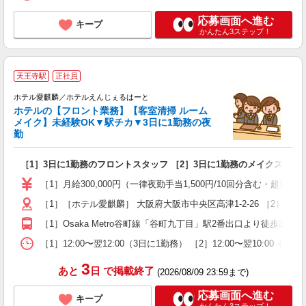
応募画面へ進む
キープ
かんたん3ステップ！
4
天王寺駅
正社員
ホテル愛麒麟／ホテルえんじぇるはーと
ホテルの【フロント業務】【客室清掃 ルーム
メイク】未経験OK▼駅チカ▼3日に1勤務の夜
と
勤
務
［1］3日に1勤務のフロントスタッフ ［2］3日に1勤務のメイクスタッ
未
中
［1］月給300,000円（一律夜勤手当1,500円/10回分含む・超過分別
方
［1］［ホテル愛麒麟］ 大阪府大阪市中央区高津1-2-26 ［2］
社
［1］Osaka Metro谷町線「谷町九丁目」駅2番出口より徒歩3分 ［
［1］12:00〜翌12:00（3日に1勤務） ［2］12:00〜翌10:
3
あと
日
で掲載終了
(2026/08/09 23:59まで)
応募画面へ進む
キープ