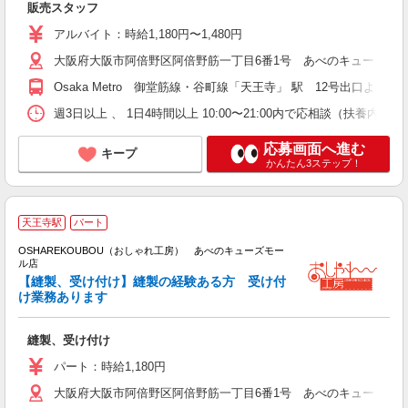
販売スタッフ
アルバイト：時給1,180円〜1,480円
大阪府大阪市阿倍野区阿倍野筋一丁目6番1号 あべのキューズモー
Osaka Metro 御堂筋線・谷町線「天王寺」 駅 12号出口
週3日以上 、 1日4時間以上 10:00〜21:00内で応相談（扶養内勤
応募画面へ進む
キープ
かんたん3ステップ！
天王寺駅
パート
OSHAREKOUBOU（おしゃれ工房） あべのキューズモー
ル店
【縫製、受け付け】縫製の経験ある方 受け付
け業務あります
縫製、受け付け
パート：時給1,180円
大阪府大阪市阿倍野区阿倍野筋一丁目6番1号 あべのキューズモー