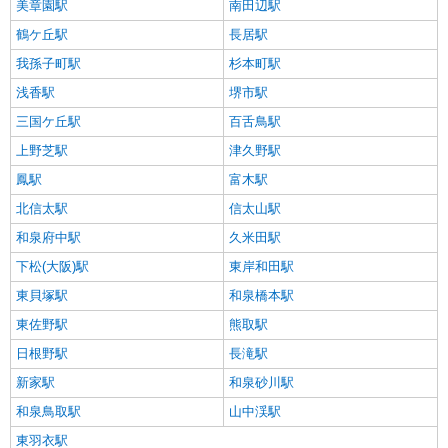
美章園駅
南田辺駅
鶴ケ丘駅
長居駅
我孫子町駅
杉本町駅
浅香駅
堺市駅
三国ケ丘駅
百舌鳥駅
上野芝駅
津久野駅
鳳駅
富木駅
北信太駅
信太山駅
和泉府中駅
久米田駅
下松(大阪)駅
東岸和田駅
東貝塚駅
和泉橋本駅
東佐野駅
熊取駅
日根野駅
長滝駅
新家駅
和泉砂川駅
和泉鳥取駅
山中渓駅
東羽衣駅