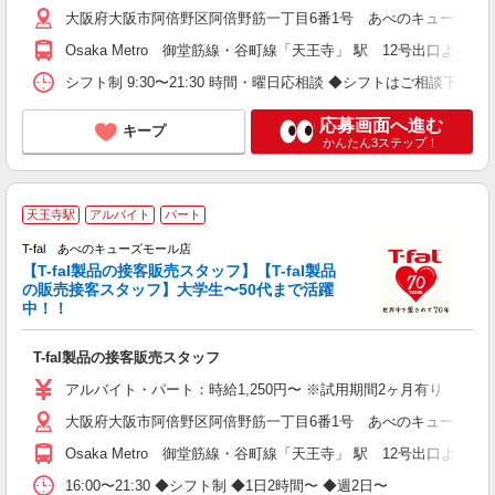
大阪府大阪市阿倍野区阿倍野筋一丁目6番1号 あべのキューズモー
Osaka Metro 御堂筋線・谷町線「天王寺」 駅 12号出口
シフト制 9:30〜21:30 時間・曜日応相談 ◆シフトはご相談
応募画面へ進む
キープ
かんたん3ステップ！
天王寺駅
アルバイト
パート
T-fal あべのキューズモール店
【T-fal製品の接客販売スタッフ】【T-fal製品
身
の販売接客スタッフ】大学生〜50代まで活躍
未
中！！
～
夕
T-fal製品の接客販売スタッフ
貸
アルバイト・パート：時給1,250円〜 ※試用期間2ヶ月有り 給与
大阪府大阪市阿倍野区阿倍野筋一丁目6番1号 あべのキューズモー
Osaka Metro 御堂筋線・谷町線「天王寺」 駅 12号出口
16:00〜21:30 ◆シフト制 ◆1日2時間〜 ◆週2日〜