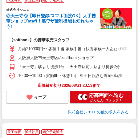
天王寺駅
派遣社員
紹介予定派遣
♪
株式会社シエロ
◎天王寺◎【即日登録/スマホ面接OK】大手携
帯ショップstaff！裏ワザ便利機能も知れちゃ
う♪
理
【softbank】の携帯販売スタッフ
即
月給210000円〜 各種手当 家族手当（扶養家族一人あたり500
あ
大阪府大阪市天王寺区のsoftbankショップ
K
「天王寺」駅より徒歩1分 「天王寺駅前」駅より徒歩2分
な
10:00〜19:00（実働8h・休憩1h） ※土日祝含む週5日勤務
応募締め切り2026/08/31 23:59まで
応募画面へ進む
キープ
かんたん3ステップ！
株式会社シエロ
の他の求人をみる
★
天王寺駅
派遣社員
紹介予定派遣
♪