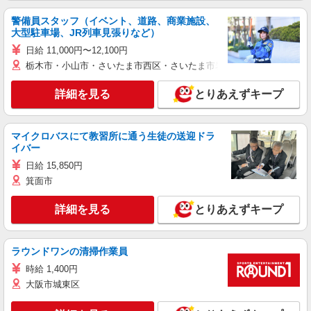
警備員スタッフ（イベント、道路、商業施設、
大型駐車場、JR列車見張りなど）
日給 11,000円〜12,100円
栃木市・小山市・さいたま市西区・さいたま市岩槻区・久喜市・蓮田
詳細を見る
とりあえずキープ
マイクロバスにて教習所に通う生徒の送迎ドラ
イバー
日給 15,850円
箕面市
詳細を見る
とりあえずキープ
ラウンドワンの清掃作業員
時給 1,400円
大阪市城東区