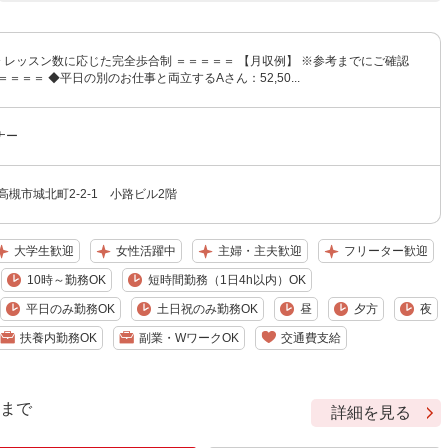
円〜 レッスン数に応じた完全歩合制 ＝＝＝＝＝ 【月収例】 ※参考までにご確認
＝＝＝＝ ◆平日の別のお仕事と両立するAさん：52,50...
ナー
高槻市城北町2-2-1 小路ビル2階
大学生歓迎
女性活躍中
主婦・主夫歓迎
フリーター歓迎
10時～勤務OK
短時間勤務（1日4h以内）OK
平日のみ勤務OK
土日祝のみ勤務OK
昼
夕方
夜
扶養内勤務OK
副業・WワークOK
交通費支給
9 まで
詳細を見る