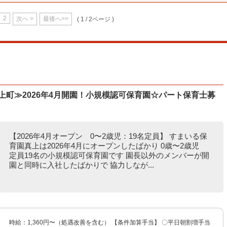
2
次へ >
最後へ>>
( 1 / 2ページ )
真上町≫2026年4月開園！小規模認可保育園☆パート保育士募
【2026年4月オープン 0〜2歳児：19名定員】 すまいる保
育園真上は2026年4月にオープンしたばかり 0歳〜2歳児
定員19名の小規模認可保育園です 園長以外のメンバーが開
園と同時に入社したばかりで 協力しなが...
 時給：1,360円〜（処遇改善を含む） 【条件加算手当】 〇平日朝割増手当