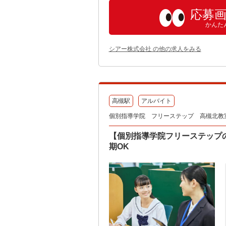
応募
かんた
シアー株式会社 の他の求人をみる
高槻駅
アルバイト
個別指導学院 フリーステップ 高槻北教
【個別指導学院フリーステップ
期OK