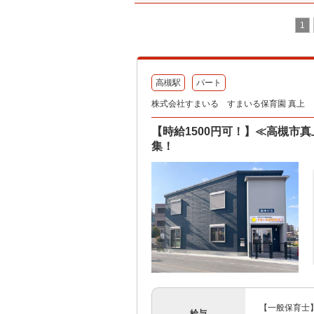
1
高槻駅
パート
株式会社すまいる すまいる保育園 真上
【時給1500円可！】≪高槻市
集！
【一般保育士】
給与