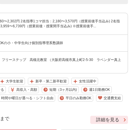
60〜2,302円 2名指導1コマ担当：2,180〜3,570円（授業前後手当込み) 2名指
,959〜6,739円（授業前後・授業間手当込み) ※授業前後手...
〜OKの小・中学生向け個別指導理系塾講師
フリーステップ 高槻北教室 （大阪府高槻市真上町2-5-30 ラベンダー真上
大学生歓迎
新卒・第二新卒歓迎
女性活躍中
せる
高収入・高額
短期（3ヶ月以内)
週1日勤務OK
時間や曜日が選べる・シフト自由
平日のみ勤務OK
交通費支給
9 まで
詳細を見る