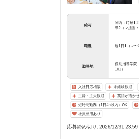
関西：時給1,2
給与
導2コマ担当：3
職種
週1日1コマ
個別指導学院 
勤務地
101）
入社日応相談
未経験歓迎
主婦・主夫歓迎
英語が活か
短時間勤務（1日4h以内）OK
社員登用あり
応募締め切り: 2026/12/31 23:5