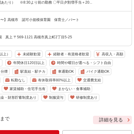
間あたり） ※8:30より前の勤務 〇平日夕割増手当＋20...
0円〜】高槻市 認可小規模保育園 保育士／パート
真上 〒569-1121 高槻市真上町2丁目5-25
名以上）
未経験歓迎
経験者・有資格者歓迎
高収入・高額
り
年間休日120日以上
時間や曜日が選べる・シフト自由
・分煙
駅直結・駅チカ
車通勤OK
バイク通勤OK
転勤なし
有休取得率80%以上
交通費支給
家賃補助・住宅手当有
まかない・食事補助
職金・財形貯蓄制度あり
制服貸与
研修制度あり
9 まで
詳細を見る