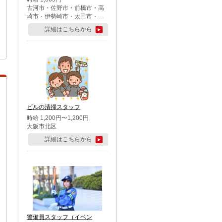
古河市・佐野市・前橋市・高
崎市・伊勢崎市・太田市・館
林市・藤岡市・大泉町・さい
詳細はこちらから
たま市北区・川越市・熊谷
市・行田市・秩父市・所沢
市・飯能市・東松山市・坂戸
市・鶴ケ島市・千葉市中央
区・市川市・松戸市・習志野
市・柏市・流山市・八千代
市・足立区・江戸川区・八王
子市・町田市
ビルの清掃スタッフ
時給 1,200円〜1,200円
大阪市北区
詳細はこちらから
警備員スタッフ（イベン