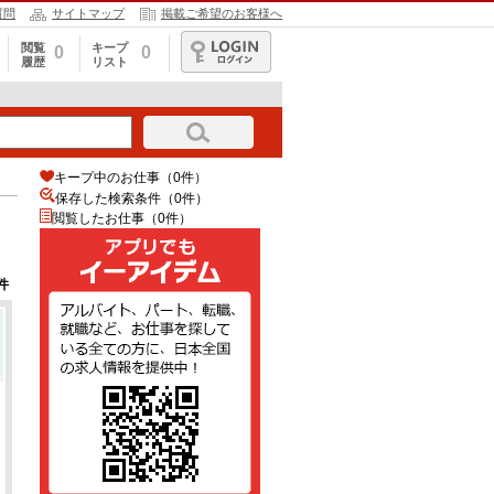
質問
サイトマップ
掲載ご希望のお客様へ
閲覧
キープ
0
0
履歴
リスト
ログイン
キープ中のお仕事（0件）
保存した検索条件（
0
件）
閲覧したお仕事（0件）
件