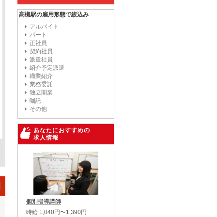
高槻駅の雇用形態で絞込み
アルバイト
パート
正社員
契約社員
派遣社員
紹介予定派遣
職業紹介
業務委託
独立開業
嘱託
その他
あなたにおすすめの
求人情報
個別指導講師
時給 1,040円〜1,390円