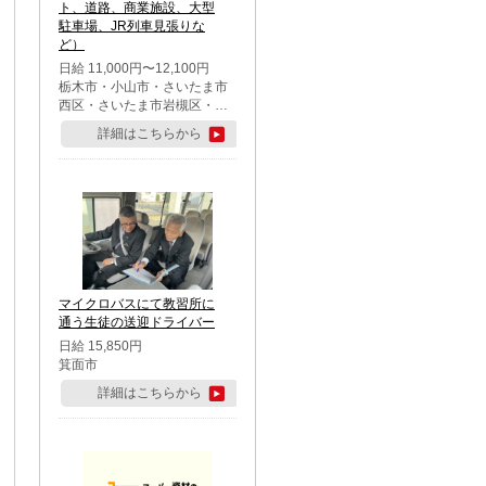
ト、道路、商業施設、大型
駐車場、JR列車見張りな
ど）
日給 11,000円〜12,100円
栃木市・小山市・さいたま市
西区・さいたま市岩槻区・久
喜市・蓮田市
詳細はこちらから
マイクロバスにて教習所に
通う生徒の送迎ドライバー
日給 15,850円
箕面市
詳細はこちらから