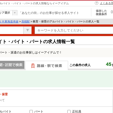
よくある
 アルバイト・バイト・パートの求人情報ならイーアイデム
保存した
0
リア選択
「あなたの街」のお仕事が探せる求人サイト
検索条件
ＪＲ東海道本線
>
高槻駅
> 教育・保育のアルバイト・バイト・パートの求人一覧
イト・バイト・パートの求人情報一覧
パート・派遣のお仕事探しはイーアイデムで！
45
この条件の求人
間で検索
路線・駅・駅で検索
・保育
べて
ルバイト
パート
正社員