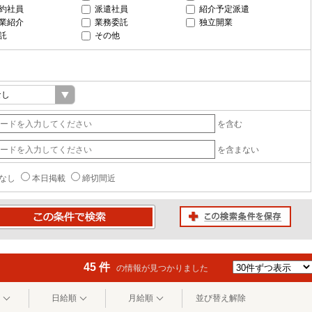
約社員
派遣社員
紹介予定派遣
業紹介
業務委託
独立開業
託
その他
を含む
を含まない
なし
本日掲載
締切間近
この検索条件を保存
条件で検索
45 件
の情報が見つかりました
日給順
月給順
並び替え解除