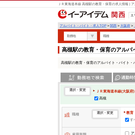
ＪＲ東海道本線 高槻駅の教育・保育の求人情報 |
エ
関西
アルバイト・バイト・求人TOP
>
関西
>
大阪府
>
勤務地
職種
高槻駅の教育・保育のアルバ
高槻駅の教育・保育のアルバイト・バイト・
勤務地で検索
通勤時間・区
選択・変更
ＪＲ東海道本線(大阪府)
高槻
教育
選択・変更
職種
す
ア
雇用形態