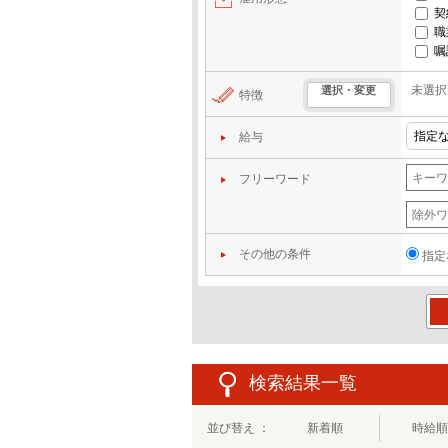
契
職
嘱
未選択
選択・変更
特徴
給与
フリーワード
その他の条件
指定
この
検索結果一覧
並び替え ：
新着順
時給順