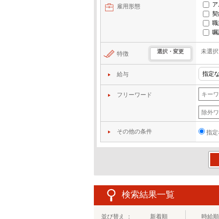
ア
雇用形態
契
職
嘱
未選択
選択・変更
特徴
給与
フリーワード
その他の条件
指定
この
検索結果一覧
並び替え ：
新着順
時給順