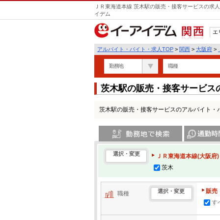
ＪＲ東海道本線 茨木駅の販売・接客サービスの求人
イデム
エ
関西
アルバイト・バイト・求人TOP
>
関西
>
大阪府
>
勤務地
職種
茨木駅の販売・接客サービス
茨木駅の販売・接客サービスのアルバイト・
勤務地で検索
通勤時間・区
選択・変更
ＪＲ東海道本線(大阪府)
茨木
販売
選択・変更
職種
す