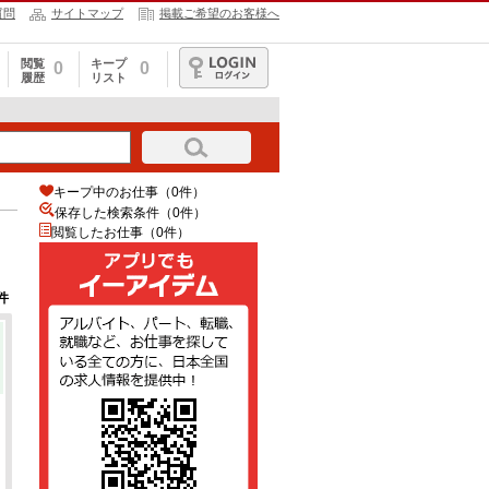
質問
サイトマップ
掲載ご希望のお客様へ
閲覧
キープ
0
0
履歴
リスト
ログイン
キープ中のお仕事（0件）
保存した検索条件（
0
件）
閲覧したお仕事（0件）
件