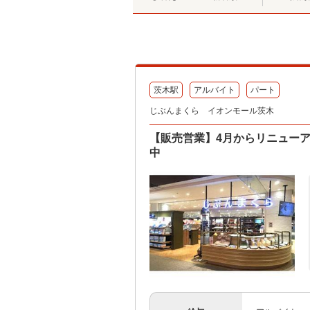
茨木駅
アルバイト
パート
じぶんまくら イオンモール茨木
【販売営業】4月からリニュー
中