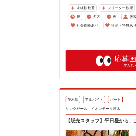
未経験歓迎
フリーター歓迎
昼
夕方
夜
服
社会保険あり
社割・特典あ
応募
かんた
茨木駅
アルバイト
パート
サンクゼール イオンモール茨木
【販売スタッフ】平日昼から、