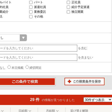
ルバイト
パート
正社員
約社員
派遣社員
紹介予定派遣
業紹介
業務委託
独立開業
託
その他
を含む
を含まない
なし
本日掲載
締切間近
この検索条件を保存
条件で検索
29 件
の情報が見つかりました
日給順
月給順
並び替え解除