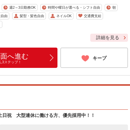
週2～3日勤務OK
時間や曜日が選べる・シフト自由
朝
装自由
髪型・髪色自由
ネイルOK
交通費支給
り
詳細を見る
画面へ進む
キープ
ん3ステップ！
土日祝 大型連休に働ける方、優先採用中！！