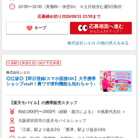
10:00〜19:00（実働8h・休憩1h） ※土日祝含む週5日勤務
応募締め切り2026/08/31 23:59まで
応募画面へ進む
キープ
かんたん3ステップ！
株式会社シエロ
の他の求人をみる
★
江坂駅
派遣社員
紹介予定派遣
♪
株式会社シエロ
◎江坂◎【即日登録/スマホ面接OK】大手携帯
ショップstaff！裏ワザ便利機能も知れちゃう♪
理
【楽天モバイル】の携帯販売スタッフ
即
躍
時給1800円〜2000円（経験・能力による） ※残業代支給 ★交通
ー
大阪府吹田市の楽天モバイルショップ
ピ
「江坂」駅より徒歩2分 「豊津」駅より徒歩14分
与