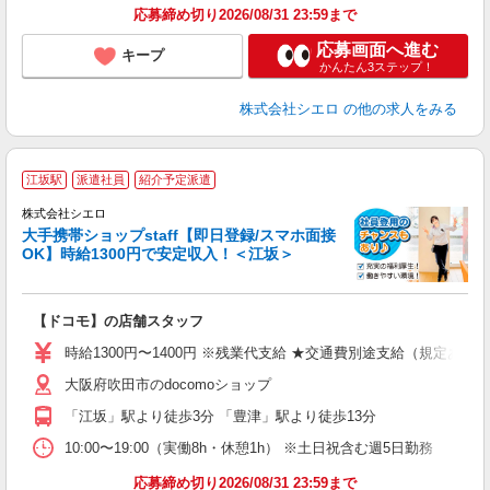
応募締め切り2026/08/31 23:59まで
応募画面へ進む
キープ
かんたん3ステップ！
株式会社シエロ
の他の求人をみる
★
江坂駅
派遣社員
紹介予定派遣
♪
株式会社シエロ
大手携帯ショップstaff【即日登録/スマホ面接
OK】時給1300円で安定収入！＜江坂＞
務
即
【ドコモ】の店舗スタッフ
あ
時給1300円〜1400円 ※残業代支給 ★交通費別途支給（規定あり
K
大阪府吹田市のdocomoショップ
貸
「江坂」駅より徒歩3分 「豊津」駅より徒歩13分
10:00〜19:00（実働8h・休憩1h） ※土日祝含む週5日勤務
応募締め切り2026/08/31 23:59まで