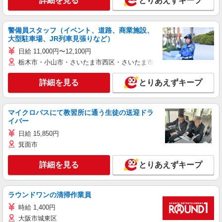
詳細を見る
とりあえずキープ
警備員スタッフ（イベント、道路、商業施設、
大型駐車場、JR列車見張りなど）
日給 11,000円〜12,100円
栃木市・小山市・さいたま市西区・さいたま市岩槻区・久喜市・蓮田
詳細を見る
とりあえずキープ
マイクロバスにて教習所に通う生徒の送迎ドラ
イバー
日給 15,850円
箕面市
詳細を見る
とりあえずキープ
ラウンドワンの清掃作業員
時給 1,400円
大阪市城東区