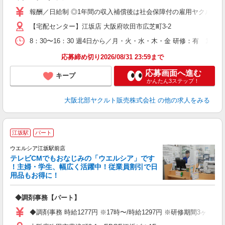
報酬／日給制 ◎1年間の収入補償後は社会保障付の雇用ヤクルトスタ
【宅配センター】江坂店 大阪府吹田市広芝町3-2
8：30〜16：30 週4日から／月・火・水・木・金 研修：有 10日（
応募締め切り2026/08/31 23:59まで
応募画面へ進む
キープ
かんたん3ステップ！
大阪北部ヤクルト販売株式会社
の他の求人をみる
江坂駅
パート
ウエルシア江坂駅前店
テレビCMでもおなじみの「ウエルシア」です
！主婦・学生、幅広く活躍中！従業員割引で日
用品もお得に！
プ
◆調剤事務【パート】
業
◆調剤事務 時給1277円 ※17時〜/時給1297円 ※研修期間3ヶ