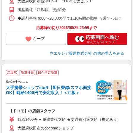
大阪府吹田市豊津町9-1 EDGE江坂ビル1F
御堂筋線「江坂駅」徒歩1分
◆調剤事務 9:00〜20:00の間で1日8時間の勤務 ☆週4〜5日の
応募締め切り2026/08/25 23:59まで
応募画面へ進む
キープ
かんたん3ステップ！
ウエルシア薬局株式会社
の他の求人をみる
★
江坂駅
派遣社員
紹介予定派遣
♪
株式会社シエロ
大手携帯ショップstaff【即日登録/スマホ面接
OK】時給1400円で安定収入！＜江坂＞
務
即
【ドコモ】の店舗スタッフ
あ
時給1400円〜 ※残業代支給 ★交通費別途支給（規定あり） ゜+゜
直
大阪府吹田市のdocomoショップ