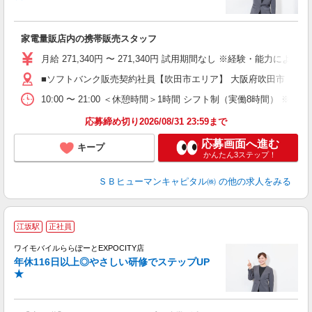
ボ
ン
家電量販店内の携帯販売スタッフ
月給 271,340円 〜 271,340円 試用期間なし ※経験・能力による 
■ソフトバンク販売契約社員【吹田市エリア】 大阪府吹田市
10:00 〜 21:00 ＜休憩時間＞1時間 シフト制（実働8時間） 
応募締め切り2026/08/31 23:59まで
応募画面へ進む
キープ
かんたん3ステップ！
ＳＢヒューマンキャピタル㈱
の他の求人をみる
江坂駅
正社員
ば
ワイモバイルららぽーとEXPOCITY店
年休116日以上◎やさしい研修でステップUP
★