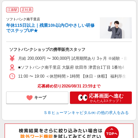
江坂駅
正社員
や
ソフトバンク南千里店
年休115日以上｜残業10h以内◎やさしい研修
か
でステップUP★
ソフトバンクショップの携帯販売スタッフ
月給 200,000円 〜 300,000円 試用期間あり 3ヶ月 ※経験・能力によ
■ソフトバンク南千里店 大阪府 吹田市 津雲台1丁目 1番地4 リー
11:00 〜 19:00 ＜休憩時間＞1時間 【休日・休暇】 
応募締め切り2026/08/31 23:59まで
応募画面へ進む
キープ
かんたん3ステップ！
ＳＢヒューマンキャピタル㈱
の他の求人をみる