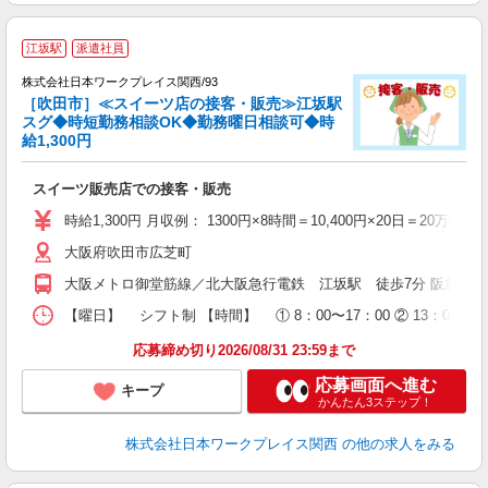
江坂駅
派遣社員
交
株式会社日本ワークプレイス関西/93
ま
［吹田市］≪スイーツ店の接客・販売≫江坂駅
入
スグ◆時短勤務相談OK◆勤務曜日相談可◆時
給1,300円
ー
代
スイーツ販売店での接客・販売
1
ム
時給1,300円 月収例： 1300円×8時間＝10,400円×20日＝20万8
O
大阪府吹田市広芝町
満
大阪メトロ御堂筋線／北大阪急行電鉄 江坂駅 徒歩7分 阪急千里線
【曜日】 シフト制 【時間】 ① 8：00〜17：00 ② 13
応募締め切り2026/08/31 23:59まで
応募画面へ進む
キープ
かんたん3ステップ！
株式会社日本ワークプレイス関西
の他の求人をみる