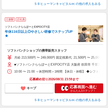
ＳＢヒューマンキャピタル㈱
の他の求人をみる
江坂駅
正社員
ば
ソフトバンクららぽーとEXPOCITY店
年休116日以上◎やさしい研修でステップUP
★
ソフトバンクショップの携帯販売スタッフ
月給 213,500円 〜 249,000円 固定残業代: 21,500円 〜 25
■ソフトバンクららぽーとEXPOCITY店 大阪府 吹田市 千里万博公園 
10:00 〜 21:00 ＜休憩時間＞1時間 【休日・休暇】 ◆
応募締め切り2026/08/31 23:59まで
応募画面へ進む
キープ
かんたん3ステップ！
ＳＢヒューマンキャピタル㈱
の他の求人をみる