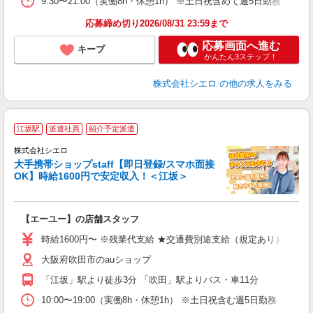
9:30〜21:00（実働8h・休憩1h） ※土日祝含めて週5日勤務
応募締め切り2026/08/31 23:59まで
応募画面へ進む
キープ
かんたん3ステップ！
株式会社シエロ
の他の求人をみる
★
江坂駅
派遣社員
紹介予定派遣
♪
株式会社シエロ
大手携帯ショップstaff【即日登録/スマホ面接
OK】時給1600円で安定収入！＜江坂＞
務
即
【エーユー】の店舗スタッフ
躍
ー
時給1600円〜 ※残業代支給 ★交通費別途支給（規定あり） ゜+゜
自
大阪府吹田市のauショップ
ン
「江坂」駅より徒歩3分 「吹田」駅よりバス・車11分
10:00〜19:00（実働8h・休憩1h） ※土日祝含む週5日勤務