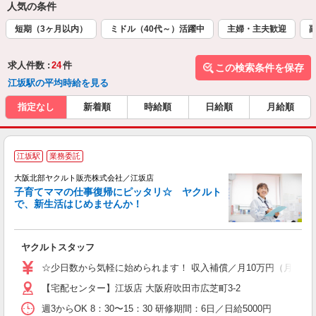
人気の条件
短期（3ヶ月以内）
ミドル（40代～）活躍中
主婦・主夫歓迎
求人件数 :
24
件
この検索条件を保存
江坂駅の平均時給を見る
指定なし
新着順
時給順
日給順
月給順
江坂駅
業務委託
大阪北部ヤクルト販売株式会社／江坂店
子育てママの仕事復帰にピッタリ☆ ヤクルト
で、新生活はじめませんか！
近
ヤクルトスタッフ
未
ア
☆少日数から気軽に始められます！ 収入補償／月10万円（月20日
業
【宅配センター】江坂店 大阪府吹田市広芝町3-2
ワ
週3からOK 8：30〜15：30 研修期間：6日／日給5000円