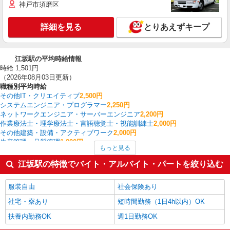
神戸市須磨区
詳細を見る
とりあえずキープ
江坂駅の平均時給情報
時給 1,501円
（2026年08月03日更新）
職種別平均時給
その他IT・クリエイティブ
2,500円
システムエンジニア・プログラマー
2,250円
ネットワークエンジニア・サーバーエンジニア
2,200円
作業療法士・理学療法士・言語聴覚士・視能訓練士
2,000円
その他建築・設備・アクティブワーク
2,000円
生産管理・品質管理
1,800円
もっと見る
看護師・保健師・看護助手・助産師
1,606円
金融・貿易事務
1,592円
江坂駅の特徴でバイト・アルバイト・パートを絞り込む
その他介護・福祉
1,569円
経理・人事・労務・総務・法務
1,558円
服装自由
社会保険あり
江坂駅の他の職種の平均時給を見る
社宅・寮あり
短時間勤務（1日4h以内）OK
扶養内勤務OK
週1日勤務OK