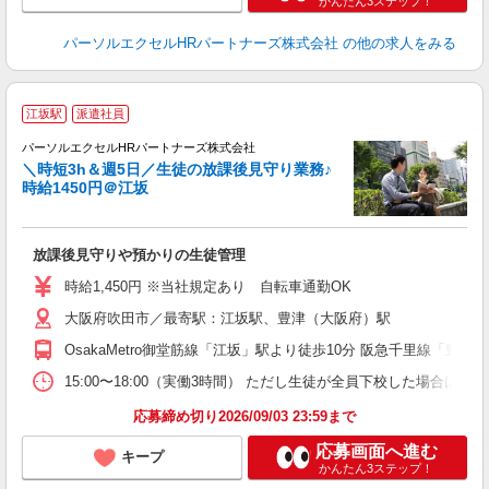
かんたん3ステップ！
パーソルエクセルHRパートナーズ株式会社
の他の求人をみる
江坂駅
派遣社員
パーソルエクセルHRパートナーズ株式会社
＼時短3h＆週5日／生徒の放課後見守り業務♪
時給1450円＠江坂
え
放課後見守りや預かりの生徒管理
未
時給1,450円 ※当社規定あり 自転車通勤OK
大阪府吹田市／最寄駅：江坂駅、豊津（大阪府）駅
OsakaMetro御堂筋線「江坂」駅より徒歩10分 阪急千里線「豊
15:00〜18:00（実働3時間） ただし生徒が全員下校した場合は
応募締め切り2026/09/03 23:59まで
応募画面へ進む
キープ
かんたん3ステップ！