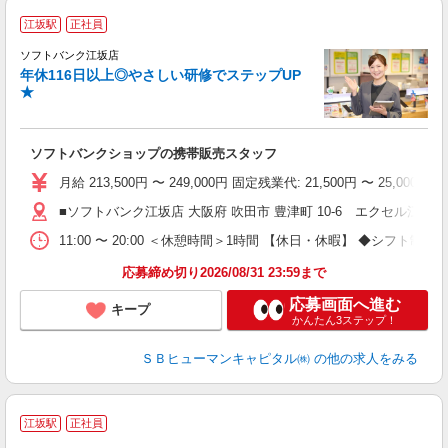
江坂駅
正社員
ば
ソフトバンク江坂店
年休116日以上◎やさしい研修でステップUP
★
ソフトバンクショップの携帯販売スタッフ
月給 213,500円 〜 249,000円 固定残業代: 21,500円 〜 25
■ソフトバンク江坂店 大阪府 吹田市 豊津町 10‐6 エクセル江坂ビ
11:00 〜 20:00 ＜休憩時間＞1時間 【休日・休暇】 ◆
応募締め切り2026/08/31 23:59まで
応募画面へ進む
キープ
かんたん3ステップ！
ＳＢヒューマンキャピタル㈱
の他の求人をみる
江坂駅
正社員