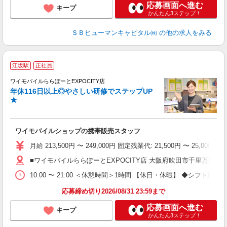
応募画面へ進む
キープ
かんたん3ステップ！
ＳＢヒューマンキャピタル㈱
の他の求人をみる
江坂駅
正社員
ば
ワイモバイルららぽーとEXPOCITY店
年休116日以上◎やさしい研修でステップUP
★
ワイモバイルショップの携帯販売スタッフ
月給 213,500円 〜 249,000円 固定残業代: 21,500円 〜 25
■ワイモバイルららぽーとEXPOCITY店 大阪府吹田市千里万博公園2‐
10:00 〜 21:00 ＜休憩時間＞1時間 【休日・休暇】 ◆
応募締め切り2026/08/31 23:59まで
応募画面へ進む
キープ
かんたん3ステップ！