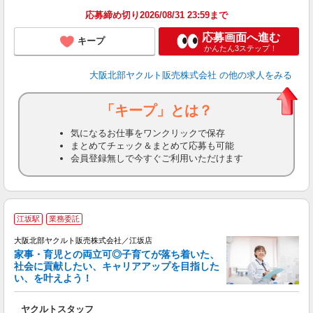
応募締め切り2026/08/31 23:59まで
応募画面へ進む
キープ
かんたん3ステップ！
大阪北部ヤクルト販売株式会社
の他の求人をみる
「キープ」とは？
気になるお仕事をワンクリックで保存
まとめてチェック＆まとめて応募も可能
会員登録無しで今すぐご利用いただけます
江坂駅
業務委託
大阪北部ヤクルト販売株式会社／江坂店
家事・育児との両立可◎子育てが落ち着いた、
社会に貢献したい、キャリアアップを目指した
い、を叶えよう！
相
ヤクルトスタッフ
未