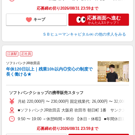
応募締め切り2026/08/31 23:59まで
応募画面へ進む
キープ
かんたん3ステップ！
ＳＢヒューマンキャピタル㈱
の他の求人をみる
江坂駅
正社員
休
ソフトバンクJR吹田店
年休120日以上｜残業10h以内◎安心の制度で
入
長く働ける★
経
ソフトバンクショップの携帯販売スタッフ
貸
月給 220,000円 〜 230,000円 固定残業代: 26,00
■ソフトバンクJR吹田店 大阪府 吹田市 朝日町 1番 サンクス1番
9:50 〜 19:00 ＜休憩時間＞95分 【休日・休暇】 ■年間
応募締め切り2026/08/31 23:59まで