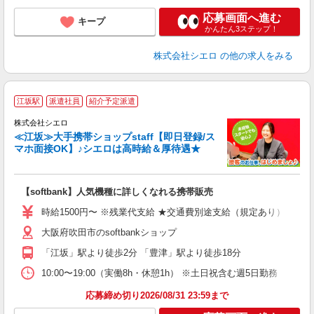
応募画面へ進む
キープ
かんたん3ステップ！
株式会社シエロ
の他の求人をみる
★
江坂駅
派遣社員
紹介予定派遣
♪
株式会社シエロ
≪江坂≫大手携帯ショップstaff【即日登録/ス
マホ面接OK】♪シエロは高時給＆厚待遇★
い
即
【softbank】人気機種に詳しくなれる携帯販売
躍
ー
時給1500円〜 ※残業代支給 ★交通費別途支給（規定あり） ゜+゜
自
大阪府吹田市のsoftbankショップ
ン
「江坂」駅より徒歩2分 「豊津」駅より徒歩18分
10:00〜19:00（実働8h・休憩1h） ※土日祝含む週5日勤務
応募締め切り2026/08/31 23:59まで