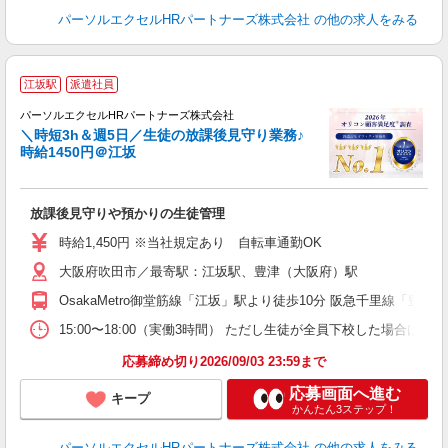
パーソルエクセルHRパートナーズ株式会社
の他の求人をみる
江坂駅
派遣社員
パーソルエクセルHRパートナーズ株式会社
＼時短3h＆週5日／生徒の放課後見守り業務♪
時給1450円＠江坂
え
放課後見守りや預かりの生徒管理
未
時給1,450円 ※当社規定あり 自転車通勤OK
大阪府吹田市／最寄駅：江坂駅、豊津（大阪府）駅
OsakaMetro御堂筋線「江坂」駅より徒歩10分 阪急千里線「豊
15:00〜18:00（実働3時間） ただし生徒が全員下校した場合は
応募締め切り2026/09/03 23:59まで
応募画面へ進む
キープ
かんたん3ステップ！
パーソルエクセルHRパートナーズ株式会社
の他の求人をみる