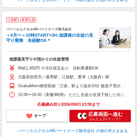
江坂駅
派遣社員
パーソルエクセルHRパートナーズ株式会社
＜9月〜＞15時START×3H♪放課後の生徒の見
守り業務 未経験OK＊
え
放課後見守りや預かりの生徒管理
未
時給1,450円 ※当社規定あり 自転車通勤OK
大阪府吹田市／最寄駅：江坂駅、豊津（大阪府）駅
OsakaMetro御堂筋線「江坂」駅より徒歩10分 阪急千里線「豊
15:00〜18:00（実働3時間） ただし生徒が全員下校した場合は
応募締め切り2026/09/03 23:59まで
応募画面へ進む
キープ
かんたん3ステップ！
パーソルエクセルHRパートナーズ株式会社
の他の求人をみる