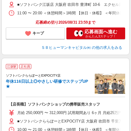
■ソフトバンク江坂店 大阪府 吹田市 豊津町 10‐6 エクセル江坂ビ
11:00 〜 20:00 ＜休憩時間＞1時間 【休日・休暇】 ＜
応募締め切り2026/08/31 23:59まで
応募画面へ進む
キープ
かんたん3ステップ！
ＳＢヒューマンキャピタル㈱
の他の求人をみる
江坂駅
正社員
ば
ソフトバンクららぽーとEXPOCITY店
年休116日以上◎やさしい研修でステップUP
★
【店長職】ソフトバンクショップの携帯販売スタッフ
月給 250,000円 〜 312,000円 試用期間あり 6ヶ月 月給25万円以
■ソフトバンクららぽーとEXPOCITY店 大阪府 吹田市 千里万博公園 
10:00 〜 21:00 ＜休憩時間＞1時間 【休日・休暇】 ＜