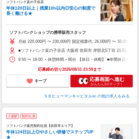
休
ソフトバンク亥の子谷店
年休120日以上｜残業10h以内◎安心の制度で
入
長く働ける★
経
日
ソフトバンクショップの携帯販売スタッフ
援
月給 220,000円 〜 230,000円 固定残業代: 26,000
■ソフトバンク亥の子谷店 大阪府 吹田市 岸部北5丁目 21‐53
9:50 〜 19:00 ＜休憩時間＞95分 【休日・休暇】 ■年間
応募締め切り2026/08/31 23:59まで
応募画面へ進む
キープ
かんたん3ステップ！
ＳＢヒューマンキャピタル㈱
の他の求人をみる
江坂駅
契約社員
ソフトバンク販売契約社員【吹田市エリア】
年休124日以上◎やさしい研修でステップUP
で
★