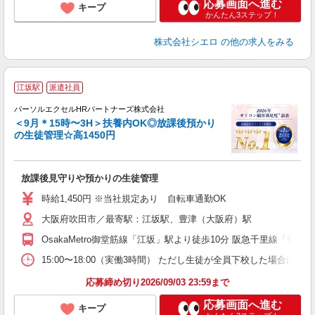
応募画面へ進む
キープ
かんたん3ステップ！
株式会社シエロ
の他の求人をみる
江坂駅
派遣社員
パーソルエクセルHRパートナーズ株式会社
＜9月＊15時〜3H＞扶養内OK◎放課後預かり
の生徒管理☆高1450円
え
放課後見守りや預かりの生徒管理
未
時給1,450円 ※当社規定あり 自転車通勤OK
大阪府吹田市／最寄駅：江坂駅、豊津（大阪府）駅
OsakaMetro御堂筋線「江坂」駅より徒歩10分 阪急千里線「豊
15:00〜18:00（実働3時間） ただし生徒が全員下校した場合は
応募締め切り2026/09/03 23:59まで
応募画面へ進む
キープ