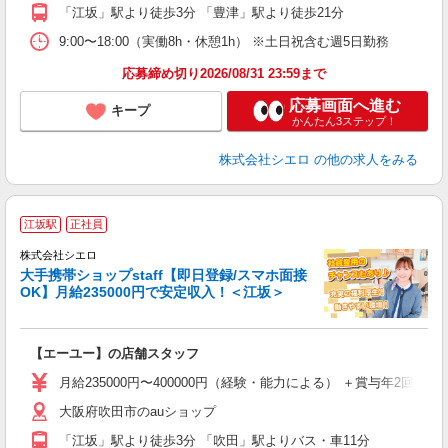
服
「江坂」駅より徒歩3分 「豊津」駅より徒歩21分
9:00〜18:00（実働8h・休憩1h） ※土日祝含む週5日勤務
応募締め切り2026/08/31 23:59まで
応募画面へ進む
キープ
かんたん3ステップ！
株式会社シエロ
の他の求人をみる
★
江坂駅
正社員
♪
株式会社シエロ
大手携帯ショップstaff【即日登録/スマホ面接
OK】月給235000円で安定収入！＜江坂＞
務
即
【エーユー】の店舗スタッフ
あ
月給235000円〜400000円（経験・能力による） ＋賞与年2回
直
大阪府吹田市のauショップ
服
「江坂」駅より徒歩3分 「吹田」駅よりバス・車11分