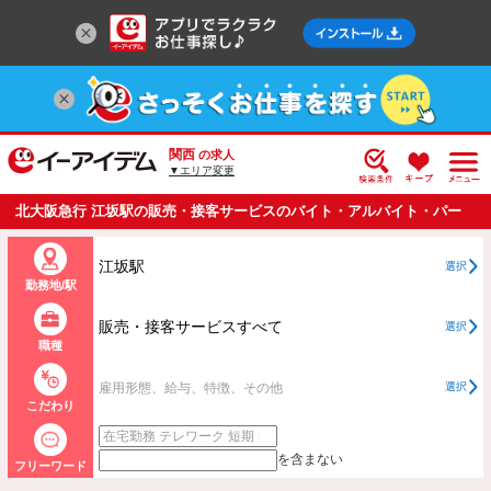
関西
の求人
▼エリア変更
北大阪急行 江坂駅の販売・接客サービスのバイト・アルバイト・パー
トの求人情報一覧
江坂駅
選択
勤務地/駅
販売・接客サービスすべて
選択
職種
雇用形態、給与、特徴、その他
選択
こだわり
を含まない
フリーワード