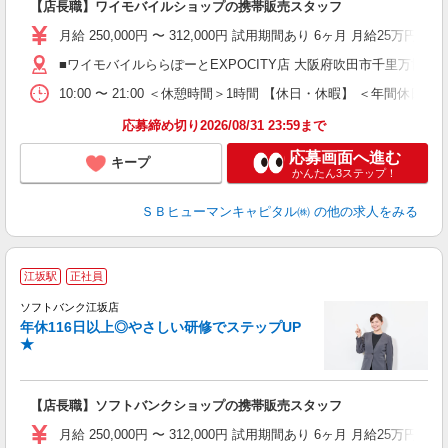
【店長職】ワイモバイルショップの携帯販売スタッフ
月給 250,000円 〜 312,000円 試用期間あり 6ヶ月 月給25万円以
■ワイモバイルららぽーとEXPOCITY店 大阪府吹田市千里万博公園2‐
10:00 〜 21:00 ＜休憩時間＞1時間 【休日・休暇】 ＜
応募締め切り2026/08/31 23:59まで
応募画面へ進む
キープ
かんたん3ステップ！
ＳＢヒューマンキャピタル㈱
の他の求人をみる
江坂駅
正社員
ば
ソフトバンク江坂店
年休116日以上◎やさしい研修でステップUP
★
【店長職】ソフトバンクショップの携帯販売スタッフ
月給 250,000円 〜 312,000円 試用期間あり 6ヶ月 月給25万円以