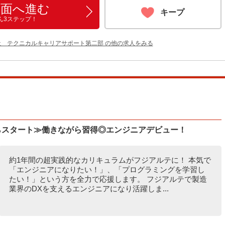
画面へ進む
キープ
ん3ステップ！
社 テクニカルキャリアサポート第二部 の他の求人をみる
らスタート≫働きながら習得◎エンジニアデビュー！
約1年間の超実践的なカリキュラムがフジアルテに！ 本気で
「エンジニアになりたい！」、「プログラミングを学習し
たい！」という方を全力で応援します。 フジアルテで製造
業界のDXを支えるエンジニアになり活躍しま...