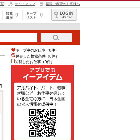
質問
サイトマップ
掲載ご希望のお客様へ
閲覧
キープ
0
0
履歴
リスト
ログイン
キープ中のお仕事（0件）
保存した検索条件（
0
件）
閲覧したお仕事（0件）
件