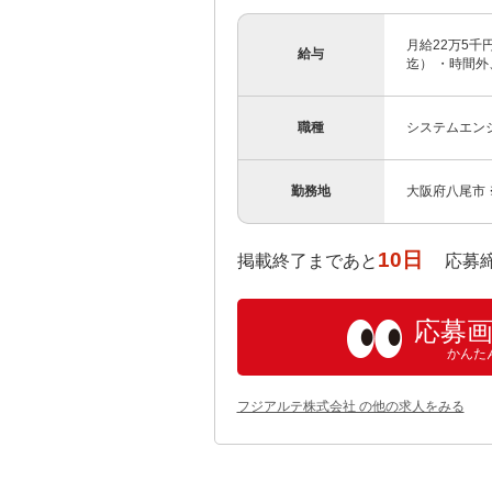
月給22万5千
給与
迄） ・時間外、
職種
システムエン
勤務地
大阪府八尾市
10日
掲載終了まであと
応募締め切り
応募
かんた
フジアルテ株式会社 の他の求人をみる