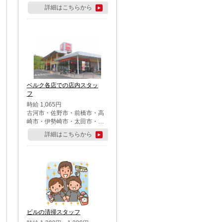
詳細はこちらから
ベルク各店での店内スタッ
フ
時給 1,065円
古河市・佐野市・前橋市・高
崎市・伊勢崎市・太田市・館
林市・藤岡市・大泉町・さい
詳細はこちらから
たま市北区・川越市・熊谷
市・行田市・秩父市・所沢
市・飯能市・東松山市・坂戸
市・鶴ケ島市・千葉市中央
区・市川市・松戸市・習志野
市・柏市・流山市・八千代
市・足立区・江戸川区・八王
子市・町田市
ビルの清掃スタッフ