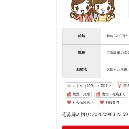
給与
時給2400円
職種
工場設備の電
勤務地
大阪府八尾市
ミドル（40代～）活躍中
高
禁煙・分煙
食堂・売店あり
社会保険あり
制服貸与
応募締め切り: 2026/09/03 23:5