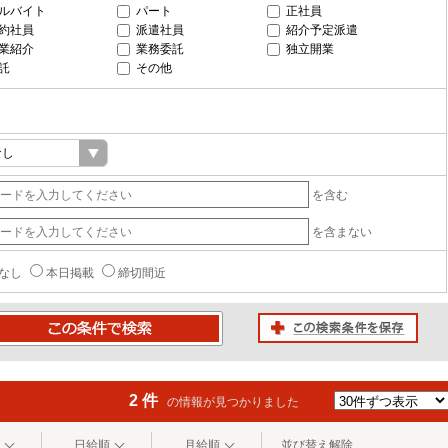
ルバイト
パート
正社員
約社員
派遣社員
紹介予定派遣
業紹介
業務委託
独立開業
託
その他
を含む
を含まない
なし
本日掲載
締切間近
この検索条件を保存
条件で検索
2 件
の情報が見つかりました
日給順
月給順
並び替え解除