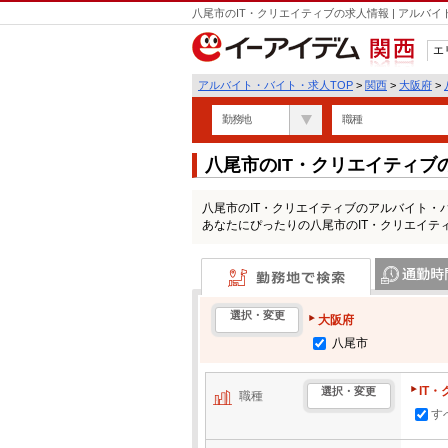
八尾市のIT・クリエイティブの求人情報 | アル
エ
関西
アルバイト・バイト・求人TOP
>
関西
>
大阪府
>
勤務地
職種
八尾市のIT・クリエイティ
八尾市のIT・クリエイティブのアルバイト・
あなたにぴったりの八尾市のIT・クリエイテ
勤務地で検索
通勤時間・区
選択・変更
大阪府
八尾市
IT
選択・変更
職種
す