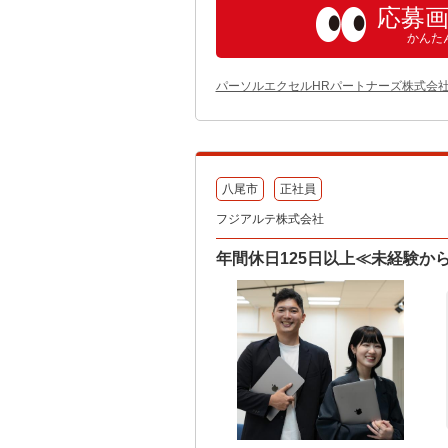
応募
かんた
パーソルエクセルHRパートナーズ株式会
八尾市
正社員
フジアルテ株式会社
年間休日125日以上≪未経験か