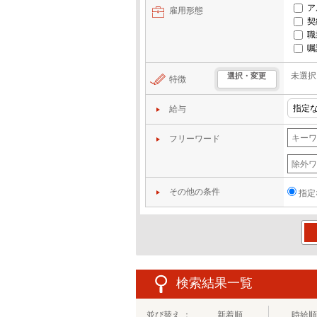
ア
雇用形態
契
職
嘱
未選択
選択・変更
特徴
給与
フリーワード
その他の条件
指定
この
検索結果一覧
並び替え ：
新着順
時給順