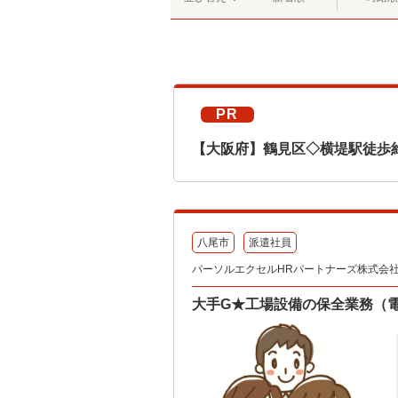
PR
【大阪府】鶴見区◇横堤駅徒歩
八尾市
派遣社員
パーソルエクセルHRパートナーズ株式会社 テ
大手G★工場設備の保全業務（