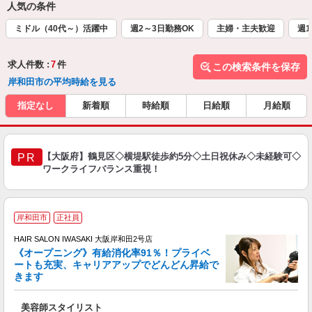
人気の条件
ミドル（40代～）活躍中
週2～3日勤務OK
主婦・主夫歓迎
週1
求人件数 :
7
件
この検索条件を保存
岸和田市の平均時給を見る
指定なし
新着順
時給順
日給順
月給順
【大阪府】鶴見区◇横堤駅徒歩約5分◇土日祝休み◇未経験可◇
PR
ワークライフバランス重視！
岸和田市
正社員
HAIR SALON IWASAKI 大阪岸和田2号店
《オープニング》有給消化率91％！プライベ
ートも充実、キャリアアップでどんどん昇給で
択
きます
昇
美容師スタイリスト