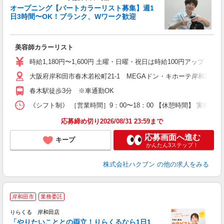
オープニング【パートカラーリスト募集】週1
日3時間〜OK！ブランク、Wワーク歓迎
う
未
扶
美容師カラーリスト
時給1,180円〜1,600円 土曜・日曜・祝日は時給100円アップ ※
大阪府岸和田市春木若松町21-1 MEGAドン・キホーテ岸和田店1
春木駅徒歩3分 ※車通勤OK
《シフト制》 ［営業時間］9：00〜18：00 【休憩時間】 実働6
応募締め切り2026/08/31 23:59まで
応募画面へ進む
キープ
かんたん3ステップ！
株式会社ハクブン
の他の求人をみる
岸和田市
業務委託
りらくる 岸和田店
「やりたいこととの両立！りらくるなら1日1