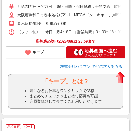
月給23万円〜40万円 土曜・日曜・祝日勤務は手当支給（時給換算1
大阪府岸和田市春木若松町21-1 MEGAドン・キホーテ岸和田店1
春木駅徒歩3分 ※車通勤OK
《シフト制》 ［休日］月4〜8日 ［営業時間］9：00〜18：00
応募締め切り2026/08/31 23:59まで
応募画面へ進む
キープ
かんたん3ステップ！
株式会社ハクブン
の他の求人をみる
「キープ」とは？
気になるお仕事をワンクリックで保存
まとめてチェック＆まとめて応募も可能
会員登録無しで今すぐご利用いただけます
岸和田市
パート