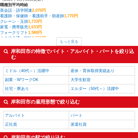
職種別平均時給
英会話・語学関連
2,070円
看護師・保健師・看護助手・助産師
1,770円
クレーン・玉掛
1,733円
家電・携帯販売
1,633円
フォークリフト
1,580円
その他介護・福祉
1,550円
もっと見る
搬入・搬出・設営
1,520円
生産管理・品質管理
1,520円
岸和田市の特徴でバイト・アルバイト・パートを絞り込
弁当・惣菜
1,500円
む
幼稚園教諭
1,500円
岸和田市の他の職種の平均時給を見る
ミドル（40代～）活躍中
産休・育休取得実績あり
副業・WワークOK
大学生歓迎
社宅・寮あり
エルダー（50代～）活躍中
岸和田市の雇用形態で絞り込む
アルバイト
パート
正社員
派遣社員
岸和田市の駅で絞り込む