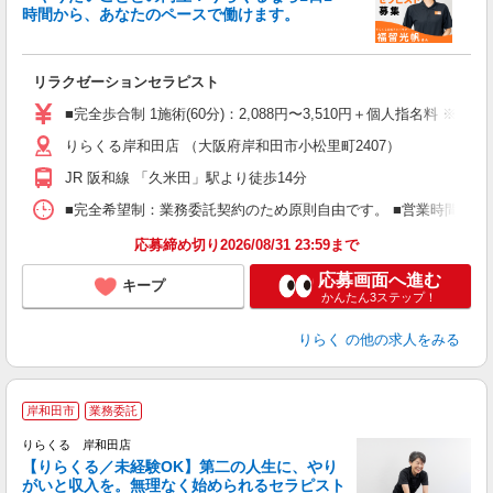
時間から、あなたのペースで働けます。
日
リラクゼーションセラピスト
入
た
■完全歩合制 1施術(60分)：2,088円〜3,510円＋個人指名料 ※
主
りらくる岸和田店 （大阪府岸和田市小松里町2407）
躍
額
JR 阪和線 「久米田」駅より徒歩14分
間
ス
■完全希望制：業務委託契約のため原則自由です。 ■営業時間帯（9
K.
応募締め切り2026/08/31 23:59まで
応募画面へ進む
キープ
かんたん3ステップ！
りらく
の他の求人をみる
岸和田市
業務委託
りらくる 岸和田店
【りらくる／未経験OK】第二の人生に、やり
がいと収入を。無理なく始められるセラピスト