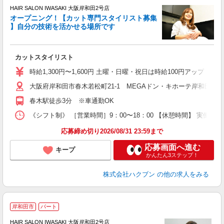
HAIR SALON IWASAKI 大阪岸和田2号店
オープニング！【カット専門スタイリスト募集
】自分の技術を活かせる場所です
る
未
扶
カットスタイリスト
時給1,300円〜1,600円 土曜・日曜・祝日は時給100円アップ ※
大阪府岸和田市春木若松町21-1 MEGAドン・キホーテ岸和田店1
春木駅徒歩3分 ※車通勤OK
《シフト制》 ［営業時間］9：00〜18：00 【休憩時間】 実働6
応募締め切り2026/08/31 23:59まで
応募画面へ進む
キープ
かんたん3ステップ！
株式会社ハクブン
の他の求人をみる
岸和田市
パート
HAIR SALON IWASAKI 大阪岸和田2号店