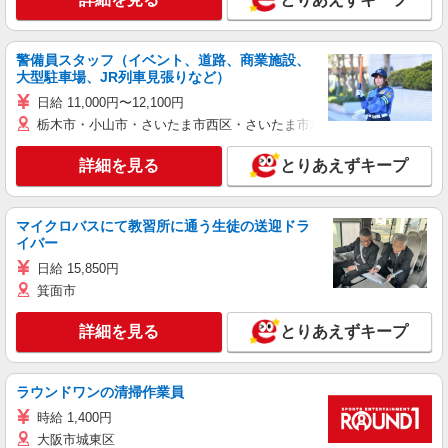
警備員スタッフ（イベント、道路、商業施設、
大型駐車場、JR列車見張りなど）
日給 11,000円〜12,100円
栃木市・小山市・さいたま市西区・さいたま市岩槻区・久喜市・蓮田
詳細を見る
とりあえずキープ
マイクロバスにて教習所に通う生徒の送迎ドラ
イバー
日給 15,850円
箕面市
詳細を見る
とりあえずキープ
ラウンドワンの清掃作業員
時給 1,400円
大阪市城東区