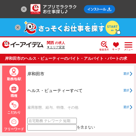
関西
の求人
▼エリア変更
岸和田市のヘルス・ビューティーのバイト・アルバイト・パートの求
人情報一覧
岸和田市
選択
勤務地/駅
ヘルス・ビューティーすべて
選択
職種
雇用形態、給与、特徴、その他
選択
こだわり
を含まない
フリーワード