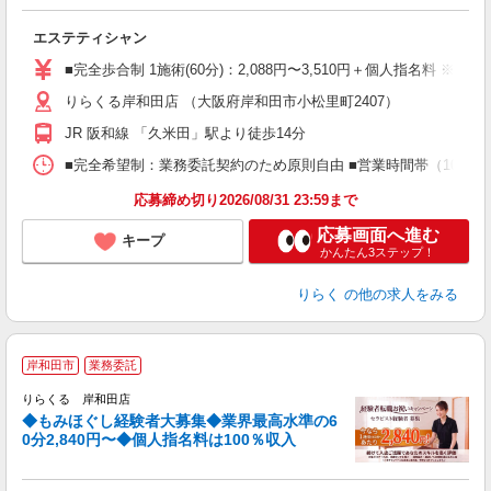
る
エステティシャン
入
た
■完全歩合制 1施術(60分)：2,088円〜3,510円＋個人指名料 ※
主
りらくる岸和田店 （大阪府岸和田市小松里町2407）
躍
額
JR 阪和線 「久米田」駅より徒歩14分
間
ス
■完全希望制：業務委託契約のため原則自由 ■営業時間帯（10:00
K.
応募締め切り2026/08/31 23:59まで
応募画面へ進む
キープ
かんたん3ステップ！
りらく
の他の求人をみる
◆
岸和田市
業務委託
円
りらくる 岸和田店
◆もみほぐし経験者大募集◆業界最高水準の6
0分2,840円〜◆個人指名料は100％収入
に