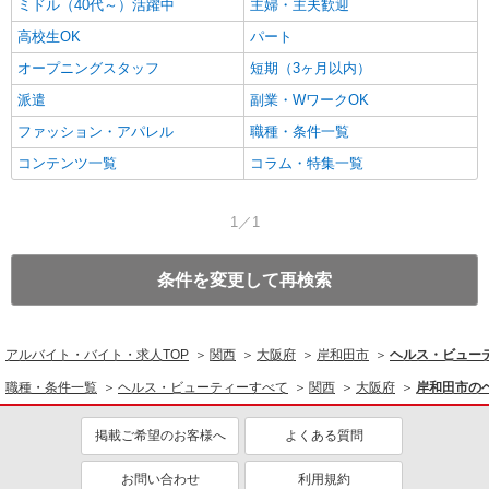
ミドル（40代～）活躍中
主婦・主夫歓迎
高校生OK
パート
オープニングスタッフ
短期（3ヶ月以内）
派遣
副業・WワークOK
ファッション・アパレル
職種・条件一覧
コンテンツ一覧
コラム・特集一覧
1／1
条件を変更して再検索
アルバイト・バイト・求人TOP
関西
大阪府
岸和田市
ヘルス・ビュー
職種・条件一覧
ヘルス・ビューティーすべて
関西
大阪府
岸和田市の
掲載ご希望のお客様へ
よくある質問
お問い合わせ
利用規約