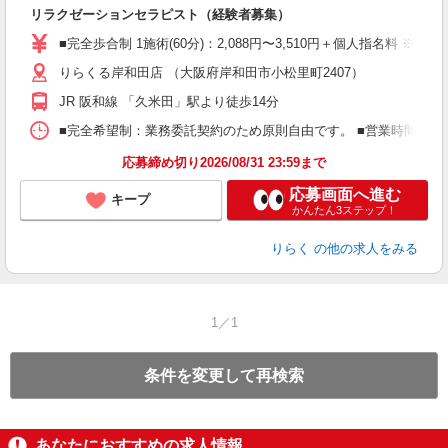
間
リラクゼーションセラピスト（経験者募集）
入
た
■完全歩合制 1施術(60分)：2,088円〜3,510円＋個人指名料 
主
りらくる岸和田店 （大阪府岸和田市小松里町2407）
躍
額
JR 阪和線 「久米田」駅より徒歩14分
間
ス
■完全希望制：業務委託契約のため原則自由です。 ■営業時間帯（9
K.
応募締め切り2026/08/31 23:59まで
応募画面へ進む
キープ
かんたん3ステップ！
りらく
の他の求人をみる
1／1
条件を変更して再検索
あなたにおすすめの求人情報