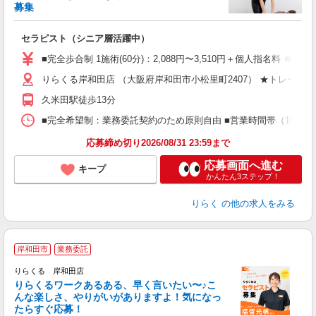
募集
つ
セラピスト（シニア層活躍中）
入
た
■完全歩合制 1施術(60分)：2,088円〜3,510円＋個人指名料 ※
主
りらくる岸和田店 （大阪府岸和田市小松里町2407） ★トレーニ
躍
額
久米田駅徒歩13分
間
ス
■完全希望制：業務委託契約のため原則自由 ■営業時間帯（10:00
K.
応募締め切り2026/08/31 23:59まで
応募画面へ進む
キープ
かんたん3ステップ！
りらく
の他の求人をみる
岸和田市
業務委託
り
りらくる 岸和田店
た
りらくるワークあるある、早く言いたい〜♪こ
んな楽しさ、やりがいがありますよ！気になっ
ー
たらすぐ応募！