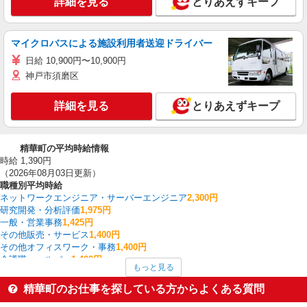
詳細を見る
とりあえずキープ
マイクロバスによる施設利用者送迎ドライバー
日給 10,900円〜10,900円
神戸市須磨区
詳細を見る
とりあえずキープ
精華町の平均時給情報
時給 1,390円
（2026年08月03日更新）
職種別平均時給
ネットワークエンジニア・サーバーエンジニア
2,300円
研究開発・分析評価
1,975円
一般・営業事務
1,425円
その他販売・サービス
1,400円
その他オフィスワーク・事務
1,400円
介護職・ヘルパー
1,400円
もっと見る
製造・組立・加工
1,378円
受付・秘書
1,350円
精華町のお仕事を探している方からよくある質問
配送・配達ドライバー
1,350円