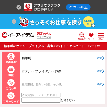
関西
の求人
▼エリア変更
精華町のホテル・ブライダル・葬祭のバイト・アルバイト・パートの
求人情報一覧
精華町
選択
勤務地/駅
ホテル・ブライダル・葬祭
選択
職種
雇用形態、給与、特徴、その他
選択
こだわり
を含まない
フリーワード