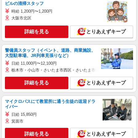
ビルの清掃スタッフ
時給 1,200円〜1,200円
大阪市北区
詳細を見る
とりあえずキープ
警備員スタッフ（イベント、道路、商業施設、
大型駐車場、JR列車見張りなど）
日給 11,000円〜12,100円
栃木市・小山市・さいたま市西区・さいたま市岩槻区・久喜市・蓮田
詳細を見る
とりあえずキープ
マイクロバスにて教習所に通う生徒の送迎ドラ
イバー
日給 15,850円
箕面市
詳細を見る
とりあえずキープ