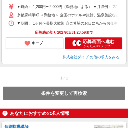
～
▼時給： 1,200円〜2,000円（勤務地による） ▼月収例： 27万
内
京都府精華町 ＜勤務地＞ 全国のホテルや旅館、温泉施設など勤
O
▼期間： 1ヶ月〜長期大歓迎 ◎ご希望のお日にちからお仕事開始ができ
応募締め切り2027/03/31 23:59まで
応募画面へ進む
キープ
かんたん3ステップ！
株式会社ダイブ
の他の求人をみる
1／1
条件を変更して再検索
あなたにおすすめの求人情報
個別指導講師