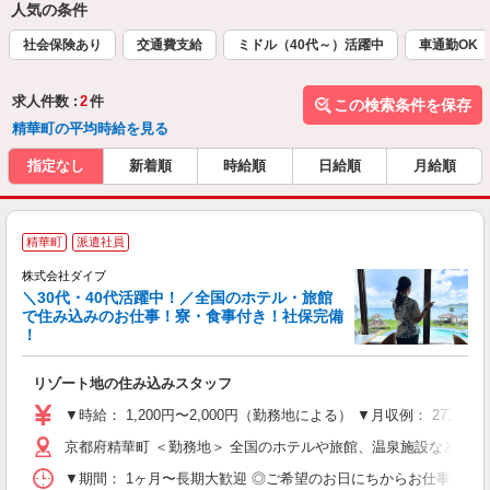
人気の条件
社会保険あり
交通費支給
ミドル（40代～）活躍中
車通勤OK
求人件数 :
2
件
この検索条件を保存
精華町の平均時給を見る
指定なし
新着順
時給順
日給順
月給順
精華町
派遣社員
か
株式会社ダイブ
迎
＼30代・40代活躍中！／全国のホテル・旅館
で住み込みのお仕事！寮・食事付き！社保完備
！
り
リゾート地の住み込みスタッフ
未
～
▼時給： 1,200円〜2,000円（勤務地による） ▼月収例： 27万
内
京都府精華町 ＜勤務地＞ 全国のホテルや旅館、温泉施設など勤
O
▼期間： 1ヶ月〜長期大歓迎 ◎ご希望のお日にちからお仕事開始ができ