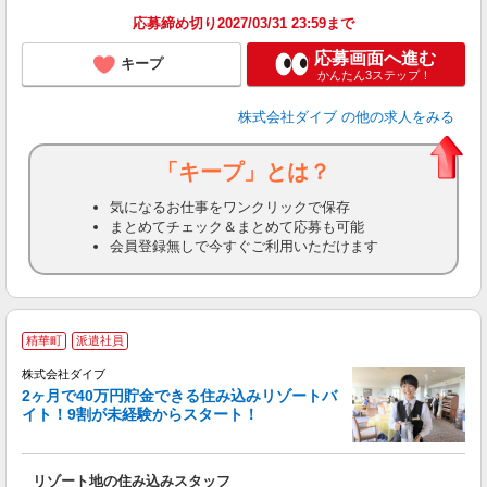
応募締め切り2027/03/31 23:59まで
応募画面へ進む
キープ
かんたん3ステップ！
株式会社ダイブ
の他の求人をみる
「キープ」とは？
気になるお仕事をワンクリックで保存
まとめてチェック＆まとめて応募も可能
会員登録無しで今すぐご利用いただけます
精華町
派遣社員
せ
株式会社ダイブ
2ヶ月で40万円貯金できる住み込みリゾートバ
イト！9割が未経験からスタート！
き
リゾート地の住み込みスタッフ
未