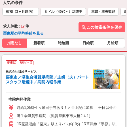
人気の条件
短期（3ヶ月以内）
ミドル（40代～）活躍中
主婦・主夫歓迎
求人件数 :
17
件
この検索条件を保存
栗東駅の平均時給を見る
指定なし
新着順
時給順
日給順
月給順
栗東駅
契約社員
株式会社日経サービス
栗東市／済生会滋賀県病院／主婦（夫）パート
スタッフ活躍中／病院内軽作業
ー
病院内軽作業
W
学
時給1,250円 ＜曜日手当あり！＞※上記に加算 平日以外の勤務は 
活
済生会滋賀県病院 （滋賀県栗東市大橋2-4-1）
勤
り
JR琵琶湖線「栗東」駅よりバス約10分 JR草津線「手原」駅より