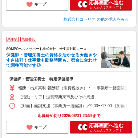
応募画面へ進む
キープ
かんたん3ステップ！
株式会社コトリオ
の他の求人をみる
栗東駅
業務委託
SOMPOヘルスサポート株式会社 全支援対応コース
保健師・管理栄養士の資格を活かせる★働きや
すさ抜群！仕事量も勤務時間も、都合に合わせ
て調整可能です◎
支
保健師・管理栄養士 特定保健指導
報酬：出来高制 報酬額（消費税抜き）： ・事業所一括面談(対面) 1日：
【活動エリア】滋賀県栗東市及びその周辺
【対面】面談支援（事業所一括面談）／9:00〜17:00 【対面】面
応募締め切り2026/08/31 23:59まで
応募画面へ進む
キープ
かんたん3ステップ！