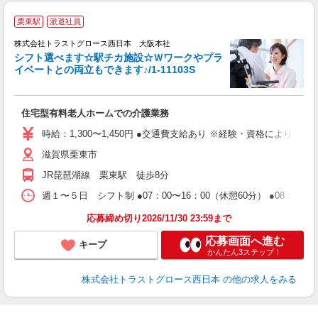
栗東駅
派遣社員
介
株式会社トラストグロース西日本 大阪本社
シフト選べます☆駅チカ施設☆Ｗワークやプラ
イベートとの両立もできます♪/1-11103S
...
住宅型有料老人ホームでの介護業務
時給：1,300〜1,450円 ●交通費支給あり ※経験・資格により考
滋賀県栗東市
JR琵琶湖線 栗東駅 徒歩8分
週１〜５日 シフト制 ●07：00〜16：00（休憩60分） ●08：00〜17
応募締め切り2026/11/30 23:59まで
応募画面へ進む
キープ
かんたん3ステップ！
株式会社トラストグロース西日本
の他の求人をみる