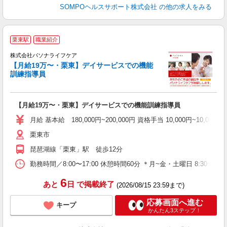
SOMPOヘルスサポート株式会社
の他の求人をみる
栗東駅
職業紹介
株式会社パソナライフケア
い
【月給19万〜・栗東】デイサービスでの機能
訓練指導員
【月給19万〜・栗東】デイサービスでの機能訓練指導員
月給 基本給 180,000円~200,000円 資格手当 10,000円~1
栗東市
琵琶湖線「栗東」駅 徒歩12分
勤務時間／8:00〜17:00 休憩時間60分 ＊月~金・土曜日 8:30~17:0
6
あと
日
で掲載終了
(2026/08/15 23:59まで)
応募画面へ進む
キープ
かんたん3ステップ！