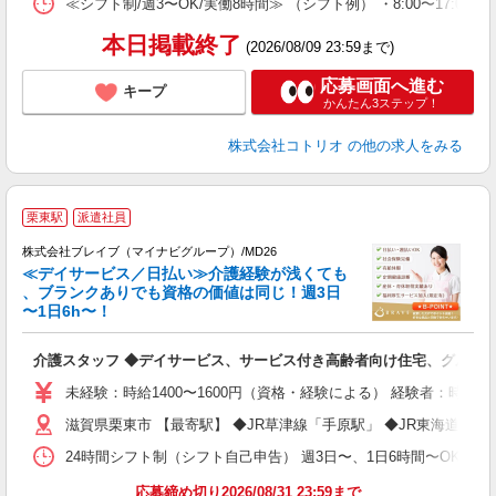
≪シフト制/週3〜OK/実働8時間≫ （シフト例） ・8:00〜17:00
本日掲載終了
(2026/08/09 23:59まで)
応募画面へ進む
キープ
かんたん3ステップ！
株式会社コトリオ
の他の求人をみる
栗東駅
派遣社員
株式会社ブレイブ（マイナビグループ）/MD26
≪デイサービス／日払い≫介護経験が浅くても
、ブランクありでも資格の価値は同じ！週3日
〜1日6h〜！
ト
介護スタッフ ◆デイサービス、サービス付き高齢者向け住宅、グルー
入
ー
未経験：時給1400〜1600円（資格・経験による） 経験者：時給1
代
滋賀県栗東市 【最寄駅】 ◆JR草津線「手原駅」 ◆JR東海道本
O
24時間シフト制（シフト自己申告） 週3日〜、1日6時間〜OK 【勤務
応募締め切り2026/08/31 23:59まで