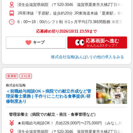
済生会滋賀県病院 （〒520-3046 滋賀県栗東市大橋2丁目4-1）
べ
JR草津線「手原駅」徒歩約20分 JR東海道本線「栗東駅」車約10
6：00〜18：00のシフト制 ※1ヶ月平均173.3時間勤務 ※変形労
応募締め切り2026/10/31 23:59まで
応募画面へ進む
キープ
かんたん3ステップ！
株式会社塩梅(あんばい)
の他の求人をみる
栗東駅
正社員
株式会社塩梅
＜前職給与相談OK＞病院での献立作成など管
理栄養士業務 | 手作りにこだわる食事提供♪研
き
修制度あり
年
充
管理栄養士（病院での献立・発注・食事管理など）
入
主
★前職給与相談OK！ 月給229,000円〜275,000円 （みなし
（
済生会滋賀県病院 （〒520-3046 滋賀県栗東市大橋2丁目4-1）
べ