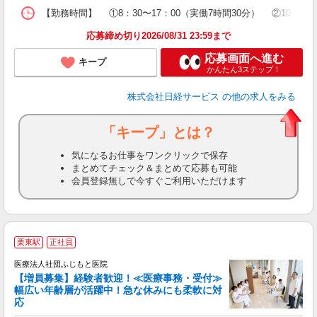
【勤務時間】 ①8：30〜17：00（実働7時間30分） ②1
応募締め切り2026/08/31 23:59まで
応募画面へ進む
キープ
かんたん3ステップ！
株式会社日経サービス
の他の求人をみる
「キープ」とは？
気になるお仕事をワンクリックで保存
まとめてチェック＆まとめて応募も可能
会員登録無しで今すぐご利用いただけます
診
栗東駅
正社員
お
医療法人社団ふじもと医院
【増員募集】経験者歓迎！≪医療事務・受付≫
幅広い年齢層が活躍中！急な休みにも柔軟に対
ス
応
未