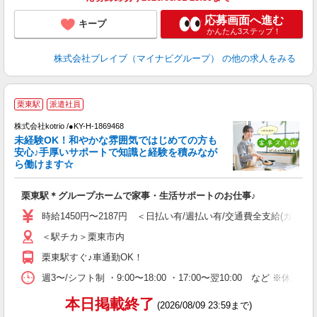
応募画面へ進む
キープ
かんたん3ステップ！
株式会社ブレイブ（マイナビグループ）
の他の求人をみる
栗東駅
派遣社員
株式会社kotrio /●KY-H-1869468
女
未経験OK！和やかな雰囲気ではじめての方も
ド
安心♪手厚いサポートで知識と経験を積みなが
活
ら働けます☆
ル
自
栗東駅＊グループホームで家事・生活サポートのお仕事♪
役
時給1450円〜2187円 ＜日払い有/週払い有/交通費全支給(ガソリ
＜駅チカ＞栗東市内
栗東駅すぐ♪車通勤OK！
週3〜/シフト制 ・9:00〜18:00 ・17:00〜翌10:00 など 
本日掲載終了
(2026/08/09 23:59まで)