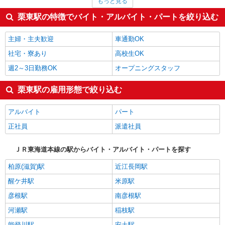
もっと見る
その他ドライバー・配達
1,700円
フォークリフト
1,560円
栗東駅の特徴でバイト・アルバイト・パートを絞り込む
家電・携帯販売
1,500円
テレホンアポインター
1,500円
主婦・主夫歓迎
車通勤OK
栗東駅の他の職種の平均時給を見る
社宅・寮あり
高校生OK
週2～3日勤務OK
オープニングスタッフ
栗東駅の雇用形態で絞り込む
アルバイト
パート
正社員
派遣社員
ＪＲ東海道本線の駅からバイト・アルバイト・パートを探す
柏原(滋賀)駅
近江長岡駅
醒ケ井駅
米原駅
彦根駅
南彦根駅
河瀬駅
稲枝駅
能登川駅
安土駅