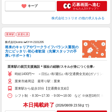
応募画面へ進む
キープ
かんたん3ステップ！
株式会社コトリオ
の他の求人をみる
2
栗東駅
派遣社員
株式会社kotrio /●KY-H-2101205
将来のキャリアやワークライフバランス重視の
女
方にピッタリ♪初心者歓迎（先輩スタッフの手
ド
厚いサポート有）
活
ル
栗東駅の就労支援施設＊福祉の経験/スキルが身につく仕事♪
自
時給1400円〜 ＜日払い有/週払い有/交通費全支給(ガソリン代含む
役
栗東市綣周辺 最寄り駅：栗東
栗東駅から徒歩10分【交通費全支給】
シフト制 ・8:30〜17:30 ・9:00〜18:00 など ※休憩1時間 ※
本日掲載終了
(2026/08/09 23:59まで)