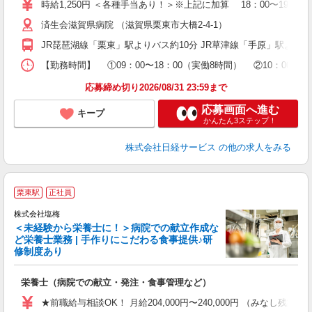
学
時給1,250円 ＜各種手当あり！＞※上記に加算 18：00〜19：0
活
済生会滋賀県病院 （滋賀県栗東市大橋2-4-1）
勤
り
JR琵琶湖線「栗東」駅よりバス約10分 JR草津線「手原」駅より
【勤務時間】 ①09：00〜18：00（実働8時間） ②10：
応募締め切り2026/08/31 23:59まで
応募画面へ進む
キープ
かんたん3ステップ！
株式会社日経サービス
の他の求人をみる
栗東駅
正社員
株式会社塩梅
＜未経験から栄養士に！＞病院での献立作成な
ど栄養士業務 | 手作りにこだわる食事提供♪研
き
修制度あり
年
充
栄養士（病院での献立・発注・食事管理など）
入
主
★前職給与相談OK！ 月給204,000円〜240,000円 （みな
（