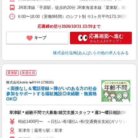
JR草津線「手原駅」徒歩約20分 JR東海道本線「栗東駅」車約10
6:00〜18:00（実働8時間）のシフト制 ※1ヶ月平均173.3時間勤
応募締め切り2026/10/31 23:59まで
応募画面へ進む
キープ
かんたん3ステップ！
株式会社塩梅(あんばい)
の他の求人をみる
栗東駅
派遣社員
ン
株式会社kotrio /●KY-H-1738261
女
＜面接なし＆電話登録＞障がいのある方の社会
ド
参加をサポートする福祉施設◎未経験・無資格
活
OK◎
ル
自
草津駅＊経験不問で大募集!就労支援スタッフ＊週3〜曜日相談OK
役
時給1400円〜 ＜日払い有/週払い有/交通費全支給(ガソリン代含む
草津市｜最寄り駅：草津