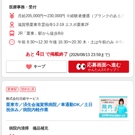
躍
医療事務・受付
賞
月給205,000円〜230,000円 ※経験者優遇（ブランクのある方
滋賀県栗東市霊仙寺1-2-19 エスポ栗東2F
JR「栗東」駅から徒歩8分
午前 8:30〜12:30 午後 16:30〜20:30 木・土は午前
4
あと
日
で掲載終了
(2026/08/13 23:59まで)
応募画面へ進む
キープ
かんたん3ステップ！
栗東駅
契約社員
株式会社日経サービス
栗東市／済生会滋賀県病院／車通勤OK／土日
祝休み／病院内軽作業
業
病院内清掃 備品補充
W