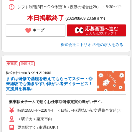
シフト制/週3日〜OK/休憩1h（夜勤の場合は2h） ・8:30〜17:30 ・
本日掲載終了
(2026/08/09 23:59まで)
応募画面へ進む
キープ
かんたん3ステップ！
株式会社コトリオ
の他の求人をみる
2
栗東駅
派遣社員
株式会社kotrio /●KY-H-2101081
まずは研修で基礎を教えてもらってスタート◎
女
未経験でも働きやすい障がい者デイサービス！
ド
支援員を募集♪
活
ル
栗東駅★チームで動くお仕事◎研修充実の障がいデイ♪
自
時給1550円〜2187円 ＜日払い有/週払い有/交通費全支給(ガソリ
役
＜駅チカ＞栗東市内
栗東駅すぐ♪車通勤OK！