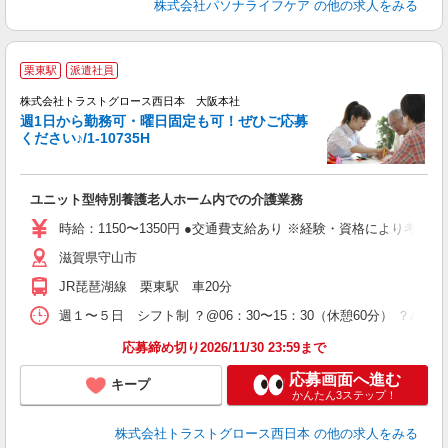
株式会社パソナライフケア
の他の求人をみる
栗東駅
派遣社員
株式会社トラストグロース西日本 大阪本社
週1日から勤務可・曜日固定も可！ぜひご応募
ください♪/1-10735H
ご
ユニット型特別養護老人ホーム内での介護業務
時給：1150〜1350円 ●交通費支給あり ※経験・資格により考慮
滋賀県守山市
JR琵琶湖線 栗東駅 車20分
週１〜５日 シフト制 ？@06：30〜15：30（休憩60分） ？A07：30
応募締め切り2026/11/30 23:59まで
応募画面へ進む
キープ
かんたん3ステップ！
株式会社トラストグロース西日本
の他の求人をみる