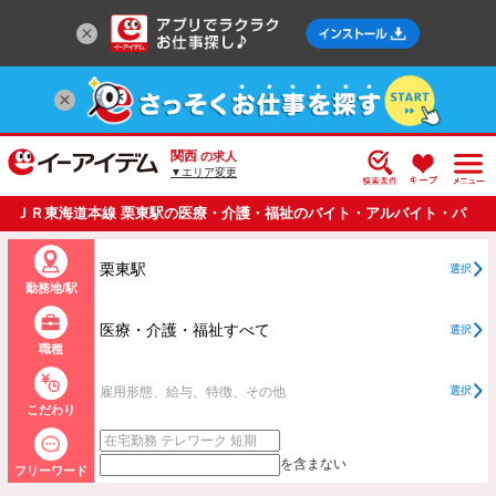
関西
の求人
▼エリア変更
ＪＲ東海道本線 栗東駅の医療・介護・福祉のバイト・アルバイト・パ
ートの求人情報一覧
栗東駅
選択
勤務地/駅
医療・介護・福祉すべて
選択
職種
雇用形態、給与、特徴、その他
選択
こだわり
を含まない
フリーワード