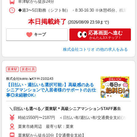
草津駅から徒歩24分
◆週3〜5日勤務（シフト制） ・8:30-16:30 ※休憩45分、残業なし
本日掲載終了
(2026/08/09 23:59まで)
応募画面へ進む
キープ
かんたん3ステップ！
株式会社コトリオ
の他の求人をみる
栗東駅
派遣社員
中
株式会社kotrio /●KY-H-2101143
女
【日払い・週払いも選択可能♪】高級感のある
ド
シニアマンションで入居者様のサポートのお仕
活
事◎未経験OK♪
ル
自
＼日払いも選べる／栗東駅＊高級シニアマンションSTAFF募集
役
時給1550円〜2187円 ＜日払い有/週払い有/交通費全支給(ガソリ
栗東市綣周辺 最寄り駅：栗東
栗東駅から徒歩10分【交通費全支給】