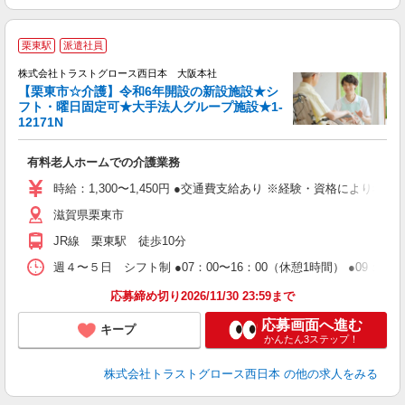
(
栗東駅
派遣社員
株式会社トラストグロース西日本 大阪本社
【栗東市☆介護】令和6年開設の新設施設★シ
フト・曜日固定可★大手法人グループ施設★1-
12171N
開
有料老人ホームでの介護業務
時給：1,300〜1,450円 ●交通費支給あり ※経験・資格により考
滋賀県栗東市
JR線 栗東駅 徒歩10分
週４〜５日 シフト制 ●07：00〜16：00（休憩1時間） ●09：00〜
応募締め切り2026/11/30 23:59まで
応募画面へ進む
キープ
かんたん3ステップ！
株式会社トラストグロース西日本
の他の求人をみる