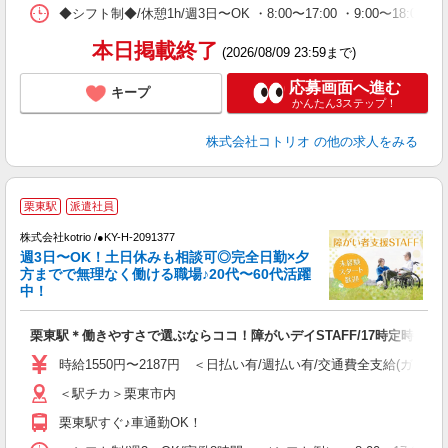
◆シフト制◆/休憩1h/週3日〜OK ・8:00〜17:00 ・9:00〜18:
本日掲載終了
(2026/08/09 23:59まで)
応募画面へ進む
キープ
かんたん3ステップ！
株式会社コトリオ
の他の求人をみる
栗東駅
派遣社員
は
株式会社kotrio /●KY-H-2091377
女
週3日〜OK！土日休みも相談可◎完全日勤×夕
ド
方までで無理なく働ける職場♪20代〜60代活躍
活
中！
ル
自
栗東駅＊働きやすさで選ぶならココ！障がいデイSTAFF/17時定時
役
時給1550円〜2187円 ＜日払い有/週払い有/交通費全支給(ガソリ
＜駅チカ＞栗東市内
栗東駅すぐ♪車通勤OK！