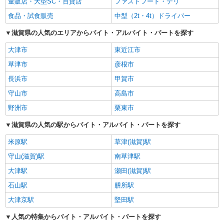
量販店・大型SC・百貨店
ファストフード・デリ
食品・試食販売
中型（2t・4t）ドライバー
滋賀県の人気のエリアからバイト・アルバイト・パートを探す
大津市
東近江市
草津市
彦根市
長浜市
甲賀市
守山市
高島市
野洲市
栗東市
滋賀県の人気の駅からバイト・アルバイト・パートを探す
米原駅
草津(滋賀)駅
守山(滋賀)駅
南草津駅
大津駅
瀬田(滋賀)駅
石山駅
膳所駅
大津京駅
堅田駅
人気の特集からバイト・アルバイト・パートを探す