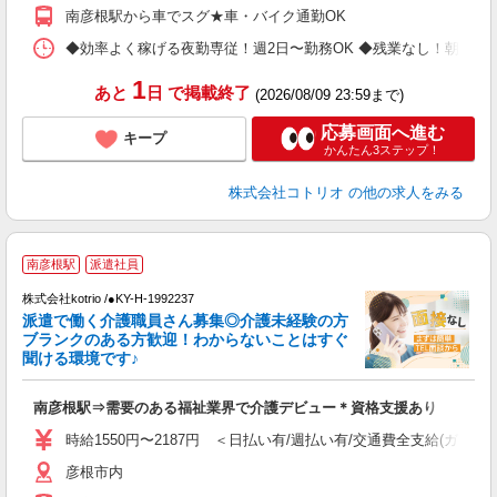
南彦根駅から車でスグ★車・バイク通勤OK
◆効率よく稼げる夜勤専従！週2日〜勤務OK ◆残業なし！朝にはピタッと
1
あと
日
で掲載終了
(2026/08/09 23:59まで)
応募画面へ進む
キープ
かんたん3ステップ！
株式会社コトリオ
の他の求人をみる
南彦根駅
派遣社員
交
円
株式会社kotrio /●KY-H-1992237
派遣で働く介護職員さん募集◎介護未経験の方
女
ブランクのある方歓迎！わからないことはすぐ
ド
聞ける環境です♪
活
ル
南彦根駅⇒需要のある福祉業界で介護デビュー＊資格支援あり
自
時給1550円〜2187円 ＜日払い有/週払い有/交通費全支給(ガソリ
役
彦根市内