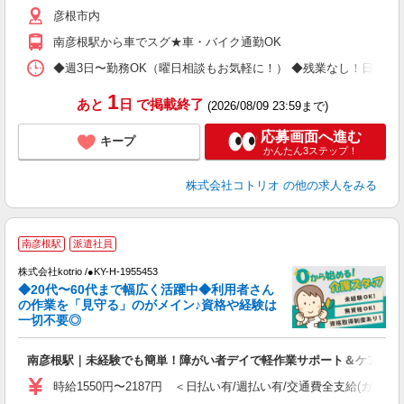
彦根市内
南彦根駅から車でスグ★車・バイク通勤OK
◆週3日〜勤務OK（曜日相談もお気軽に！） ◆残業なし！日勤のみの勤務もOK 
1
あと
日
で掲載終了
(2026/08/09 23:59まで)
応募画面へ進む
キープ
かんたん3ステップ！
株式会社コトリオ
の他の求人をみる
南彦根駅
派遣社員
株式会社kotrio /●KY-H-1955453
◆20代〜60代まで幅広く活躍中◆利用者さん
さ
の作業を「見守る」のがメイン♪資格や経験は
一切不要◎
女
ド
南彦根駅｜未経験でも簡単！障がい者デイで軽作業サポート＆ケア
活
ル
時給1550円〜2187円 ＜日払い有/週払い有/交通費全支給(ガソリ
自