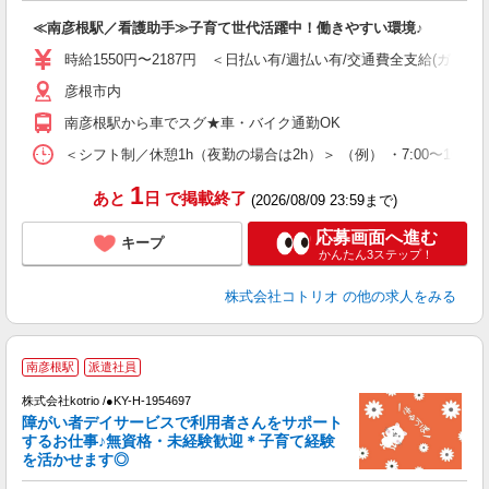
自
≪南彦根駅／看護助手≫子育て世代活躍中！働きやすい環境♪
役
時給1550円〜2187円 ＜日払い有/週払い有/交通費全支給(ガソリ
彦根市内
南彦根駅から車でスグ★車・バイク通勤OK
＜シフト制／休憩1h（夜勤の場合は2h）＞ （例） ・7:00〜16:00 ・
1
あと
日
で掲載終了
(2026/08/09 23:59まで)
応募画面へ進む
キープ
かんたん3ステップ！
株式会社コトリオ
の他の求人をみる
南彦根駅
派遣社員
お
株式会社kotrio /●KY-H-1954697
女
障がい者デイサービスで利用者さんをサポート
ド
するお仕事♪無資格・未経験歓迎＊子育て経験
活
を活かせます◎
ル