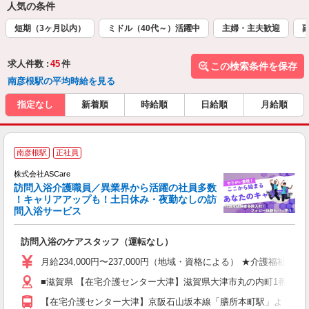
人気の条件
短期（3ヶ月以内）
ミドル（40代～）活躍中
主婦・主夫歓迎
求人件数 :
45
件
この検索条件を保存
南彦根駅の平均時給を見る
指定なし
新着順
時給順
日給順
月給順
ア
南彦根駅
正社員
リ
れ
株式会社ASCare
訪問入浴介護職員／異業界から活躍の社員多数
！キャリアアップも！土日休み・夜勤なしの訪
業
問入浴サービス
ま
訪問入浴のケアスタッフ（運転なし）
入
格
月給234,000円〜237,000円（地域・資格による） ★介護福祉
週
■滋賀県 【在宅介護センター大津】滋賀県大津市丸の内町1番23 
り
【在宅介護センター大津】京阪石山坂本線「膳所本町駅」より約6分