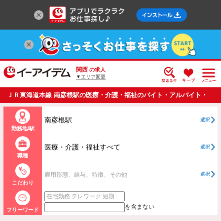
関西
の求人
▼エリア変更
ＪＲ東海道本線 南彦根駅の医療・介護・福祉のバイト・アルバイト・
パートの求人情報一覧
南彦根駅
選択
勤務地/駅
医療・介護・福祉すべて
選択
職種
雇用形態、給与、特徴、その他
選択
こだわり
を含まない
フリーワード