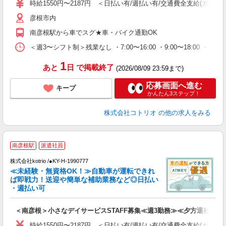
役
時給1550円〜2187円 ＜日払い有/週払い有/交通費全支給(ガソリ
彦根市内
南彦根駅から車でスグ★車・バイク通勤OK
＜週3〜シフト制＞残業なし ・7:00〜16:00 ・9:00〜18:00 ・
1
あと
日
で掲載終了
(2026/08/09 23:59まで)
応募画面へ進む
キープ
かんたん3ステップ！
株式会社コトリオ
の他の求人をみる
南彦根駅
派遣社員
す
株式会社kotrio /●KY-H-1990777
女
≪未経験・無資格OK！≫自動車が運転できれ
ド
ば即戦力！送迎や簡単な補助業務など◎日払い
活
・週払い可
ル
自
＜南彦根＞小さなデイサービスSTAFF募集≪週3勤務≫≪夕方退社≫
役
時給1550円〜2187円 ＜日払い有/週払い有/交通費全支給(ガソリ