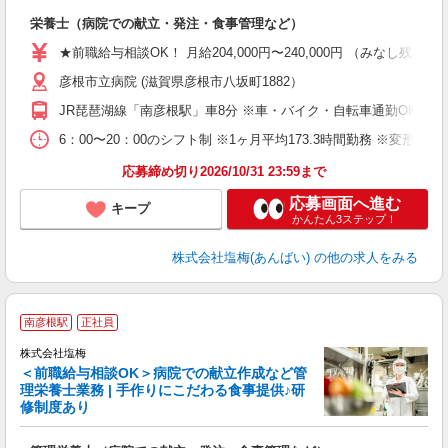
充
栄養士（病院での献立・発注・食事管理など）
入
主
★前職給与相談OK！ 月給204,000円〜240,000円 （みな
（
彦根市立病院 (滋賀県彦根市八坂町1882）
べ
JR琵琶湖線「南彦根駅」車8分 ※車・バイク・自転車通勤OK ※
6：00〜20：00のシフト制 ※1ヶ月平均173.3時間勤務 ※変形労
応募締め切り2026/10/31 23:59まで
応募画面へ進む
キープ
かんたん3ステップ！
株式会社塩梅(あんばい)
の他の求人をみる
南彦根駅
正社員
株式会社塩梅
＜前職給与相談OK＞病院での献立作成など管
理栄養士業務 | 手作りにこだわる食事提供♪研
き
修制度あり
年
充