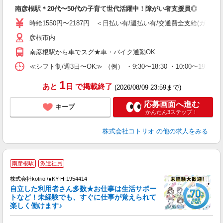
自
南彦根駅＊20代〜50代の子育て世代活躍中！障がい者支援員◎
役
時給1550円〜2187円 ＜日払い有/週払い有/交通費全支給(ガソリ
彦根市内
南彦根駅から車でスグ★車・バイク通勤OK
≪シフト制/週3日〜OK≫ （例） ・9:30〜18:30 ・10:00〜19:00
1
あと
日
で掲載終了
(2026/08/09 23:59まで)
応募画面へ進む
キープ
かんたん3ステップ！
株式会社コトリオ
の他の求人をみる
≪
南彦根駅
派遣社員
く
株式会社kotrio /●KY-H-1954414
自立した利用者さん多数★お仕事は生活サポー
女
トなど！未経験でも、すぐに仕事が覚えられて
ド
楽しく働けます♪
活
ル