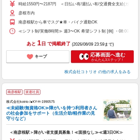
役
時給1550円〜2187円 ＜日払い有/週払い有/交通費全支給(ガソリ
彦根市内
南彦根駅から車でスグ★車・バイク通勤OK
≪シフト制/実働8時間≫ 週3〜OK 希望シフト制 [例] ・08:00 〜 17:0
1
あと
日
で掲載終了
(2026/08/09 23:59まで)
応募画面へ進む
キープ
かんたん3ステップ！
株式会社コトリオ
の他の求人をみる
南彦根駅
派遣社員
仕
株式会社kotrio /●KY-H-1990575
女
≪未経験/無資格OK≫障がいを持つ利用者さん
ド
の社会参加をサポート（生活介助/軽作業の見
活
守りなど）
ル
自
＜南彦根駅＞障がい者支援員募集！≪面接なし≫≪週3日OK≫
役