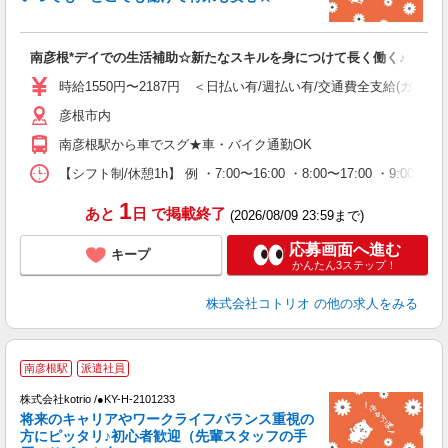
活
ル
自
南彦根*デイでの生活補助☆新たなスキルを身につけて長く働く♪
役
時給1550円〜2187円 ＜日払い有/週払い有/交通費全支給(ガソリ
彦根市内
南彦根駅から車でスグ★車・バイク通勤OK
【シフト制/休憩1h】 例 ・7:00〜16:00 ・8:00〜17:00 ・9:00〜
1
あと
日
で掲載終了
(2026/08/09 23:59まで)
応募画面へ進む
キープ
かんたん3ステップ！
株式会社コトリオ
の他の求人をみる
2
南彦根駅
派遣社員
株式会社kotrio /●KY-H-2101233
将来のキャリアやワークライフバランス重視の
女
方にピッタリ♪初心者歓迎（先輩スタッフの手