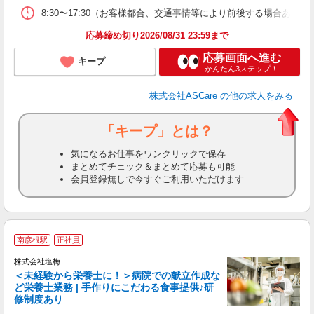
8:30〜17:30（お客様都合、交通事情等により前後する場合あり）
応募締め切り2026/08/31 23:59まで
応募画面へ進む
キープ
かんたん3ステップ！
株式会社ASCare
の他の求人をみる
「キープ」とは？
気になるお仕事をワンクリックで保存
まとめてチェック＆まとめて応募も可能
会員登録無しで今すぐご利用いただけます
南彦根駅
正社員
株式会社塩梅
＜未経験から栄養士に！＞病院での献立作成な
ど栄養士業務 | 手作りにこだわる食事提供♪研
き
修制度あり
年