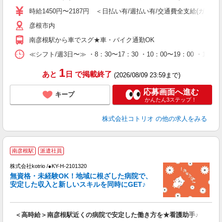
役
時給1450円〜2187円 ＜日払い有/週払い有/交通費全支給(ガソリ
彦根市内
南彦根駅から車でスグ★車・バイク通勤OK
≪シフト/週3日〜≫ ・8：30〜17：30 ・10：00〜19：00 ・16
1
あと
日
で掲載終了
(2026/08/09 23:59まで)
応募画面へ進む
キープ
かんたん3ステップ！
株式会社コトリオ
の他の求人をみる
2
南彦根駅
派遣社員
株式会社kotrio /●KY-H-2101320
女
無資格・未経験OK！地域に根ざした病院で、
ド
安定した収入と新しいスキルを同時にGET♪
活
ル
自
＜高時給＞南彦根駅近くの病院で安定した働き方を★看護助手♪