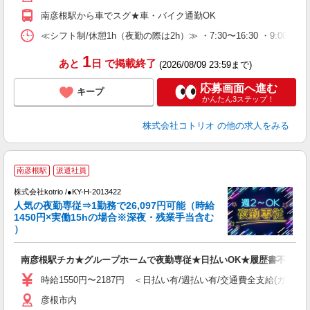
南彦根駅から車でスグ★車・バイク通勤OK
≪シフト制/休憩1h（夜勤の際は2h）≫ ・7:30〜16:30 ・9:00〜18
1
あと
日
で掲載終了
(2026/08/09 23:59まで)
応募画面へ進む
キープ
かんたん3ステップ！
株式会社コトリオ
の他の求人をみる
2
南彦根駅
派遣社員
株式会社kotrio /●KY-H-2013422
女
人気の夜勤専従⇒1勤務で26,097円可能（時給
ド
1450円×実働15hの場合※深夜・残業手当含む
活
）
ル
自
南彦根駅チカ★グループホームで夜勤専従★日払いOK★履歴書不要
役
時給1550円〜2187円 ＜日払い有/週払い有/交通費全支給(ガソリ
彦根市内