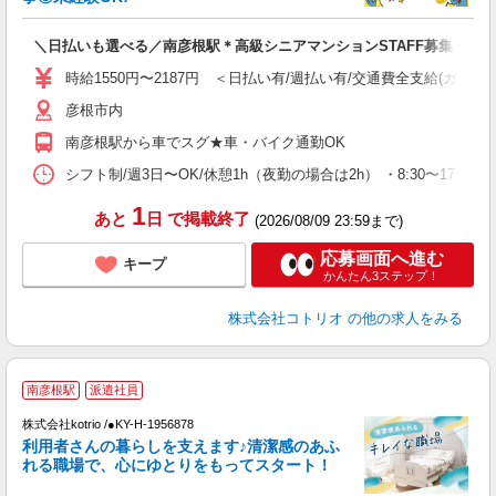
ル
自
＼日払いも選べる／南彦根駅＊高級シニアマンションSTAFF募集
役
時給1550円〜2187円 ＜日払い有/週払い有/交通費全支給(ガソリ
彦根市内
南彦根駅から車でスグ★車・バイク通勤OK
シフト制/週3日〜OK/休憩1h（夜勤の場合は2h） ・8:30〜17:30 ・
1
あと
日
で掲載終了
(2026/08/09 23:59まで)
応募画面へ進む
キープ
かんたん3ステップ！
株式会社コトリオ
の他の求人をみる
南彦根駅
派遣社員
株式会社kotrio /●KY-H-1956878
女
利用者さんの暮らしを支えます♪清潔感のあふ
ド
れる職場で、心にゆとりをもってスタート！
活