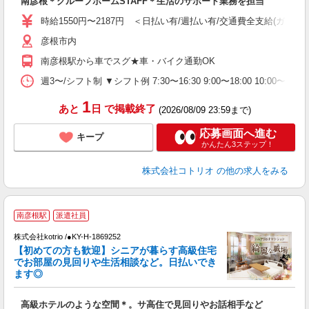
南彦根＊グループホームSTAFF＊生活のサポート業務を担当
役
時給1550円〜2187円 ＜日払い有/週払い有/交通費全支給(ガソリ
彦根市内
南彦根駅から車でスグ★車・バイク通勤OK
週3〜/シフト制 ▼シフト例 7:30〜16:30 9:00〜18:00 10:
1
あと
日
で掲載終了
(2026/08/09 23:59まで)
応募画面へ進む
キープ
かんたん3ステップ！
株式会社コトリオ
の他の求人をみる
南彦根駅
派遣社員
く
株式会社kotrio /●KY-H-1869252
女
【初めての方も歓迎】シニアが暮らす高級住宅
ド
でお部屋の見回りや生活相談など。日払いでき
活
ます◎
ル
自
高級ホテルのような空間＊。サ高住で見回りやお話相手など