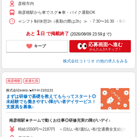
彦根市内
南彦根駅から車でスグ★車・バイク通勤OK
≪シフト制/休憩1h（夜勤の際は2h）≫ ・7:30〜16:30 ・9:00〜18
1
あと
日
で掲載終了
(2026/08/09 23:59まで)
応募画面へ進む
キープ
かんたん3ステップ！
株式会社コトリオ
の他の求人をみる
2
南彦根駅
派遣社員
株式会社kotrio /●KY-H-2101131
まずは研修で基礎を教えてもらってスタート◎
女
未経験でも働きやすい障がい者デイサービス！
ド
支援員を募集♪
活
ル
南彦根駅★チームで動くお仕事◎研修充実の障がいデイ♪
自
時給1550円〜2187円 ＜日払い有/週払い有/交通費全支給(ガソリ
役