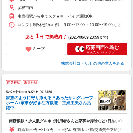
彦根市内
南彦根駅から車でスグ★車・バイク通勤OK
≪シフト制/休憩1h≫ 例 ・9:00〜17:00 ・10:00〜19:00 など 
1
あと
日
で掲載終了
(2026/08/09 23:59まで)
応募画面へ進む
キープ
かんたん3ステップ！
株式会社コトリオ
の他の求人をみる
2
南彦根駅
派遣社員
株式会社kotrio /●KY-H-2013156
女
家族のように寄り添える＊あったかいグループ
ド
ホーム♪家事が好きな方歓迎！主婦主夫さん活
活
躍中
ル
自
南彦根駅＊少人数グルホで利用者さんと家事や掃除など♪日払いOK
役
時給1550円〜2187円 ＜日払い有/週払い有/交通費全支給(ガソリ