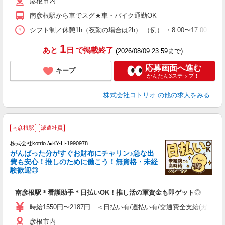
彦根市内
南彦根駅から車でスグ★車・バイク通勤OK
シフト制／休憩1h（夜勤の場合は2h） （例） ・8:00〜17:00 ・9:0
1
あと
日
で掲載終了
(2026/08/09 23:59まで)
応募画面へ進む
キープ
かんたん3ステップ！
株式会社コトリオ
の他の求人をみる
2
南彦根駅
派遣社員
株式会社kotrio /●KY-H-1990978
女
がんばった分がすぐお財布にチャリン♪急な出
ド
費も安心！推しのために働こう！無資格・未経
活
験歓迎◎
ル
自
南彦根駅＊看護助手＊日払いOK！推し活の軍資金も即ゲット◎
役
時給1550円〜2187円 ＜日払い有/週払い有/交通費全支給(ガソリ
彦根市内