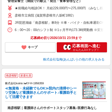
管理栄養士（病院での献立・発注・食事管理など）
入
主
★前職給与相談OK！ 月給229,000円〜275,000円 （みなし
（
彦根市立病院 (滋賀県彦根市八坂町1882）
べ
JR琵琶湖線「南彦根駅」車8分 ※車・バイク・自転車通勤OK ※
6：00〜20：00のシフト制 ※1ヶ月平均173.3時間勤務 ※変形労
応募締め切り2026/10/31 23:59まで
応募画面へ進む
キープ
かんたん3ステップ！
株式会社塩梅(あんばい)
の他の求人をみる
南彦根駅
派遣社員
株式会社kotrio /●KY-H-1956359
女
≪無資格・未経験でもOK≫院内の清掃やシー
ド
ツ交換など看護師さんのサポート♪看護助手と
活
して活躍できます
ル
自
南彦根駅｜看護師さんのサポートスタッフ募集♪医療行為なし