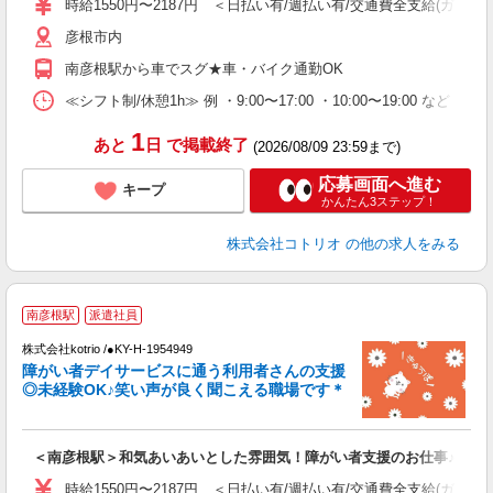
時給1550円〜2187円 ＜日払い有/週払い有/交通費全支給(ガソリ
彦根市内
南彦根駅から車でスグ★車・バイク通勤OK
≪シフト制/休憩1h≫ 例 ・9:00〜17:00 ・10:00〜19:00 など 
1
あと
日
で掲載終了
(2026/08/09 23:59まで)
応募画面へ進む
キープ
かんたん3ステップ！
株式会社コトリオ
の他の求人をみる
南彦根駅
派遣社員
ト
株式会社kotrio /●KY-H-1954949
女
障がい者デイサービスに通う利用者さんの支援
ド
◎未経験OK♪笑い声が良く聞こえる職場です＊
活
ル
自
＜南彦根駅＞和気あいあいとした雰囲気！障がい者支援のお仕事♪
役
時給1550円〜2187円 ＜日払い有/週払い有/交通費全支給(ガソリ