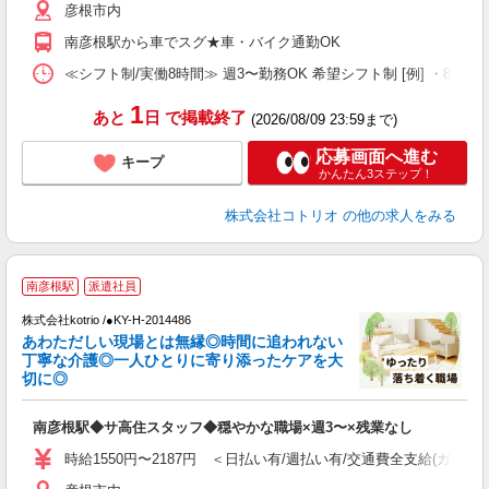
彦根市内
役
南彦根駅から車でスグ★車・バイク通勤OK
≪シフト制/実働8時間≫ 週3〜勤務OK 希望シフト制 [例] ・8:00〜17:0
1
あと
日
で掲載終了
(2026/08/09 23:59まで)
応募画面へ進む
キープ
かんたん3ステップ！
株式会社コトリオ
の他の求人をみる
2
南彦根駅
派遣社員
株式会社kotrio /●KY-H-2014486
女
あわただしい現場とは無縁◎時間に追われない
ド
丁寧な介護◎一人ひとりに寄り添ったケアを大
活
切に◎
ル
自
南彦根駅◆サ高住スタッフ◆穏やかな職場×週3〜×残業なし
役
時給1550円〜2187円 ＜日払い有/週払い有/交通費全支給(ガソリ