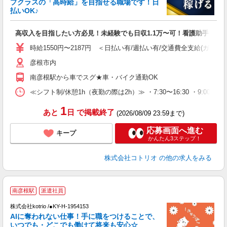
プクラスの「高時給」を目指せる職場です！日
活
払いOK♪
ル
自
高収入を目指したい方必見！未経験でも日収1.1万〜可！看護助手
役
時給1550円〜2187円 ＜日払い有/週払い有/交通費全支給(ガソリ
彦根市内
南彦根駅から車でスグ★車・バイク通勤OK
≪シフト制/休憩1h（夜勤の際は2h）≫ ・7:30〜16:30 ・9:00〜18
1
あと
日
で掲載終了
(2026/08/09 23:59まで)
応募画面へ進む
キープ
かんたん3ステップ！
株式会社コトリオ
の他の求人をみる
南彦根駅
派遣社員
株式会社kotrio /●KY-H-1954153
女
AIに奪われない仕事！手に職をつけることで、
ド
いつでも・どこでも働けて将来も安心☆