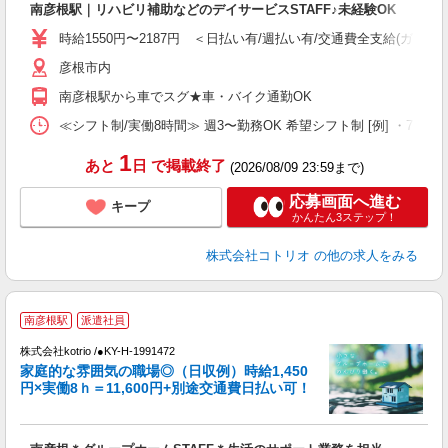
南彦根駅｜リハビリ補助などのデイサービスSTAFF♪未経験OK
自
時給1550円〜2187円 ＜日払い有/週払い有/交通費全支給(ガソリ
役
彦根市内
南彦根駅から車でスグ★車・バイク通勤OK
≪シフト制/実働8時間≫ 週3〜勤務OK 希望シフト制 [例] ・7:30〜16:3
1
あと
日
で掲載終了
(2026/08/09 23:59まで)
応募画面へ進む
キープ
かんたん3ステップ！
株式会社コトリオ
の他の求人をみる
南彦根駅
派遣社員
代
株式会社kotrio /●KY-H-1991472
女
家庭的な雰囲気の職場◎（日収例）時給1,450
ド
円×実働8ｈ＝11,600円+別途交通費日払い可！
活
ル
自