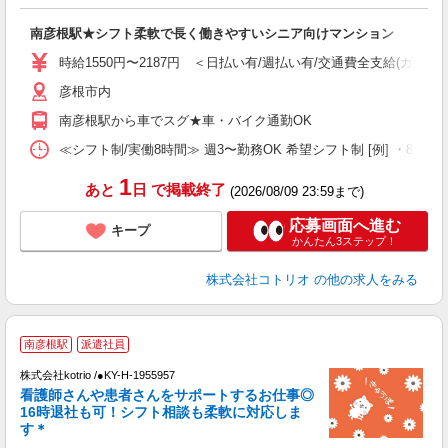
ル
自
南彦根駅★シフト柔軟で長く働きやすいシニア向けマンション
役
時給1550円〜2187円 ＜日払い有/週払い有/交通費全支給(ガソリ
彦根市内
南彦根駅から車でスグ★車・バイク通勤OK
≪シフト制/実働8時間≫ 週3〜勤務OK 希望シフト制 [例] ・8:00〜17:
1
あと
日
で掲載終了
(2026/08/09 23:59まで)
応募画面へ進む
キープ
かんたん3ステップ！
株式会社コトリオ
の他の求人をみる
南彦根駅
派遣社員
株式会社kotrio /●KY-H-1955957
女
看護師さんや患者さんをサポートするお仕事◎
ド
16時退社も可！シフト相談も柔軟に対応しま
活
す＊
ル