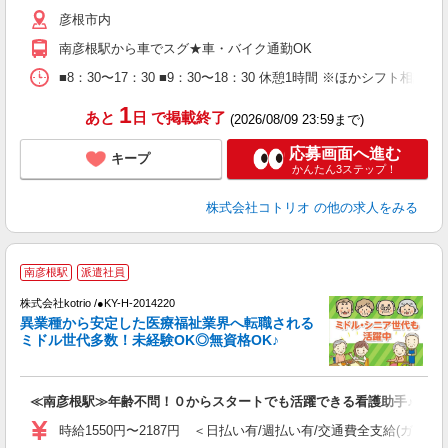
彦根市内
南彦根駅から車でスグ★車・バイク通勤OK
■8：30〜17：30 ■9：30〜18：30 休憩1時間 ※ほかシフト相談
1
あと
日
で掲載終了
(2026/08/09 23:59まで)
応募画面へ進む
キープ
かんたん3ステップ！
株式会社コトリオ
の他の求人をみる
南彦根駅
派遣社員
募
株式会社kotrio /●KY-H-2014220
女
異業種から安定した医療福祉業界へ転職される
ド
ミドル世代多数！未経験OK◎無資格OK♪
活
ル
自
≪南彦根駅≫年齢不問！０からスタートでも活躍できる看護助手♪
役
時給1550円〜2187円 ＜日払い有/週払い有/交通費全支給(ガソリ