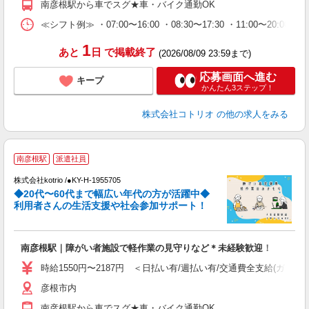
南彦根駅から車でスグ★車・バイク通勤OK
≪シフト例≫ ・07:00〜16:00 ・08:30〜17:30 ・11:00〜20:00
1
あと
日
で掲載終了
(2026/08/09 23:59まで)
応募画面へ進む
キープ
かんたん3ステップ！
株式会社コトリオ
の他の求人をみる
南彦根駅
派遣社員
株式会社kotrio /●KY-H-1955705
女
◆20代〜60代まで幅広い年代の方が活躍中◆
ド
利用者さんの生活支援や社会参加サポート！
活
ル
自
南彦根駅｜障がい者施設で軽作業の見守りなど＊未経験歓迎！
役
時給1550円〜2187円 ＜日払い有/週払い有/交通費全支給(ガソリ
彦根市内
南彦根駅から車でスグ★車・バイク通勤OK