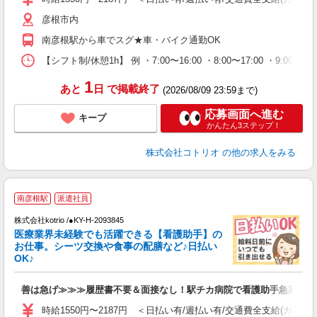
彦根市内
南彦根駅から車でスグ★車・バイク通勤OK
【シフト制/休憩1h】 例 ・7:00〜16:00 ・8:00〜17:00 ・9:00〜
1
あと
日
で掲載終了
(2026/08/09 23:59まで)
応募画面へ進む
キープ
かんたん3ステップ！
株式会社コトリオ
の他の求人をみる
南彦根駅
派遣社員
株式会社kotrio /●KY-H-2093845
女
医療業界未経験でも活躍できる【看護助手】の
ド
お仕事。シーツ交換や食事の配膳など♪日払い
活
OK♪
ル
自
善は急げ≫≫≫履歴書不要＆面接なし！駅チカ病院で看護助手急募
役
時給1550円〜2187円 ＜日払い有/週払い有/交通費全支給(ガソリ