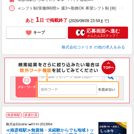
≪シフト制/実働8時間≫ 週3〜勤務OK 希望シフト制 [例] ・8:00〜17:0
1
あと
日
で掲載終了
(2026/08/09 23:59まで)
応募画面へ進む
キープ
かんたん3ステップ！
株式会社コトリオ
の他の求人をみる
2
南彦根駅
派遣社員
株式会社kotrio /●KY-H-2013954
女
≪南彦根駅≫無資格・未経験からでも地域トッ
ド