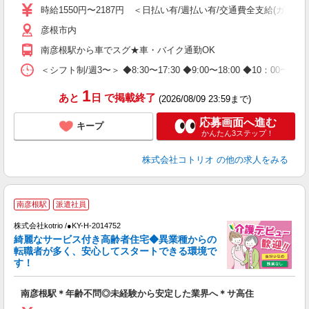
役
時給1550円〜2187円 ＜日払い有/週払い有/交通費全支給(ガソリ
彦根市内
南彦根駅から車でスグ★車・バイク通勤OK
＜シフト制/週3〜＞ ◆8:30〜17:30 ◆9:00〜18:00 ◆10：00〜1
1
あと
日
で掲載終了
(2026/08/09 23:59まで)
応募画面へ進む
キープ
かんたん3ステップ！
株式会社コトリオ
の他の求人をみる
南彦根駅
派遣社員
株式会社kotrio /●KY-H-2014752
女
綺麗なサービス付き高齢者住宅◆異業種からの
ド
転職者が多く、安心してスタートできる環境で
活
す！
ル
自
南彦根駅＊年齢不問◎未経験から安定した業界へ＊サ高住