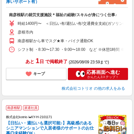
ド
厚いサポート有）
活
ル
南彦根駅の就労支援施設＊福祉の経験/スキルが身につく仕事♪
自
時給1400円〜 ＜日払い有/週払い有/交通費全支給(ガソリン代含む
役
彦根市内
南彦根駅から車でスグ★車・バイク通勤OK
シフト制 ・8:30〜17:30 ・9:00〜18:00 など ※休憩1時間 ※
1
あと
日
で掲載終了
(2026/08/09 23:59まで)
応募画面へ進む
キープ
かんたん3ステップ！
株式会社コトリオ
の他の求人をみる
南彦根駅
派遣社員
中
株式会社kotrio /●KY-H-2101171
女
【日払い・週払いも選択可能♪】高級感のある
ド
シニアマンションで入居者様のサポートのお仕
活
事◎未経験OK♪