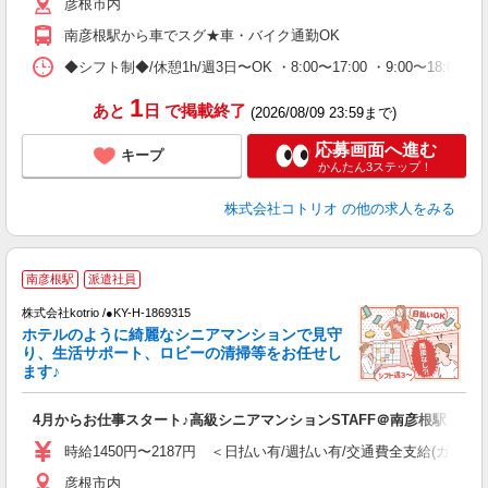
彦根市内
南彦根駅から車でスグ★車・バイク通勤OK
◆シフト制◆/休憩1h/週3日〜OK ・8:00〜17:00 ・9:00〜18:
1
あと
日
で掲載終了
(2026/08/09 23:59まで)
応募画面へ進む
キープ
かんたん3ステップ！
株式会社コトリオ
の他の求人をみる
履
南彦根駅
派遣社員
株式会社kotrio /●KY-H-1869315
女
ホテルのように綺麗なシニアマンションで見守
ド
り、生活サポート、ロビーの清掃等をお任せし
活
ます♪
ル
自
4月からお仕事スタート♪高級シニアマンションSTAFF＠南彦根駅
役
時給1450円〜2187円 ＜日払い有/週払い有/交通費全支給(ガソリ
彦根市内