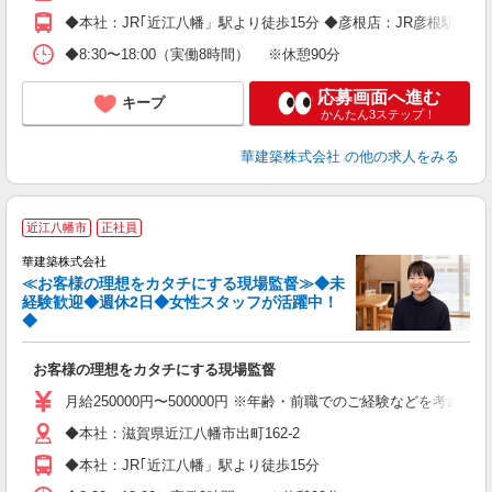
◆本社：JR｢近江八幡」駅より徒歩15分 ◆彦根店：JR彦根駅よ
◆8:30〜18:00（実働8時間） ※休憩90分
応募画面へ進む
キープ
かんたん3ステップ！
華建築株式会社
の他の求人をみる
近江八幡市
正社員
華建築株式会社
≪お客様の理想をカタチにする現場監督≫◆未
経験歓迎◆週休2日◆女性スタッフが活躍中！
◆
一
を
お客様の理想をカタチにする現場監督
月給250000円〜500000円 ※年齢・前職でのご経験などを考慮・
◆本社：滋賀県近江八幡市出町162-2
◆本社：JR｢近江八幡」駅より徒歩15分