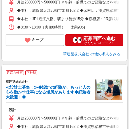
月給250000円〜500000円 ※年齢・前職でのご経験などを考慮・
◆本社：滋賀県近江八幡市出町162-2 ◆彦根店：滋賀県彦根市平田町2
◆本社：JR｢近江八幡」駅より徒歩15分 ◆彦根店：JR彦根駅よ
◆8:30〜18:00（実働8時間） 休憩90分
応募画面へ進む
キープ
かんたん3ステップ！
華建築株式会社
の他の求人をみる
近江八幡市
正社員
華建築株式会社
≪設計士募集！≫◆設計の経験が、もっと人の
心を動かす仕事になる場所があります◆経験者
大歓迎！◆
に
設計
月給250000円〜500000円 ※年齢・前職でのご経験などを考慮・
◆本社：滋賀県近江八幡市出町162-2 ◆滋賀県彦根市平田町289-6