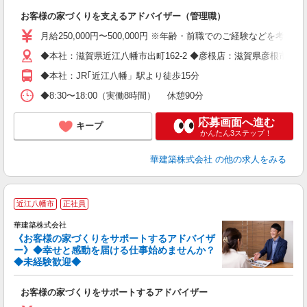
一
お客様の家づくりを支えるアドバイザー（管理職）
月給250,000円〜500,000円 ※年齢・前職でのご経験などを考
◆本社：滋賀県近江八幡市出町162-2 ◆彦根店：滋賀県彦根市平田町2
◆本社：JR｢近江八幡」駅より徒歩15分
◆8:30〜18:00（実働8時間） 休憩90分
応募画面へ進む
キープ
かんたん3ステップ！
華建築株式会社
の他の求人をみる
近江八幡市
正社員
華建築株式会社
《お客様の家づくりをサポートするアドバイザ
ー》◆幸せと感動を届ける仕事始めませんか？
◆未経験歓迎◆
は
お客様の家づくりをサポートするアドバイザー