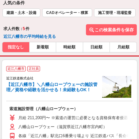
人気の条件
建築・土木・設備
CADオペレーター・積算
施工管理・現場監督
求人件数 :
5
件
この検索条件を保存
近江八幡市の平均時給を見る
指定なし
新着順
時給順
日給順
月給順
近江八幡市
正社員
近江鉄道株式会社
【近江八幡市】＼八幡山ロープウェーの施設管
理／資格や経験を活かせる！未経験もOK！
や
索道施設管理（八幡山ロープウェー）
未
月給 211,200円〜 ※索道の運営に必要となる資格保有者優遇 年収例
八幡山ロープウェー（滋賀県近江八幡市宮内町）
各線「近江八幡」駅北口6番乗り場より 近江鉄道バス「長命寺行き