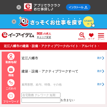
関西
の求人
▼エリア変更
近江八幡市の建築・設備・アクティブワークのバイト・アルバイト・
パートの求人情報一覧
近江八幡市
選択
勤務地/駅
建築・設備・アクティブワークすべて
選択
職種
雇用形態、給与、特徴、その他
選択
こだわり
を含まない
フリーワード