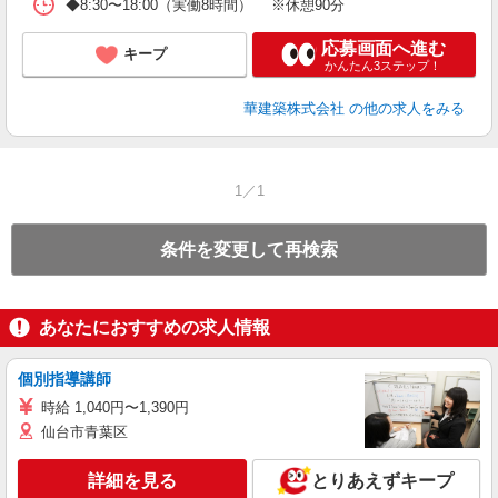
◆8:30〜18:00（実働8時間） ※休憩90分
応募画面へ進む
キープ
かんたん3ステップ！
華建築株式会社
の他の求人をみる
1／1
条件を変更して再検索
あなたにおすすめの求人情報
個別指導講師
時給 1,040円〜1,390円
仙台市青葉区
詳細を見る
とりあえずキープ