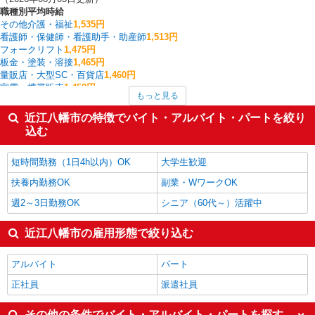
職種別平均時給
その他介護・福祉
1,535円
看護師・保健師・看護助手・助産師
1,513円
フォークリフト
1,475円
板金・塗装・溶接
1,465円
量販店・大型SC・百貨店
1,460円
家電・携帯販売
1,458円
もっと見る
介護職・ヘルパー
1,457円
一般・営業事務
1,440円
近江八幡市の特徴でバイト・アルバイト・パートを絞り
製造・組立・加工
1,419円
込む
その他軽作業・製造・物流
1,398円
近江八幡市の他の職種の平均時給を見る
短時間勤務（1日4h以内）OK
大学生歓迎
扶養内勤務OK
副業・WワークOK
週2～3日勤務OK
シニア（60代～）活躍中
近江八幡市の雇用形態で絞り込む
アルバイト
パート
正社員
派遣社員
その他の条件でバイト・アルバイト・パートを探す