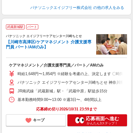
パナソニックエイジフリー株式会社
の他の求人をみる
武蔵新城駅
パート
パナソニック エイジフリーケアセンター川崎ちとせ
【川崎市高津区/ケアマネジメント 介護支援専
門員 パート/AMのみ】
り
ケアマネジメント／介護支援専門員／パート／AMのみ
未
実
時給1,648円〜1,854円 ※経験を考慮の上、決定します 〇時間
パナソニック エイジフリーケアセンター川崎ちとせ 神奈川県川崎市
JR南武線「武蔵新城」駅・「武蔵中原」駅徒歩15分
基本勤務時間9:00〜13:00 ※週3日〜、4時間以上
応募締め切り2026/10/31 23:59まで
応募画面へ進む
キープ
かんたん3ステップ！