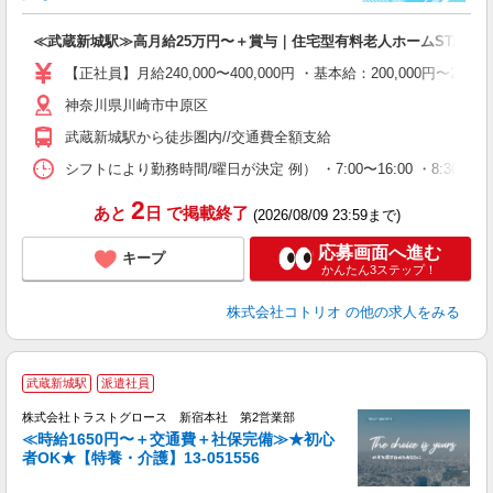
ル
自
≪武蔵新城駅≫高月給25万円〜＋賞与｜住宅型有料老人ホームSTAFF
役
【正社員】月給240,000〜400,000円 ・基本給：200,000
神奈川県川崎市中原区
武蔵新城駅から徒歩圏内//交通費全額支給
シフトにより勤務時間/曜日が決定 例） ・7:00〜16:00 ・8:30〜17:
2
あと
日
で掲載終了
(2026/08/09 23:59まで)
応募画面へ進む
キープ
かんたん3ステップ！
株式会社コトリオ
の他の求人をみる
武蔵新城駅
派遣社員
株式会社トラストグロース 新宿本社 第2営業部
≪時給1650円〜＋交通費＋社保完備≫★初心
者OK★【特養・介護】13-051556
気