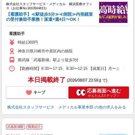
を
株式会社スタッフサービス・メディカル 横浜医療オフィ
み
ス（お仕事No.W10504813）
【看護助手】≪駅徒歩3分≫≪病院≫内視鏡室
の受付兼助手業務！派遣×週4日〜OK！
は
看護助手
時給1300円
神奈川県川崎市中原区内の病院
南武線「武蔵新城」駅より徒歩3分
【勤務時間】8:30〜17:15、8:30〜12:15 【就業日】月〜土 【勤
本日掲載終了
(2026/08/07 23:59まで)
応募画面へ進む
キープ
かんたん3ステップ！
株式会社スタッフサービス メディカル事業本部
の他の求人をみる
武蔵新城駅
職業紹介