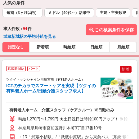
人気の条件
短期（3ヶ月以内）
ミドル（40代～）活躍中
主婦・主夫歓迎
求人件数 :
94
件
この検索条件を保存
武蔵新城駅の平均時給を見る
指定なし
新着順
時給順
日給順
月給順
武蔵新城駅
パート
新着
ツクイ・サンシャイン川崎宮前（有料老人ホーム）
ICTのチカラでスマートケアを実現【ツクイの
有料老人ホーム/日勤介護スタッフ求人】
各
有料老人ホーム 介護スタッフ（ケアクルー）※日勤のみ
入
り
時給1,270円〜1,799円 ★土日祝日は時給100円アップ！ ※給
リ
ー
神奈川県川崎市宮前区野川本町3丁目17番10号
O
・JR「武蔵小杉駅」/「武蔵中原駅」から東急バス（系統:鷺02、