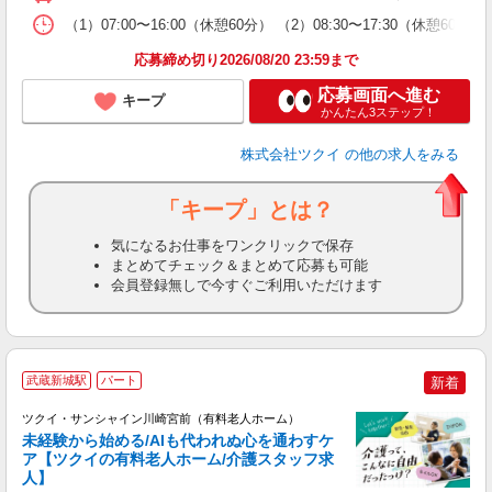
な
（1）07:00〜16:00（休憩60分） （2）08:30〜17:30（休憩
髪
応募締め切り2026/08/20 23:59まで
応募画面へ進む
キープ
かんたん3ステップ！
株式会社ツクイ
の他の求人をみる
「キープ」とは？
気になるお仕事をワンクリックで保存
まとめてチェック＆まとめて応募も可能
会員登録無しで今すぐご利用いただけます
武蔵新城駅
パート
新着
ツクイ・サンシャイン川崎宮前（有料老人ホーム）
未経験から始める/AIも代われぬ心を通わすケ
ア【ツクイの有料老人ホーム/介護スタッフ求
人】