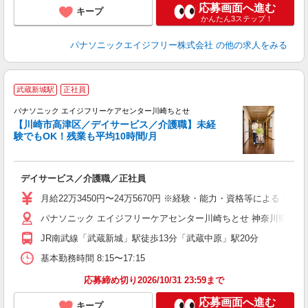
応募画面へ進む
キープ
かんたん3ステップ！
パナソニックエイジフリー株式会社
の他の求人をみる
武蔵新城駅
正社員
パナソニック エイジフリーケアセンター川崎ちとせ
【川崎市高津区／デイサービス／介護職】未経
験でもOK！残業も平均10時間/月
よ
ら
デイサービス／介護職／正社員
未
費
月給22万3450円〜24万5670円 ※経験・能力・資格等による 初任
パナソニック エイジフリーケアセンター川崎ちとせ 神奈川県川崎市
JR南武線「武蔵新城」駅徒歩13分「武蔵中原」駅20分
基本勤務時間 8:15〜17:15
応募締め切り2026/10/31 23:59まで
応募画面へ進む
キープ