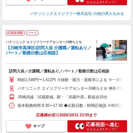
かんたん3ステップ！
パナソニックエイジフリー株式会社
の他の求人をみる
武蔵新城駅
パート
パナソニック エイジフリーケアセンター川崎ちとせ
【川崎市高津区/訪問入浴 介護職／運転あり／
パート／勤務日数は応相談】
す
訪問入浴／介護職／運転あり／パート／勤務日数は応相談
未
実
時給1,549円〜1,612円 ※経験・能力・資格等による ※一律
パナソニック エイジフリーケアセンター川崎ちとせ 神奈川県川崎市
JR南武線「武蔵新城」駅・「武蔵中原」駅徒歩15分
基本勤務時間 8:30〜17:30 ◆出勤日数・時間応相談 ※時間は状
応募締め切り2026/10/31 23:59まで
応募画面へ進む
キープ
かんたん3ステップ！