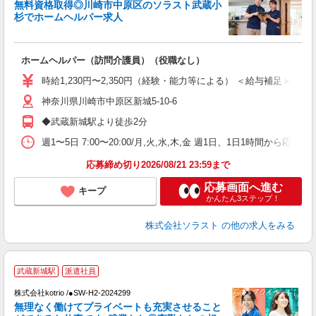
無料資格取得◎川崎市中原区のソラスト武蔵小
杉でホームヘルパー求人
サ
ホームヘルパー（訪問介護員）（役職なし）
未
O
時給1,230円〜2,350円（経験・能力等による） ＜給与補足＞資格取得期
神奈川県川崎市中原区新城5-10-6
◆武蔵新城駅より徒歩2分
週1〜5日 7:00〜20:00/月,火,水,木,金 週1日、1日1時間から応相談
応募締め切り2026/08/21 23:59まで
応募画面へ進む
キープ
かんたん3ステップ！
株式会社ソラスト
の他の求人をみる
武蔵新城駅
派遣社員
日
株式会社kotrio /●SW-H2-2024299
女
無理なく働けてプライベートも充実させること
ド