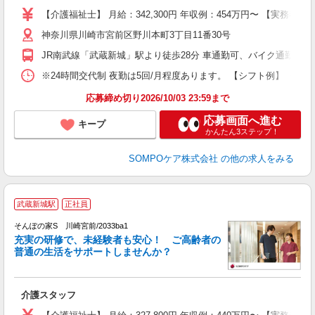
上
【介護福祉士】 月給：342,300円 年収例：454万円〜 【実
通
神奈川県川崎市宮前区野川本町3丁目11番30号
JR南武線「武蔵新城」駅より徒歩28分 車通勤可、バイク通勤可
※24時間交代制 夜勤は5回/月程度あります。 【シフト例】 ・7:00〜1
応募締め切り2026/10/03 23:59まで
応募画面へ進む
キープ
かんたん3ステップ！
SOMPOケア株式会社
の他の求人をみる
【
武蔵新城駅
正社員
そんぽの家S 川崎宮前/2033ba1
充実の研修で、未経験者も安心！ ご高齢者の
普通の生活をサポートしませんか？
こ
介護スタッフ
未
上