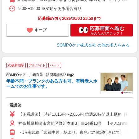
9:00〜18:00 ※変動がある場合有り
応募締め切り2026/10/03 23:59まで
応募画面へ進む
キープ
かんたん3ステップ！
SOMPOケア株式会社
の他の求人をみる
【
武蔵新城駅
アルバイト
パート
SOMPOケア 川崎宮前 訪問看護/5181hg2
年齢不問・ブランクのある方も可。有料老人ホ
ームでのお仕事です。
あ
看護師
未
入
【正看護師】 時給1,815円〜2,055円 ◎週20時間以上勤務（社保
イ
神奈川県川崎市宮前区野川本町3丁目24番13号 【そんぽの家S 
勤
与
・JR南武線「武蔵中原」駅より、東急バス鷺沼行きにて、「野川」