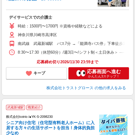
気
デイサービスでの介護士
時給：1500円〜1700円 ※資格や経験などによる
神奈川県川崎市高津区
南武線 武蔵新城駅 バス7分 →「能満寺バス停」下車徒歩1分 
8:30〜17:30（休憩60分）/週3日〜/シフト制＜土日休み＞ ------------
応募締め切り2026/11/30 23:59まで
応募画面へ進む
キープ
かんたん3ステップ！
株式会社トラストグロース
の他の求人をみる
武蔵新城駅
職業紹介
要
株式会社kotrio /●YK-S-2098230
女
シニア向け住宅（住宅型有料老人ホーム）に入
ド
居する方々の生活サポートを担当！身体的負担
活
少なめ