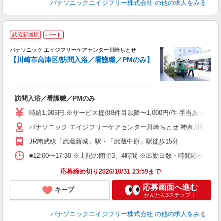
パナソニックエイジフリー株式会社
の他の求人をみる
1
武蔵新城駅
パート
1
パナソニック エイジフリーケアセンター川崎ちとせ
【川崎市高津区/訪問入浴／看護職／PMのみ】
能
訪問入浴／看護職／PMのみ
未
実
時給1,905円 ※サービス提供8件目以降〜1,000円/件 手当あり
パナソニック エイジフリーケアセンター川崎ちとせ 神奈川県川崎市
JR南武線「武蔵新城」駅・「武蔵中原」駅徒歩15分
■12:00〜17:30 ※上記の間で3、4時間 ※出勤日数・時間応相談
応募締め切り2026/10/31 23:59まで
応募画面へ進む
キープ
かんたん3ステップ！
パナソニックエイジフリー株式会社
の他の求人をみる