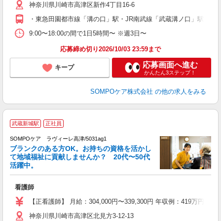
神奈川県川崎市高津区新作4丁目16-6
業
給
・東急田園都市線「溝の口」駅・JR南武線「武蔵溝ノ口」駅北口バ
9:00〜18:00の間で1日5時間〜 ※週3日〜
応募締め切り2026/10/03 23:59まで
応募画面へ進む
キープ
かんたん3ステップ！
SOMPOケア株式会社
の他の求人をみる
武蔵新城駅
正社員
SOMPOケア ラヴィーレ高津/5031ag1
ブランクのある方OK。お持ちの資格を活かし
て地域福祉に貢献しませんか？ 20代〜50代
活躍中。
安
看護師
未
分
【正看護師】 月給：304,000円〜339,300円 年収例：419
K
神奈川県川崎市高津区北見方3-12-13