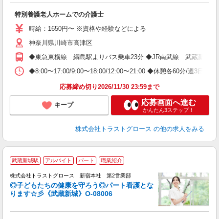
特別養護老人ホームでの介護士
時給：1650円〜 ※資格や経験などによる
神奈川県川崎市高津区
◆東急東横線 綱島駅よりバス乗車23分 ◆JR南武線 武蔵新城駅
◆8:00〜17:00/9:00〜18:00/12:00〜21:00 ◆休憩各60分/週
応募締め切り2026/11/30 23:59まで
応募画面へ進む
キープ
かんたん3ステップ！
株式会社トラストグロース
の他の求人をみる
武蔵新城駅
アルバイト
パート
職業紹介
株式会社トラストグロース 新宿本社 第2営業部
◎子どもたちの健康を守ろう◎パート看護とな
ります☆彡《武蔵新城》O-08006
気