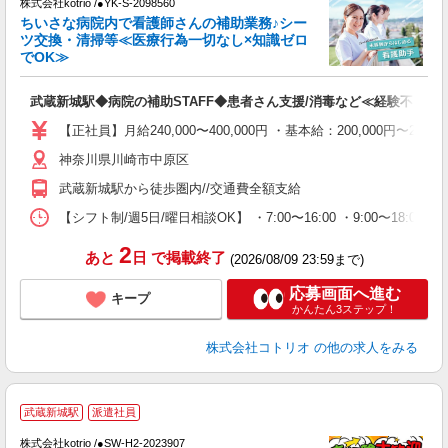
株式会社kotrio /●YK-S-2098560
女
ちいさな病院内で看護師さんの補助業務♪シー
ド
ツ交換・清掃等≪医療行為一切なし×知識ゼロ
活
でOK≫
ル
自
武蔵新城駅◆病院の補助STAFF◆患者さん支援/消毒など≪経験不問≫
役
【正社員】月給240,000〜400,000円 ・基本給：200,000
神奈川県川崎市中原区
武蔵新城駅から徒歩圏内//交通費全額支給
【シフト制/週5日/曜日相談OK】 ・7:00〜16:00 ・9:00〜18:00 
2
あと
日
で掲載終了
(2026/08/09 23:59まで)
応募画面へ進む
キープ
かんたん3ステップ！
株式会社コトリオ
の他の求人をみる
2
武蔵新城駅
派遣社員
株式会社kotrio /●SW-H2-2023907