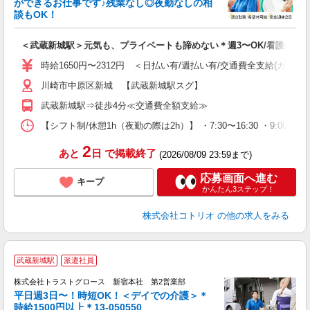
ができるお仕事です♪残業なし◎夜勤なしの相
活
談もOK！
ル
自
＜武蔵新城駅＞元気も、プライベートも諦めない＊週3〜OK/看護助手
役
時給1650円〜2312円 ＜日払い有/週払い有/交通費全支給(ガソリ
川崎市中原区新城 【武蔵新城駅スグ】
武蔵新城駅⇒徒歩4分≪交通費全額支給≫
【シフト制/休憩1h（夜勤の際は2h）】 ・7:30〜16:30 ・9:00〜1
2
あと
日
で掲載終了
(2026/08/09 23:59まで)
応募画面へ進む
キープ
かんたん3ステップ！
株式会社コトリオ
の他の求人をみる
武蔵新城駅
派遣社員
株式会社トラストグロース 新宿本社 第2営業部
平日週3日〜！時短OK！＜デイでの介護＞＊
時給1500円以上＊13-050550