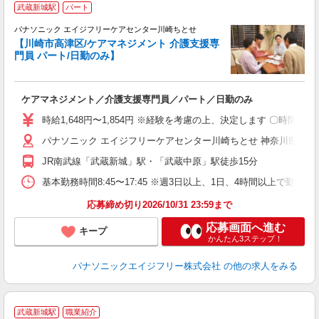
武蔵新城駅
パート
パナソニック エイジフリーケアセンター川崎ちとせ
【川崎市高津区/ケアマネジメント 介護支援専
門員 パート/日勤のみ】
り
ケアマネジメント／介護支援専門員／パート／日勤のみ
未
実
時給1,648円〜1,854円 ※経験を考慮の上、決定します 〇時間
パナソニック エイジフリーケアセンター川崎ちとせ 神奈川県川崎市
JR南武線「武蔵新城」駅・「武蔵中原」駅徒歩15分
基本勤務時間8:45〜17:45 ※週3日以上、1日、4時間以上で勤務
応募締め切り2026/10/31 23:59まで
応募画面へ進む
キープ
かんたん3ステップ！
パナソニックエイジフリー株式会社
の他の求人をみる
武蔵新城駅
職業紹介