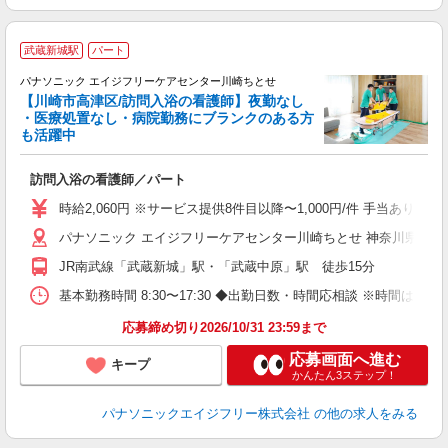
武蔵新城駅
パート
パナソニック エイジフリーケアセンター川崎ちとせ
【川崎市高津区/訪問入浴の看護師】夜勤なし
・医療処置なし・病院勤務にブランクのある方
も活躍中
理
訪問入浴の看護師／パート
未
実
時給2,060円 ※サービス提供8件目以降〜1,000円/件 手当あ
パナソニック エイジフリーケアセンター川崎ちとせ 神奈川県川崎市
JR南武線「武蔵新城」駅・「武蔵中原」駅 徒歩15分
基本勤務時間 8:30〜17:30 ◆出勤日数・時間応相談 ※時間は状
応募締め切り2026/10/31 23:59まで
応募画面へ進む
キープ
かんたん3ステップ！
パナソニックエイジフリー株式会社
の他の求人をみる