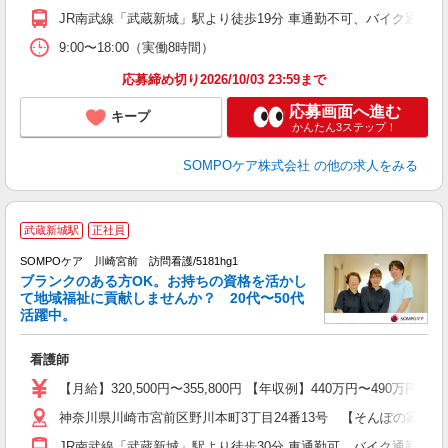
JR南武線「武蔵新城」駅より徒歩19分 車通勤不可、バイク通勤可
9:00〜18:00（実働8時間）
応募締め切り2026/10/03 23:59まで
応募画面へ進む
キープ
かんたん3ステップ！
SOMPOケア株式会社
の他の求人をみる
武蔵新城駅
正社員
SOMPOケア 川崎宮前 訪問看護/5181hg1
ブランクのある方OK。お持ちの資格を活かし
て地域福祉に貢献しませんか？ 20代〜50代
活躍中。
て
看護師
経
業
【月給】320,500円〜355,800円 【年収例】440万円〜
会
神奈川県川崎市宮前区野川本町3丁目24番13号 【そんぽの家S 
JR南武線「武蔵新城」駅より徒歩30分 車通勤可 バイク通勤不可