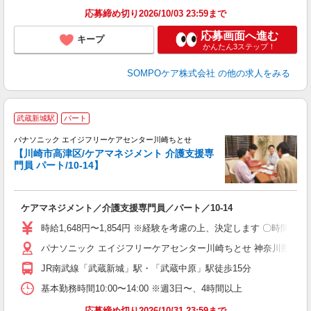
応募締め切り2026/10/03 23:59まで
応募画面へ進む
キープ
かんたん3ステップ！
SOMPOケア株式会社
の他の求人をみる
武蔵新城駅
パート
パナソニック エイジフリーケアセンター川崎ちとせ
【川崎市高津区/ケアマネジメント 介護支援専
門員 パート/10-14】
り
ケアマネジメント／介護支援専門員／パート／10-14
未
実
時給1,648円〜1,854円 ※経験を考慮の上、決定します 〇時間
パナソニック エイジフリーケアセンター川崎ちとせ 神奈川県川崎市
JR南武線「武蔵新城」駅・「武蔵中原」駅徒歩15分
基本勤務時間10:00〜14:00 ※週3日〜、4時間以上
応募締め切り2026/10/31 23:59まで