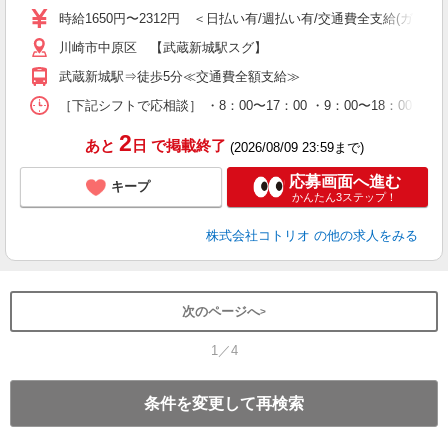
役
時給1650円〜2312円 ＜日払い有/週払い有/交通費全支給(ガソリ
川崎市中原区 【武蔵新城駅スグ】
武蔵新城駅⇒徒歩5分≪交通費全額支給≫
［下記シフトで応相談］ ・8：00〜17：00 ・9：00〜18：00 ・1
2
あと
日
で掲載終了
(2026/08/09 23:59まで)
応募画面へ進む
キープ
かんたん3ステップ！
株式会社コトリオ
の他の求人をみる
次のページへ
1／4
条件を変更して再検索