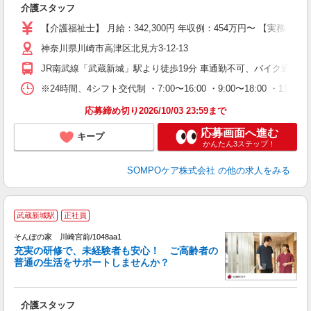
介護スタッフ
未
グ
【介護福祉士】 月給：342,300円 年収例：454万円〜 【実
神奈川県川崎市高津区北見方3-12-13
JR南武線「武蔵新城」駅より徒歩19分 車通勤不可、バイク通勤可
※24時間、4シフト交代制 ・7:00〜16:00 ・9:00〜18:00 ・11:00〜20
応募締め切り2026/10/03 23:59まで
応募画面へ進む
キープ
かんたん3ステップ！
SOMPOケア株式会社
の他の求人をみる
【
武蔵新城駅
正社員
そんぽの家 川崎宮前/1048aa1
充実の研修で、未経験者も安心！ ご高齢者の
普通の生活をサポートしませんか？
能
出
介護スタッフ
未