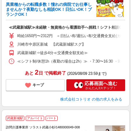
女
異業種からの転職多数！憧れの病院でお仕事し
ド
ませんか？夜勤なしも相談OK！日払いOK！ブ
活
ランクOK！
ル
自
≪武蔵新城駅≫未経験・無資格から看護助手へ挑戦！シフト相談OK♪
役
時給1650円〜2312円 ＜日払い有/週払い有/交通費全支給(ガソリ
川崎市中原区新城 【武蔵新城駅スグ】
武蔵新城駅⇒徒歩4分≪交通費全額支給≫
≪シフト制/休憩1h（夜勤の場合は2h）≫ ・7:30〜16:30 ・9:0
2
あと
日
で掲載終了
(2026/08/09 23:59まで)
応募画面へ進む
キープ
かんたん3ステップ！
株式会社コトリオ
の他の求人をみる
武蔵新城駅
アルバイト
パート
訪問介護事業所 ソラスト武蔵小杉/1480000049-008