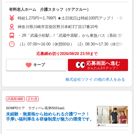
各
有料老人ホーム 介護スタッフ（ケアクルー）
入
り
時給1,270円〜1,799円 ★土日祝日は時給100円アップ！ ・夜
リ
ー
神奈川県川崎市宮前区野川本町3丁目17番10号
O
・JR「武蔵小杉駅」/「武蔵中原駅」から東急バス（系統:鷺02、
な
（1）07:00〜16:00（休憩60分） （2）08:30〜17:30（休
髪
応募締め切り2026/08/20 23:59まで
応募画面へ進む
キープ
かんたん3ステップ！
株式会社ツクイ
の他の求人をみる
武蔵新城駅
正社員
SOMPOケア ラヴィーレ高津/5031aa1
未経験・無資格から始められる介護ワーク！
手厚い福利厚生＆研修制度が魅力の環境です。
る