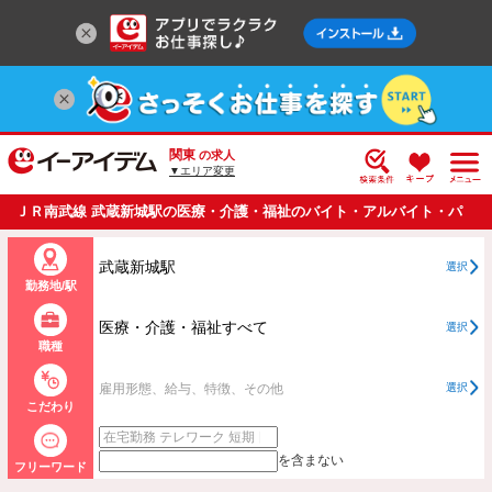
関東
の求人
▼エリア変更
ＪＲ南武線 武蔵新城駅の医療・介護・福祉のバイト・アルバイト・パ
ートの求人情報一覧
武蔵新城駅
選択
勤務地/駅
医療・介護・福祉すべて
選択
職種
雇用形態、給与、特徴、その他
選択
こだわり
を含まない
フリーワード