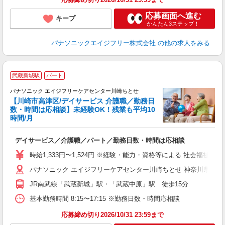
応募画面へ進む
キープ
かんたん3ステップ！
パナソニックエイジフリー株式会社
の他の求人をみる
武蔵新城駅
パート
パナソニック エイジフリーケアセンター川崎ちとせ
【川崎市高津区/デイサービス 介護職／勤務日
数・時間は応相談】未経験OK！残業も平均10
時間/月
よ
た
デイサービス／介護職／パート／勤務日数・時間は応相談
未
実
時給1,333円〜1,524円 ※経験・能力・資格等による 社会福祉士
ク
パナソニック エイジフリーケアセンター川崎ちとせ 神奈川県川崎市
JR南武線「武蔵新城」駅・「武蔵中原」駅 徒歩15分
基本勤務時間 8:15〜17:15 ※勤務日数・時間応相談
応募締め切り2026/10/31 23:59まで