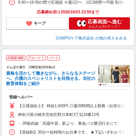
9:00〜18:00の間で応相談 ※週1日〜、1日1時間〜可能 勤務
応募締め切り2026/10/03 23:59まで
応募画面へ進む
キープ
かんたん3ステップ！
SOMPOケア株式会社
の他の求人をみる
【
武蔵新城駅
アルバイト
パート
そんぽの家S 川崎宮前/2033bc2
資格を活かして働きながら、さらなるステージ
へ。介護のスペシャリストを目指せる、当社の
教育体制をご紹介
よ
登録ヘルパー
未
ル
【介護福祉士】 時給1,600円 ◎週20時間以上勤務（社保加入者）の場
躍
神奈川県川崎市宮前区野川本町3丁目24番13号
O
自
・JR南武線「武蔵中原」駅より、東急バス鷺沼行きにて、「野川」
修
【登録制】30分〜短時間のお仕事です。 ★下記いずれかでも勤務できる方