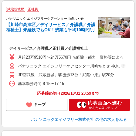
武蔵新城駅
正社員
パナソニック エイジフリーケアセンター川崎ちとせ
【川崎市高津区／デイサービス／介護職／介護
福祉士】未経験でもOK！残業も平均10時間/月
よ
ら
デイサービス／介護職／正社員／介護福祉士
研
貸
月給23万9510円〜24万5670円 ※経験・能力・資格等による 介
パナソニック エイジフリーケアセンター川崎ちとせ 神奈川県川崎市
JR南武線「武蔵新城」駅徒歩13分「武蔵中原」駅20分
基本勤務時間 8:15〜17:15
応募締め切り2026/10/31 23:59まで
応募画面へ進む
キープ
かんたん3ステップ！
パナソニックエイジフリー株式会社
の他の求人をみる