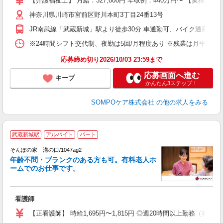
【介護福祉士】 月給：327,800円 年収例：440万円〜 【実
支
神奈川県川崎市宮前区野川本町3丁目24番13号
JR南武線「武蔵新城」駅より徒歩30分 車通勤可、バイク通勤応相
※24時間シフト交代制、夜勤は5回/月程度あり ※残業は月平均4〜5時間程度です
応募締め切り2026/10/03 23:59まで
応募画面へ進む
キープ
かんたん3ステップ！
SOMPOケア株式会社
の他の求人をみる
武蔵新城駅
アルバイト
パート
そんぽの家 溝の口/1047ag2
年齢不問・ブランクのある方も可。有料老人ホ
ームでのお仕事です。
と
看護師
未
ル
【正看護師】 時給1,695円〜1,815円 ◎週20時間以上勤務（社保加
躍