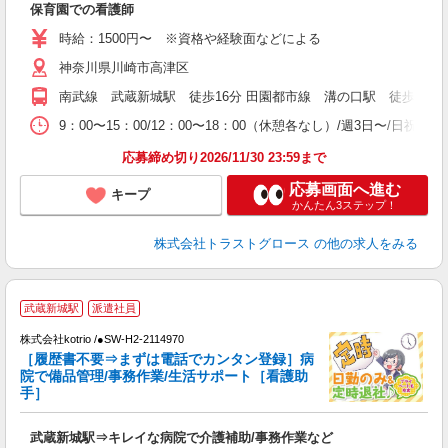
保育園での看護師
時給：1500円〜 ※資格や経験面などによる
神奈川県川崎市高津区
南武線 武蔵新城駅 徒歩16分 田園都市線 溝の口駅 徒歩19
9：00〜15：00/12：00〜18：00（休憩各なし）/週3日〜/日祝
応募締め切り2026/11/30 23:59まで
応募画面へ進む
キープ
かんたん3ステップ！
株式会社トラストグロース
の他の求人をみる
武蔵新城駅
派遣社員
株式会社kotrio /●SW-H2-2114970
女
［履歴書不要⇒まずは電話でカンタン登録］病
ド
院で備品管理/事務作業/生活サポート［看護助
活
手］
ル
自
武蔵新城駅⇒キレイな病院で介護補助/事務作業など