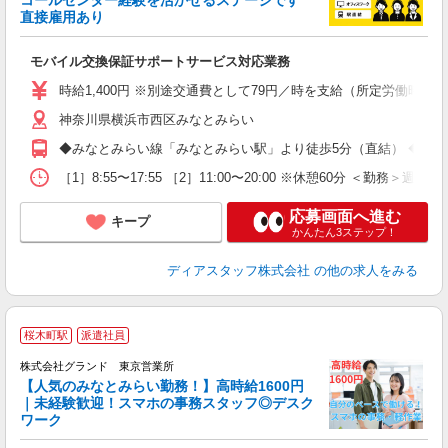
直接雇用あり
け
モバイル交換保証サポートサービス対応業務
経
結
時給1,400円 ※別途交通費として79円／時を支給（所定労働時間
神奈川県横浜市西区みなとみらい
◆みなとみらい線「みなとみらい駅」より徒歩5分（直結） ◆JR「
［1］8:55〜17:55 ［2］11:00〜20:00 ※休憩60分 ＜勤務＞週
応募画面へ進む
キープ
かんたん3ステップ！
ディアスタッフ株式会社
の他の求人をみる
桜木町駅
派遣社員
ン
株式会社グランド 東京営業所
【人気のみなとみらい勤務！】高時給1600円
｜未経験歓迎！スマホの事務スタッフ◎デスク
い
ワーク
W