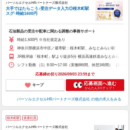
パーソルエクセルHRパートナーズ株式会社
大手ではたらこう♪受注データ入力◎桜木町駅
スグ↑時給1600円
ど
石油製品の受注や配車に関わる調整の事務サポート
未
時給1,600円 ※当社規定あり
神奈川県横浜市中区／最寄駅：桜木町駅、みなとみらい駅
JR根岸線「桜木町」駅より徒歩5分 横浜高速鉄道みなとみらい線
シフト勤務 ［1］8:00〜17:00（実働8時間、休憩1時間） ［2
応募締め切り2026/09/03 23:59まで
応募画面へ進む
キープ
かんたん3ステップ！
パーソルエクセルHRパートナーズ株式会社
の他の求人をみる
桜木町駅
派遣社員
使
パーソルエクセルHRパートナーズ株式会社