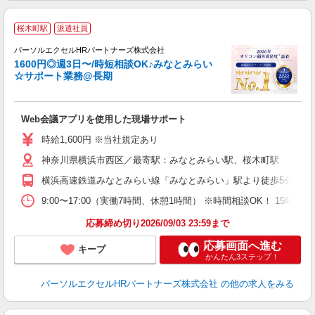
桜木町駅
派遣社員
パーソルエクセルHRパートナーズ株式会社
1600円◎週3日〜/時短相談OK♪みなとみらい
☆サポート業務@長期
ど
Web会議アプリを使用した現場サポート
未
時給1,600円 ※当社規定あり
神奈川県横浜市西区／最寄駅：みなとみらい駅、桜木町駅
横浜高速鉄道みなとみらい線「みなとみらい」駅より徒歩5分 JR
9:00〜17:00（実働7時間、休憩1時間） ※時間相談OK！ 1
応募締め切り2026/09/03 23:59まで
応募画面へ進む
キープ
かんたん3ステップ！
パーソルエクセルHRパートナーズ株式会社
の他の求人をみる