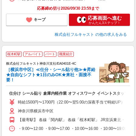
通
応募締め切り2026/09/30 23:59まで
応募画面へ進む
キープ
かんたん3ステップ！
株式会社フルキャスト
の他の求人をみる
大
桜木町駅
アルバイト
パート
職業紹介
ャ
回
株式会社フルキャスト神奈川支社/EA0401E-4C
［横浜市中区］≪仕分・シール貼り他≫★昇給
★自由なシフト★1日のみOK★来社・面接不
要！
み
友
仕分け シール貼り 倉庫内軽作業 オフィスワーク イベントスタッフ等
リ
～
時給1500円〜1700円（22:00〜翌5:00の深夜手当で時給UP） 
り
神奈川県横浜市中区
以
勤
【最寄駅】 各線「関内駅」 各線「桜木町駅」 JR京浜東北・根岸
車
支
・9:00〜12:00 ・9:00〜17:00 ・10:00〜16:00 ・10