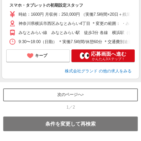
ブ
スマホ・タブレットの初期設定スタッフ
入
時給：1600円 月収例：250,000円 （実働7.5時間×20日＋残業
（
神奈川県横浜市西区みなとみらい4丁目 ＊変更の範囲： ・みなとみらい（
みなとみらい線 みなとみらい駅 徒歩3分 各線 横浜駅（徒歩13
9:30〜18:00（日勤） ＊実働7.5時間/休憩60分 ＊交通費別途規
応募画面へ進む
キープ
かんたん3ステップ！
株式会社グランド
の他の求人をみる
次のページへ
1／2
条件を変更して再検索