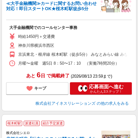
◆
≪大手金融機関≫カードに関するお問い合わせ
入
対応！即日スタートOK★桜木町駅徒歩5分
歓
～
日
大手金融機関でのコールセンター事務
企
保
時給1450円＋交通費
神奈川県横浜市西区
京浜東北・根岸線 桜木町駅（徒歩5分） みなとみらい線 みなとみ
月曜〜金曜 週5日 8：50〜17：10 （実働7時間20分）
6
あと
日
で掲載終了
(2026/08/13 23:59まで)
応募画面へ進む
キープ
かんたん3ステップ！
株式会社アイネスリレーションズ
の他の求人をみる
桜木町駅
派遣社員
紹介予定派遣
株式会社シエロ