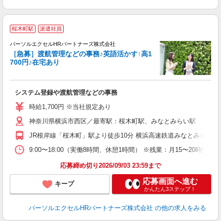
桜木町駅
派遣社員
☆
パーソルエクセルHRパートナーズ株式会社
［急募］渡航管理などの事務♪英語活かす↑高1
700円♪在宅あり
ど
システム登録や渡航管理などの事務
未
時給1,700円 ※当社規定あり
神奈川県横浜市西区／最寄駅：桜木町駅、みなとみらい駅
JR根岸線「桜木町」駅より徒歩10分 横浜高速鉄道みなとみらい線
9:00〜18:00（実働8時間、休憩1時間） ※残業：月15〜20
応募締め切り2026/09/03 23:59まで
応募画面へ進む
キープ
かんたん3ステップ！
パーソルエクセルHRパートナーズ株式会社
の他の求人をみる