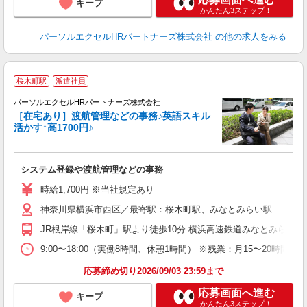
キープ
かんたん3ステップ！
パーソルエクセルHRパートナーズ株式会社
の他の求人をみる
桜木町駅
派遣社員
パーソルエクセルHRパートナーズ株式会社
［在宅あり］渡航管理などの事務♪英語スキル
活かす↑高1700円♪
ど
システム登録や渡航管理などの事務
未
時給1,700円 ※当社規定あり
神奈川県横浜市西区／最寄駅：桜木町駅、みなとみらい駅
JR根岸線「桜木町」駅より徒歩10分 横浜高速鉄道みなとみらい線
9:00〜18:00（実働8時間、休憩1時間） ※残業：月15〜20
応募締め切り2026/09/03 23:59まで
応募画面へ進む
キープ
かんたん3ステップ！