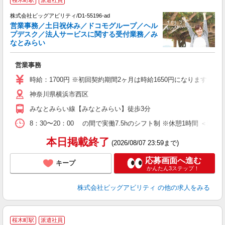
株式会社ビッグアビリティ/D1-55196-ad
営業事務／土日祝休み／ドコモグループ／ヘル
プデスク／法人サービスに関する受付業務／み
なとみらい
e
か
営業事務
高
時給：1700円 ※初回契約期間2ヶ月は時給1650円になります。（
神奈川県横浜市西区
みなとみらい線【みなとみらい】徒歩3分
8：30〜20：00 の間で実働7.5hのシフト制 ※休憩1時間 ＜勤
本日掲載終了
(2026/08/07 23:59まで)
応募画面へ進む
キープ
かんたん3ステップ！
株式会社ビッグアビリティ
の他の求人をみる
桜木町駅
派遣社員