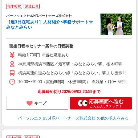
桜木町駅
派遣社員
＼
♪
パーソルエクセルHRパートナーズ株式会社
［週3日在宅あり］人材紹介×事務サポート☆
みなとみらい
え
面接日程やセミナー案件の日程調整
未
時給1,700円 ※当社規定あり
神奈川県横浜市西区／最寄駅：みなとみらい駅、桜木町駅
横浜高速鉄道みなとみらい線「みなとみらい」駅より徒歩1分 JR
10:00〜19:00（実働8時間、休憩1時間） ※残業：月0〜5時
応募締め切り2026/09/03 23:59まで
応募画面へ進む
キープ
かんたん3ステップ！
パーソルエクセルHRパートナーズ株式会社
の他の求人をみる
桜木町駅
派遣社員