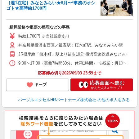
［週1在宅］みなとみらい★8月〜*事務のオシ
ゴト★高時給1700円
え
精算業務や帳票の整理などの事務
未
時給1,700円 ※当社規定あり
神奈川県横浜市西区／最寄駅：桜木町駅、みなとみらい駅
JR根岸線「桜木町」駅より徒歩10分 横浜高速鉄道みなとみらい
9:00〜17:30（実働7時間30分、休憩1時間） ※残業：月10
応募締め切り2026/09/03 23:59まで
応募画面へ進む
キープ
かんたん3ステップ！
パーソルエクセルHRパートナーズ株式会社
の他の求人をみる