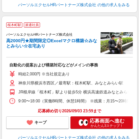
パーソルエクセルHRパートナーズ株式会社
の他の求人をみる
期
桜木町駅
派遣社員
パーソルエクセルHRパートナーズ株式会社
高2000円★期間限定◎Excelマクロ構築☆みな
とみらい☆在宅あり
ど
自動化の提案および構築対応などがメインの事務
未
時給2,000円 ※当社規定あり
神奈川県横浜市西区／最寄駅：桜木町駅、みなとみらい駅
JR根岸線「桜木町」駅より徒歩5分 横浜高速鉄道みなとみらい線
9:00〜18:00（実働8時間、休憩1時間） ※残業：月15〜20
応募締め切り2026/09/03 23:59まで
応募画面へ進む
キープ
かんたん3ステップ！
パーソルエクセルHRパートナーズ株式会社
の他の求人をみる