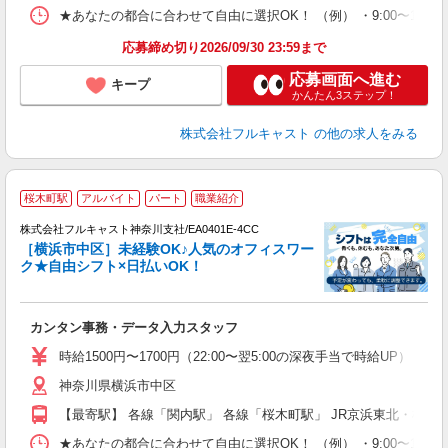
支
★あなたの都合に合わせて自由に選択OK！ （例） ・9:00〜12:00 ・9:0
応募締め切り2026/09/30 23:59まで
応募画面へ進む
キープ
かんたん3ステップ！
株式会社フルキャスト
の他の求人をみる
桜木町駅
アルバイト
パート
職業紹介
株式会社フルキャスト神奈川支社/EA0401E-4CC
［横浜市中区］未経験OK♪人気のオフィスワー
ク★自由シフト×日払いOK！
ス
カンタン事務・データ入力スタッフ
友
リ
時給1500円〜1700円（22:00〜翌5:00の深夜手当で時給UP） 
～
神奈川県横浜市中区
り
以
【最寄駅】 各線「関内駅」 各線「桜木町駅」 JR京浜東北・根岸
勤
バ
★あなたの都合に合わせて自由に選択OK！ （例） ・9:00〜12:00 ・9:0