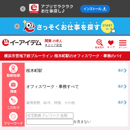
関東
の求人
▼エリア変更
横浜市営地下鉄ブルーライン 桜木町駅のオフィスワーク・事務のバイ
ト・アルバイト・パートの求人情報一覧
桜木町駅
選択
勤務地/駅
オフィスワーク・事務すべて
選択
職種
雇用形態、給与、特徴、その他
選択
こだわり
を含まない
フリーワード