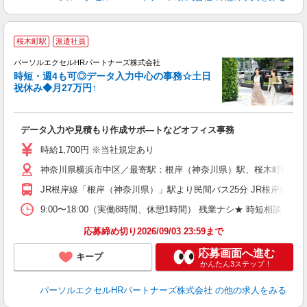
桜木町駅
派遣社員
パーソルエクセルHRパートナーズ株式会社
時短・週4も可◎データ入力中心の事務☆土日
祝休み◆月27万円↑
ど
データ入力や見積もり作成サポ―トなどオフィス事務
未
時給1,700円 ※当社規定あり
神奈川県横浜市中区／最寄駅：根岸（神奈川県）駅、桜木町駅
JR根岸線「根岸（神奈川県）」駅より民間バス25分 JR根岸線「
9:00〜18:00（実働8時間、休憩1時間） 残業ナシ★ 時短相
応募締め切り2026/09/03 23:59まで
応募画面へ進む
キープ
かんたん3ステップ！
パーソルエクセルHRパートナーズ株式会社
の他の求人をみる