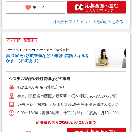
応募画面へ進む
キープ
かんたん3ステップ！
株式会社フルキャスト
の他の求人をみる
桜木町駅
派遣社員
パーソルエクセルHRパートナーズ株式会社
高1700円♪渡航管理などの事務♪英語スキル活
かす↑［在宅あり］
ど
システム登録や渡航管理などの事務
未
時給1,700円 ※当社規定あり
神奈川県横浜市西区／最寄駅：桜木町駅、みなとみらい駅
JR根岸線「桜木町」駅より徒歩10分 横浜高速鉄道みなとみらい線
9:00〜18:00（実働8時間、休憩1時間） ※残業：月15〜20
応募締め切り2026/09/03 23:59まで
応募画面へ進む