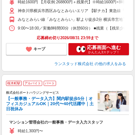
時給1600円 【月収例:268800円＋残業代】※時給1600円×8
神奈川県横浜市西区みなとみらいエリア 【駅チカ】東急線「みなと
みなとみらい線「みなとみらい」駅より徒歩2分 横浜市営地下鉄、
9:00〜18:00／実働8時間00分（休憩60分） ■残業（【残業
応募締め切り2026/08/31 23:59まで
応募画面へ進む
キープ
かんたん3ステップ！
ランスタッド株式会社
の他の求人をみる
桜木町駅
アルバイト
パート
始
株式会社ポートハウジングサービス
【一般事務・データ入力】関内駅徒歩5分｜オ
フィスカジュアルOK｜20代〜40代活躍中｜土
日祝休み
プ
マンション管理会社の一般事務・データ入力スタッフ
入
夫
時給1,300円〜
中