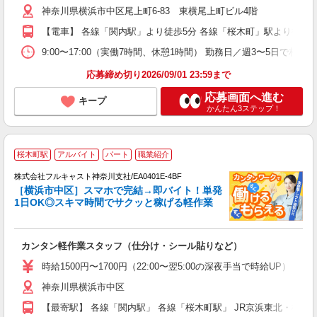
神奈川県横浜市中区尾上町6-83 東横尾上町ビル4階
間
煙
【電車】 各線「関内駅」より徒歩5分 各線「桜木町」駅より徒歩6
社
9:00〜17:00（実働7時間、休憩1時間） 勤務日／週3〜5日で相談
応募締め切り2026/09/01 23:59まで
応募画面へ進む
キープ
かんたん3ステップ！
桜木町駅
アルバイト
パート
職業紹介
株式会社フルキャスト神奈川支社/EA0401E-4BF
［横浜市中区］スマホで完結→即バイト！単発
1
1日OK◎スキマ時間でサクッと稼げる軽作業
G
る
友
カンタン軽作業スタッフ（仕分け・シール貼りなど）
リ
～
時給1500円〜1700円（22:00〜翌5:00の深夜手当で時給UP） 
り
神奈川県横浜市中区
以
勤
【最寄駅】 各線「関内駅」 各線「桜木町駅」 JR京浜東北・根岸
車