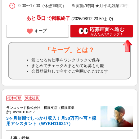
9:00〜17:00（休憩1時間） ※実働7時間 ★月平均残業20時間以
5
あと
日
で掲載終了
(2026/08/12 23:59まで)
応募画面へ進む
キープ
かんたん3ステップ！
「キープ」とは？
気になるお仕事をワンクリックで保存
まとめてチェック＆まとめて応募も可能
会員登録無しで今すぐご利用いただけます
桜木町駅
派遣社員
時
ランスタッド株式会社 横浜支店（横浜事業
所）/WYKH116217
3ヶ月短期でしっかり収入！月30万円〜可＊採
用アシスタント（WYKH116217）
＞
未
人事・総務