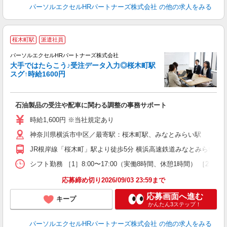
パーソルエクセルHRパートナーズ株式会社
の他の求人をみる
桜木町駅
派遣社員
パーソルエクセルHRパートナーズ株式会社
大手ではたらこう♪受注データ入力◎桜木町駅
スグ↑時給1600円
ど
石油製品の受注や配車に関わる調整の事務サポート
未
時給1,600円 ※当社規定あり
神奈川県横浜市中区／最寄駅：桜木町駅、みなとみらい駅
JR根岸線「桜木町」駅より徒歩5分 横浜高速鉄道みなとみらい線
シフト勤務 ［1］8:00〜17:00（実働8時間、休憩1時間） ［2
応募締め切り2026/09/03 23:59まで
応募画面へ進む
キープ
かんたん3ステップ！
パーソルエクセルHRパートナーズ株式会社
の他の求人をみる