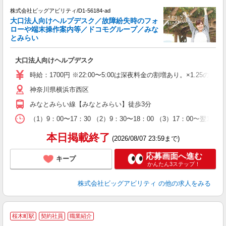
株式会社ビッグアビリティ/D1-56184-ad
大口法人向けヘルプデスク／故障紛失時のフォ
ローや端末操作案内等／ドコモグループ／みな
後
とみらい
ン
大口法人向けヘルプデスク
高
得
時給：1700円 ※22:00〜5:00は深夜料金の割増あり。×1.25の時
神奈川県横浜市西区
みなとみらい線【みなとみらい】徒歩3分
（1）9：00〜17：30 （2）9：30〜18：00 （3）17：00
本日掲載終了
(2026/08/07 23:59まで)
応募画面へ進む
キープ
かんたん3ステップ！
株式会社ビッグアビリティ
の他の求人をみる
1
桜木町駅
契約社員
職業紹介