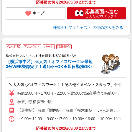
応募締め切り2026/09/30 23:59まで
応募画面へ進む
キープ
かんたん3ステップ！
株式会社フルキャスト
の他の求人をみる
桜木町駅
アルバイト
パート
職業紹介
株式会社フルキャスト神奈川支社/EA0401E-4AM
［横浜市中区］≪人気！オフィスワーク≫最短
3分WEB登録完了！週1日〜OK★即日勤務OK♪
フ
＼大人気♪／オフィスワーク！！その他イメベントスタッフ、仕分け等
友
リ
時給1500円〜1700円（22:00〜翌5:00の深夜手当で時給UP） 
～
神奈川県横浜市中区
り
以
【最寄駅】 各線「関内駅」 各線「桜木町駅」 JR京浜東北・根岸
勤
バ
・9:00〜12:00 ・9:00〜17:00 ・10:00〜16:00 ・10
通
応募締め切り2026/09/30 23:59まで