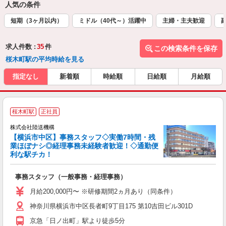
人気の条件
短期（3ヶ月以内）
ミドル（40代～）活躍中
主婦・主夫歓迎
求人件数 :
35
件
この検索条件を保存
桜木町駅の平均時給を見る
指定なし
新着順
時給順
日給順
月給順
桜木町駅
正社員
株式会社陸送機構
【横浜市中区】事務スタッフ◇実働7時間・残
業ほぼナシ◎経理事務未経験者歓迎！◇通勤便
週
利な駅チカ！
...
事務スタッフ（一般事務・経理事務）
未
0
月給200,000円〜 ※研修期間2ヵ月あり（同条件）
1
神奈川県横浜市中区長者町9丁目175 第10吉田ビル301D
車
育
京急「日ノ出町」駅より徒歩5分