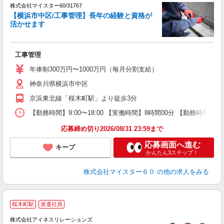
株式会社マイスター60/31767
【横浜市中区/工事管理】長年の経験と資格が
活かせます
ひ
工事管理
ボ
年俸制300万円〜1000万円（毎月分割支給）
神奈川県横浜市中区
京浜東北線「桜木町駅」より徒歩3分
【勤務時間】9:00〜18:00 【実働時間】8時間00分 【勤務時間
応募締め切り2026/08/31 23:59まで
応募画面へ進む
キープ
かんたん3ステップ！
株式会社マイスター６０
の他の求人をみる
桜木町駅
派遣社員
す
株式会社アイネスリレーションズ