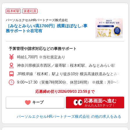
桜木町駅
派遣社員
★
パーソルエクセルHRパートナーズ株式会社
［みなとみらい/高1700円］残業ほぼなし♪事
務サポート☆在宅有
え
予算管理や請求対応などの事務サポート
未
時給1,700円 ※当社規定あり
神奈川県横浜市西区／最寄駅：桜木町駅、みなとみらい駅
JR根岸線「桜木町」駅より徒歩10分 横浜高速鉄道みなとみらい
9:00〜17:30（実働7時間30分、休憩1時間） ※残業：月0〜
応募締め切り2026/09/03 23:59まで
応募画面へ進む
キープ
かんたん3ステップ！
パーソルエクセルHRパートナーズ株式会社
の他の求人をみる