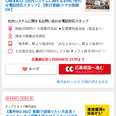
◎桜木町◎【社内システムに関するお問い合わ
せ電話対応スタッフ】【即日登録/スマホ面接
OK】
造
社内システムに関するお問い合わせ電話対応スタッフ
即
時給1500円〜 ※残業代支給 ★交通費別途支給（規定あり） ゜+゜
あ
神奈川県横浜市西区
り
「桜木町」駅より徒歩5分 「みなとみらい」駅より徒歩5分
土日祝日含む週4日〜5日のシフト制 ▼シフト例 8:25〜17:00 休憩:65
応募締め切り2026/08/31 23:59まで
応募画面へ進む
キープ
かんたん3ステップ！
株式会社シエロ
の他の求人をみる
桜木町駅
派遣社員
ディアスタッフ株式会社
【案件NO.382】長期で頑張りたい方必見！
コールセンター経験を活かせるステージです