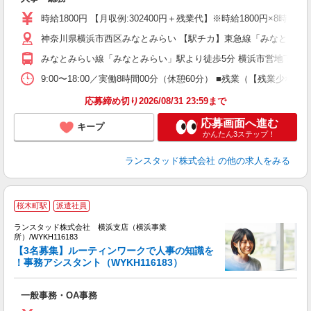
が
時給1800円 【月収例:302400円＋残業代】※時給1800円×8時
神奈川県横浜市西区みなとみらい 【駅チカ】東急線「みなとみら
みなとみらい線「みなとみらい」駅より徒歩5分 横浜市営地下鉄、
9:00〜18:00／実働8時間00分（休憩60分） ■残業（【残業
応募締め切り2026/08/31 23:59まで
応募画面へ進む
キープ
かんたん3ステップ！
ランスタッド株式会社
の他の求人をみる
桜木町駅
派遣社員
ランスタッド株式会社 横浜支店（横浜事業
所）/WYKH116183
【3名募集】ルーティンワークで人事の知識を
！事務アシスタント（WYKH116183）
＜
未
一般事務・OA事務