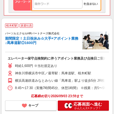
桜木町駅
派遣社員
浜
パーソルエクセルHRパートナーズ株式会社
期間限定！土日祝休み☆大手×アポイント業務
♪馬車道駅◎1600円
い
エレベーター保守点検契約に伴うアポイント業務及び点検日ご案内業務
未
時給1,600円 ※当社規定あり
神奈川県横浜市中区／最寄駅：馬車道駅、桜木町駅
横浜高速鉄道みなとみらい線「馬車道」駅より徒歩5分 JR根岸線
8:45〜17:30（実働7時間45分、休憩1時間） ※残業：月5〜9
応募締め切り2026/09/03 23:59まで
応募画面へ進む
キープ
かんたん3ステップ！