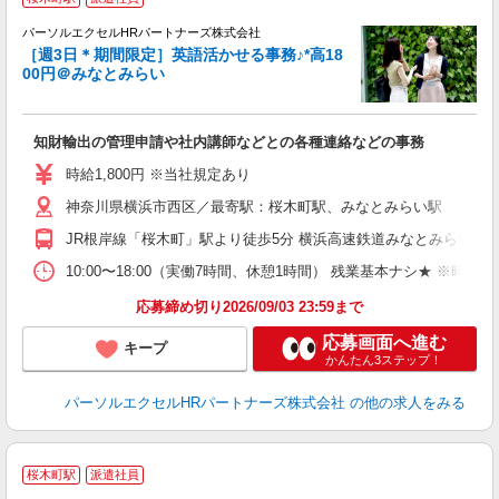
◎
高
パーソルエクセルHRパートナーズ株式会社
［週3日＊期間限定］英語活かせる事務♪*高18
00円＠みなとみらい
え
知財輸出の管理申請や社内講師などとの各種連絡などの事務
未
時給1,800円 ※当社規定あり
神奈川県横浜市西区／最寄駅：桜木町駅、みなとみらい駅
JR根岸線「桜木町」駅より徒歩5分 横浜高速鉄道みなとみらい線
10:00〜18:00（実働7時間、休憩1時間） 残業基本ナシ★ ※時
応募締め切り2026/09/03 23:59まで
応募画面へ進む
キープ
かんたん3ステップ！
パーソルエクセルHRパートナーズ株式会社
の他の求人をみる
桜木町駅
派遣社員