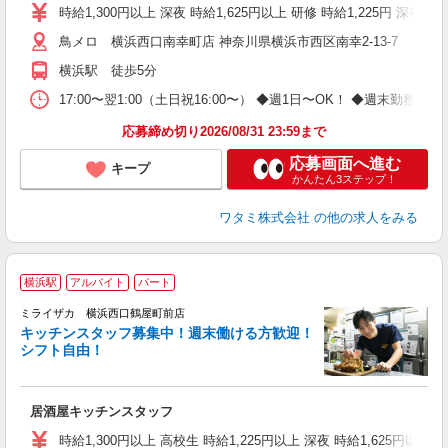
時給1,300円以上 深夜 時給1,625円以上 研修 時給1,225円 深夜研
鳥メロ 横浜西口南幸町店 神奈川県横浜市西区南幸2-13-7 エムエ
横浜駅 徒歩5分
17:00〜翌1:00（土日祝16:00〜） ◆週1日〜OK！ ◆週
応募締め切り2026/08/31 23:59まで
応募画面へ進む
キープ
かんたん3ステップ！
ワタミ株式会社
の他の求人をみる
横浜駅
アルバイト
パート
ミライザカ 横浜西口鶴屋町前店
キッチンスタッフ募集中！週末働ける方歓迎！
イ
シフト自由！
履
勤
助
居酒屋キッチンスタッフ
時給1,300円以上 高校生 時給1,225円以上 深夜 時給1,625円以上 