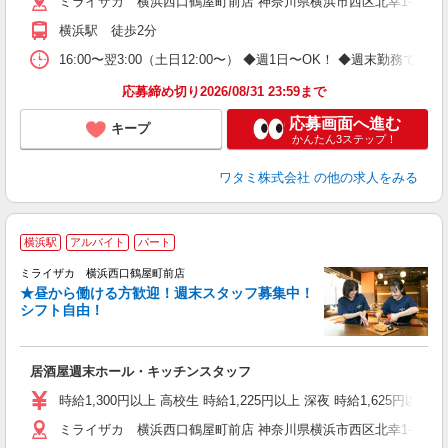
ミライザカ 横浜西口鶴屋町前店 神奈川県横浜市西区北幸1-1-2 I
横浜駅 徒歩2分
16:00〜翌3:00（土日12:00〜） ◆週1日〜OK！ ◆週末
応募締め切り2026/08/31 23:59まで
応募画面へ進む
キープ
かんたん3ステップ！
ワタミ株式会社
の他の求人をみる
横浜駅
アルバイト
パート
ミライザカ 横浜西口鶴屋町前店
★昼から働ける方歓迎！週末スタッフ募集中！
イ
シフト自由！
履
勤
助
居酒屋週末ホール・キッチンスタッフ
時給1,300円以上 高校生 時給1,225円以上 深夜 時給1,625円以上 
ミライザカ 横浜西口鶴屋町前店 神奈川県横浜市西区北幸1-1-2 I