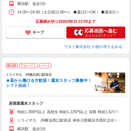
横浜駅 徒歩2分
14:00〜24:00（土日祝12:00〜） ◆週1日〜OK！ ◆週末
応募締め切り2026/08/31 23:59まで
応募画面へ進む
キープ
かんたん3ステップ！
ワタミ株式会社
の他の求人をみる
横浜駅
アルバイト
パート
ミライザカ JR横浜西口駅前店
★昼から働ける方歓迎！週末スタッフ募集中！
イ
シフト自由！
履
勤
助
居酒屋週末スタッフ
時給1,300円以上 高校生 時給1,225円以上 深夜 時給1,625円以上 
ミライザカ JR横浜西口駅前店 神奈川県横浜市西区北幸1-1-13
横浜駅 徒歩2分