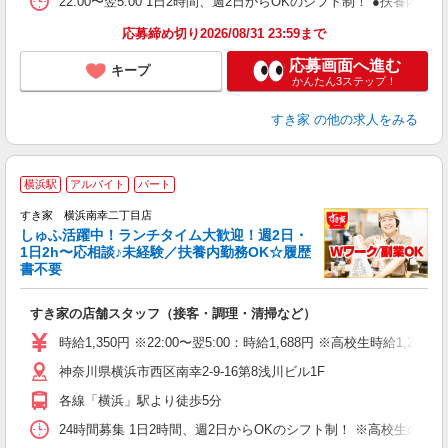
22:00〜翌5:00 1日2時間、週2日からOKのシフト制！ ●扶養内勤務
応募締め切り2026/08/31 23:59まで
応募画面へ進む
キープ
かんたん3ステップ！
すき家
の他の求人をみる
≪
横浜駅
アルバイト
パート
すき家 横浜南幸二丁目店
しゅふ活躍中！ランチタイム大歓迎！週2日・
安
1日2h〜応相談♪未経験／扶養内勤務OK☆履歴
書不要
の
すき家の店舗スタッフ（接客・調理・清掃など）
履
タ
時給1,350円 ※22:00〜翌5:00：時給1,688円 ※高校生時給1,225
（
神奈川県横浜市西区南幸2-9-16第8浅川ビル1F
夜
割
各線「横浜」駅より徒歩5分
24時間募集 1日2時間、週2日からOKのシフト制！ ※高校生のシ