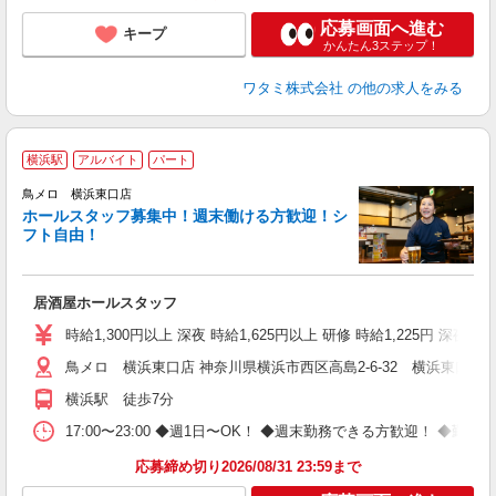
応募画面へ進む
キープ
かんたん3ステップ！
ワタミ株式会社
の他の求人をみる
横浜駅
アルバイト
パート
鳥メロ 横浜東口店
ホールスタッフ募集中！週末働ける方歓迎！シ
イ
フト自由！
履
勤
助
居酒屋ホールスタッフ
時給1,300円以上 深夜 時給1,625円以上 研修 時給1,225円 深夜研
鳥メロ 横浜東口店 神奈川県横浜市西区高島2-6-32 横浜東口ウ
横浜駅 徒歩7分
17:00〜23:00 ◆週1日〜OK！ ◆週末勤務できる方歓迎！ 
応募締め切り2026/08/31 23:59まで