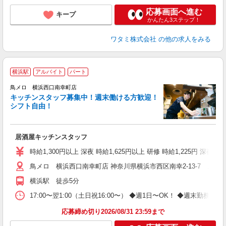
応募画面へ進む
キープ
かんたん3ステップ！
ワタミ株式会社
の他の求人をみる
横浜駅
アルバイト
パート
鳥メロ 横浜西口南幸町店
キッチンスタッフ募集中！週末働ける方歓迎！
イ
シフト自由！
履
勤
助
居酒屋キッチンスタッフ
時給1,300円以上 深夜 時給1,625円以上 研修 時給1,225円 深夜研
鳥メロ 横浜西口南幸町店 神奈川県横浜市西区南幸2-13-7 エムエ
横浜駅 徒歩5分
17:00〜翌1:00（土日祝16:00〜） ◆週1日〜OK！ ◆週
応募締め切り2026/08/31 23:59まで