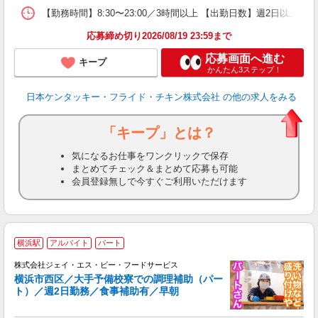
【勤務時間】8:30〜23:00／3時間以上 【出勤日数】週2日以
応募締め切り2026/08/19 23:59まで
応募画面へ進む
キープ
かんたん3ステップ！
日本ケンタッキー・フライド・チキン株式会社
の他の求人をみる
「キープ」とは？
気になるお仕事をワンクリックで保存
まとめてチェック＆まとめて応募も可能
会員登録無しで今すぐご利用いただけます
横浜駅
アルバイト
パート
な
株式会社ジェイ・エス・ビー・フードサービス
横浜市西区／大手予備校寮での調理補助（パー
ト）／週2日勤務／食事補助有／早朝