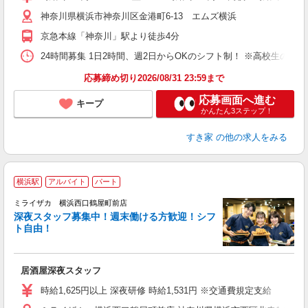
（
神奈川県横浜市神奈川区金港町6-13 エムズ横浜
夜
割
京急本線「神奈川」駅より徒歩4分
24時間募集 1日2時間、週2日からOKのシフト制！ ※高校生のシ
応募締め切り2026/08/31 23:59まで
応募画面へ進む
キープ
かんたん3ステップ！
すき家
の他の求人をみる
横浜駅
アルバイト
パート
ミライザカ 横浜西口鶴屋町前店
深夜スタッフ募集中！週末働ける方歓迎！シフ
イ
ト自由！
履
昇
か
居酒屋深夜スタッフ
時給1,625円以上 深夜研修 時給1,531円 ※交通費規定支給