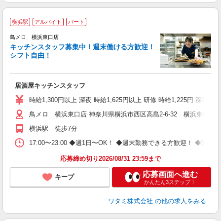
横浜駅
アルバイト
パート
鳥メロ 横浜東口店
キッチンスタッフ募集中！週末働ける方歓迎！
イ
シフト自由！
履
勤
助
居酒屋キッチンスタッフ
時給1,300円以上 深夜 時給1,625円以上 研修 時給1,225円 深夜研
鳥メロ 横浜東口店 神奈川県横浜市西区高島2-6-32 横浜東口ウ
横浜駅 徒歩7分
17:00〜23:00 ◆週1日〜OK！ ◆週末勤務できる方歓迎！ 
応募締め切り2026/08/31 23:59まで
応募画面へ進む
キープ
かんたん3ステップ！
ワタミ株式会社
の他の求人をみる