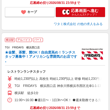
応募締め切り2026/08/31 23:59まで
応募画面へ進む
キープ
かんたん3ステップ！
ワタミ株式会社
の他の求人をみる
横浜駅
アルバイト
パート
TGI FRIDAYS 横浜西口店
★金髪、茶髪、髭OK！自由度高め！ランチス
と
タッフ募集中！アメリカンな雰囲気のお店です
履
。
務
い
レストランランチスタッフ
時給1,230円以上 高校生 時給1,230円以上 研修 時給1,230円
TGI FRIDAYS 横浜西口店 神奈川県横浜市西区北幸1-1-13 
横浜駅 徒歩1分
11:00〜16:00 ◆週1日〜・1日3h〜OK！ ◆週末勤務できる
応募締め切り2026/08/31 23:59まで