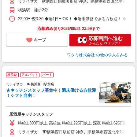
ミライザカ 横浜西口鶴屋町前店 神奈川県横浜市西区北幸1-1-2 I
横浜駅 徒歩2分
22:00〜翌3:30 ◆週1日〜OK！ ◆週末勤務できる方歓迎！ 
応募締め切り2026/08/31 23:59まで
応募画面へ進む
キープ
かんたん3ステップ！
ワタミ株式会社
の他の求人をみる
横浜駅
アルバイト
パート
ミライザカ JR横浜西口駅前店
★キッチンスタッフ募集中！週末働ける方歓迎
イ
！シフト自由！
履
勤
助
居酒屋キッチンスタッフ
時給1,300円以上 高校生 時給1,225円以上 深夜 時給1,625円以上 
ミライザカ JR横浜西口駅前店 神奈川県横浜市西区北幸1-1-13