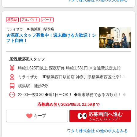
横浜駅
アルバイト
パート
ミライザカ JR横浜西口駅前店
★深夜スタッフ募集中！週末働ける方歓迎！シ
イ
フト自由！
履
昇
か
居酒屋深夜スタッフ
時給1,625円以上 深夜研修 時給1,531円 ※交通費規定支給
ミライザカ JR横浜西口駅前店 神奈川県横浜市西区北幸1-1-13
横浜駅 徒歩2分
22:00〜翌0:30 ◆週1日〜OK！ ◆週末勤務できる方歓迎！ 
応募締め切り2026/08/31 23:59まで
応募画面へ進む
キープ
かんたん3ステップ！
ワタミ株式会社
の他の求人をみる