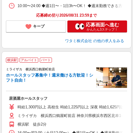
10:00〜24:00 ◆週1日〜・1日3h〜OK！ ◆週末勤務できる
応募締め切り2026/08/31 23:59まで
応募画面へ進む
キープ
かんたん3ステップ！
ワタミ株式会社
の他の求人をみる
横浜駅
アルバイト
パート
ミライザカ 横浜西口鶴屋町前店
ホールスタッフ募集中！週末働ける方歓迎！シ
イ
フト自由！
履
勤
助
居酒屋ホールスタッフ
時給1,300円以上 高校生 時給1,225円以上 深夜 時給1,625円以上 
ミライザカ 横浜西口鶴屋町前店 神奈川県横浜市西区北幸1-1-2 I
横浜駅 徒歩2分
16:00〜翌3:00（土日12:00〜） ◆週1日〜OK！ ◆週末