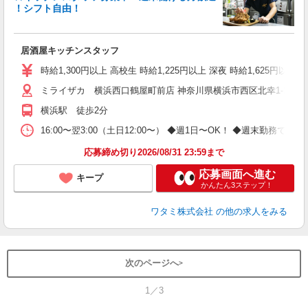
イ
！シフト自由！
履
勤
助
居酒屋キッチンスタッフ
時給1,300円以上 高校生 時給1,225円以上 深夜 時給1,625円以上 
ミライザカ 横浜西口鶴屋町前店 神奈川県横浜市西区北幸1-1-2 I
横浜駅 徒歩2分
16:00〜翌3:00（土日12:00〜） ◆週1日〜OK！ ◆週末
応募締め切り2026/08/31 23:59まで
応募画面へ進む
キープ
かんたん3ステップ！
ワタミ株式会社
の他の求人をみる
次のページへ
1／3