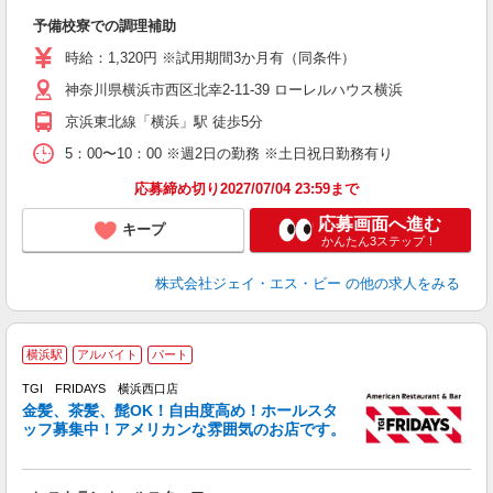
ル
予備校寮での調理補助
未
ル
時給：1,320円 ※試用期間3か月有（同条件）
方
神奈川県横浜市西区北幸2-11-39 ローレルハウス横浜
通
京浜東北線「横浜」駅 徒歩5分
5：00〜10：00 ※週2日の勤務 ※土日祝日勤務有り
応募締め切り2027/07/04 23:59まで
応募画面へ進む
キープ
かんたん3ステップ！
株式会社ジェイ・エス・ビー
の他の求人をみる
横浜駅
アルバイト
パート
TGI FRIDAYS 横浜西口店
金髪、茶髪、髭OK！自由度高め！ホールスタ
と
ッフ募集中！アメリカンな雰囲気のお店です。
履
務
い