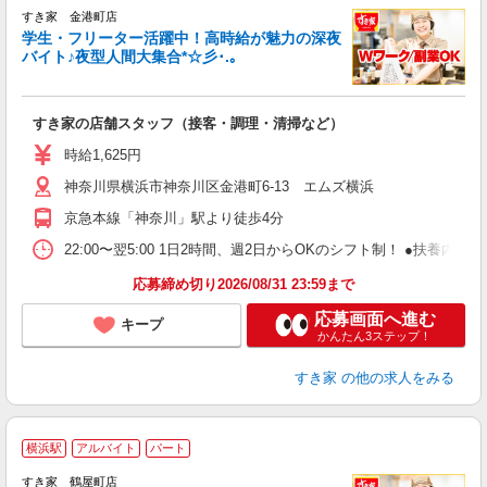
すき家 金港町店
学生・フリーター活躍中！高時給が魅力の深夜
バイト♪夜型人間大集合*☆彡･.｡
つ
すき家の店舗スタッフ（接客・調理・清掃など）
履
ミ
時給1,625円
～
神奈川県横浜市神奈川区金港町6-13 エムズ横浜
内
あ
京急本線「神奈川」駅より徒歩4分
22:00〜翌5:00 1日2時間、週2日からOKのシフト制！ ●扶養内勤務
応募締め切り2026/08/31 23:59まで
応募画面へ進む
キープ
かんたん3ステップ！
すき家
の他の求人をみる
≪
横浜駅
アルバイト
パート
すき家 鶴屋町店