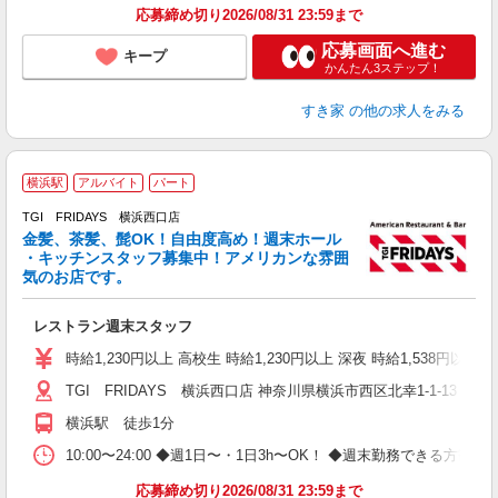
応募締め切り2026/08/31 23:59まで
応募画面へ進む
キープ
かんたん3ステップ！
すき家
の他の求人をみる
横浜駅
アルバイト
パート
TGI FRIDAYS 横浜西口店
金髪、茶髪、髭OK！自由度高め！週末ホール
と
・キッチンスタッフ募集中！アメリカンな雰囲
履
気のお店です。
務
い
レストラン週末スタッフ
時給1,230円以上 高校生 時給1,230円以上 深夜 時給1,538円以
TGI FRIDAYS 横浜西口店 神奈川県横浜市西区北幸1-1-13 
横浜駅 徒歩1分
10:00〜24:00 ◆週1日〜・1日3h〜OK！ ◆週末勤務できる
応募締め切り2026/08/31 23:59まで