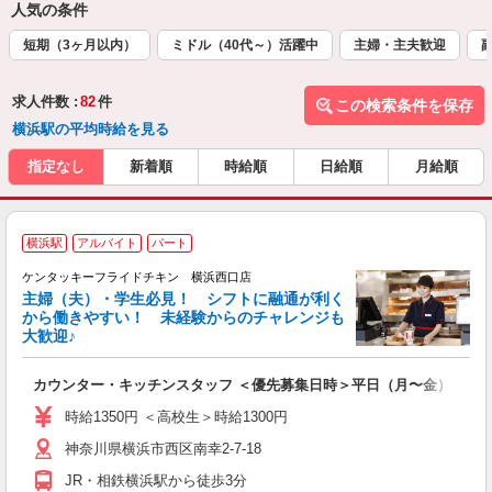
人気の条件
短期（3ヶ月以内）
ミドル（40代～）活躍中
主婦・主夫歓迎
求人件数 :
82
件
この検索条件を保存
横浜駅の平均時給を見る
指定なし
新着順
時給順
日給順
月給順
横浜駅
アルバイト
パート
ケンタッキーフライドチキン 横浜西口店
主婦（夫）・学生必見！ シフトに融通が利く
から働きやすい！ 未経験からのチャレンジも
大歓迎♪
見
カウンター・キッチンスタッフ ＜優先募集日時＞平日（月〜金） 9:00〜
未
ダ
時給1350円 ＜高校生＞時給1300円
昇
神奈川県横浜市西区南幸2-7-18
上
か
JR・相鉄横浜駅から徒歩3分