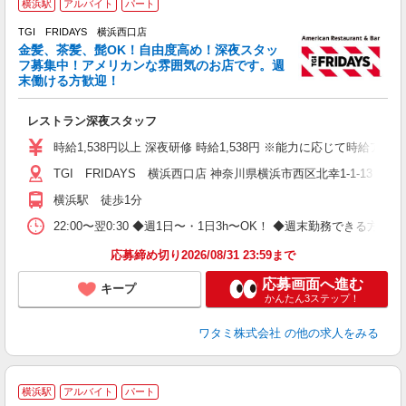
横浜駅
アルバイト
パート
TGI FRIDAYS 横浜西口店
金髪、茶髪、髭OK！自由度高め！深夜スタッ
と
フ募集中！アメリカンな雰囲気のお店です。週
履
末働ける方歓迎！
務
い
レストラン深夜スタッフ
時給1,538円以上 深夜研修 時給1,538円 ※能力に応じて時給アッ
TGI FRIDAYS 横浜西口店 神奈川県横浜市西区北幸1-1-13 
横浜駅 徒歩1分
22:00〜翌0:30 ◆週1日〜・1日3h〜OK！ ◆週末勤務できる
応募締め切り2026/08/31 23:59まで
応募画面へ進む
キープ
かんたん3ステップ！
ワタミ株式会社
の他の求人をみる
横浜駅
アルバイト
パート