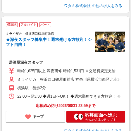
ワタミ株式会社
の他の求人をみる
横浜駅
アルバイト
パート
ミライザカ 横浜西口鶴屋町前店
★深夜スタッフ募集中！週末働ける方歓迎！シ
イ
フト自由！
履
昇
か
居酒屋深夜スタッフ
時給1,625円以上 深夜研修 時給1,531円 ※交通費規定支給
ミライザカ 横浜西口鶴屋町前店 神奈川県横浜市西区北幸1-1-2 I
横浜駅 徒歩2分
22:00〜翌3:30 ◆週1日〜OK！ ◆週末勤務できる方歓迎！ 
応募締め切り2026/08/31 23:59まで
応募画面へ進む
キープ
かんたん3ステップ！
ワタミ株式会社
の他の求人をみる