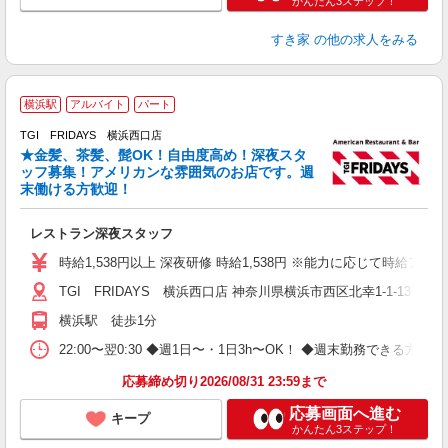
かんたん3ステップ！
すき家
の他の求人をみる
横浜駅
アルバイト
パート
TGI FRIDAYS 横浜西口店
★金髪、茶髪、髭OK！自由度高め！深夜スタ
と
ッフ募集！アメリカンな雰囲気のお店です。週
履
末働ける方歓迎！
務
い
レストラン深夜スタッフ
時給1,538円以上 深夜研修 時給1,538円 ※能力に応じて時給アッ
TGI FRIDAYS 横浜西口店 神奈川県横浜市西区北幸1-1-13 
横浜駅 徒歩1分
22:00〜翌0:30 ◆週1日〜・1日3h〜OK！ ◆週末勤務できる
応募締め切り2026/08/31 23:59まで
応募画面へ進む
キープ
かんたん3ステップ！