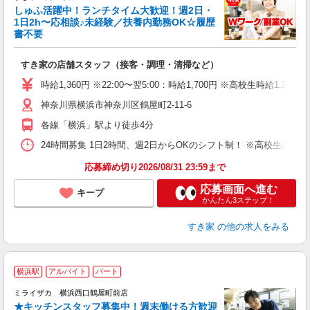
しゅふ活躍中！ランチタイム大歓迎！週2日・
安
1日2h〜応相談♪未経験／扶養内勤務OK☆履歴
書不要
の
すき家の店舗スタッフ（接客・調理・清掃など）
履
タ
時給1,360円 ※22:00〜翌5:00：時給1,700円 ※高校生時給1,225
（
神奈川県横浜市神奈川区鶴屋町2-11-6
夜
割
各線「横浜」駅より徒歩4分
24時間募集 1日2時間、週2日からOKのシフト制！ ※高校生のシ
応募締め切り2026/08/31 23:59まで
応募画面へ進む
キープ
かんたん3ステップ！
すき家
の他の求人をみる
横浜駅
アルバイト
パート
ミライザカ 横浜西口鶴屋町前店
★キッチンスタッフ募集中！週末働ける方歓迎