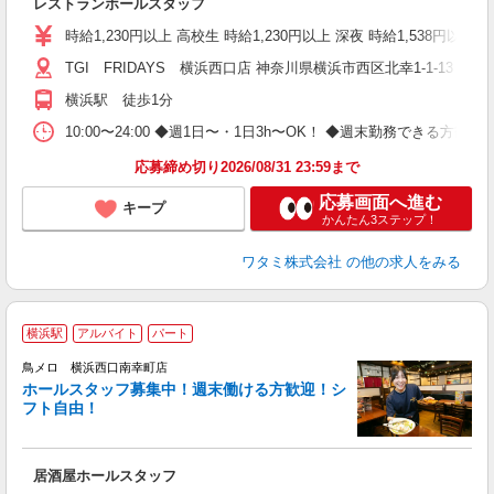
レストランホールスタッフ
時給1,230円以上 高校生 時給1,230円以上 深夜 時給1,538円以
TGI FRIDAYS 横浜西口店 神奈川県横浜市西区北幸1-1-13 
横浜駅 徒歩1分
10:00〜24:00 ◆週1日〜・1日3h〜OK！ ◆週末勤務できる
応募締め切り2026/08/31 23:59まで
応募画面へ進む
キープ
かんたん3ステップ！
ワタミ株式会社
の他の求人をみる
横浜駅
アルバイト
パート
鳥メロ 横浜西口南幸町店
ホールスタッフ募集中！週末働ける方歓迎！シ
イ
フト自由！
履
勤
助
居酒屋ホールスタッフ