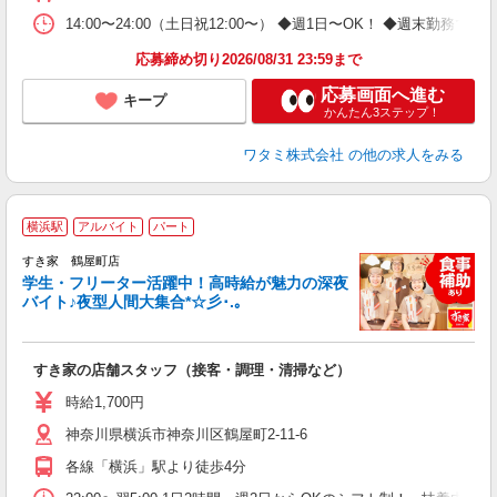
14:00〜24:00（土日祝12:00〜） ◆週1日〜OK！ ◆週末
応募締め切り2026/08/31 23:59まで
応募画面へ進む
キープ
かんたん3ステップ！
ワタミ株式会社
の他の求人をみる
横浜駅
アルバイト
パート
すき家 鶴屋町店
学生・フリーター活躍中！高時給が魅力の深夜
バイト♪夜型人間大集合*☆彡･.｡
つ
すき家の店舗スタッフ（接客・調理・清掃など）
履
ミ
時給1,700円
～
神奈川県横浜市神奈川区鶴屋町2-11-6
内
あ
各線「横浜」駅より徒歩4分