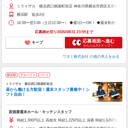
ミライザカ 横浜西口鶴屋町前店 神奈川県横浜市西区北幸1-1-2 I
横浜駅 徒歩2分
16:00〜翌3:00（土日12:00〜） ◆週1日〜OK！ ◆週末
応募締め切り2026/08/31 23:59まで
応募画面へ進む
キープ
かんたん3ステップ！
ワタミ株式会社
の他の求人をみる
横浜駅
アルバイト
パート
ミライザカ 横浜西口鶴屋町前店
昼から働ける方歓迎！週末スタッフ募集中！シ
イ
フト自由！
履
勤
助
居酒屋週末ホール・キッチンスタッフ
時給1,300円以上 高校生 時給1,225円以上 深夜 時給1,625円以上 