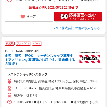
応募締め切り2026/08/31 23:59まで
応募画面へ進む
キープ
かんたん3ステップ！
ワタミ株式会社
の他の求人をみる
横浜駅
アルバイト
パート
TGI FRIDAYS 横浜西口店
れ
金髪、茶髪、髭OK！キッチンスタッフ募集中
履
！アメリカンな雰囲気のお店です。週末働ける
勤
方歓迎！
交
社
レストランキッチンスタッフ
時給1,230円以上 高校生 時給1,230円以上 深夜 時給1,538円以
TGI FRIDAYS 横浜西口店 神奈川県横浜市西区北幸1-1-13 
横浜駅 徒歩1分
10:00〜24:00 ◆週1日〜・1日3h〜OK！ ◆週末勤務できる