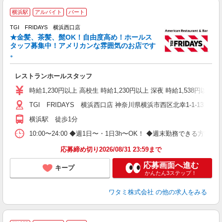
横浜駅
アルバイト
パート
TGI FRIDAYS 横浜西口店
★金髪、茶髪、髭OK！自由度高め！ホールス
と
タッフ募集中！アメリカンな雰囲気のお店です
履
。
務
い
レストランホールスタッフ
時給1,230円以上 高校生 時給1,230円以上 深夜 時給1,538円以
TGI FRIDAYS 横浜西口店 神奈川県横浜市西区北幸1-1-13 
横浜駅 徒歩1分
10:00〜24:00 ◆週1日〜・1日3h〜OK！ ◆週末勤務できる
応募締め切り2026/08/31 23:59まで
応募画面へ進む
キープ
かんたん3ステップ！
ワタミ株式会社
の他の求人をみる