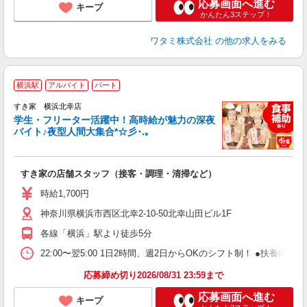
応募画面へ進む
キープ
かんたん3ステップ！
ワタミ株式会社
の他の求人をみる
横浜駅
アルバイト
パート
すき家 横浜北幸店
学生・フリーター活躍中！高時給が魅力の深夜
バイト♪夜型人間大集合*☆彡･.｡
つ
すき家の店舗スタッフ（接客・調理・清掃など）
履
ミ
時給1,700円
～
神奈川県横浜市西区北幸2-10-50北幸山田ビル1F
勤
社
各線「横浜」駅より徒歩5分
22:00〜翌5:00 1日2時間、週2日からOKのシフト制！ ●扶養内勤務
応募締め切り2026/08/31 23:59まで
応募画面へ進む
キープ