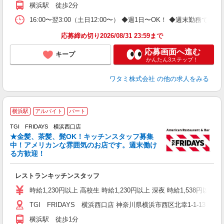
横浜駅 徒歩2分
16:00〜翌3:00（土日12:00〜） ◆週1日〜OK！ ◆週末
応募締め切り2026/08/31 23:59まで
応募画面へ進む
キープ
かんたん3ステップ！
ワタミ株式会社
の他の求人をみる
横浜駅
アルバイト
パート
TGI FRIDAYS 横浜西口店
れ
★金髪、茶髪、髭OK！キッチンスタッフ募集
履
中！アメリカンな雰囲気のお店です。週末働け
勤
る方歓迎！
交
社
レストランキッチンスタッフ
時給1,230円以上 高校生 時給1,230円以上 深夜 時給1,538円以
TGI FRIDAYS 横浜西口店 神奈川県横浜市西区北幸1-1-13 
横浜駅 徒歩1分