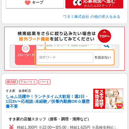
応募画面へ進む
キープ
かんたん3ステップ！
ワタミ株式会社
の他の求人をみる
≪
横浜駅
アルバイト
パート
すき家 金港町店
しゅふ活躍中！ランチタイム大歓迎！週2日・
安
1日2h〜応相談♪未経験／扶養内勤務OK☆履歴
書不要
の
すき家の店舗スタッフ（接客・調理・清掃など）
履
タ
時給1,300円 ※22:00〜翌5:00：時給1,625円 ※高校生時給1,225