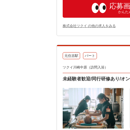
応募
かんた
株式会社ツクイ の他の求人をみる
元住吉駅
パート
ツクイ川崎中原（訪問入浴）
未経験者歓迎/同行研修あり/オ