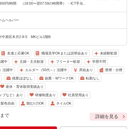
0円/時間 （18:00〜翌07:59の時間帯） ・ICT手当...
ームヘルパー
中原区木月2-8-5 MKビル1階B
友達と応募OK
職場見学OKまたは説明会あり
未経験歓迎
活躍中
主婦・主夫歓迎
フリーター歓迎
学歴不問
）活躍中
エルダー（50代～）活躍中
昇給あり
禁煙・分煙
残業ほぼなし
副業・WワークOK
転勤なし
産休・育休取得実績あり
ィブなど）あり
研修制度あり
社員登用あり
・髪色自由
髭(ひげ)OK
ネイルOK
9 まで
詳細を見る