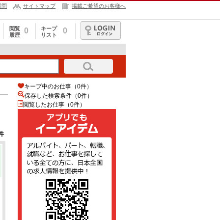
質問
サイトマップ
掲載ご希望のお客様へ
閲覧
キープ
0
0
履歴
リスト
ログイン
キープ中のお仕事（0件）
保存した検索条件（
0
件）
閲覧したお仕事（0件）
件