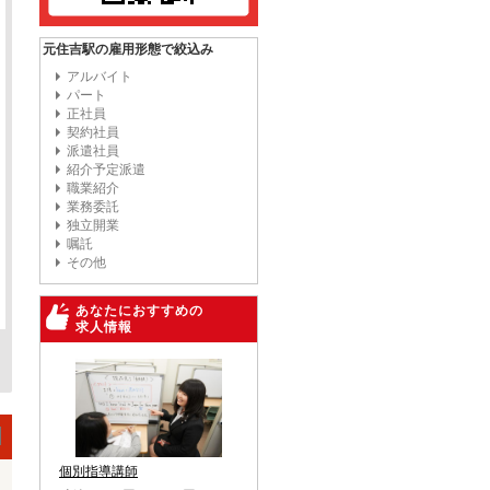
元住吉駅の雇用形態で絞込み
アルバイト
パート
正社員
契約社員
派遣社員
紹介予定派遣
職業紹介
業務委託
独立開業
嘱託
その他
あなたにおすすめの
求人情報
個別指導講師