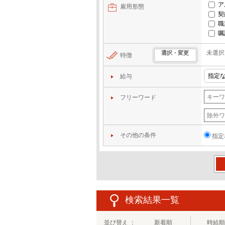
ア
雇用形態
契
職
嘱
未選択
選択・変更
特徴
給与
フリーワード
その他の条件
指定
この
検索結果一覧
並び替え ：
新着順
時給順