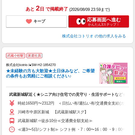
2
あと
日
で掲載終了
(2026/08/09 23:59まで)
応募画面へ進む
キープ
かんたん3ステップ！
株式会社コトリオ
の他の求人をみる
武蔵小杉駅
派遣社員
な
株式会社kotrio /●SW-H2-1854270
★未経験の方も大歓迎★土日休みなど、ご希望
女
の条件もお気軽にご相談ください♪
ド
活
ル
武蔵新城駅近く★シニア向け住宅での見守り・生活サポートなど★
自
時給1650円〜2312円 ＜日払い有/週払い有/交通費全支給(ガソリ
役
川崎市中原区新城 【武蔵新城駅スグ】
武蔵新城駅⇒徒歩10分≪交通費全額支給≫
≪週3〜5日/シフト制≫ シフト例 ・7：00〜16：00 ・9：00〜1