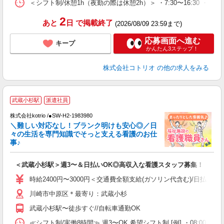
＜シフト制/休憩1h（夜勤の際は休憩2h）＞ ・7:30〜16:30 ・8:00〜
2
あと
日
で掲載終了
(2026/08/09 23:59まで)
応募画面へ進む
キープ
かんたん3ステップ！
株式会社コトリオ
の他の求人をみる
武蔵小杉駅
派遣社員
だ
株式会社kotrio /●SW-H2-1983980
＼難しい対応なし！ブランク明けも安心◎／日
女
々の生活を専門知識でそっと支える看護のお仕
ド
事♪
活
ル
＜武蔵小杉駅＞週3〜＆日払いOK◎高収入な看護スタッフ募集！
自
時給2400円〜3000円＜交通費全額支給(ガソリン代含む)/日払い可
役
川崎市中原区＊最寄り：武蔵小杉
武蔵小杉駅〜徒歩すぐ//自転車通勤OK
≪シフト制/実働8時間≫ 週3〜OK 希望シフト制 [例] ・08:00 〜 17:0