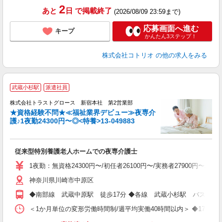
2
あと
日
で掲載終了
(2026/08/09 23:59まで)
応募画面へ進む
キープ
かんたん3ステップ！
株式会社コトリオ
の他の求人をみる
武蔵小杉駅
派遣社員
株式会社トラストグロース 新宿本社 第2営業部
★資格経験不問★≪福祉業界デビュー≫夜専介
護♪1夜勤24300円〜◎<特養>13-049883
気
従来型特別養護老人ホームでの夜専介護士
1夜勤：無資格24300円〜/初任者26100円〜/実務者27900円〜/介
神奈川県川崎市中原区
◆南部線 武蔵中原駅 徒歩17分 ◆各線 武蔵小杉駅 バス乗車
＜1か月単位の変形労働時間制/週平均実働40時間以内＞ ◆17:00〜翌