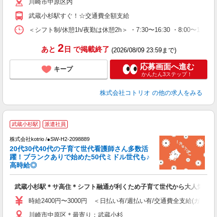
川崎市中原区内
武蔵小杉駅すぐ！☆交通費全額支給
＜シフト制/休憩1h/夜勤は休憩2h＞ ・7:30〜16:30 ・8:00〜13:0
2
あと
日
で掲載終了
(2026/08/09 23:59まで)
応募画面へ進む
キープ
かんたん3ステップ！
株式会社コトリオ
の他の求人をみる
武蔵小杉駅
派遣社員
株式会社kotrio /●SW-H2-2098889
き
20代30代40代の子育て世代看護師さん多数活
躍！ブランクありで始めた50代ミドル世代も♪
女
高時給◎
ド
活
武蔵小杉駅＊サ高住＊シフト融通が利くため子育て世代から大人気♪
ル
自
時給2400円〜3000円 ＜日払い有/週払い有/交通費全支給(ガソリ
川崎市中原区＊最寄り：武蔵小杉
役