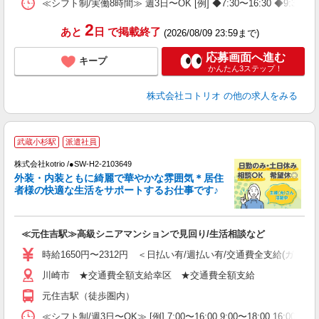
≪シフト制/実働8時間≫ 週3日〜OK [例] ◆7:30〜16:30
2
あと
日
で掲載終了
(2026/08/09 23:59まで)
応募画面へ進む
キープ
かんたん3ステップ！
株式会社コトリオ
の他の求人をみる
武蔵小杉駅
派遣社員
株式会社kotrio /●SW-H2-2103649
女
外装・内装ともに綺麗で華やかな雰囲気＊居住
ド
者様の快適な生活をサポートするお仕事です♪
活
ル
自
≪元住吉駅≫高級シニアマンションで見回り/生活相談など
役
時給1650円〜2312円 ＜日払い有/週払い有/交通費全支給(ガソリ
川崎市 ★交通費全額支給幸区 ★交通費全額支給
元住吉駅（徒歩圏内）
≪シフト制/週3日〜OK≫ [例] 7:00〜16:00 9:00〜18:00 16:0