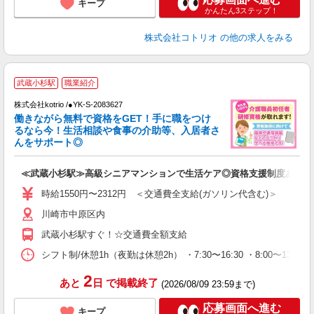
キープ
かんたん3ステップ！
株式会社コトリオ
の他の求人をみる
2
武蔵小杉駅
職業紹介
株式会社kotrio /●YK-S-2083627
女
働きながら無料で資格をGET！手に職をつけ
ド
るなら今！生活相談や食事の介助等、入居者さ
活
んをサポート◎
ル
自
≪武蔵小杉駅≫高級シニアマンションで生活ケア◎資格支援制度あり
役
時給1550円〜2312円 ＜交通費全支給(ガソリン代含む)＞
川崎市中原区内
武蔵小杉駅すぐ！☆交通費全額支給
シフト制/休憩1h（夜勤は休憩2h） ・7:30〜16:30 ・8:00〜13:00
2
あと
日
で掲載終了
(2026/08/09 23:59まで)
応募画面へ進む
キープ