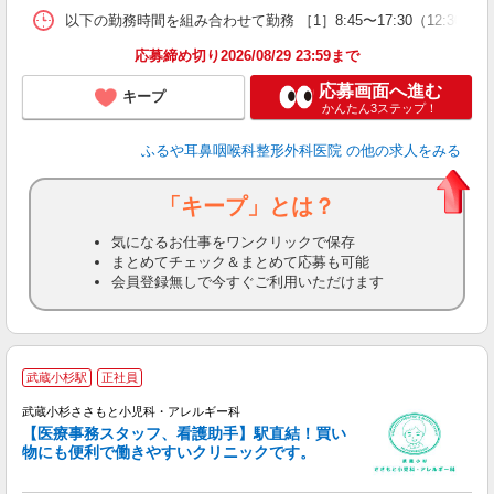
以下の勤務時間を組み合わせて勤務 ［1］8:45〜17:30（12:30
応募締め切り2026/08/29 23:59まで
応募画面へ進む
キープ
かんたん3ステップ！
ふるや耳鼻咽喉科整形外科医院
の他の求人をみる
「キープ」とは？
気になるお仕事をワンクリックで保存
まとめてチェック＆まとめて応募も可能
会員登録無しで今すぐご利用いただけます
武蔵小杉駅
正社員
武蔵小杉ささもと小児科・アレルギー科
好
【医療事務スタッフ、看護助手】駅直結！買い
未
物にも便利で働きやすいクリニックです。
制