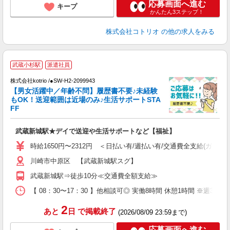
応募画面へ進む
キープ
かんたん3ステップ！
株式会社コトリオ
の他の求人をみる
武蔵小杉駅
派遣社員
株式会社kotrio /●SW-H2-2099943
女
【男女活躍中／年齢不問】履歴書不要♪未経験
ド
もOK！送迎範囲は近場のみ♪生活サポートSTA
活
FF
ル
自
武蔵新城駅★デイで送迎や生活サポートなど【福祉】
役
時給1650円〜2312円 ＜日払い有/週払い有/交通費全支給(ガソリ
川崎市中原区 【武蔵新城駅スグ】
武蔵新城駅⇒徒歩10分≪交通費全額支給≫
【 08：30〜17：30 】他相談可◎ 実働8時間 休憩1時間 ※週3日〜
2
あと
日
で掲載終了
(2026/08/09 23:59まで)
応募画面へ進む