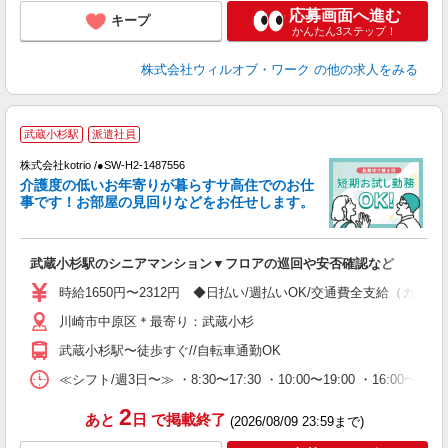
応募画面へ進む
キープ
かんたん3ステップ！
株式会社ウィルオブ・ワーク
の他の求人をみる
武蔵小杉駅
派遣社員
く
株式会社kotrio /●SW-H2-1487556
女
介護度の低いお年寄りが暮らすサ高住でのお仕
ド
事です！お部屋の見回りなどをお任せします。
活
ル
自
武蔵小杉駅のシニアマンション▼フロアの巡回や安否確認など
役
時給1650円〜2312円 ◆日払い/週払いOK/交通費全支給（ガソ
川崎市中原区＊最寄り：武蔵小杉
武蔵小杉駅〜徒歩すぐ//自転車通勤OK
≪シフト/週3日〜≫ ・8:30〜17:30 ・10:00〜19:00 ・16:0
2
あと
日
で掲載終了
(2026/08/09 23:59まで)