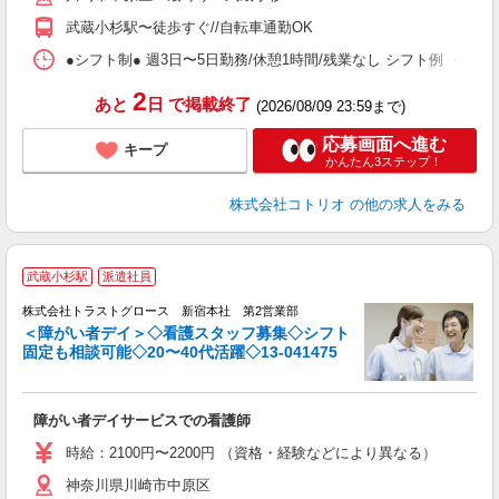
武蔵小杉駅〜徒歩すぐ//自転車通勤OK
●シフト制● 週3日〜5日勤務/休憩1時間/残業なし シフト例 ・7:00〜15:
2
あと
日
で掲載終了
(2026/08/09 23:59まで)
応募画面へ進む
キープ
かんたん3ステップ！
株式会社コトリオ
の他の求人をみる
武蔵小杉駅
派遣社員
株式会社トラストグロース 新宿本社 第2営業部
＜障がい者デイ＞◇看護スタッフ募集◇シフト
固定も相談可能◇20〜40代活躍◇13-041475
に
障がい者デイサービスでの看護師
時給：2100円〜2200円 （資格・経験などにより異なる）
神奈川県川崎市中原区