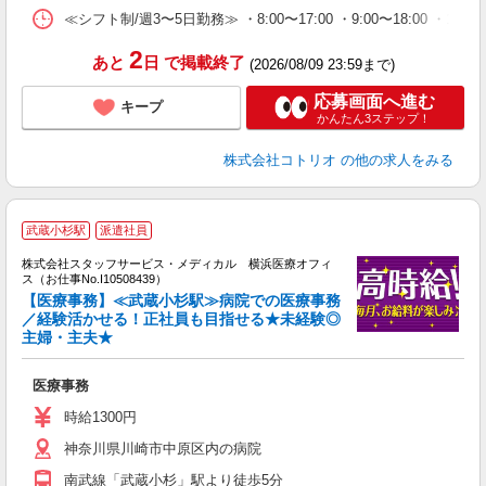
≪シフト制/週3〜5日勤務≫ ・8:00〜17:00 ・9:00〜18:00 ・1
2
あと
日
で掲載終了
(2026/08/09 23:59まで)
応募画面へ進む
キープ
かんたん3ステップ！
株式会社コトリオ
の他の求人をみる
武蔵小杉駅
派遣社員
方
を
株式会社スタッフサービス・メディカル 横浜医療オフィ
み
ス（お仕事No.I10508439）
【医療事務】≪武蔵小杉駅≫病院での医療事務
／経験活かせる！正社員も目指せる★未経験◎
主婦・主夫★
は
医療事務
時給1300円
神奈川県川崎市中原区内の病院
南武線「武蔵小杉」駅より徒歩5分