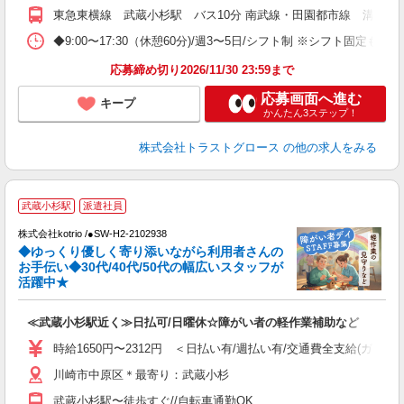
東急東横線 武蔵小杉駅 バス10分 南武線・田園都市線 溝の口駅
◆9:00〜17:30（休憩60分)/週3〜5日/シフト制 ※シフト固定も相
応募締め切り2026/11/30 23:59まで
応募画面へ進む
キープ
かんたん3ステップ！
株式会社トラストグロース
の他の求人をみる
武蔵小杉駅
派遣社員
安
株式会社kotrio /●SW-H2-2102938
女
◆ゆっくり優しく寄り添いながら利用者さんの
ド
お手伝い◆30代/40代/50代の幅広いスタッフが
活
活躍中★
ル
自
≪武蔵小杉駅近く≫日払可/日曜休☆障がい者の軽作業補助など
役
時給1650円〜2312円 ＜日払い有/週払い有/交通費全支給(ガソリ
川崎市中原区＊最寄り：武蔵小杉
武蔵小杉駅〜徒歩すぐ//自転車通勤OK