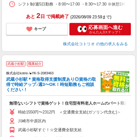
シフト制/週5日勤務 ・8:00〜17:00 ・8:30〜17:30 ※休憩1H
2
あと
日
で掲載終了
(2026/08/09 23:59まで)
応募画面へ進む
キープ
かんたん3ステップ！
株式会社コトリオ
の他の求人をみる
武蔵小杉駅
職業紹介
の
株式会社kotrio /●YK-S-2083463
女
武蔵小杉駅＊資格取得支援制度あり◎資格の取
ド
得で時給アップ♪週3〜OK！時短勤務もご相談
活
ください！
ル
自
無理ないシフトで資格ゲット！住宅型有料老人ホームのパート職員
役
時給1550円〜2312円 ＜交通費全支給(ガソリン代含む)＞
川崎市中原区内
武蔵小杉駅すぐ！☆交通費全額支給