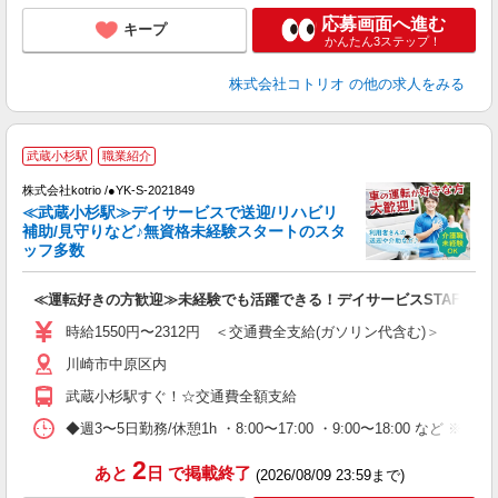
応募画面へ進む
キープ
かんたん3ステップ！
株式会社コトリオ
の他の求人をみる
≪
武蔵小杉駅
職業紹介
株式会社kotrio /●YK-S-2021849
女
≪武蔵小杉駅≫デイサービスで送迎/リハビリ
ド
補助/見守りなど♪無資格未経験スタートのスタ
活
ッフ多数
ル
自
≪運転好きの方歓迎≫未経験でも活躍できる！デイサービスSTAFF
役
時給1550円〜2312円 ＜交通費全支給(ガソリン代含む)＞
川崎市中原区内
武蔵小杉駅すぐ！☆交通費全額支給
◆週3〜5日勤務/休憩1h ・8:00〜17:00 ・9:00〜18:00 など ※8
2
あと
日
で掲載終了
(2026/08/09 23:59まで)