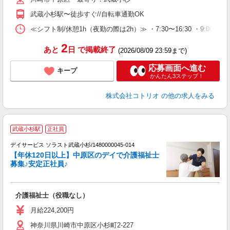
武蔵小杉駅〜徒歩すぐ//自転車通勤OK
≪シフト制/休憩1h（夜勤の際は2h）≫ ・7:30〜16:30 ・9:00〜18
2
あと
日
で掲載終了
(2026/08/09 23:59まで)
応募画面へ進む
キープ
かんたん3ステップ！
株式会社コトリオ
の他の求人をみる
武蔵小杉駅
正社員
デイサービス ソラスト武蔵小杉/1480000045-014
【年休120日以上】中原区のデイで介護福祉士
募集♪安定正社員♪
か
介護福祉士（役職なし）
ー
月給224,200円
神奈川県川崎市中原区小杉町2-227