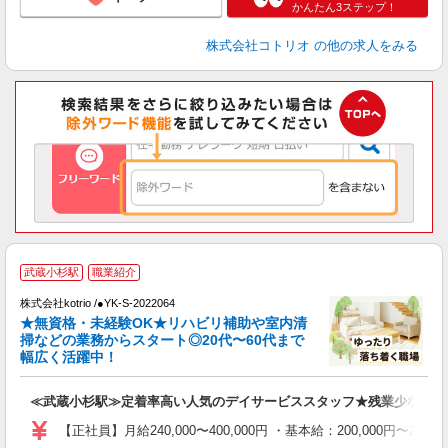
かんたん3ステップ！
株式会社コトリオ
の他の求人をみる
武蔵小杉駅
職業紹介
株式会社kotrio /●YK-S-2022064
女
★無資格・未経験OK★リハビリ補助や室内清
ド
掃などの業務からスタート◎20代〜60代まで
活
幅広く活躍中！
ル
自
≪武蔵小杉駅≫定着率高い人気のデイサービススタッフ★残業少なめ
役
【正社員】月給240,000〜400,000円 ・基本給：200,000