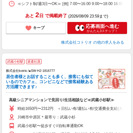
≪シフト制/週3日〜OK≫ [例] 7:00〜16:00 9:00〜18:00 16:0
2
あと
日
で掲載終了
(2026/08/09 23:59まで)
応募画面へ進む
キープ
かんたん3ステップ！
株式会社コトリオ
の他の求人をみる
武蔵小杉駅
派遣社員
株式会社kotrio /●SW-H2-1816777
居住者様とお話することも多く、接客にも似て
女
いるのでカフェ、コンビニなどで接客経験ある
ド
方活躍できます♪
活
ル
高級シニアマンションで見回り/生活相談など≪武蔵小杉駅≫
自
時給1650円〜2312円 ＜日払い有/週払い有/交通費全支給(ガソリ
役
川崎市中原区＊最寄り：武蔵小杉
武蔵小杉駅〜徒歩すぐ//自転車通勤OK