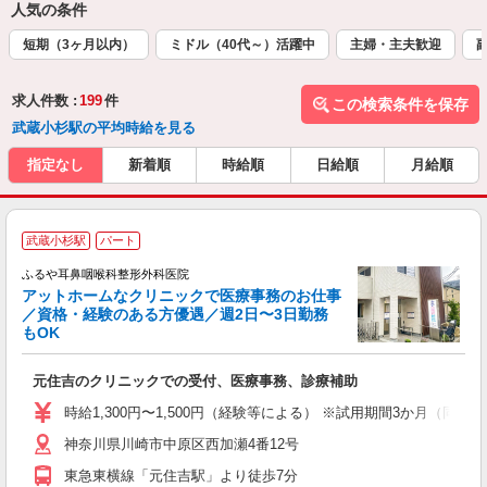
人気の条件
短期（3ヶ月以内）
ミドル（40代～）活躍中
主婦・主夫歓迎
求人件数 :
199
件
この検索条件を保存
武蔵小杉駅の平均時給を見る
指定なし
新着順
時給順
日給順
月給順
武蔵小杉駅
パート
ふるや耳鼻咽喉科整形外科医院
アットホームなクリニックで医療事務のお仕事
／資格・経験のある方優遇／週2日〜3日勤務
もOK
更
元住吉のクリニックでの受付、医療事務、診療補助
経
転
時給1,300円〜1,500円（経験等による） ※試用期間3か月（同条
神奈川県川崎市中原区西加瀬4番12号
東急東横線「元住吉駅」より徒歩7分