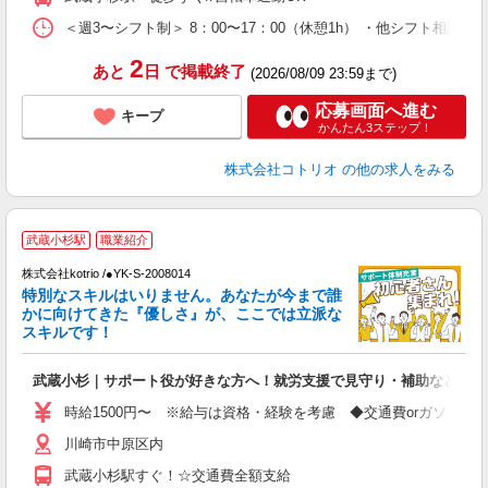
＜週3〜シフト制＞ 8：00〜17：00（休憩1h） ・他シフト相談可
2
あと
日
で掲載終了
(2026/08/09 23:59まで)
応募画面へ進む
キープ
かんたん3ステップ！
株式会社コトリオ
の他の求人をみる
武蔵小杉駅
職業紹介
株式会社kotrio /●YK-S-2008014
女
特別なスキルはいりません。あなたが今まで誰
ド
かに向けてきた『優しさ』が、ここでは立派な
活
スキルです！
ル
自
武蔵小杉｜サポート役が好きな方へ！就労支援で見守り・補助など♪
役
時給1500円〜 ※給与は資格・経験を考慮 ◆交通費orガソリン
川崎市中原区内
武蔵小杉駅すぐ！☆交通費全額支給