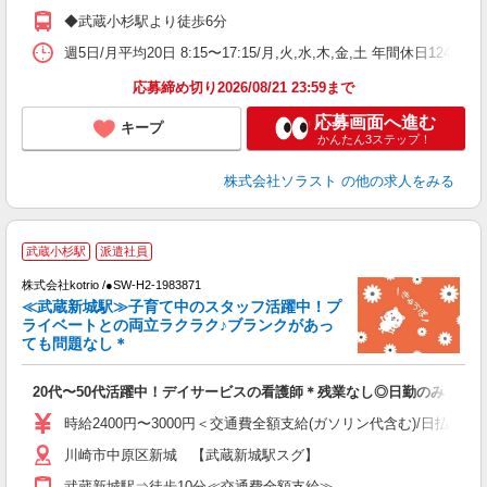
◆武蔵小杉駅より徒歩6分
週5日/月平均20日 8:15〜17:15/月,火,水,木,金,土 年間休日12
応募締め切り2026/08/21 23:59まで
応募画面へ進む
キープ
かんたん3ステップ！
株式会社ソラスト
の他の求人をみる
武蔵小杉駅
派遣社員
株式会社kotrio /●SW-H2-1983871
女
≪武蔵新城駅≫子育て中のスタッフ活躍中！プ
ド
ライベートとの両立ラクラク♪ブランクがあっ
活
ても問題なし＊
ル
自
20代〜50代活躍中！デイサービスの看護師＊残業なし◎日勤のみ
役
時給2400円〜3000円＜交通費全額支給(ガソリン代含む)/日払い可
川崎市中原区新城 【武蔵新城駅スグ】
武蔵新城駅⇒徒歩10分≪交通費全額支給≫