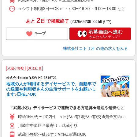
＜シフト制/週3日〜OK＞ ・7:30〜16:30 ・9:00〜18:00 など ※
2
あと
日
で掲載終了
(2026/08/09 23:59まで)
応募画面へ進む
キープ
かんたん3ステップ！
株式会社コトリオ
の他の求人をみる
武蔵小杉駅
派遣社員
株式会社kotrio /●SW-H2-1816721
地域の人が利用するデイサービスで、自動車で
女
の送迎や利用者さんの生活サポートをお願いし
ド
ます♪日払いOK
活
ル
『武蔵小杉』デイサービスで運転できる方急募★送迎や清掃など！
自
時給1650円〜2312円 ＜日払い有/週払い有/交通費全支給(ガソリ
役
川崎市中原区＊最寄り：武蔵小杉
武蔵小杉駅〜徒歩すぐ//自転車通勤OK