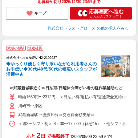
応募締め切り2026/11/30 23:59まで
応募画面へ進む
キープ
かんたん3ステップ！
株式会社トラストグロース
の他の求人をみる
武蔵小杉駅
派遣社員
安
株式会社kotrio /●SW-H2-2102937
女
◆ゆっくり優しく寄り添いながら利用者さんの
ド
お手伝い◆30代/40代/50代の幅広いスタッフが
活
活躍中★
ル
自
≪武蔵新城駅近く≫日払可/日曜休☆障がい者の軽作業補助など
役
時給1650円〜2312円 ＜日払い有/週払い有/交通費全支給(ガソリ
川崎市中原区
武蔵新城駅⇒徒歩10分≪交通費全額支給≫
＜週3〜シフト制＞ 8：00〜17：00（休憩1h） ・他シフト相談可
2
あと
日
で掲載終了
(2026/08/09 23:59まで)