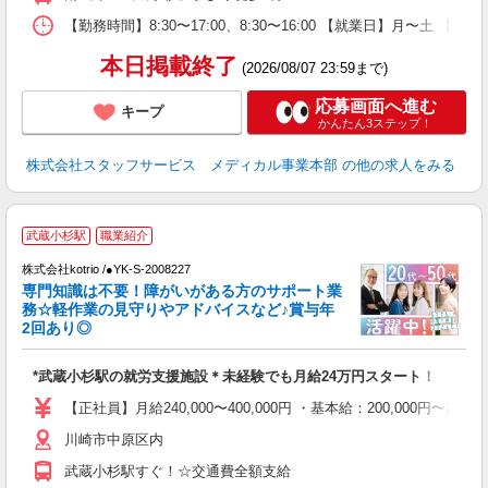
【勤務時間】8:30〜17:00、8:30〜16:00 【就業日】月〜土 【勤
本日掲載終了
(2026/08/07 23:59まで)
応募画面へ進む
キープ
かんたん3ステップ！
株式会社スタッフサービス メディカル事業本部
の他の求人をみる
武蔵小杉駅
職業紹介
株式会社kotrio /●YK-S-2008227
女
専門知識は不要！障がいがある方のサポート業
ド
務☆軽作業の見守りやアドバイスなど♪賞与年
活
2回あり◎
ル
自
*武蔵小杉駅の就労支援施設＊未経験でも月給24万円スタート！
役
【正社員】月給240,000〜400,000円 ・基本給：200,000
川崎市中原区内
武蔵小杉駅すぐ！☆交通費全額支給