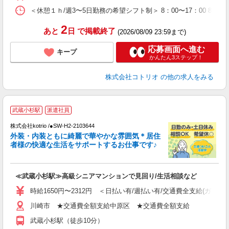
＜休憩１ｈ/週3〜5日勤務の希望シフト制＞ 8：00〜17：00 8：30
2
あと
日
で掲載終了
(2026/08/09 23:59まで)
応募画面へ進む
キープ
かんたん3ステップ！
株式会社コトリオ
の他の求人をみる
武蔵小杉駅
派遣社員
株式会社kotrio /●SW-H2-2103644
女
外装・内装ともに綺麗で華やかな雰囲気＊居住
ド
者様の快適な生活をサポートするお仕事です♪
活
ル
自
≪武蔵小杉駅≫高級シニアマンションで見回り/生活相談など
役
時給1650円〜2312円 ＜日払い有/週払い有/交通費全支給(ガソリ
川崎市 ★交通費全額支給中原区 ★交通費全額支給
武蔵小杉駅（徒歩10分）