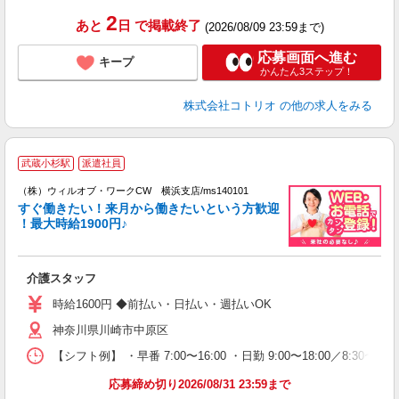
2
あと
日
で掲載終了
(2026/08/09 23:59まで)
応募画面へ進む
キープ
かんたん3ステップ！
株式会社コトリオ
の他の求人をみる
＼
武蔵小杉駅
派遣社員
い
（株）ウィルオブ・ワークCW 横浜支店/ms140101
試
すぐ働きたい！来月から働きたいという方歓迎
働
！最大時給1900円♪
入
場
第
介護スタッフ
ミ
～
時給1600円 ◆前払い・日払い・週払いOK
務
神奈川県川崎市中原区
煙
社
【シフト例】 ・早番 7:00〜16:00 ・日勤 9:00〜18:00／8:
応募締め切り2026/08/31 23:59まで