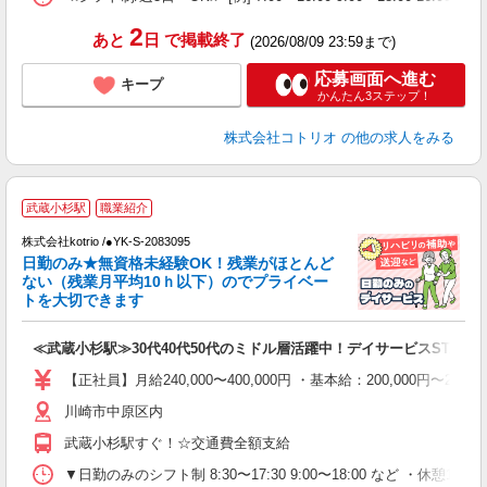
2
あと
日
で掲載終了
(2026/08/09 23:59まで)
応募画面へ進む
キープ
かんたん3ステップ！
株式会社コトリオ
の他の求人をみる
武蔵小杉駅
職業紹介
実
株式会社kotrio /●YK-S-2083095
女
日勤のみ★無資格未経験OK！残業がほとんど
ド
ない（残業月平均10ｈ以下）のでプライベー
活
トを大切できます
ル
自
≪武蔵小杉駅≫30代40代50代のミドル層活躍中！デイサービスSTAFF
役
【正社員】月給240,000〜400,000円 ・基本給：200,000
川崎市中原区内
武蔵小杉駅すぐ！☆交通費全額支給
▼日勤のみのシフト制 8:30〜17:30 9:00〜18:00 など ・休憩1