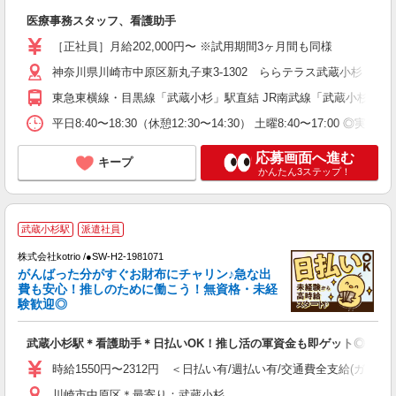
医療事務スタッフ、看護助手
［正社員］月給202,000円〜 ※試用期間3ヶ月間も同様
神奈川県川崎市中原区新丸子東3-1302 ららテラス武蔵小杉
東急東横線・目黒線「武蔵小杉」駅直結 JR南武線「武蔵小杉」駅 
平日8:40〜18:30（休憩12:30〜14:30） 土曜8:40〜1
応募画面へ進む
キープ
かんたん3ステップ！
2
武蔵小杉駅
派遣社員
株式会社kotrio /●SW-H2-1981071
女
がんばった分がすぐお財布にチャリン♪急な出
ド
費も安心！推しのために働こう！無資格・未経
活
験歓迎◎
ル
自
武蔵小杉駅＊看護助手＊日払いOK！推し活の軍資金も即ゲット◎
役
時給1550円〜2312円 ＜日払い有/週払い有/交通費全支給(ガソリ
川崎市中原区＊最寄り：武蔵小杉