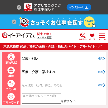
関東
の求人
▼エリア変更
東急東横線 武蔵小杉駅の医療・介護・福祉のバイト・アルバイト・パ
ートの求人情報一覧
武蔵小杉駅
選択
勤務地/駅
医療・介護・福祉すべて
選択
職種
雇用形態、給与、特徴、その他
選択
こだわり
を含まない
フリーワード