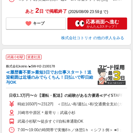
2
あと
日
で掲載終了
(2026/08/09 23:59まで)
応募画面へ進む
キープ
かんたん3ステップ！
株式会社コトリオ
の他の求人をみる
武蔵小杉駅
派遣社員
株式会社kotrio /●SW-H2-2100178
女
≪履歴書不要≫最短3日でお仕事スタート！送
ド
迎範囲は近場のみでらくちん！日払いで即日給
活
与OK
ル
自
日収1.3万円〜☆【運転・配送】の経験がある方優遇≪デイSTAFF≫
役
時給1650円〜2312円 ＜日払い有/週払い有/交通費全支給(ガソリ
川崎市中原区＊最寄り：武蔵小杉
武蔵小杉駅〜徒歩すぐ//自転車通勤OK
7:00〜19:00の時間帯で実働8ｈ／休憩1ｈ ＜シフト例＞ ■8：00－17