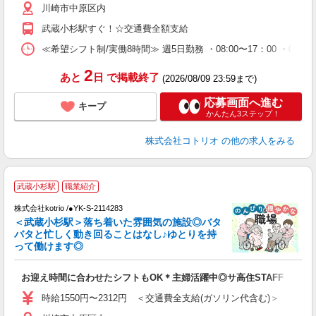
川崎市中原区内
武蔵小杉駅すぐ！☆交通費全額支給
≪希望シフト制/実働8時間≫ 週5日勤務 ・08:00〜17：00 ・09:00
2
あと
日
で掲載終了
(2026/08/09 23:59まで)
応募画面へ進む
キープ
かんたん3ステップ！
株式会社コトリオ
の他の求人をみる
武蔵小杉駅
職業紹介
軽
株式会社kotrio /●YK-S-2114283
女
＜武蔵小杉駅＞落ち着いた雰囲気の施設◎バタ
ド
バタと忙しく動き回ることはなし♪ゆとりを持
活
って働けます◎
ル
自
お迎え時間に合わせたシフトもOK＊主婦活躍中◎サ高住STAFF
役
時給1550円〜2312円 ＜交通費全支給(ガソリン代含む)＞