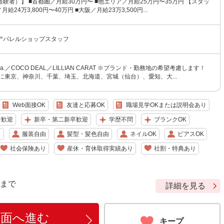
験者）】 ■首都圏／月給30万円〜 ■他エリア／月給25万円〜35万円 【スタッ
給24万3,800円〜40万円 ■大阪／月給23万3,500円...
アパレルショップスタッフ
tola.／COCO DEAL／LILLIAN CARAT ※ブランド・勤務地の希望考慮します！
に東京、神奈川、千葉、埼玉、北海道、宮城（仙台）、愛知、大...
Web面接OK
友達と応募OK
職場見学OKまたは説明会あり
者歓迎
新卒・第二新卒歓迎
学歴不問
ブランクOK
り
服装自由
髪型・髪色自由
ネイルOK
ピアスOK
社会保険あり
産休・育休取得実績あり
社割・特典あり
9 まで
詳細を見る
画面へ進む
キープ