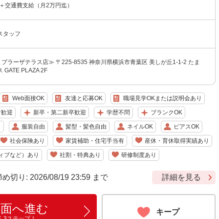
〜＋交通費支給（月2万円迄）
スタッフ
まプラーザテラス店≫ 〒225-8535 神奈川県横浜市青葉区 美しが丘1-1-2 たま
ATE PLAZA 2F
Web面接OK
友達と応募OK
職場見学OKまたは説明会あり
者歓迎
新卒・第二新卒歓迎
学歴不問
ブランクOK
り
服装自由
髪型・髪色自由
ネイルOK
ピアスOK
社会保険あり
家賃補助・住宅手当有
産休・育休取得実績あり
ィブなど）あり
社割・特典あり
研修制度あり
: 2026/08/19 23:59 まで
詳細を見る
画面へ進む
キープ
ん3ステップ！