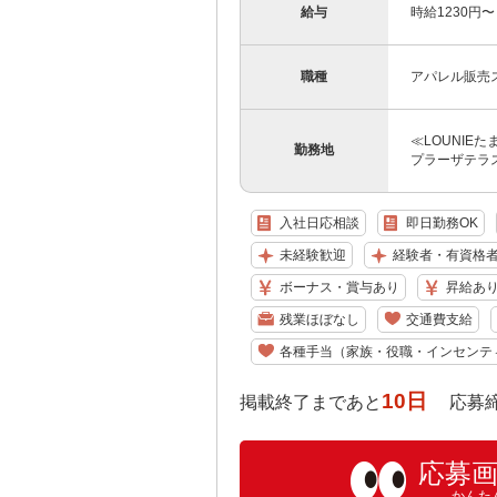
給与
時給1230円
職種
アパレル販売
≪LOUNIEた
勤務地
プラーザテラス G
入社日応相談
即日勤務OK
未経験歓迎
経験者・有資格
ボーナス・賞与あり
昇給あ
残業ほぼなし
交通費支給
各種手当（家族・役職・インセンテ
10日
掲載終了まであと
応募締め切り
応募
かんた