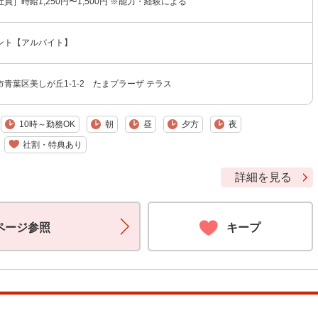
員］時給1,250円〜1,500円 ※能力・経験による
ント【アルバイト】
青葉区美しが丘1-1-2 たまプラーザ テラス
10時～勤務OK
朝
昼
夕方
夜
社割・特典あり
詳細を見る
ページ参照
キープ