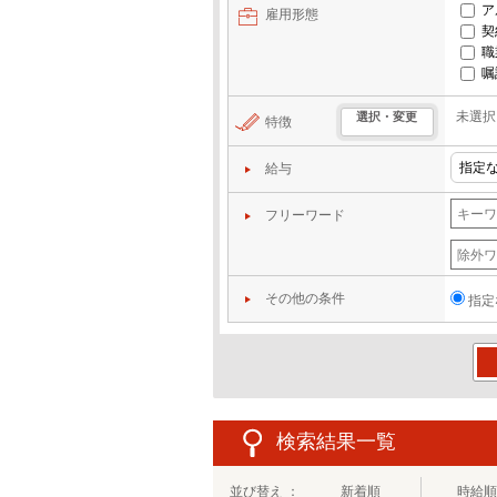
ア
雇用形態
契
職
嘱
未選択
選択・変更
特徴
給与
フリーワード
その他の条件
指定
この
検索結果一覧
並び替え ：
新着順
時給順