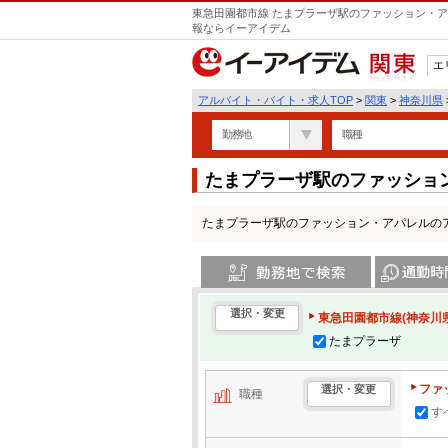
東急田園都市線 たまプラーザ駅のファッション・ア
報ならイーアイデム
エ
関東
アルバイト・バイト・求人TOP
>
関東
>
神奈川県
勤務地
職種
たまプラーザ駅のファッショ
一覧
たまプラーザ駅のファッション・アパレルの
勤務地で検索
通勤時間・区
選択・変更
東急田園都市線(神奈川県
たまプラーザ
ファ
選択・変更
職種
す