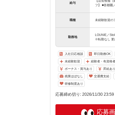
【店長候補（経
給与
フ】 ■首都圏／月
職種
未経験歓迎の
LOUNIE／S
勤務地
※転勤なし 更
入社日応相談
即日勤務OK
未経験歓迎
経験者・有資格
ボーナス・賞与あり
昇給あ
残業ほぼなし
交通費支給
研修制度あり
応募締め切り: 2026/11/30 23:5
応募