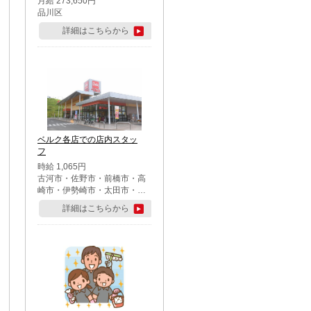
月給 273,650円
品川区
詳細はこちらから
ベルク各店での店内スタッ
フ
時給 1,065円
古河市・佐野市・前橋市・高
崎市・伊勢崎市・太田市・館
林市・藤岡市・大泉町・さい
詳細はこちらから
たま市北区・川越市・熊谷
市・行田市・秩父市・所沢
市・飯能市・東松山市・坂戸
市・鶴ケ島市・千葉市中央
区・市川市・松戸市・習志野
市・柏市・流山市・八千代
市・足立区・江戸川区・八王
子市・町田市