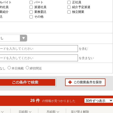
ルバイト
パート
正社員
約社員
派遣社員
紹介予定派遣
業紹介
業務委託
独立開業
託
その他
を含む
を含まない
なし
本日掲載
締切間近
この検索条件を保存
条件で検索
26 件
の情報が見つかりました
日給順
月給順
並び替え解除