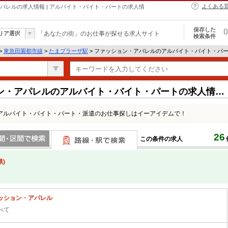
よくある
パレルの求人情報 | アルバイト・バイト・パートの求人情
保存した
0
リア選択
「あなたの街」のお仕事が探せる求人サイト
検索条件
>
東急田園都市線
>
たまプラーザ駅
> ファッション・アパレルのアルバイト・バイト・パ
ン・アパレルのアルバイト・バイト・パートの求人情報
アルバイト・バイト・パート・派遣のお仕事探しはイーアイデムで！
26
この条件の求人
間で検索
路線・駅・駅で検索
)
ッション・アパレル
べて