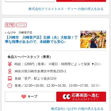
株式会社クリエイトエス・ディー
の他の求人をみる
登戸駅
パート
いなげや 川崎登戸店
【川崎市 川崎登戸店】主婦（夫）大歓迎！丁
寧な指導があるので、未経験でも安心♪
な
食品スーパースタッフ（青果）
未
エ
時給：1288円（青果） ※曜日・時間帯によって加算 ▼詳細は以下
あ
神奈川県川崎市多摩区中野島2325-1
ピ
W
各線「登戸」駅より徒歩12分
青果／12:00〜16:00、12:30〜16:30、13:00〜17
応募画面へ進む
キープ
かんたん3ステップ！
株式会社いなげや
の他の求人をみる