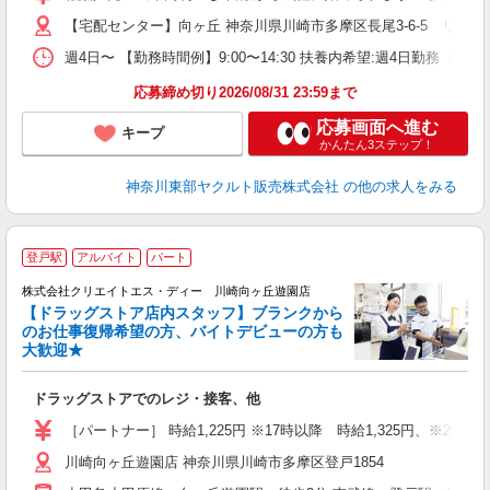
扶
【宅配センター】向ヶ丘 神奈川県川崎市多摩区長尾3-6-5 リヴイ
週4日〜 【勤務時間例】9:00〜14:30 扶養内希望:週4日勤務
応募締め切り2026/08/31 23:59まで
応募画面へ進む
キープ
かんたん3ステップ！
神奈川東部ヤクルト販売株式会社
の他の求人をみる
登戸駅
アルバイト
パート
株式会社クリエイトエス・ディー 川崎向ヶ丘遊園店
【ドラッグストア店内スタッフ】ブランクから
のお仕事復帰希望の方、バイトデビューの方も
大歓迎★
ル
ドラッグストアでのレジ・接客、他
入
ー
［パートナー］ 時給1,225円 ※17時以降 時給1,325円、※20時
川崎向ヶ丘遊園店 神奈川県川崎市多摩区登戸1854