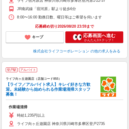
ライフ宿河原店 神奈川県川崎市多摩区宿河原1-22-37
JR南武線「宿河原」駅より徒歩6分
8:00〜16:00 勤務日数、曜日等はご希望を伺います
応募締め切り2026/08/20 23:59まで
応募画面へ進む
キープ
かんたん3ステップ！
株式会社ライフコーポレーション
の他の求人をみる
登戸駅
アルバイト
ライフ向ヶ丘遊園店（店舗コード855）
【ライフ／アルバイト求人】キレイ好きな方歓
迎。未経験から始められる作業場清掃スタッフ
募集！
作業場清掃
未
ダ
時給1,235円以上
昇
ライフ向ヶ丘遊園店 神奈川県川崎市多摩区登戸2735
K