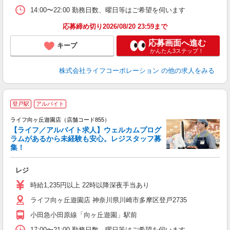
14:00〜22:00 勤務日数、曜日等はご希望を伺います
応募締め切り2026/08/20 23:59まで
応募画面へ進む
キープ
かんたん3ステップ！
株式会社ライフコーポレーション
の他の求人をみる
登戸駅
アルバイト
ライフ向ヶ丘遊園店（店舗コード855）
【ライフ／アルバイト求人】ウェルカムプログ
ラムがあるから未経験も安心。レジスタッフ募
集！
レジ
未
～
時給1,235円以上 22時以降深夜手当あり
養
ライフ向ヶ丘遊園店 神奈川県川崎市多摩区登戸2735
小田急小田原線「向ヶ丘遊園」駅前
17:00〜21:00 勤務日数、曜日等はご希望を伺います