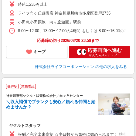
～
時給1,235円以上
養
ライフ向ヶ丘遊園店 神奈川県川崎市多摩区登戸2735
小田急小田原線「向ヶ丘遊園」駅前
8:00〜12:00、13:00〜17:00の4時間 もしくは 8:00〜16:0
応募締め切り2026/08/20 23:59まで
応募画面へ進む
キープ
かんたん3ステップ！
株式会社ライフコーポレーション
の他の求人をみる
登戸駅
業務委託
神奈川東部ヤクルト販売株式会社／向ヶ丘センター
＼収入補償でブランクも安心／頼れる仲間と始
で
めませんか？
あ
ヤクルトスタッフ
未
報酬／完全出来高制 ☆少日数から気軽に始められます！ 扶養内平均収