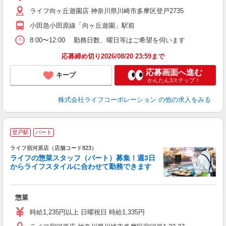
2
ライフ向ヶ丘遊園店 神奈川県川崎市多摩区登戸2735
小田急小田原線「向ヶ丘遊園」駅前
8:00〜12:00 勤務日数、曜日等はご希望を伺います
応募締め切り2026/08/20 23:59まで
応募画面へ進む
キープ
かんたん3ステップ！
株式会社ライフコーポレーション
の他の求人をみる
登戸駅
パート
ライフ宿河原店（店舗コード823）
ライフの惣菜スタッフ（パート）募集！週3日
からライフスタイルに合わせて勤務できます
惣菜
未
～
時給1,235円以上 日曜祝日 時給1,335円
2