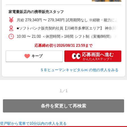
ン
家電量販店内の携帯販売スタッフ
月給 279,340円 〜 279,340円 試用期間なし ※経験・能力による 
■ソフトバンク販売契約社員【川崎市多摩区エリア】 神奈川県川
10:00 〜 21:00 ＜休憩時間＞1時間 シフト制（実働8時間） 
応募締め切り2026/08/31 23:59まで
応募画面へ進む
キープ
かんたん3ステップ！
ＳＢヒューマンキャピタル㈱
の他の求人をみる
1／1
条件を変更して再検索
登戸駅から電車で10分以内の求人を見る