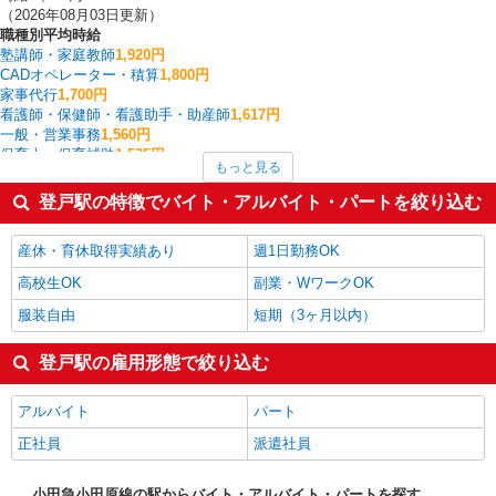
（2026年08月03日更新）
職種別平均時給
塾講師・家庭教師
1,920円
CADオペレーター・積算
1,800円
家事代行
1,700円
看護師・保健師・看護助手・助産師
1,617円
一般・営業事務
1,560円
保育士・保育補助
1,535円
もっと見る
介護職・ヘルパー
1,527円
その他介護・福祉
1,525円
登戸駅の特徴でバイト・アルバイト・パートを絞り込む
その他飲食・フード
1,500円
イベント・キャンペーン
1,500円
産休・育休取得実績あり
週1日勤務OK
登戸駅の他の職種の平均時給を見る
高校生OK
副業・WワークOK
服装自由
短期（3ヶ月以内）
登戸駅の雇用形態で絞り込む
アルバイト
パート
正社員
派遣社員
小田急小田原線の駅からバイト・アルバイト・パートを探す