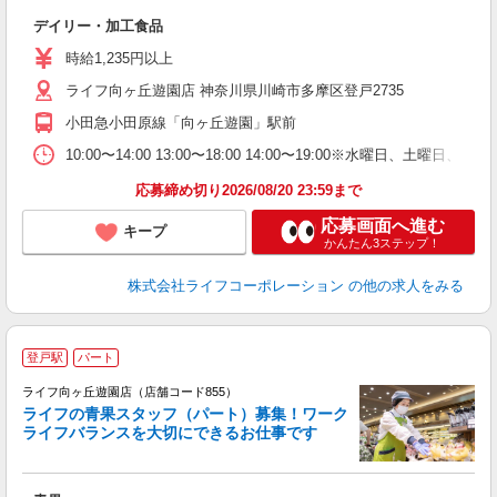
ス
デイリー・加工食品
未
～
時給1,235円以上
2
ライフ向ヶ丘遊園店 神奈川県川崎市多摩区登戸2735
小田急小田原線「向ヶ丘遊園」駅前
10:00〜14:00 13:00〜18:00 14:00〜19:00※水曜
応募締め切り2026/08/20 23:59まで
応募画面へ進む
キープ
かんたん3ステップ！
株式会社ライフコーポレーション
の他の求人をみる
登戸駅
パート
ライフ向ヶ丘遊園店（店舗コード855）
ライフの青果スタッフ（パート）募集！ワーク
ライフバランスを大切にできるお仕事です
の