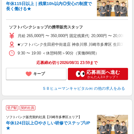
配
年休115日以上｜残業10h以内◎安心の制度で
長く働ける★
ソフトバンクショップの携帯販売スタッフ
月給 265,000円 〜 350,000円 固定残業代: 20,000円
■ソフトバンク生田府中街道店 神奈川県 川崎市多摩区 生田3丁目 1
9:30 〜 19:00 ＜休憩時間＞90分（実働8時間）
応募締め切り2026/08/31 23:59まで
応募画面へ進む
キープ
かんたん3ステップ！
ＳＢヒューマンキャピタル㈱
の他の求人をみる
登戸駅
契約社員
ソフトバンク販売契約社員【川崎市多摩区エリア】
年休124日以上◎やさしい研修でステップUP
で
★
ボ