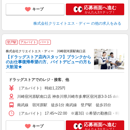
応募画面へ進む
キープ
かんたん3ステップ！
株式会社クリエイトエス・ディー
の他の求人をみる
登戸駅
アルバイト
パート
株式会社クリエイトエス・ディー 川崎宿河原駅南口店
【ドラッグストア店内スタッフ】ブランクから
のお仕事復帰希望の方、バイトデビューの方も
大歓迎★
ル
ドラッグストアでのレジ・接客、他
入
ー
［アルバイト］ 時給1,225円
川崎宿河原駅南口店 神奈川県川崎市多摩区宿河原3-3-15 dolce 1階
南武線 宿河原駅 徒歩1分 南武線 登戸駅 徒歩15分
［アルバイト］ 17:45〜22:00 ※週3日 ☆希望の勤務日・時間相
応募画面へ進む
キープ
かんたん3ステップ！