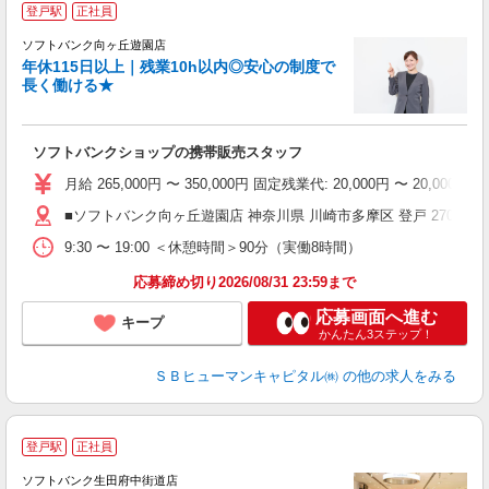
登戸駅
正社員
休
ソフトバンク向ヶ丘遊園店
配
年休115日以上｜残業10h以内◎安心の制度で
長く働ける★
ソフトバンクショップの携帯販売スタッフ
月給 265,000円 〜 350,000円 固定残業代: 20,000円
■ソフトバンク向ヶ丘遊園店 神奈川県 川崎市多摩区 登戸 2706‐5
9:30 〜 19:00 ＜休憩時間＞90分（実働8時間）
応募締め切り2026/08/31 23:59まで
応募画面へ進む
キープ
かんたん3ステップ！
ＳＢヒューマンキャピタル㈱
の他の求人をみる
登戸駅
正社員
休
ソフトバンク生田府中街道店