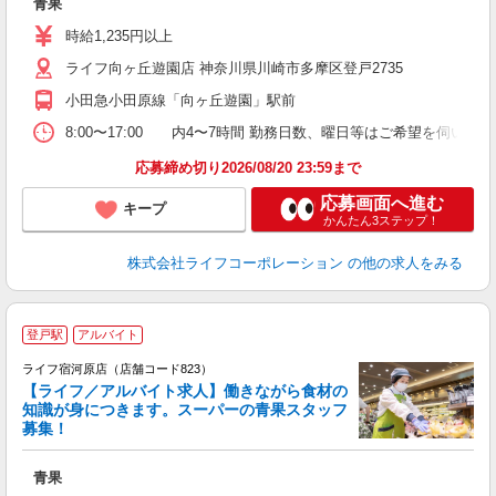
青果
未
～
時給1,235円以上
養
ライフ向ヶ丘遊園店 神奈川県川崎市多摩区登戸2735
小田急小田原線「向ヶ丘遊園」駅前
8:00〜17:00 内4〜7時間 勤務日数、曜日等はご希望を伺います
応募締め切り2026/08/20 23:59まで
応募画面へ進む
キープ
かんたん3ステップ！
株式会社ライフコーポレーション
の他の求人をみる
登戸駅
アルバイト
ライフ宿河原店（店舗コード823）
【ライフ／アルバイト求人】働きながら食材の
知識が身につきます。スーパーの青果スタッフ
募集！
旬
青果
未