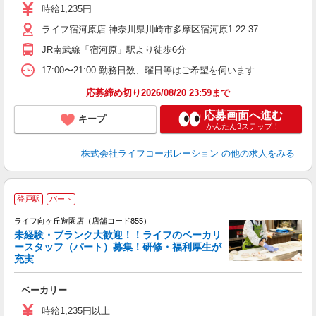
ダ
時給1,235円
昇
ライフ宿河原店 神奈川県川崎市多摩区宿河原1-22-37
K
JR南武線「宿河原」駅より徒歩6分
17:00〜21:00 勤務日数、曜日等はご希望を伺います
応募締め切り2026/08/20 23:59まで
応募画面へ進む
キープ
かんたん3ステップ！
株式会社ライフコーポレーション
の他の求人をみる
登戸駅
パート
ライフ向ヶ丘遊園店（店舗コード855）
未経験・ブランク大歓迎！！ライフのベーカリ
ースタッフ（パート）募集！研修・福利厚生が
充実
ベーカリー
未
～
時給1,235円以上