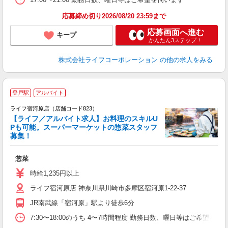
応募締め切り2026/08/20 23:59まで
応募画面へ進む
キープ
かんたん3ステップ！
株式会社ライフコーポレーション
の他の求人をみる
登戸駅
アルバイト
ライフ宿河原店（店舗コード823）
【ライフ／アルバイト求人】お料理のスキルU
Pも可能。スーパーマーケットの惣菜スタッフ
募集！
惣菜
未
ダ
時給1,235円以上
昇
ライフ宿河原店 神奈川県川崎市多摩区宿河原1-22-37
K
JR南武線「宿河原」駅より徒歩6分
7:30〜18:00のうち 4〜7時間程度 勤務日数、曜日等はご希望を伺