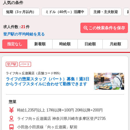
人気の条件
短期（3ヶ月以内）
ミドル（40代～）活躍中
主婦・主夫歓迎
求人件数 :
21
件
この検索条件を保存
登戸駅の平均時給を見る
指定なし
新着順
時給順
日給順
月給順
登戸駅
パート
ライフ向ヶ丘遊園店（店舗コード855）
ライフの惣菜スタッフ（パート）募集！週3日
からライフスタイルに合わせて勤務できます
惣菜
未
～
時給1,235円以上 17時以降+100円 20時以降+200円
2
ライフ向ヶ丘遊園店 神奈川県川崎市多摩区登戸2735
小田急小田原線「向ヶ丘遊園」駅前