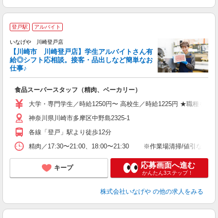
登戸駅
アルバイト
いなげや 川崎登戸店
【川崎市 川崎登戸店】学生アルバイトさん有
給◎シフト応相談。接客・品出しなど簡単なお
仕事♪
す
食品スーパースタッフ（精肉、ベーカリー）
未
夕
大学・専門学生／時給1250円〜 高校生／時給1225円 ★職種
社
神奈川県川崎市多摩区中野島2325-1
各線「登戸」駅より徒歩12分
精肉／17:30〜21:00、18:00〜21:30 ※作業場清掃
応募画面へ進む
キープ
かんたん3ステップ！
株式会社いなげや
の他の求人をみる