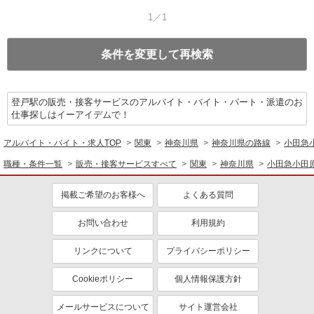
1／1
条件を変更して再検索
登戸駅の販売・接客サービスのアルバイト・バイト・パート・派遣のお
仕事探しはイーアイデムで！
アルバイト・バイト・求人TOP
関東
神奈川県
神奈川県の路線
小田急
職種・条件一覧
販売・接客サービスすべて
関東
神奈川県
小田急小田
掲載ご希望のお客様へ
よくある質問
お問い合わせ
利用規約
リンクについて
プライバシーポリシー
Cookieポリシー
個人情報保護方針
メールサービスについて
サイト運営会社