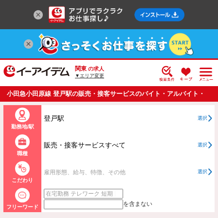
関東
の求人
▼エリア変更
小田急小田原線 登戸駅の販売・接客サービスのバイト・アルバイト・
パートの求人情報一覧
登戸駅
選択
勤務地/駅
販売・接客サービスすべて
選択
職種
雇用形態、給与、特徴、その他
選択
こだわり
を含まない
フリーワード