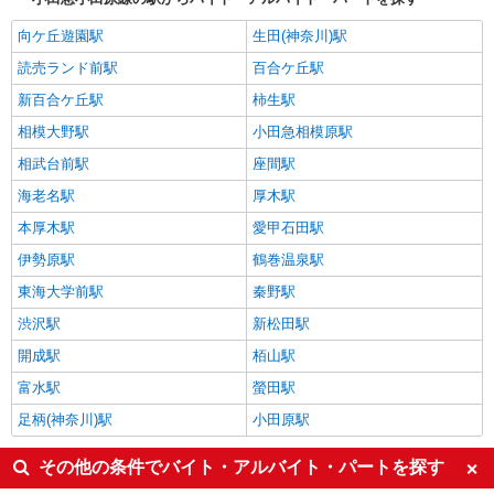
向ケ丘遊園駅
生田(神奈川)駅
読売ランド前駅
百合ケ丘駅
新百合ケ丘駅
柿生駅
相模大野駅
小田急相模原駅
相武台前駅
座間駅
海老名駅
厚木駅
本厚木駅
愛甲石田駅
伊勢原駅
鶴巻温泉駅
東海大学前駅
秦野駅
渋沢駅
新松田駅
開成駅
栢山駅
富水駅
螢田駅
足柄(神奈川)駅
小田原駅
その他の条件でバイト・アルバイト・パートを探す