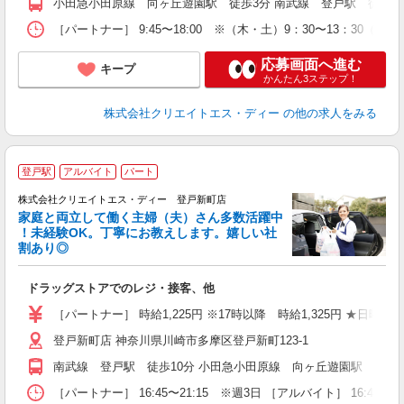
小田急小田原線 向ヶ丘遊園駅 徒歩3分 南武線 登戸駅 徒歩7
［パートナー］ 9:45〜18:00 ※（木・土）9：30〜13：30（
応募画面へ進む
キープ
かんたん3ステップ！
株式会社クリエイトエス・ディー
の他の求人をみる
登戸駅
アルバイト
パート
株式会社クリエイトエス・ディー 登戸新町店
家庭と両立して働く主婦（夫）さん多数活躍中
！未経験OK。丁寧にお教えします。嬉しい社
割あり◎
力
ドラッグストアでのレジ・接客、他
入
ー
［パートナー］ 時給1,225円 ※17時以降 時給1,325円 ★日曜は時
登戸新町店 神奈川県川崎市多摩区登戸新町123-1
南武線 登戸駅 徒歩10分 小田急小田原線 向ヶ丘遊園駅 徒歩1
［パートナー］ 16:45〜21:15 ※週3日 ［アルバイト］ 16:45