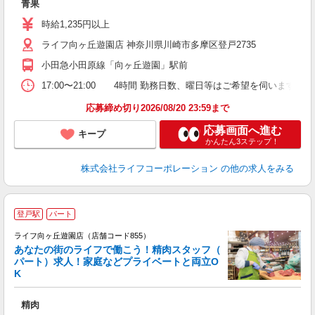
青果
未
ダ
時給1,235円以上
昇
ライフ向ヶ丘遊園店 神奈川県川崎市多摩区登戸2735
小田急小田原線「向ヶ丘遊園」駅前
17:00〜21:00 4時間 勤務日数、曜日等はご希望を伺います
応募締め切り2026/08/20 23:59まで
応募画面へ進む
キープ
かんたん3ステップ！
株式会社ライフコーポレーション
の他の求人をみる
登戸駅
パート
ライフ向ヶ丘遊園店（店舗コード855）
あなたの街のライフで働こう！精肉スタッフ（
パート）求人！家庭などプライベートと両立O
K
精肉
未