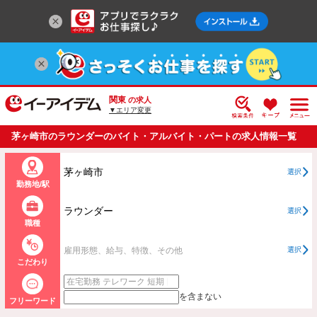
関東
の求人
▼エリア変更
茅ヶ崎市のラウンダーのバイト・アルバイト・パートの求人情報一覧
茅ヶ崎市
選択
勤務地/駅
ラウンダー
選択
職種
雇用形態、給与、特徴、その他
選択
こだわり
を含まない
フリーワード