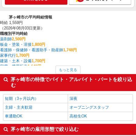
茅ヶ崎市の平均時給情報
時給 1,559円
（2026年08月03日更新）
職種別平均時給
薬剤師
2,500円
板金・塗装・溶接
1,800円
看護師・保健師・看護助手・助産師
1,748円
家事代行
1,700円
建築・土木・設備
1,700円
家電・携帯販売
1,640円
もっと見る
フォークリフト
1,570円
介護職・ヘルパー
1,560円
茅ヶ崎市の特徴でバイト・アルバイト・パートを絞り込
その他介護・福祉
1,552円
む
その他販売・サービス
1,550円
茅ヶ崎市の他の職種の平均時給を見る
短期（3ヶ月以内）
深夜
主婦・主夫歓迎
オープニングスタッフ
車通勤OK
高校生OK
茅ヶ崎市の雇用形態で絞り込む