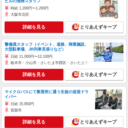
ビルの清掃スタッフ
時給 1,200円〜1,200円
大阪市北区
詳細を見る
とりあえずキープ
警備員スタッフ（イベント、道路、商業施設、
大型駐車場、JR列車見張りなど）
日給 11,000円〜12,100円
栃木市・小山市・さいたま市西区・さいたま市岩槻区・久喜市・蓮田
詳細を見る
とりあえずキープ
マイクロバスにて教習所に通う生徒の送迎ドラ
イバー
日給 15,850円
箕面市
詳細を見る
とりあえずキープ