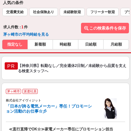
人気の条件
交通費支給
社会保険あり
未経験歓迎
フリーター歓迎
ブラ
求人件数 :
1
件
この検索条件を保存
茅ヶ崎市の平均時給を見る
指定なし
新着順
時給順
日給順
月給順
【神奈川県】転勤なし／完全週休2日制／未経験から品質を支え
PR
る検査スタッフへ
茅ヶ崎市
派遣社員
け
株式会社アイヴィジット
「日本が誇る電気メーカー」専任！プロモーシ
ョン活動のお仕事☆彡
ず
≪直行直帰でOK☆≫家電メーカー専任にプロモーション担当