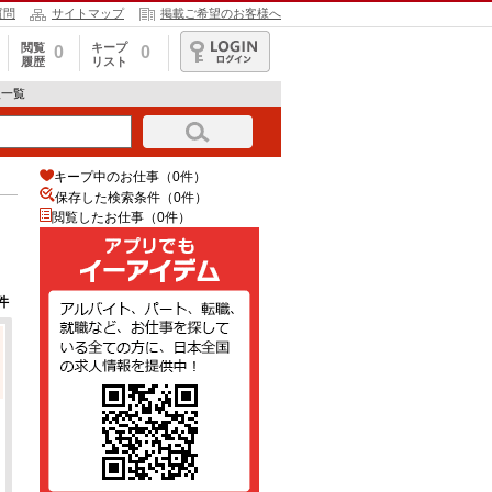
質問
サイトマップ
掲載ご希望のお客様へ
閲覧
キープ
0
0
履歴
リスト
ログイン
人一覧
キープ中のお仕事（0件）
保存した検索条件（
0
件）
閲覧したお仕事（0件）
件