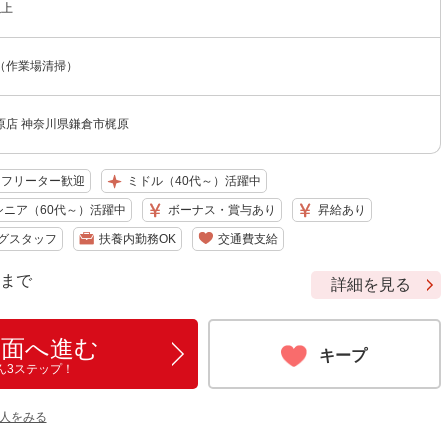
以上
（作業場清掃）
原店 神奈川県鎌倉市梶原
フリーター歓迎
ミドル（40代～）活躍中
シニア（60代～）活躍中
ボーナス・賞与あり
昇給あり
グスタッフ
扶養内勤務OK
交通費支給
9 まで
詳細を見る
画面へ進む
キープ
ん3ステップ！
人をみる