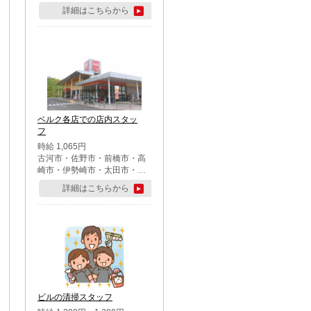
詳細はこちらから
ベルク各店での店内スタッ
フ
時給 1,065円
古河市・佐野市・前橋市・高
崎市・伊勢崎市・太田市・館
林市・藤岡市・大泉町・さい
詳細はこちらから
たま市北区・川越市・熊谷
市・行田市・秩父市・所沢
市・飯能市・東松山市・坂戸
市・鶴ケ島市・千葉市中央
区・市川市・松戸市・習志野
市・柏市・流山市・八千代
市・足立区・江戸川区・八王
子市・町田市
ビルの清掃スタッフ