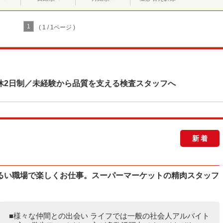
1
( 1 / 1ページ )
休2日制／未経験から品質を支える検査スタッフへ
新着
）
るい職場で楽しくお仕事。スーパーマーケットの精肉スタッフ
■様々な仲間との出会い ライフでは一般の社会人アルバイト