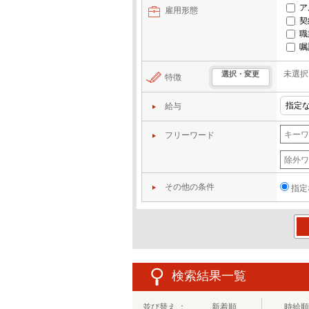
ア
雇用形態
契
職
嘱
未選択
選択・変更
特徴
給与
フリーワード
その他の条件
指定
この
検索結果一覧
並び替え ：
新着順
時給順