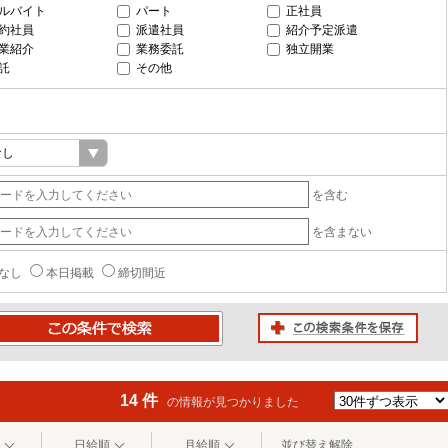
ルバイト
パート
正社員
約社員
派遣社員
紹介予定派遣
業紹介
業務委託
独立開業
託
その他
を含む
を含まない
なし
本日掲載
締切間近
この検索条件を保存
条件で検索
14 件
の情報が見つかりました
日給順
月給順
並び替え解除