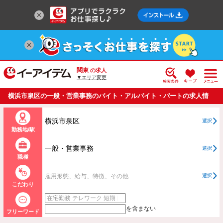
関東
の求人
▼エリア変更
横浜市泉区の一般・営業事務のバイト・アルバイト・パートの求人情
報一覧
横浜市泉区
選択
勤務地/駅
一般・営業事務
選択
職種
雇用形態、給与、特徴、その他
選択
こだわり
を含まない
フリーワード