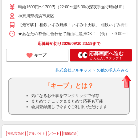
リ
時給1500円〜1700円（22:00〜翌5:00の深夜手当で時給UP） 
～
神奈川県横浜市泉区
り
以
【最寄駅】 相鉄いずみ野線「いずみ中央駅」 相鉄いずみ野線「い
勤
バ
★あなたの都合に合わせて自由に選択OK！ （例） ・9:00〜12:00 ・9:0
通
応募締め切り2026/09/30 23:59まで
応募画面へ進む
キープ
かんたん3ステップ！
株式会社フルキャスト
の他の求人をみる
「キープ」とは？
気になるお仕事をワンクリックで保存
まとめてチェック＆まとめて応募も可能
会員登録無しで今すぐご利用いただけます
横浜市泉区
アルバイト
パート
職業紹介