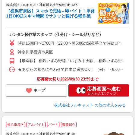
株式会社フルキャスト神奈川支社/EA0401E-4AX
［横浜市泉区］スマホで完結→即バイト！単発
1
1日OK◎スキマ時間でサクッと稼げる軽作業
G
る
友
カンタン軽作業スタッフ（仕分け・シール貼りなど）
リ
～
時給1500円〜1700円（22:00〜翌5:00の深夜手当で時給UP） 
り
神奈川県横浜市泉区
以
勤
【最寄駅】 相鉄いずみ野線「いずみ中央駅」 相鉄いずみ野線「い
車
支
★あなたの都合に合わせて自由に選択OK！ （例） ・9:00〜12:00 ・9:0
応募締め切り2026/09/30 23:59まで
応募画面へ進む
キープ
かんたん3ステップ！
株式会社フルキャスト
の他の求人をみる
大
横浜市泉区
アルバイト
パート
職業紹介
ャ
回
株式会社フルキャスト神奈川支社/EA0401E-4K