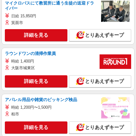
マイクロバスにて教習所に通う生徒の送迎ドラ
イバー
日給 15,850円
箕面市
詳細を見る
とりあえずキープ
ラウンドワンの清掃作業員
時給 1,400円
大阪市城東区
詳細を見る
とりあえずキープ
アパレル用品や雑貨のピッキング検品
時給 1,200円〜1,500円
柏市
詳細を見る
とりあえずキープ