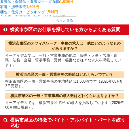
看護師・保健師・看護助手・助産師
1,616円
家電・携帯販売
1,606円
梱包・仕分け・ピッキング
1,544円
入出庫・商品管理・検品・検査
1,542円
もっと見る
その他介護・福祉
1,533円
塾講師・家庭教師
1,529円
横浜市泉区のお仕事を探している方からよくある質問
試験監督・添削
1,529円
介護職・ヘルパー
1,527円
横浜市泉区の他の職種の平均時給を見る
横浜市泉区のオフィスワーク・事務の求人は、他にどのようなもの
がありますか？
イーアイデムでは、一般・営業事務の他に、経理・人事・労務・総
務・法務、金融・貿易事務、受付・秘書など様々な求人を掲載してい
ます。
横浜市泉区の一般・営業事務の時給はどれくらいですか？
横浜市泉区の一般・営業事務の平均時給は1,500円です（2026年08月0
3日更新）。
横浜市泉区の一般・営業事務の求人数はどれくらいありますか？
イーアイデムでは、横浜市泉区で3件の求人を掲載しています（2026年
08月08日現在）。
横浜市泉区の特徴でバイト・アルバイト・パートを絞り
込む