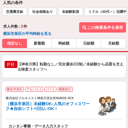
人気の条件
交通費支給
社会保険あり
未経験歓迎
ミドル（40代～）活躍中
求人件数 :
3
件
この検索条件を保存
横浜市泉区の平均時給を見る
指定なし
新着順
時給順
日給順
月給順
【神奈川県】転勤なし／完全週休2日制／未経験から品質を支え
PR
る検査スタッフへ
横浜市泉区
アルバイト
パート
職業紹介
株式会社フルキャスト神奈川支社/EA0401E-4CK
［横浜市泉区］未経験OK♪人気のオフィスワー
ク★自由シフト×日払いOK！
ス
カンタン事務・データ入力スタッフ
友