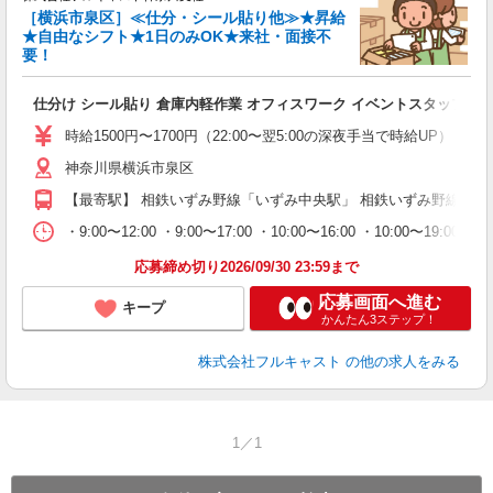
［横浜市泉区］≪仕分・シール貼り他≫★昇給
★自由なシフト★1日のみOK★来社・面接不
要！
み
友
仕分け シール貼り 倉庫内軽作業 オフィスワーク イベントスタッフ等
リ
～
時給1500円〜1700円（22:00〜翌5:00の深夜手当で時給UP） 
り
神奈川県横浜市泉区
以
勤
【最寄駅】 相鉄いずみ野線「いずみ中央駅」 相鉄いずみ野線「い
車
支
・9:00〜12:00 ・9:00〜17:00 ・10:00〜16:00 ・10
応募締め切り2026/09/30 23:59まで
応募画面へ進む
キープ
かんたん3ステップ！
株式会社フルキャスト
の他の求人をみる
1／1