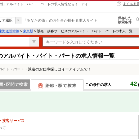
よくある
報 | アルバイト・バイト・パートの求人情報ならイーアイ
保存した
0
リア選択
「あなたの街」のお仕事が探せる求人サイト
検索条件
東海道新幹線
>
東京駅
> 販売・接客サービスのアルバイト・バイト・パートの求人一覧
のアルバイト・バイト・パートの求人情報一覧
バイト・パート・派遣のお仕事探しはイーアイデムで！
42
この条件の求人
間で検索
路線・駅・駅で検索
・接客サービス
べて