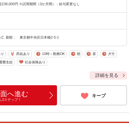
236,000円 ※試用期間（3か月間）：給与変更なし
C. 新館： 東京都中央区日本橋2-5-1
あり
昇給あり
10時～勤務OK
朝
昼
夕方
通費支給
社会保険あり
詳細を見る
画面へ進む
キープ
ん3ステップ！