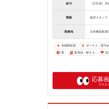
給与
［正社員］月給
職種
販売スタッフ
勤務地
日本橋高島屋S.
未経験歓迎
ボーナス・賞与
夜
駅直結・駅チカ
交
応募
かんた