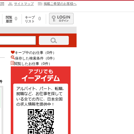
質問
サイトマップ
掲載ご希望のお客様へ
閲覧
キープ
0
0
履歴
リスト
ログイン
キープ中のお仕事（0件）
保存した検索条件（
0
件）
閲覧したお仕事（0件）
件