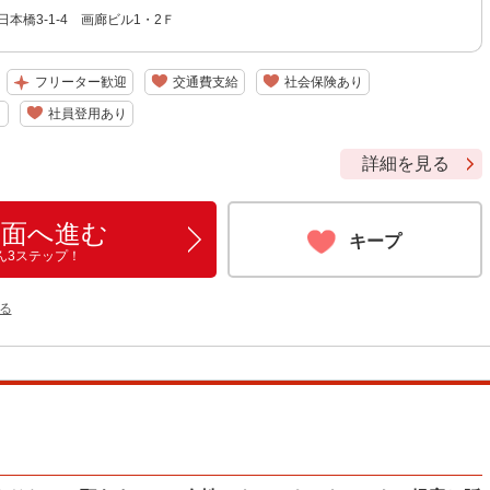
日本橋3-1-4 画廊ビル1・2Ｆ
フリーター歓迎
交通費支給
社会保険あり
り
社員登用あり
詳細を見る
画面へ進む
キープ
ん3ステップ！
る