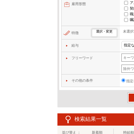
ア
雇用形態
契
職
嘱
未選択
選択・変更
特徴
給与
フリーワード
その他の条件
指定
この
検索結果一覧
並び替え ：
新着順
時給順