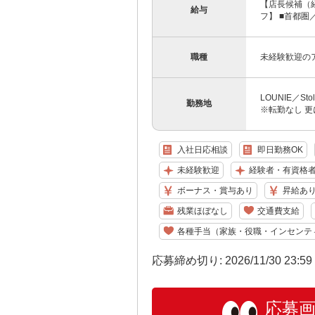
【店長候補（経
給与
フ】 ■首都圏／月
職種
未経験歓迎の
LOUNIE／S
勤務地
※転勤なし 更
入社日応相談
即日勤務OK
未経験歓迎
経験者・有資格
ボーナス・賞与あり
昇給あ
残業ほぼなし
交通費支給
各種手当（家族・役職・インセンテ
応募締め切り: 2026/11/30 23:5
応募