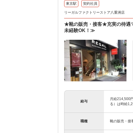
東京駅
契約社員
リーガルファクトリーストア八重洲店
★靴の販売・接客★充実の待遇
未経験OK！≫
月給214,5
給与
る）は時給1,2
職種
靴の販売・接