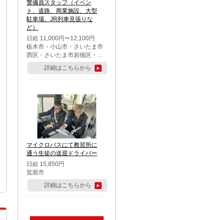
警備員スタッフ（イベン
ト、道路、商業施設、大型
駐車場、JR列車見張りな
ど）
日給 11,000円〜12,100円
栃木市・小山市・さいたま市
西区・さいたま市岩槻区・久
喜市・蓮田市
詳細はこちらから
マイクロバスにて教習所に
通う生徒の送迎ドライバー
日給 15,850円
箕面市
詳細はこちらから