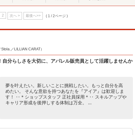
2
次へ >
最後へ>>
( 1 / 2ページ )
la.／LILLIAN CARAT）
！自分らしさを大切に、アパレル販売員として活躍しませんか
夢を叶えたい。新しいことに挑戦したい。もっと自分を高
めたい。 そんな意欲を持つあなたを『アイア』は歓迎しま
す！ ‥＊ショップスタッフ 正社員採用＊‥ スキルアップや
キャリア形成を後押しする体制は万全。 ...