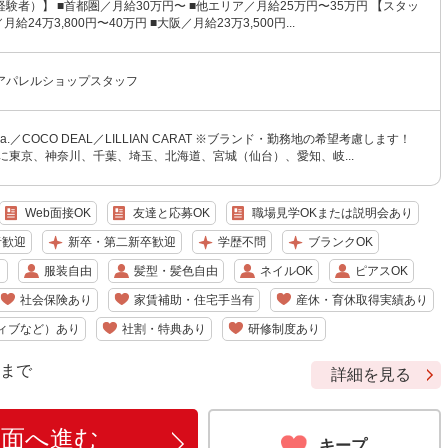
験者）】 ■首都圏／月給30万円〜 ■他エリア／月給25万円〜35万円 【スタッ
給24万3,800円〜40万円 ■大阪／月給23万3,500円...
アパレルショップスタッフ
tola.／COCO DEAL／LILLIAN CARAT ※ブランド・勤務地の希望考慮します！
に東京、神奈川、千葉、埼玉、北海道、宮城（仙台）、愛知、岐...
Web面接OK
友達と応募OK
職場見学OKまたは説明会あり
者歓迎
新卒・第二新卒歓迎
学歴不問
ブランクOK
り
服装自由
髪型・髪色自由
ネイルOK
ピアスOK
社会保険あり
家賃補助・住宅手当有
産休・育休取得実績あり
ィブなど）あり
社割・特典あり
研修制度あり
9 まで
詳細を見る
画面へ進む
キープ