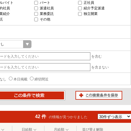
ルバイト
パート
正社員
約社員
派遣社員
紹介予定派遣
業紹介
業務委託
独立開業
託
その他
を含む
を含まない
なし
本日掲載
締切間近
この検索条件を保存
条件で検索
42 件
の情報が見つかりました
日給順
月給順
並び替え解除