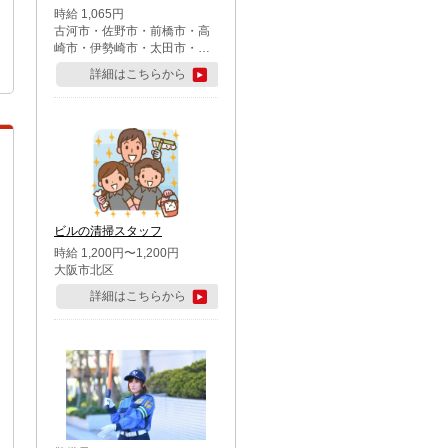
時給 1,065円
古河市・佐野市・前橋市・高
崎市・伊勢崎市・太田市・館
林市・藤岡市・大泉町・さい
詳細はこちらから
たま市北区・川越市・熊谷
市・行田市・秩父市・所沢
市・飯能市・東松山市・坂戸
市・鶴ケ島市・千葉市中央
区・市川市・松戸市・習志野
市・柏市・流山市・八千代
市・足立区・江戸川区・八王
子市・町田市
ビルの清掃スタッフ
時給 1,200円〜1,200円
大阪市北区
詳細はこちらから