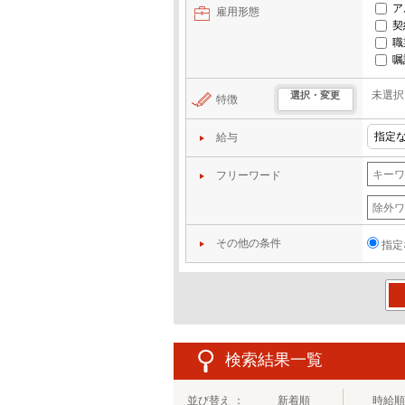
ア
雇用形態
契
職
嘱
未選択
選択・変更
特徴
給与
フリーワード
その他の条件
指定
この
検索結果一覧
並び替え ：
新着順
時給順