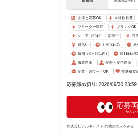
勤務地
東京都渋谷区
友達と応募OK
未経験歓迎
フリーター歓迎
ブランクOK
シニア（60代～）活躍中
高
週払い
土日祝休み
単
短期（3ヶ月以内)
週1日勤務
服装自由
髪型・髪色自由
副業・WワークOK
交通費支
応募締め切り: 2026/09/30 23:5
応募
かんた
株式会社フルキャスト の他の求人をみる