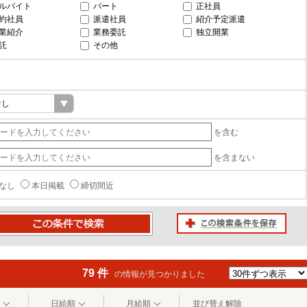
ルバイト
パート
正社員
約社員
派遣社員
紹介予定派遣
業紹介
業務委託
独立開業
託
その他
を含む
を含まない
なし
本日掲載
締切間近
この検索条件を保存
条件で検索
79 件
の情報が見つかりました
日給順
月給順
並び替え解除