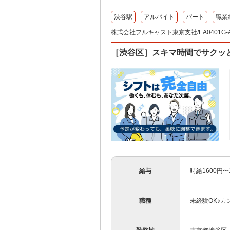
渋谷駅
アルバイト
パート
職業
株式会社フルキャスト東京支社/EA0401G-A
［渋谷区］スキマ時間でサクッ
給与
時給1600円
職種
未経験OK♪カ