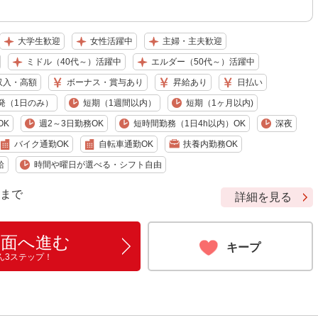
大学生歓迎
女性活躍中
主婦・主夫歓迎
ミドル（40代～）活躍中
エルダー（50代～）活躍中
収入・高額
ボーナス・賞与あり
昇給あり
日払い
発（1日のみ）
短期（1週間以内）
短期（1ヶ月以内)
OK
週2～3日勤務OK
短時間勤務（1日4h以内）OK
深夜
バイク通勤OK
自転車通勤OK
扶養内勤務OK
給
時間や曜日が選べる・シフト自由
9 まで
詳細を見る
画面へ進む
キープ
ん3ステップ！