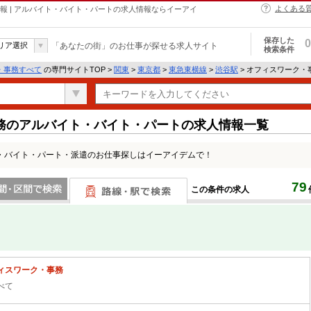
よくある
報 | アルバイト・バイト・パートの求人情報ならイーアイ
保存した
0
リア選択
「あなたの街」のお仕事が探せる求人サイト
検索条件
・事務すべて
の専門サイトTOP >
関東
>
東京都
>
東急東横線
>
渋谷駅
> オフィスワーク
務のアルバイト・バイト・パートの求人情報一覧
・バイト・パート・派遣のお仕事探しはイーアイデムで！
79
この条件の求人
間で検索
路線・駅・駅で検索
ィスワーク・事務
べて