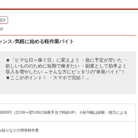
紹介
T
ャンス♪気軽に始める軽作業バイト
★「ヒマな日＝稼ぐ日」に変えよう ・急に予定が空いた ・
欲しいもののために短期で稼ぎたい ・副業として効率よく
収入を増やしたい →そんな方にピッタリの“単発バイト”！
★ここがポイント！ ・スマホで完結！...
〜1800円（22:00〜翌5:00の深夜手当で時給UP） ※給与幅は経験・能力による
ル貼りなどの簡単軽作業