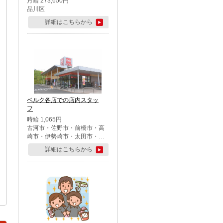
月給 273,650円
品川区
詳細はこちらから
ベルク各店での店内スタッ
フ
時給 1,065円
古河市・佐野市・前橋市・高
崎市・伊勢崎市・太田市・館
林市・藤岡市・大泉町・さい
詳細はこちらから
たま市北区・川越市・熊谷
市・行田市・秩父市・所沢
市・飯能市・東松山市・坂戸
市・鶴ケ島市・千葉市中央
区・市川市・松戸市・習志野
市・柏市・流山市・八千代
市・足立区・江戸川区・八王
子市・町田市