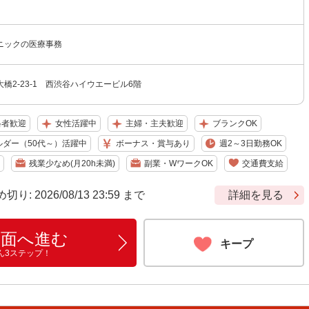
ニックの医療事務
橋2-23-1 西渋谷ハイウエービル6階
格者歓迎
女性活躍中
主婦・主夫歓迎
ブランクOK
ルダー（50代～）活躍中
ボーナス・賞与あり
週2～3日勤務OK
残業少なめ(月20h未満)
副業・WワークOK
交通費支給
 2026/08/13 23:59 まで
詳細を見る
画面へ進む
キープ
ん3ステップ！