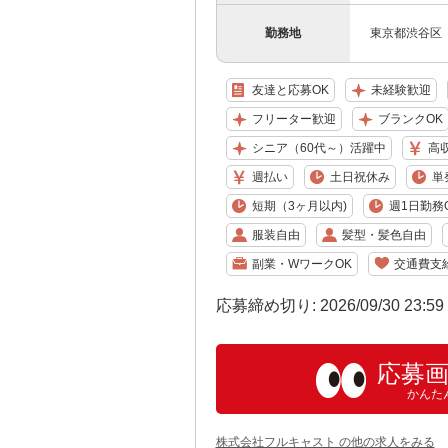
勤務地
東京都渋谷区
友達と応募OK
未経験歓迎
フリーター歓迎
ブランクOK
シニア（60代～）活躍中
高
週払い
土日祝休み
単
短期（3ヶ月以内)
週1日勤務
服装自由
髪型・髪色自由
副業・WワークOK
交通費支
応募締め切り: 2026/09/30 23:5
応募
かんた
株式会社フルキャスト の他の求人をみる