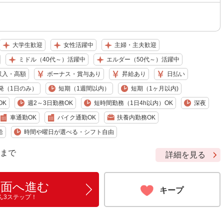
大学生歓迎
女性活躍中
主婦・主夫歓迎
ミドル（40代～）活躍中
エルダー（50代～）活躍中
収入・高額
ボーナス・賞与あり
昇給あり
日払い
発（1日のみ）
短期（1週間以内）
短期（1ヶ月以内)
OK
週2～3日勤務OK
短時間勤務（1日4h以内）OK
深夜
車通勤OK
バイク通勤OK
扶養内勤務OK
給
時間や曜日が選べる・シフト自由
9 まで
詳細を見る
画面へ進む
キープ
ん3ステップ！