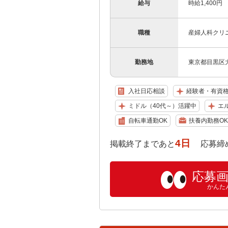
給与
時給1,400円
職種
産婦人科クリ
勤務地
東京都目黒区大
入社日応相談
経験者・有資
ミドル（40代～）活躍中
エ
自転車通勤OK
扶養内勤務OK
4日
掲載終了まであと
応募締め切り:
応募
かんた