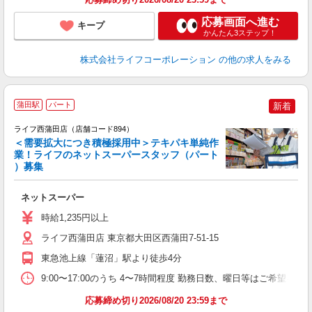
応募画面へ進む
キープ
かんたん3ステップ！
株式会社ライフコーポレーション
の他の求人をみる
蒲田駅
パート
新着
ライフ西蒲田店（店舗コード894）
＜需要拡大につき積極採用中＞テキパキ単純作
業！ライフのネットスーパースタッフ（パート
）募集
ネットスーパー
未
～
時給1,235円以上
養
ライフ西蒲田店 東京都大田区西蒲田7-51-15
東急池上線「蓮沼」駅より徒歩4分
9:00〜17:00のうち 4〜7時間程度 勤務日数、曜日等はご希望を伺
応募締め切り2026/08/20 23:59まで