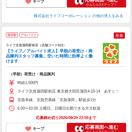
キープ
かんたん3ステップ！
株式会社ライフコーポレーション
の他の求人をみる
蒲田駅
アルバイト
新着
ライフ京急蒲田駅前店（店舗コード622）
【ライフ／アルバイト求人】早朝の荷受け・商
品陳列スタッフ募集。空いた時間に効率よく働
けます
（早朝）荷受け・商品陳列
未
～
時給1,500円
り
務
ライフ京急蒲田駅前店 東京都大田区蒲田4-10-14 あすとウィズ
京急本線、京急空港線「京急蒲田」駅徒歩1分
6:00〜10:00 土曜日、日曜日出勤できる方大歓迎
応募締め切り2026/08/20 23:59まで
応募画面へ進む
キープ
かんたん3ステップ！