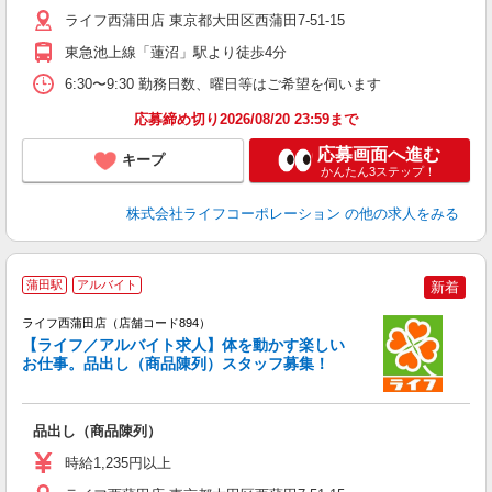
給
ライフ西蒲田店 東京都大田区西蒲田7-51-15
東急池上線「蓮沼」駅より徒歩4分
6:30〜9:30 勤務日数、曜日等はご希望を伺います
応募締め切り2026/08/20 23:59まで
応募画面へ進む
キープ
かんたん3ステップ！
株式会社ライフコーポレーション
の他の求人をみる
蒲田駅
アルバイト
新着
ライフ西蒲田店（店舗コード894）
【ライフ／アルバイト求人】体を動かす楽しい
お仕事。品出し（商品陳列）スタッフ募集！
品出し（商品陳列）
未
ダ
時給1,235円以上
昇
K