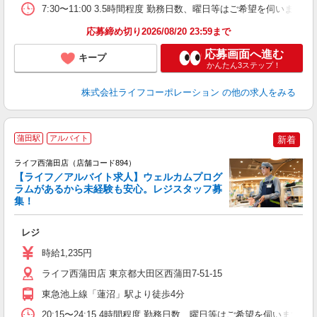
7:30〜11:00 3.5時間程度 勤務日数、曜日等はご希望を伺います ※
応募締め切り2026/08/20 23:59まで
応募画面へ進む
キープ
かんたん3ステップ！
株式会社ライフコーポレーション
の他の求人をみる
蒲田駅
アルバイト
新着
ライフ西蒲田店（店舗コード894）
【ライフ／アルバイト求人】ウェルカムプログ
ラムがあるから未経験も安心。レジスタッフ募
集！
レジ
未
～
時給1,235円
2
ライフ西蒲田店 東京都大田区西蒲田7-51-15
東急池上線「蓮沼」駅より徒歩4分
20:15〜24:15 4時間程度 勤務日数、曜日等はご希望を伺います