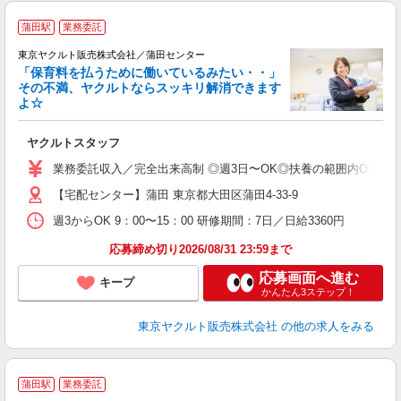
蒲田駅
業務委託
東京ヤクルト販売株式会社／蒲田センター
「保育料を払うために働いているみたい・・」
その不満、ヤクルトならスッキリ解消できます
よ☆
し
未
ヤクルトスタッフ
ア
業
業務委託収入／完全出来高制 ◎週3日〜OK◎扶養の範囲内OK ◎扶養
登
【宅配センター】蒲田 東京都大田区蒲田4-33-9
週3からOK 9：00〜15：00 研修期間：7日／日給3360円
応募締め切り2026/08/31 23:59まで
応募画面へ進む
キープ
かんたん3ステップ！
東京ヤクルト販売株式会社
の他の求人をみる
蒲田駅
業務委託