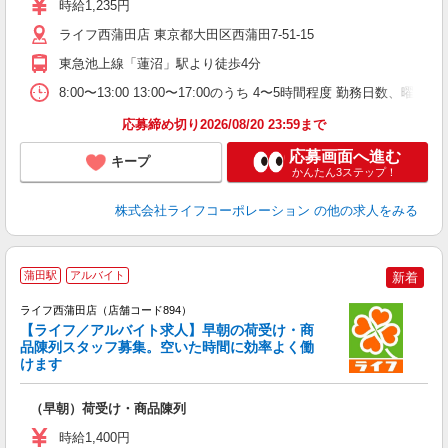
時給1,235円
2
ライフ西蒲田店 東京都大田区西蒲田7-51-15
東急池上線「蓮沼」駅より徒歩4分
8:00〜13:00 13:00〜17:00のうち 4〜5時間程度 勤務日数、
応募締め切り2026/08/20 23:59まで
応募画面へ進む
キープ
かんたん3ステップ！
株式会社ライフコーポレーション
の他の求人をみる
蒲田駅
アルバイト
新着
ライフ西蒲田店（店舗コード894）
【ライフ／アルバイト求人】早朝の荷受け・商
品陳列スタッフ募集。空いた時間に効率よく働
けます
（早朝）荷受け・商品陳列
未
～
時給1,400円
2