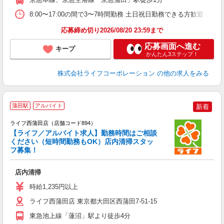
8:00〜17:00の間で3〜7時間勤務 土日祝日勤務できる方歓迎 出勤
応募締め切り2026/08/20 23:59まで
応募画面へ進む
キープ
かんたん3ステップ！
株式会社ライフコーポレーション
の他の求人をみる
蒲田駅
アルバイト
新着
ライフ西蒲田店（店舗コード894）
【ライフ／アルバイト求人】勤務時間はご相談
ください（短時間勤務もOK）店内清掃スタッ
フ募集！
ら
店内清掃
未
～
時給1,235円以上
2
給
ライフ西蒲田店 東京都大田区西蒲田7-51-15
東急池上線「蓮沼」駅より徒歩4分