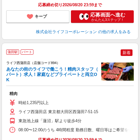
応募締め切り2026/08/20 23:59まで
応募画面へ進む
キープ
かんたん3ステップ！
株式会社ライフコーポレーション
の他の求人をみる
蒲田駅
パート
新着
ライフ西蒲田店（店舗コード894）
あなたの街のライフで働こう！精肉スタッフ（
パート）求人！家庭などプライベートと両立O
K
精肉
未
～
時給1,235円以上
2
給
ライフ西蒲田店 東京都大田区西蒲田7-51-15
東急池上線「蓮沼」駅より徒歩4分
08:00〜12:00のうち 4時間程度 勤務日数、曜日等はご希望を伺い
応募締め切り2026/08/20 23:59まで