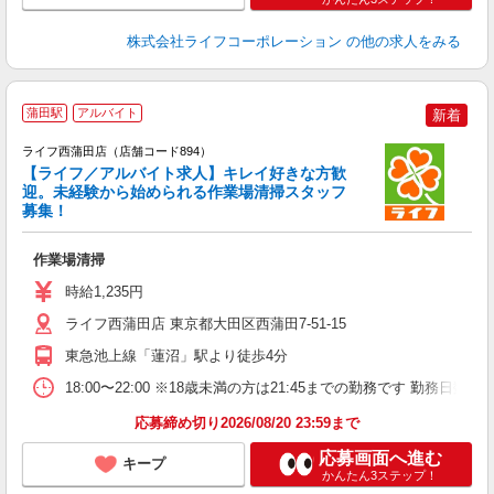
株式会社ライフコーポレーション
の他の求人をみる
蒲田駅
アルバイト
新着
ライフ西蒲田店（店舗コード894）
【ライフ／アルバイト求人】キレイ好きな方歓
迎。未経験から始められる作業場清掃スタッフ
募集！
作業場清掃
未
ダ
時給1,235円
昇
ライフ西蒲田店 東京都大田区西蒲田7-51-15
東急池上線「蓮沼」駅より徒歩4分
18:00〜22:00 ※18歳未満の方は21:45までの勤務です 勤務日
応募締め切り2026/08/20 23:59まで
応募画面へ進む
キープ
かんたん3ステップ！