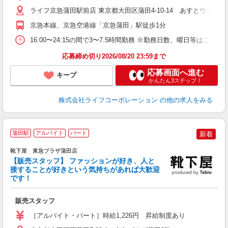
ライフ京急蒲田駅前店 東京都大田区蒲田4-10-14 あすとウィズ
京急本線、京急空港線「京急蒲田」駅徒歩1分
16:00〜24:15の間で3〜7.5時間勤務 ※勤務日数、曜日等はご希望
応募締め切り2026/08/20 23:59まで
応募画面へ進む
キープ
かんたん3ステップ！
株式会社ライフコーポレーション
の他の求人をみる
蒲田駅
アルバイト
パート
新着
靴下屋 東急プラザ蒲田店
【販売スタッフ】 ファッションが好き、人と
接することが好きという気持ちがあれば大歓迎
て
です！
未
時
販売スタッフ
［アルバイト・パート］時給1,226円 昇給制度あり