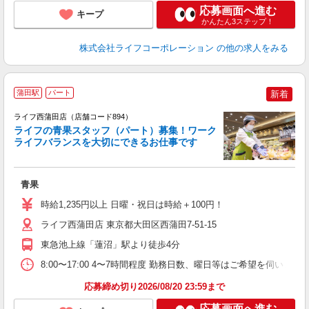
応募画面へ進む
キープ
かんたん3ステップ！
株式会社ライフコーポレーション
の他の求人をみる
蒲田駅
パート
新着
ライフ西蒲田店（店舗コード894）
ライフの青果スタッフ（パート）募集！ワーク
ライフバランスを大切にできるお仕事です
の
青果
未
～
時給1,235円以上 日曜・祝日は時給＋100円！
2
ライフ西蒲田店 東京都大田区西蒲田7-51-15
東急池上線「蓮沼」駅より徒歩4分
8:00〜17:00 4〜7時間程度 勤務日数、曜日等はご希望を伺います
応募締め切り2026/08/20 23:59まで
応募画面へ進む