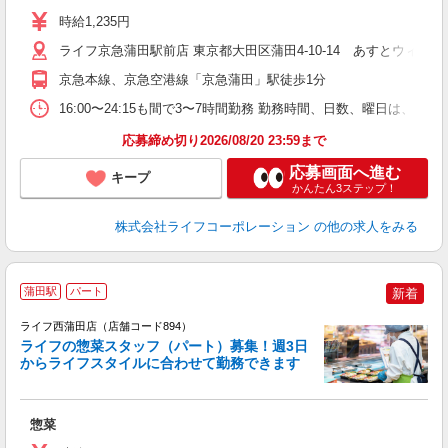
～
時給1,235円
2
給
ライフ京急蒲田駅前店 東京都大田区蒲田4-10-14 あすとウィズ
京急本線、京急空港線「京急蒲田」駅徒歩1分
16:00〜24:15も間で3〜7時間勤務 勤務時間、日数、曜日は、
応募締め切り2026/08/20 23:59まで
応募画面へ進む
キープ
かんたん3ステップ！
株式会社ライフコーポレーション
の他の求人をみる
蒲田駅
パート
新着
ライフ西蒲田店（店舗コード894）
ライフの惣菜スタッフ（パート）募集！週3日
からライフスタイルに合わせて勤務できます
惣菜
未
～