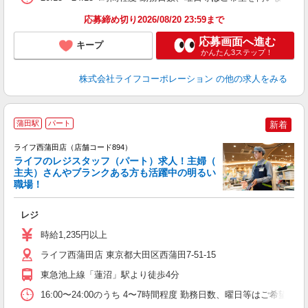
応募締め切り2026/08/20 23:59まで
応募画面へ進む
キープ
かんたん3ステップ！
株式会社ライフコーポレーション
の他の求人をみる
蒲田駅
パート
新着
ライフ西蒲田店（店舗コード894）
ライフのレジスタッフ（パート）求人！主婦（
主夫）さんやブランクある方も活躍中の明るい
職場！
レジ
未
～
時給1,235円以上
2
ライフ西蒲田店 東京都大田区西蒲田7-51-15
東急池上線「蓮沼」駅より徒歩4分
16:00〜24:00のうち 4〜7時間程度 勤務日数、曜日等はご希望を