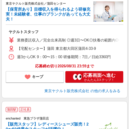
東京ヤクルト販売株式会社／蒲田センター
【保育所あり】目標収入を得られるよう研修充
実！未経験者、仕事のブランクがあっても大丈
夫！
相
ヤクルトスタッフ
未
ア
業務委託収入／完全出来高制 ◎週3日〜OK◎扶養の範囲内OK ◎扶養
【宅配センター】蒲田 東京都大田区蒲田4-33-9
週3からOK 9：00〜15：00 研修期間：7日／日給3360円
応募締め切り2026/08/31 23:59まで
応募画面へ進む
キープ
かんたん3ステップ！
東京ヤクルト販売株式会社
の他の求人をみる
株
蒲田駅
正社員
enchanted 東急プラザ蒲田店
【販売スタッフ】レディースシューズ販売！2
0〜50代男女スタッフが活躍中！