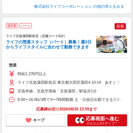
株式会社ライフコーポレーション
の他の求人をみる
蒲田駅
パート
新着
ライフ京急蒲田駅前店（店舗コード622）
ライフの惣菜スタッフ（パート）募集！週3日
からライフスタイルに合わせて勤務できます
惣菜
未
～
時給1,235円以上
2
り
ライフ京急蒲田駅前店 東京都大田区蒲田4-10-14 あすとウィズ
京急本線、京急空港線「京急蒲田」駅徒歩1分
8:00〜16:00の間で3〜7時間勤務 土・日祝日出勤できる方歓迎
応募締め切り2026/08/20 23:59まで
応募画面へ進む
キープ
かんたん3ステップ！