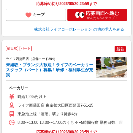
応募締め切り2026/08/20 23:59まで
応募画面へ進む
キープ
かんたん3ステップ！
株式会社ライフコーポレーション
の他の求人をみる
蒲田駅
パート
新着
ライフ西蒲田店（店舗コード894）
未経験・ブランク大歓迎！ライフのベーカリー
スタッフ（パート）募集！研修・福利厚生が充
実
ベーカリー
未
～
時給1,235円以上
2
ライフ西蒲田店 東京都大田区西蒲田7-51-15
東急池上線「蓮沼」駅より徒歩4分
8:00〜13:00 13:00〜17:00のうち 4〜5時間程度 勤務日数、
応募締め切り2026/08/20 23:59まで