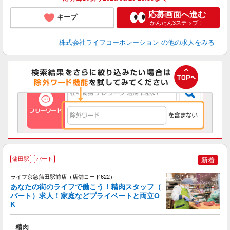
応募画面へ進む
キープ
かんたん3ステップ！
株式会社ライフコーポレーション
の他の求人をみる
蒲田駅
パート
新着
ライフ京急蒲田駅前店（店舗コード622）
あなたの街のライフで働こう！精肉スタッフ（
パート）求人！家庭などプライベートと両立O
K
精肉
未