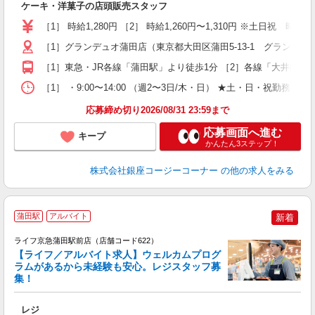
ケーキ・洋菓子の店頭販売スタッフ
入
リ
［1］ 時給1,280円 ［2］ 時給1,260円〜1,310円 ※土日祝 時給1,
し
［1］グランデュオ蒲田店（東京都大田区蒲田5-13-1 グランデュ
結
夕
［1］東急・JR各線「蒲田駅」より徒歩1分 ［2］各線「大井町駅
［1］ ・9:00〜14:00 （週2〜3日/木・日） ★土・日・祝
応募締め切り2026/08/31 23:59まで
応募画面へ進む
キープ
かんたん3ステップ！
株式会社銀座コージーコーナー
の他の求人をみる
蒲田駅
アルバイト
新着
ライフ京急蒲田駅前店（店舗コード622）
【ライフ／アルバイト求人】ウェルカムプログ
ラムがあるから未経験も安心。レジスタッフ募
集！
レジ
未