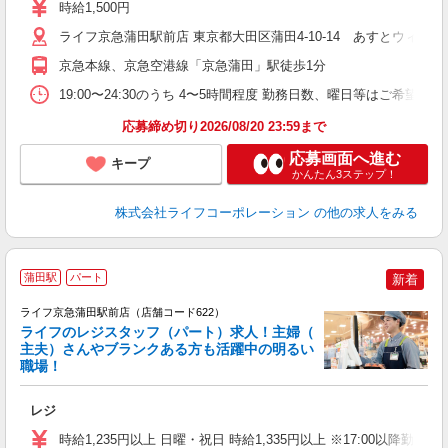
時給1,500円
ス
K
ライフ京急蒲田駅前店 東京都大田区蒲田4-10-14 あすとウィズ
京急本線、京急空港線「京急蒲田」駅徒歩1分
19:00〜24:30のうち 4〜5時間程度 勤務日数、曜日等はご希望を
応募締め切り2026/08/20 23:59まで
応募画面へ進む
キープ
かんたん3ステップ！
株式会社ライフコーポレーション
の他の求人をみる
蒲田駅
パート
新着
ライフ京急蒲田駅前店（店舗コード622）
ライフのレジスタッフ（パート）求人！主婦（
主夫）さんやブランクある方も活躍中の明るい
職場！
レジ
未
～
時給1,235円以上 日曜・祝日 時給1,335円以上 ※17:00以降勤
2