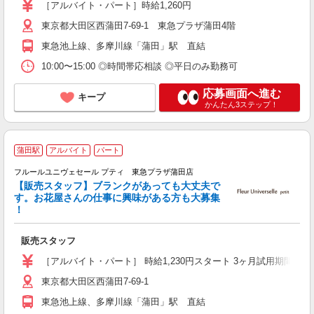
［アルバイト・パート］時給1,260円
東京都大田区西蒲田7-69-1 東急プラザ蒲田4階
東急池上線、多摩川線「蒲田」駅 直結
10:00〜15:00 ◎時間帯応相談 ◎平日のみ勤務可
応募画面へ進む
キープ
かんたん3ステップ！
蒲田駅
アルバイト
パート
フルールユニヴェセール プティ 東急プラザ蒲田店
間
【販売スタッフ】ブランクがあっても大丈夫で
す。お花屋さんの仕事に興味がある方も大募集
迎
！
販売スタッフ
［アルバイト・パート］ 時給1,230円スタート 3ヶ月試用期間
東京都大田区西蒲田7-69-1
東急池上線、多摩川線「蒲田」駅 直結