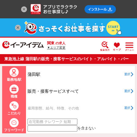
関東
の求人
▼エリア変更
東急池上線 蒲田駅の販売・接客サービスのバイト・アルバイト・パー
トの求人情報一覧
蒲田駅
選択
勤務地/駅
販売・接客サービスすべて
選択
職種
雇用形態、給与、特徴、その他
選択
こだわり
を含まない
フリーワード