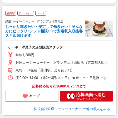
■
蒲田駅
アルバイト
パート
銀座コージーコーナー グランデュオ蒲田店
しっかり稼ぎたい・安定して働きたい！そんな
方にピッタリ♪シフト相談OKで安定収入◎接客
スキル磨けます
ら
ケーキ・洋菓子の店頭販売スタッフ
入
夫
時給1,280円
固
銀座コージーコーナー グランデュオ蒲田店（東京都大田区蒲田5-1
な
与
東急・JR各線「蒲田駅」より徒歩1分
[1]9:00〜14:00 （週2〜3日/木・日） ★金・土・日勤
応募締め切り2026/08/31 23:59まで
応募画面へ進む
キープ
かんたん3ステップ！
株式会社銀座コージーコーナー
の他の求人をみる