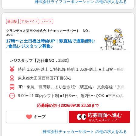
株式会社ライフコーポレーション
の他の求人をみる
蒲田駅
アルバイト
パート
入
グランデュオ蒲田☆株式会社チェッカーサポート NO．
験
3532
活
17時〜と土日祝は時給UP！駅直結で通勤便利♪
（
♪食品レジスタッフ募集♪
い
日
レジスタッフ【お仕事NO．3532】
日
時給 1,250円以上 17時以降 時給 1,350円以上 ■土日祝＝時給50円U
東京都大田区西蒲田7丁目68-1
JR・東急「蒲田駅」より徒歩1分（駅直結） 京急各線「京急蒲田駅
9:00〜21:00内シフト制 ■1日3h〜、週2日〜でOK ■平日のみ
応募締め切り2026/09/30 23:59まで
応募画面へ進む
キープ
かんたん3ステップ！
株式会社チェッカーサポート
の他の求人をみる