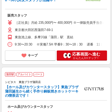
る
昇
販売スタッフ
直
［正社員］月給 235,000円〜 400,000円 ※一律販売員手当含
東京都大田区西蒲田7-69-1
東急池上線、多摩川線「蒲田」駅 直結
9:30〜20:30 ※実働7.5H 早番9：30〜18：30 遅番 11：30〜2
応募画面へ進む
キープ
かんたん3ステップ！
蒲田駅
アルバイト
パート
未
～
シビタス 東急プラザ蒲田店
【ホール及びカウンタースタッフ】東急プラザ
蒲田誕生から続く手作り銅板焼きホットケーキ
の喫茶店です！
ホール及びカウンタースタッフ