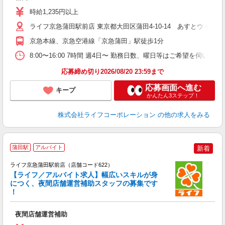
～
時給1,235円以上
2
ライフ京急蒲田駅前店 東京都大田区蒲田4-10-14 あすとウィズ
京急本線、京急空港線「京急蒲田」駅徒歩1分
8:00〜16:00 7時間 週4日〜 勤務日数、曜日等はご希望を伺います
応募締め切り2026/08/20 23:59まで
応募画面へ進む
キープ
かんたん3ステップ！
株式会社ライフコーポレーション
の他の求人をみる
蒲田駅
アルバイト
新着
ライフ京急蒲田駅前店（店舗コード622）
【ライフ／アルバイト求人】幅広いスキルが身
につく、夜間店舗運営補助スタッフの募集です
！
イ
夜間店舗運営補助
未
ダ