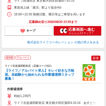
ライフ西蒲田店 東京都大田区西蒲田7-51-15
東急池上線「蓮沼」駅より徒歩4分
18:00〜22:00 勤務日数、曜日等はご希望を伺います
応募締め切り2026/08/20 23:59まで
応募画面へ進む
キープ
かんたん3ステップ！
株式会社ライフコーポレーション
の他の求人をみる
蒲田駅
アルバイト
新着
ライフ京急蒲田駅前店（店舗コード622）
【ライフ／アルバイト求人】キレイ好きな方歓
迎。未経験から始められる作業場清掃スタッフ
募集！
作業場清掃
未
～
時給1,235円
2
ライフ京急蒲田駅前店 東京都大田区蒲田4-10-14 あすとウィズ