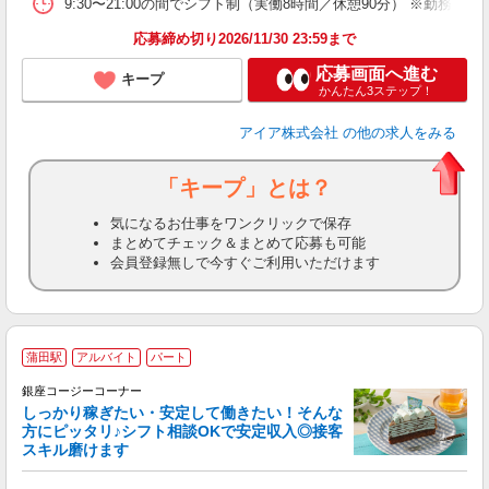
9:30〜21:00の間でシフト制（実働8時間／休憩90分） ※勤務時
り
応募締め切り2026/11/30 23:59まで
応募画面へ進む
キープ
かんたん3ステップ！
アイア株式会社
の他の求人をみる
「キープ」とは？
気になるお仕事をワンクリックで保存
まとめてチェック＆まとめて応募も可能
会員登録無しで今すぐご利用いただけます
■
蒲田駅
アルバイト
パート
銀座コージーコーナー
しっかり稼ぎたい・安定して働きたい！そんな
方にピッタリ♪シフト相談OKで安定収入◎接客
スキル磨けます
ら