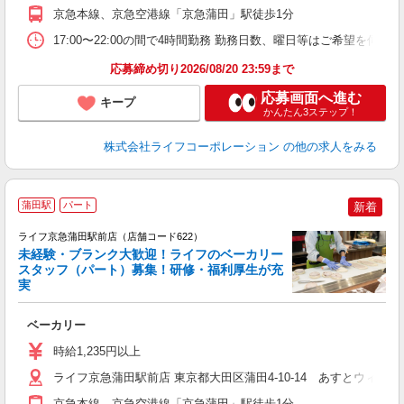
京急本線、京急空港線「京急蒲田」駅徒歩1分
17:00〜22:00の間で4時間勤務 勤務日数、曜日等はご希望を伺い
応募締め切り2026/08/20 23:59まで
応募画面へ進む
キープ
かんたん3ステップ！
株式会社ライフコーポレーション
の他の求人をみる
蒲田駅
パート
新着
ライフ京急蒲田駅前店（店舗コード622）
未経験・ブランク大歓迎！ライフのベーカリー
スタッフ（パート）募集！研修・福利厚生が充
実
ベーカリー
未
～
時給1,235円以上
2
ライフ京急蒲田駅前店 東京都大田区蒲田4-10-14 あすとウィズ
京急本線、京急空港線「京急蒲田」駅徒歩1分