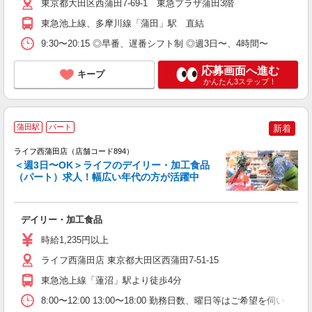
東京都大田区西蒲田7-69-1 東急プラザ蒲田3階
東急池上線、多摩川線「蒲田」駅 直結
9:30〜20:15 ◎早番、遅番シフト制 ◎週3日〜、4時間〜
応募画面へ進む
キープ
かんたん3ステップ！
蒲田駅
パート
新着
ライフ西蒲田店（店舗コード894）
＜週3日〜OK＞ライフのデイリー・加工食品
（パート）求人！幅広い年代の方が活躍中
キ
デイリー・加工食品
未
～
時給1,235円以上
2
給
ライフ西蒲田店 東京都大田区西蒲田7-51-15
東急池上線「蓮沼」駅より徒歩4分
8:00〜12:00 13:00〜18:00 勤務日数、曜日等はご希望を伺います