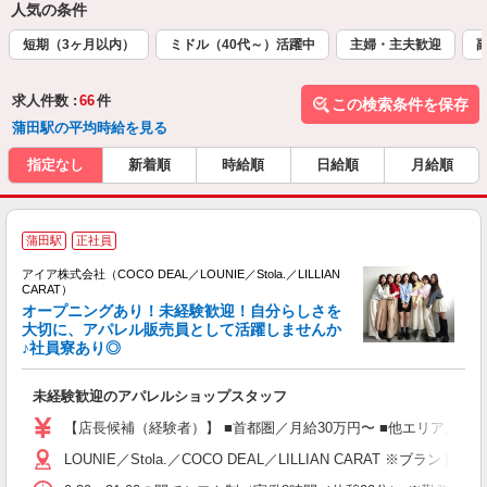
人気の条件
短期（3ヶ月以内）
ミドル（40代～）活躍中
主婦・主夫歓迎
求人件数 :
66
件
この検索条件を保存
蒲田駅の平均時給を見る
指定なし
新着順
時給順
日給順
月給順
蒲田駅
正社員
アイア株式会社（COCO DEAL／LOUNIE／Stola.／LILLIAN
CARAT）
オープニングあり！未経験歓迎！自分らしさを
大切に、アパレル販売員として活躍しませんか
♪社員寮あり◎
と
入
未経験歓迎のアパレルショップスタッフ
迎
【店長候補（経験者）】 ■首都圏／月給30万円〜 ■他エリア／月給25万
型
LOUNIE／Stola.／COCO DEAL／LILLIAN 