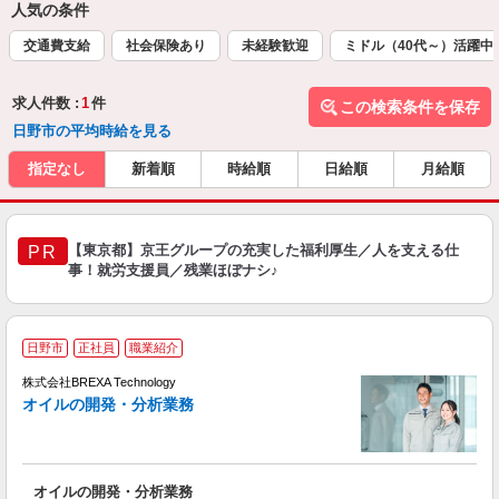
人気の条件
交通費支給
社会保険あり
未経験歓迎
ミドル（40代～）活躍中
求人件数 :
1
件
この検索条件を保存
日野市の平均時給を見る
指定なし
新着順
時給順
日給順
月給順
【東京都】京王グループの充実した福利厚生／人を支える仕
PR
事！就労支援員／残業ほぼナシ♪
日野市
正社員
職業紹介
株式会社BREXA Technology
た
オイルの開発・分析業務
た
オイルの開発・分析業務