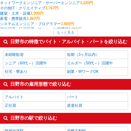
ネットワークエンジニア・サーバーエンジニア
3,220円
その他IT・クリエイティブ
2,767円
建築・土木・設備
1,900円
家電・携帯販売
1,867円
システムエンジニア・プログラマー
1,800円
建物管理・設備管理・マンション管理員
1,800円
もっと見る
経理・人事・労務・総務・法務
1,777円
保育士・保育補助
1,633円
日野市の特徴でバイト・アルバイト・パートを絞り込む
イベント・キャンペーン
1,600円
サービス提供責任者・ソーシャルワーカー
1,600円
未経験歓迎
短期（3ヶ月以内）
日野市の他の職種の平均時給を見る
シニア（60代～）活躍中
エルダー（50代～）活躍中
社宅・寮あり
副業・WワークOK
日野市の雇用形態で絞り込む
アルバイト
パート
正社員
派遣社員
日野市の駅で絞り込む
甲州街道駅
高幡不動駅