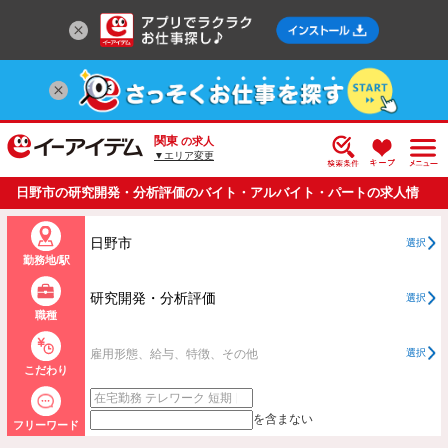
関東
の求人
▼エリア変更
日野市の研究開発・分析評価のバイト・アルバイト・パートの求人情
報一覧
日野市
選択
勤務地/駅
研究開発・分析評価
選択
職種
雇用形態、給与、特徴、その他
選択
こだわり
を含まない
フリーワード