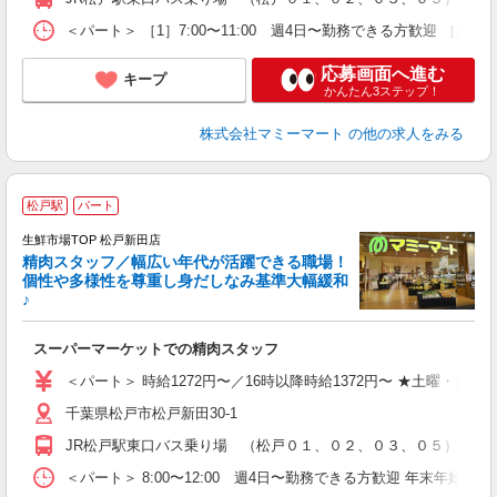
＜パート＞ ［1］7:00〜11:00 週4日〜勤務できる方歓迎 ［
応募画面へ進む
キープ
かんたん3ステップ！
株式会社マミーマート
の他の求人をみる
2
松戸駅
パート
生鮮市場TOP 松戸新田店
精肉スタッフ／幅広い年代が活躍できる職場！
個性や多様性を尊重し身だしなみ基準大幅緩和
♪
生
スーパーマーケットでの精肉スタッフ
フ
＜パート＞ 時給1272円〜／16時以降時給1372円〜 ★土曜・日曜
千葉県松戸市松戸新田30-1
JR松戸駅東口バス乗り場 （松戸０１、０２、０３、０５）いず
＜パート＞ 8:00〜12:00 週4日〜勤務できる方歓迎 年末