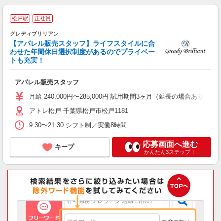
＜
松戸駅
正社員
限
グレディブリリアン
【アパレル販売スタッフ】ライフスタイルに合
接
わせた年間休日選択制度があるのでプライベー
経
トも充実！
直
アパレル販売スタッフ
月給 240,000円〜285,000円 試用期間3ヶ月（延長の場合
アトレ松戸 千葉県松戸市松戸1181
9:30〜21:30 シフト制／実働8時間
応募画面へ進む
キープ
かんたん3ステップ！