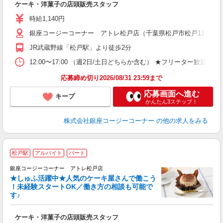
ケーキ・洋菓子の店頭販売スタッフ
入
夫
時給1,140円
固
銀座コージーコーナー アトレ松戸店（千葉県松戸市松戸1181 
な
与
JR武蔵野線「松戸駅」より徒歩2分
12:00〜17:00 （週2日/土日どちらか含む） ★フリータ
応募締め切り2026/08/31 23:59まで
応募画面へ進む
キープ
かんたん3ステップ！
株式会社銀座コージーコーナー
の他の求人をみる
松戸駅
アルバイト
パート
銀座コージーコーナー アトレ松戸店
★しゅふ活躍中★人気のケーキ屋さんで働こう
！未経験スタートOK／働き方の相談も可能で
す♪
ー
ケーキ・洋菓子の店頭販売スタッフ
入