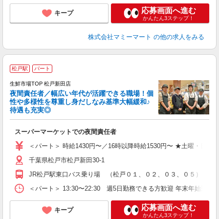
応募画面へ進む
キープ
かんたん3ステップ！
株式会社マミーマート
の他の求人をみる
2
松戸駅
パート
生鮮市場TOP 松戸新田店
夜間責任者／幅広い年代が活躍できる職場！個
性や多様性を尊重し身だしなみ基準大幅緩和♪
待遇も充実◎
生
スーパーマーケットでの夜間責任者
フ
り
＜パート＞ 時給1430円〜／16時以降時給1530円〜 ★土曜・日曜
千葉県松戸市松戸新田30-1
JR松戸駅東口バス乗り場 （松戸０１、０２、０３、０５）いず
＜パート＞ 13:30〜22:30 週5日勤務できる方歓迎 年末
応募画面へ進む
キープ
かんたん3ステップ！