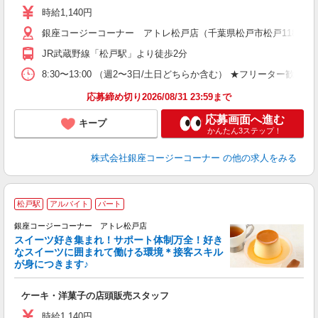
夫
時給1,140円
固
銀座コージーコーナー アトレ松戸店（千葉県松戸市松戸1181 
な
与
JR武蔵野線「松戸駅」より徒歩2分
8:30〜13:00 （週2〜3日/土日どちらか含む） ★フリー
応募締め切り2026/08/31 23:59まで
応募画面へ進む
キープ
かんたん3ステップ！
株式会社銀座コージーコーナー
の他の求人をみる
松戸駅
アルバイト
パート
銀座コージーコーナー アトレ松戸店
スイーツ好き集まれ！サポート体制万全！好き
なスイーツに囲まれて働ける環境＊接客スキル
＼
が身につきます♪
帰
ケーキ・洋菓子の店頭販売スタッフ
入
夫
時給1,140円