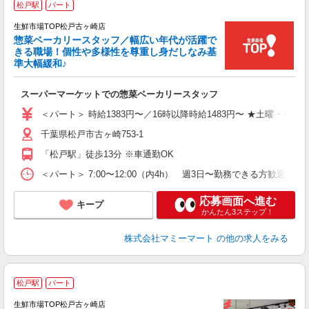
松戸駅
パート
生鮮市場TOP松戸古ヶ崎店
惣菜ベーカリースタッフ／幅広い年代が活躍で
きる職場！個性や多様性を尊重し身だしなみ基
準大幅緩和♪
生
スーパーマーケットでの惣菜ベーカリースタッフ
フ
＜パート＞ 時給1383円〜／16時以降時給1483円〜 ★土曜・日曜
千葉県松戸市古ヶ崎753-1
「松戸駅」徒歩13分 ※車通勤OK
＜パート＞ 7:00〜12:00（内4h） 週3日〜勤務できる方
応募画面へ進む
キープ
かんたん3ステップ！
株式会社マミーマート
の他の求人をみる
2
松戸駅
パート
生鮮市場TOP松戸古ヶ崎店