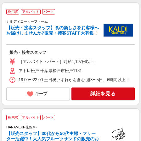
松戸駅
アルバイト
パート
カルディコーヒーファーム
【販売・接客スタッフ】食の楽しさをお客様へ
磨
お届けしませんか?販売・接客STAFF大募集！
き
未
方
販売・接客スタッフ
［アルバイト・パート］時給1,197円以上
アトレ松戸 千葉県松戸市松戸1181
16:00〜22:00 土日祝いずれかを含む 週3〜5日、6時間以上 長
詳細を見る
キープ
松戸駅
アルバイト
パート
HANAMEKI-花めき-
【販売スタッフ】30代から50代主婦・フリー
ター活躍中！大人気フルーツサンドの販売のお