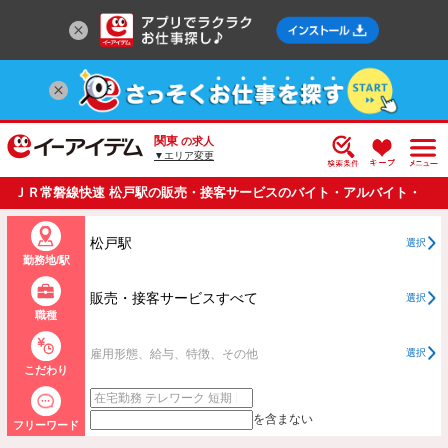
関東
の求人
▼エリア変更
ＪＲ常磐線快速 松戸駅の販売・接客サービスのバイト・アルバイト・
パートの求人情報一覧
松戸駅
選択
勤務地/駅
販売・接客サービスすべて
選択
職種
雇用形態、給与、特徴、その他
選択
こだわり
を含まない
フリーワード