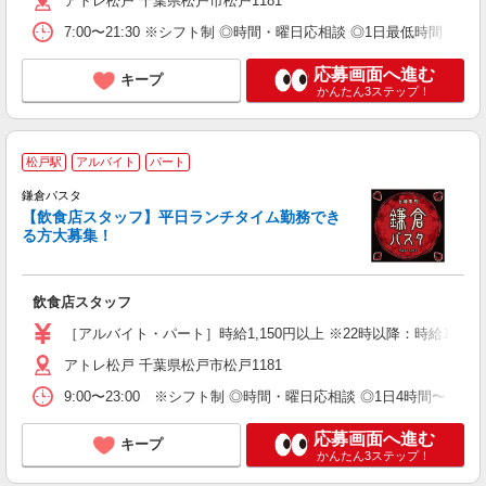
アトレ松戸 千葉県松戸市松戸1181
あ
7:00〜21:30 ※シフト制 ◎時間・曜日応相談 ◎1日最低時間 
応募画面へ進む
キープ
かんたん3ステップ！
松戸駅
アルバイト
パート
鎌倉パスタ
未
【飲食店スタッフ】平日ランチタイム勤務でき
時
る方大募集！
飲食店スタッフ
［アルバイト・パート］時給1,150円以上 ※22時以降：時給1,438
アトレ松戸 千葉県松戸市松戸1181
9:00〜23:00 ※シフト制 ◎時間・曜日応相談 ◎1日4時間〜
応募画面へ進む
キープ
かんたん3ステップ！