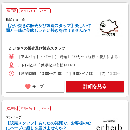
松戸駅
アルバイト
パート
横浜くりこ庵
【たい焼きの販売及び製造スタッフ】楽しい仲
間と一緒に美味しいたい焼きを作りませんか？
婦
週
たい焼きの販売及び製造スタッフ
結
［アルバイト・パート］ 時給1,200円〜（経験・能力による） ＊試用期間
アトレ松戸 千葉県松戸市松戸1181
【営業時間】10:00〜21:00 ［1］9:00〜17:00 ［2］13:
詳細を見る
キープ
松戸駅
アルバイト
パート
エンハーブ
す
【販売スタッフ】あなたの笑顔で、お客様の心
未
にハーブの癒しを届けませんか？