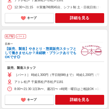
アトレ松戸 千葉県松戸市松戸1181
12:30〜21:15 ※実働7時間45分、シフト制 土・日祝日働ける方 
詳細を見る
キープ
松戸駅
パート
日本一
未
【販売、製造】やきとり・惣菜販売スタッフと
あ
して働きませんか？未経験・ブランクありでも
べ
OKです◎
あ
販売、製造スタッフ
［パート］ 時給1,300円（平日朝9時まで） 時給1,200円（平日朝9時
アトレ松戸 千葉県松戸市松戸1181
8:00〜21:30 1日3h〜、週2日〜 ○時間・曜日はご相談OK ○1
詳細を見る
キープ