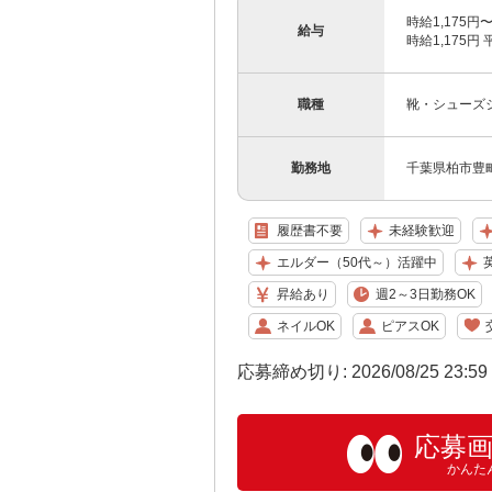
時給1,175円
給与
時給1,175円 
職種
靴・シューズ
勤務地
千葉県柏市豊町2
履歴書不要
未経験歓迎
エルダー（50代～）活躍中
昇給あり
週2～3日勤務OK
ネイルOK
ピアスOK
応募締め切り: 2026/08/25 23:5
応募
かんた