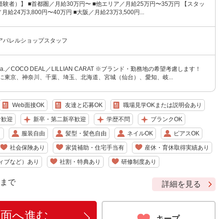
験者）】 ■首都圏／月給30万円〜 ■他エリア／月給25万円〜35万円 【スタッ
給24万3,800円〜40万円 ■大阪／月給23万3,500円...
アパレルショップスタッフ
tola.／COCO DEAL／LILLIAN CARAT ※ブランド・勤務地の希望考慮します！
に東京、神奈川、千葉、埼玉、北海道、宮城（仙台）、愛知、岐...
Web面接OK
友達と応募OK
職場見学OKまたは説明会あり
者歓迎
新卒・第二新卒歓迎
学歴不問
ブランクOK
り
服装自由
髪型・髪色自由
ネイルOK
ピアスOK
社会保険あり
家賃補助・住宅手当有
産休・育休取得実績あり
ィブなど）あり
社割・特典あり
研修制度あり
9 まで
詳細を見る
画面へ進む
キープ