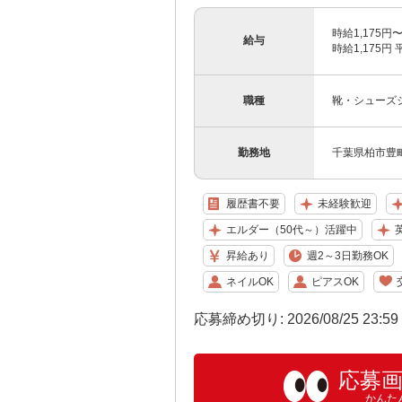
時給1,175円
給与
時給1,175円 
職種
靴・シューズ
勤務地
千葉県柏市豊町2
履歴書不要
未経験歓迎
エルダー（50代～）活躍中
昇給あり
週2～3日勤務OK
ネイルOK
ピアスOK
応募締め切り: 2026/08/25 23:5
応募
かんた