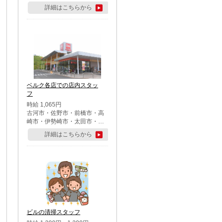
詳細はこちらから
ベルク各店での店内スタッ
フ
時給 1,065円
古河市・佐野市・前橋市・高
崎市・伊勢崎市・太田市・館
林市・藤岡市・大泉町・さい
詳細はこちらから
たま市北区・川越市・熊谷
市・行田市・秩父市・所沢
市・飯能市・東松山市・坂戸
市・鶴ケ島市・千葉市中央
区・市川市・松戸市・習志野
市・柏市・流山市・八千代
市・足立区・江戸川区・八王
子市・町田市
ビルの清掃スタッフ