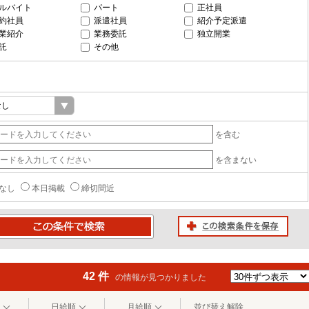
ルバイト
パート
正社員
約社員
派遣社員
紹介予定派遣
業紹介
業務委託
独立開業
託
その他
を含む
を含まない
なし
本日掲載
締切間近
この検索条件を保存
条件で検索
42 件
の情報が見つかりました
日給順
月給順
並び替え解除