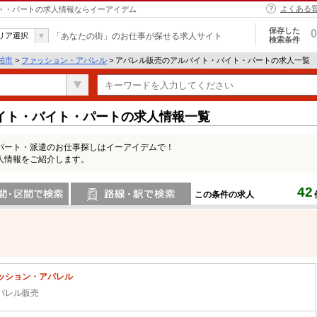
よくある
イト・パートの求人情報ならイーアイデム
保存した
0
リア選択
「あなたの街」のお仕事が探せる求人サイト
検索条件
柏市
>
ファッション・アパレル
> アパレル販売のアルバイト・バイト・パートの求人一覧
イト・バイト・パートの求人情報一覧
パート・派遣のお仕事探しはイーアイデムで！
人情報をご紹介します。
42
この条件の求人
間で検索
路線・駅・駅で検索
ッション・アパレル
パレル販売