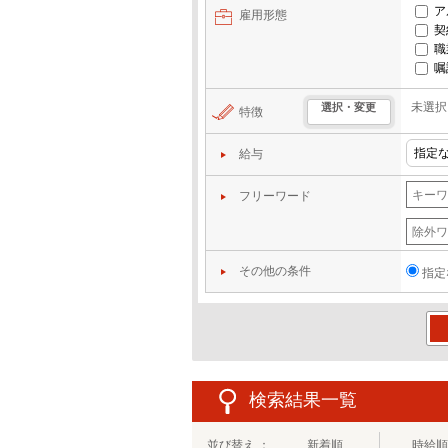
ア
雇用形態
契
職
嘱
未選択
選択・変更
特徴
給与
フリーワード
その他の条件
指定
この
検索結果一覧
並び替え ：
新着順
時給順