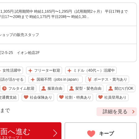
〜1,305円 試用期間中 時給1,165円〜1,295円（試用期間2ヶ月） 平日17時まで
平日17〜20時まで 時給1,175円 平日20時〜 時給1,30...
ショップの販売スタッフ
-5-25 イオン柏店2F
女性活躍中
フリーター歓迎
ミドル（40代～）活躍中
英語が活かせる
国籍不問（jobs in japan）
ボーナス・賞与あり
フルタイム歓迎
服装自由
髪型・髪色自由
髭(ひげ)OK
交通費支給
社会保険あり
社割・特典あり
社員登用あり
9 まで
詳細を見る
画面へ進む
キープ
ん3ステップ！