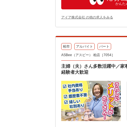
かんた
アイア株式会社 の他の求人をみる
柏市
アルバイト
パート
ASBee（アスビー） 柏店［7054］
主婦（夫）さん多数活躍中／家
経験者大歓迎