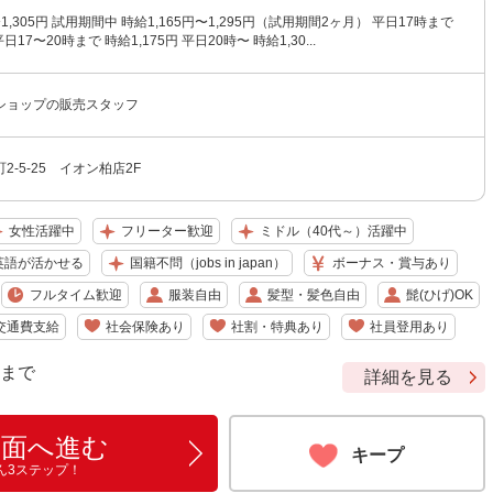
〜1,305円 試用期間中 時給1,165円〜1,295円（試用期間2ヶ月） 平日17時まで
平日17〜20時まで 時給1,175円 平日20時〜 時給1,30...
ショップの販売スタッフ
-5-25 イオン柏店2F
女性活躍中
フリーター歓迎
ミドル（40代～）活躍中
英語が活かせる
国籍不問（jobs in japan）
ボーナス・賞与あり
フルタイム歓迎
服装自由
髪型・髪色自由
髭(ひげ)OK
交通費支給
社会保険あり
社割・特典あり
社員登用あり
9 まで
詳細を見る
画面へ進む
キープ
ん3ステップ！