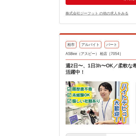
株式会社ジーフット の他の求人をみる
柏市
アルバイト
パート
ASBee（アスビー） 柏店［7054］
週2日〜、1日3h〜OK／柔軟
活躍中！