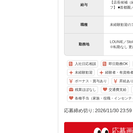
【店長候補（経
給与
フ】 ■首都圏／月
職種
未経験歓迎の
LOUNIE／S
勤務地
※転勤なし 更
入社日応相談
即日勤務OK
未経験歓迎
経験者・有資格
ボーナス・賞与あり
昇給あ
残業ほぼなし
交通費支給
各種手当（家族・役職・インセンテ
応募締め切り: 2026/11/30 23:5
応募