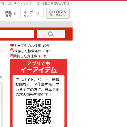
質問
サイトマップ
掲載ご希望のお客様へ
閲覧
キープ
0
0
履歴
リスト
ログイン
キープ中のお仕事（0件）
保存した検索条件（
0
件）
閲覧したお仕事（0件）
件