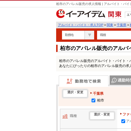
柏市のアパレル販売の求人情報 | アルバイト・バ
エ
関東
アルバイト・バイト・求人TOP
>
関東
>
千葉県
>
勤務地
職種
柏市のアパレル販売のアルバ
柏市のアパレル販売のアルバイト・バイト・
あなたにぴったりの柏市のアパレル販売の求
勤務地で検索
通勤時間・区
選択・変更
千葉県
柏市
ファ
選択・変更
職種
ア