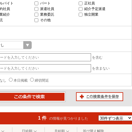
ルバイト
パート
正社員
約社員
派遣社員
紹介予定派遣
業紹介
業務委託
独立開業
託
その他
を含む
を含まない
なし
本日掲載
締切間近
この検索条件を保存
条件で検索
1 件
の情報が見つかりました
日給順
月給順
並び替え解除