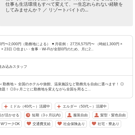
仕事も生活環境もすべて変えて、一生忘れられない経験を
してみませんか？ ／ リゾートバイトの...
00円〜2,000円（勤務地による） ▼月収例： 27万6,575円〜 （時給1,300円 ×
h × 23日 ◎住まい・食事・Wi-Fiが全部0円のため、月に2...
住み込みスタッフ
 ＜勤務地＞ 全国のホテルや旅館、温泉施設など勤務先を自由に選べます！ ◎
題！ ◎3ヶ月ごとに勤務地を変えながら全国を周るこ...
ミドル（40代～）活躍中
エルダー（50代～）活躍中
語が活かせる
短期（3ヶ月以内)
服装自由
髪型・髪色自由
WワークOK
交通費支給
社会保険あり
社宅・寮あり