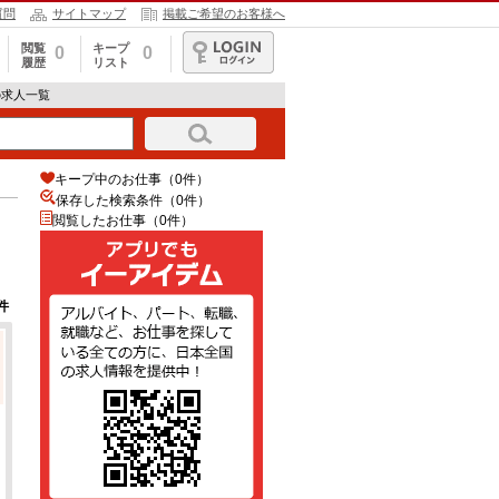
質問
サイトマップ
掲載ご希望のお客様へ
閲覧
キープ
0
0
履歴
リスト
ログイン
の求人一覧
キープ中のお仕事（0件）
保存した検索条件（
0
件）
閲覧したお仕事（0件）
件