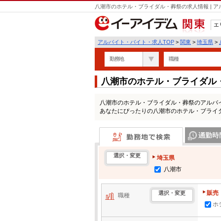
八潮市のホテル・ブライダル・葬祭の求人情報 | 
エ
関東
アルバイト・バイト・求人TOP
>
関東
>
埼玉県
>
勤務地
職種
八潮市のホテル・ブライダル
八潮市のホテル・ブライダル・葬祭のアルバ
あなたにぴったりの八潮市のホテル・ブライ
勤務地で検索
通勤時間・区
選択・変更
埼玉県
八潮市
販売
選択・変更
職種
ホ