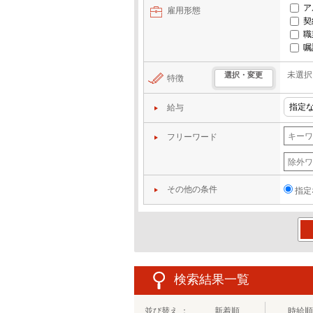
ア
雇用形態
契
職
嘱
未選択
選択・変更
特徴
給与
フリーワード
その他の条件
指定
この
検索結果一覧
並び替え ：
新着順
時給順