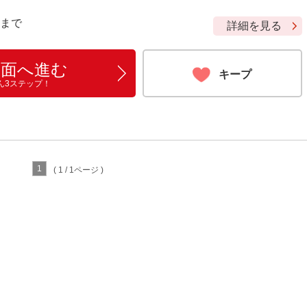
9 まで
詳細を見る
画面へ進む
キープ
ん3ステップ！
1
( 1 / 1ページ )