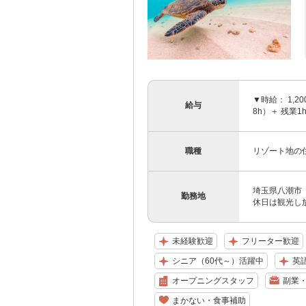
▼時給： 1,2
給与
8h）＋ 残業1
職種
リゾート地の
埼玉県八潮市
勤務地
休日は観光し放
未経験歓迎
フリーター歓迎
シニア（60代～）活躍中
英
オープニングスタッフ
副業・
まかない・食事補助