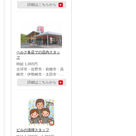
詳細はこちらから
ベルク各店での店内スタッ
フ
時給 1,065円
古河市・佐野市・前橋市・高
崎市・伊勢崎市・太田市・館
林市・藤岡市・大泉町・さい
詳細はこちらから
たま市北区・川越市・熊谷
市・行田市・秩父市・所沢
市・飯能市・東松山市・坂戸
市・鶴ケ島市・千葉市中央
区・市川市・松戸市・習志野
市・柏市・流山市・八千代
市・足立区・江戸川区・八王
子市・町田市
ビルの清掃スタッフ