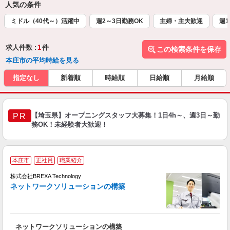
人気の条件
ミドル（40代～）活躍中
週2～3日勤務OK
主婦・主夫歓迎
週1
求人件数 :
1
件
この検索条件を保存
本庄市の平均時給を見る
指定なし
新着順
時給順
日給順
月給順
【埼玉県】オープニングスタッフ大募集！1日4h～、週3日～勤
PR
務OK！未経験者大歓迎！
■
本庄市
正社員
職業紹介
株式会社BREXA Technology
ネットワークソリューションの構築
ま
ネットワークソリューションの構築