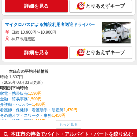
詳細を見る
とりあえずキープ
マイクロバスによる施設利用者送迎ドライバー
日給 10,900円〜10,900円
神戸市須磨区
詳細を見る
とりあえずキープ
本庄市の平均時給情報
時給 1,397円
（2026年08月03日更新）
職種別平均時給
家電・携帯販売
1,590円
金融・貿易事務
1,500円
介護職・ヘルパー
1,480円
看護師・保健師・看護助手・助産師
1,470円
その他オフィスワーク・事務
1,450円
板金・塗装・溶接
1,440円
もっと見る
その他軽作業・製造・物流
1,435円
保育士・保育補助
1,433円
本庄市の特徴でバイト・アルバイト・パートを絞り込む