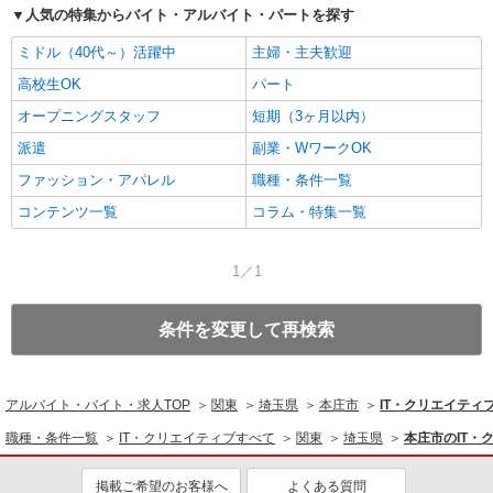
人気の特集からバイト・アルバイト・パートを探す
ミドル（40代～）活躍中
主婦・主夫歓迎
高校生OK
パート
オープニングスタッフ
短期（3ヶ月以内）
派遣
副業・WワークOK
ファッション・アパレル
職種・条件一覧
コンテンツ一覧
コラム・特集一覧
1／1
条件を変更して再検索
アルバイト・バイト・求人TOP
関東
埼玉県
本庄市
IT・クリエイテ
職種・条件一覧
IT・クリエイティブすべて
関東
埼玉県
本庄市のIT
掲載ご希望のお客様へ
よくある質問