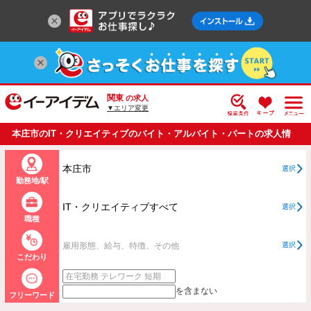
関東
の求人
▼エリア変更
本庄市のIT・クリエイティブのバイト・アルバイト・パートの求人情
報一覧
本庄市
選択
勤務地/駅
IT・クリエイティブすべて
選択
職種
雇用形態、給与、特徴、その他
選択
こだわり
を含まない
フリーワード