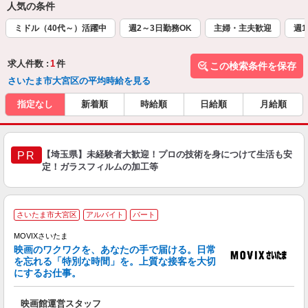
人気の条件
ミドル（40代～）活躍中
週2～3日勤務OK
主婦・主夫歓迎
週1
求人件数 :
1
件
この検索条件を保存
さいたま市大宮区の平均時給を見る
指定なし
新着順
時給順
日給順
月給順
【埼玉県】未経験者大歓迎！プロの技術を身につけて生活も安
PR
定！ガラスフィルムの加工等
さいたま市大宮区
アルバイト
パート
MOVIXさいたま
映画のワクワクを、あなたの手で届ける。日常
を忘れる「特別な時間」を。上質な接客を大切
にするお仕事。
あ
映画館運営スタッフ
未