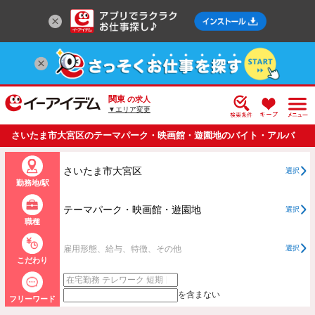
関東
の求人
▼エリア変更
さいたま市大宮区のテーマパーク・映画館・遊園地のバイト・アルバ
イト・パートの求人情報一覧
さいたま市大宮区
選択
勤務地/駅
テーマパーク・映画館・遊園地
選択
職種
雇用形態、給与、特徴、その他
選択
こだわり
を含まない
フリーワード