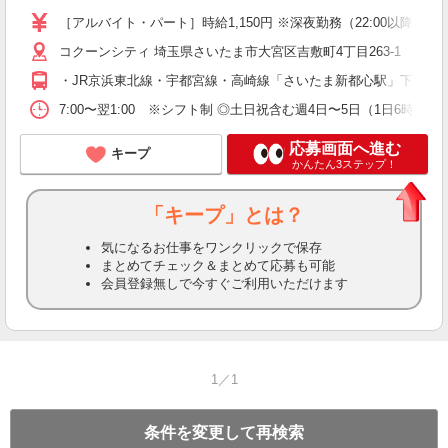
退
［アルバイト・パート］時給1,150円 ※深夜勤務（22:00以降〜
費
コクーンシティ 埼玉県さいたま市大宮区吉敷町4丁目263-1
・JR京浜東北線・宇都宮線・高崎線「さいたま新都心駅」下車東口
7:00〜翌1:00 ※シフト制 ◎土日祝含む週4日〜5日（1日6
応募画面へ進む
キープ
かんたん3ステップ！
「キープ」とは？
気になるお仕事をワンクリックで保存
まとめてチェック＆まとめて応募も可能
会員登録無しで今すぐご利用いただけます
1／1
条件を変更して再検索