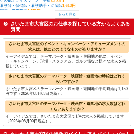
その他オフィスワーク・事務
1,733円
看護師・保健師・看護助手・助産師
1,613円
家電・携帯販売
1,571円
もっと見る
その他介護・福祉
1,567円
コールセンター
1,563円
さいたま市大宮区のお仕事を探している方からよくある
一般・営業事務
1,539円
質問
介護職・ヘルパー
1,501円
さいたま市大宮区の他の職種の平均時給を見る
さいたま市大宮区のイベント・キャンペーン・アミューズメントの
求人は、他にどのようなものがありますか？
イーアイデムでは、テーマパーク・映画館・遊園地の他に、イベン
ト・キャンペーン、球場・スタジアム、ゴルフ場など様々な求人を掲
載しています。
さいたま市大宮区のテーマパーク・映画館・遊園地の時給はどれく
らいですか？
さいたま市大宮区のテーマパーク・映画館・遊園地の平均時給は1,150
円です（2026年08月03日更新）。
さいたま市大宮区のテーマパーク・映画館・遊園地の求人数はどれ
くらいありますか？
イーアイデムでは、さいたま市大宮区で1件の求人を掲載しています
（2026年08月09日現在）。