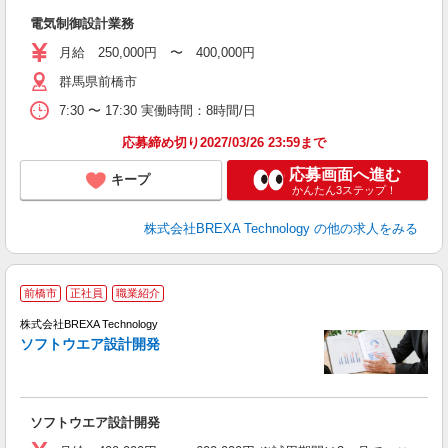
度
電気制御設計業務
月給 250,000円 〜 400,000円
群馬県前橋市
7:30 〜 17:30 実働時間：8時間/日
応募締め切り2027/03/26 23:59まで
応募画面へ進む
キープ
かんたん3ステップ！
株式会社BREXA Technology
の他の求人をみる
前橋市
正社員
職業紹介
株式会社BREXA Technology
ソフトウエア設計開発
度
ソフトウエア設計開発