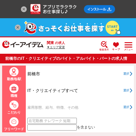
関東
の求人
▼エリア変更
前橋市のIT・クリエイティブのバイト・アルバイト・パートの求人情
報一覧
前橋市
選択
勤務地/駅
IT・クリエイティブすべて
選択
職種
雇用形態、給与、特徴、その他
選択
こだわり
を含まない
フリーワード