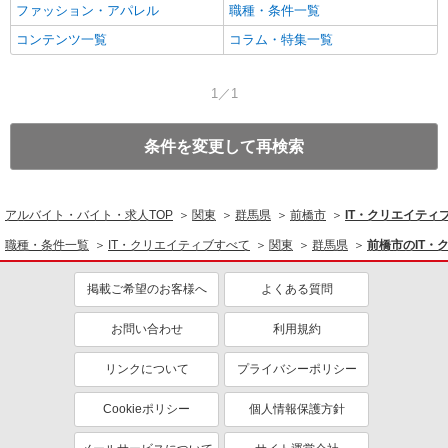
ファッション・アパレル
職種・条件一覧
コンテンツ一覧
コラム・特集一覧
1／1
条件を変更して再検索
アルバイト・バイト・求人TOP
関東
群馬県
前橋市
IT・クリエイテ
職種・条件一覧
IT・クリエイティブすべて
関東
群馬県
前橋市のIT
掲載ご希望のお客様へ
よくある質問
お問い合わせ
利用規約
リンクについて
プライバシーポリシー
Cookieポリシー
個人情報保護方針