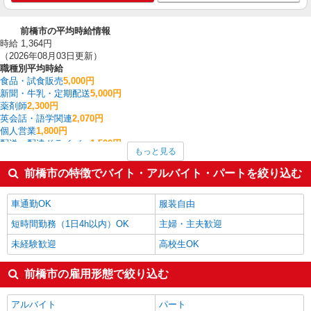
前橋市の平均時給情報
時給 1,364円
（2026年08月03日更新）
職種別平均時給
食品・試食販売
5,000円
新聞・牛乳・定期配送
5,000円
薬剤師
2,300円
英会話・語学関連
2,070円
個人営業
1,800円
配送・配達ドライバー
1,500円
もっと見る
その他介護・福祉
1,482円
家電・携帯販売
1,436円
前橋市の特徴でバイト・アルバイト・パートを絞り込む
受付・秘書
1,400円
コールセンター
1,400円
車通勤OK
服装自由
前橋市の他の職種の平均時給を見る
短時間勤務（1日4h以内）OK
主婦・主夫歓迎
未経験歓迎
高校生OK
前橋市の雇用形態で絞り込む
アルバイト
パート