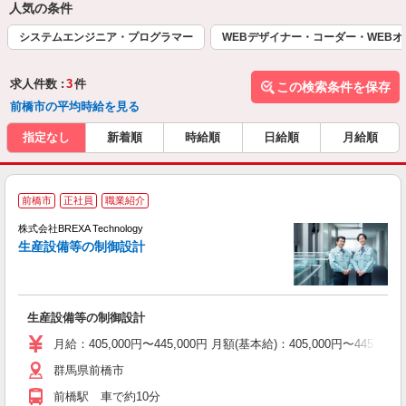
人気の条件
システムエンジニア・プログラマー
WEBデザイナー・コーダー・WEB
求人件数 :
3
件
この検索条件を保存
前橋市の平均時給を見る
指定なし
新着順
時給順
日給順
月給順
前橋市
正社員
職業紹介
株式会社BREXA Technology
生産設備等の制御設計
す
生産設備等の制御設計
月給：405,000円〜445,000円 月額(基本給)：405,00
群馬県前橋市
前橋駅 車で約10分