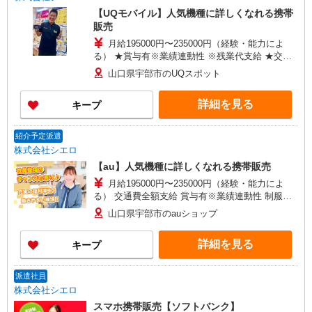
【UQモバイル】人気機種に詳しくなれる携帯
販売
月給195000円〜235000円（経験・能力によ
る） ★賞与有※業績連動性 ※残業代支給 ★交通
費全額支給 ゜+゜・。○。・゜+゜・。○。・゜+゜
山口県宇部市のUQスポット
入社祝い金10万円支給(規定有) お友達を紹介頂く
と, インセンティブ支給(規定有) ゜・。○。・゜
詳細を見る
キープ
+゜・。○。・゜+゜
紹介予定派遣
株式会社シエロ
【au】人気機種に詳しくなれる携帯販売
月給195000円〜235000円（経験・能力によ
る） 交通費全額支給 賞与有※業績連動性 制服貸
与 社会保険完備 車通勤可能 ゜+゜・。○。・゜
山口県宇部市のauショップ
+゜・。○。・゜+゜ 入社祝い金10万円支給(規定
有) お友達を紹介頂くと, インセンティブ支給(規定
詳細を見る
キープ
有) ゜・。○。・゜+゜・。○。・゜+゜
派遣社員
株式会社シエロ
スマホ携帯販売【ソフトバンク】