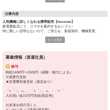
大手キャリアの店舗勤務なので安心・安定！
一度身に着けた知識は、
ずっと先まで役に立ちます！
仕事内容
人気機種に詳しくなれる携帯販売【docomo】
丁寧な研修もあるので、
家電量販店にて、スマホを案内するおシゴト♪
みなさんから働きやすいと好評です♪
特に難しい説明もないので、ご安心を。新規契約、機種変更、
最新アプリ事情やお得なプラン、
各種料金プランのご相談対応・ご提案などをお願いします。
スマホの裏ワザを学べるチャンス♪
もっと見る
初めての方でも安心♪
【選べるお仕事いろいろ】
あなた専属のコーディネーターが親切・丁寧にフォローするので、
￣￣￣￣￣￣￣￣￣￣￣
満足度◎
▼オフィスワーク
募集情報（派遣社員）
事務、経理、データ入力、コールセンター、受付
■携帯やインターネット販売業務
▼工場・製造・軽作業系
給与
docomo(ドコモ)/au(エーユー)・KDDI/softbank(ソフトバンク)など
機械/食品製造・梱包・仕分け・加工・組立・検査
時給1400円〜1500円（経験・能力による）
の大手キャリアから
▼美容系
※残業代支給
ワイモバイル(Y!mobille)、楽天モバイル、UQなど格安スマホまで幅
眉毛サロンのアイブロウ・ネイリスト・エステ
★交通費別途支給（規定あり）
広く紹介可能♪
▼営業・販売
人気のApple（アップル）店舗もございます！
法人営業・アパレル販売・個別指導塾・人材紹介
゜+゜・。○。・゜+゜・。○。・゜+゜
▼人気案件も多数♪
入社祝い金10万円支給(規定有)
短期・期間限定・オープニング・官公庁案件
上場/優良/大手企業など
お友達を紹介頂くと,
インセンティブ支給(規定有)