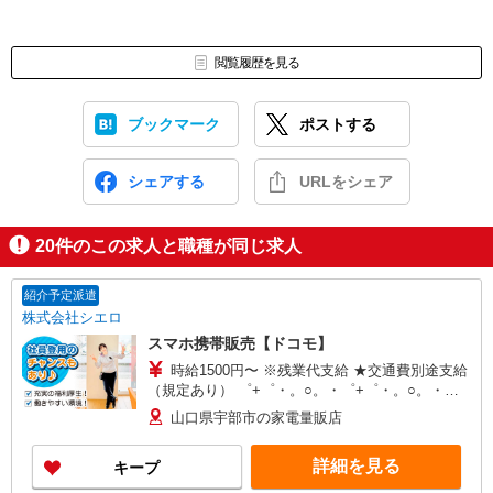
閲覧履歴を見る
ブックマーク
ポストする
シェアする
URLをシェア
20
件のこの求人と職種が同じ求人
紹介予定派遣
株式会社シエロ
スマホ携帯販売【ドコモ】
時給1500円〜 ※残業代支給 ★交通費別途支給
（規定あり） ゜+゜・。○。・゜+゜・。○。・゜
+゜ 入社祝い金10万円支給(規定有) お友達を紹介
山口県宇部市の家電量販店
頂くと, インセンティブ支給(規定有) ★月2回払
い・週払い可能（規程有）★ ゜・。○。・゜
詳細を見る
キープ
+゜・。○。・゜+゜