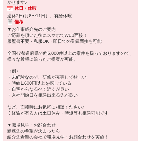
かせます♪
休日・休暇
週休2日(月8〜11日）、有給休暇
備考
▼お仕事紹介先のご案内
ご応募を頂いた後にスマホでWEB面接！
履歴書不要・私服OK・即日での登録面接も可能
全国47都道府県で約5,000件以上の案件を扱っておりますので、
様々な希望に沿ったご提案が可能。
〈例〉
・未経験なので、研修が充実して欲しい
・時給1,600円以上を探している
・自宅からなるべく近くが良い
・入社開始日を相談出来る先が良い
など、面接時にお気軽に相談ください♪
※経験が有る方は土日休み・時短等も相談可能です
▼職場見学・お顔合わせ
勤務先の希望が決まったら
紹介先希望の会社で職場見学・お顔合わせを実施！