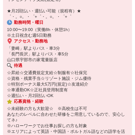
【スマホ面接実施中】
￣￣￣￣￣￣￣￣￣
★月2回払い・週払い可能（規程有）★
自宅に居ながらスマホでカンタン面接OK！
゜・。○。・゜+゜・。○。・゜+゜
オンライン面談なのでスピード対応。
勤務時間・曜日
10:00〜19:00（実働8h・休憩1h）
※土日祝含む週5日勤務
アクセス・勤務地
「妻崎」駅よりバス・車3分
「長門長沢」駅よりバス・車5分
山口県宇部市の家電量販店
待遇
☆昇給☆交通費規定支給☆制服有☆社保完
☆資格・残業手当☆リゾート施設・ジム優待
☆特別ボーナス最大5万円(規定)☆友達紹介
☆車通勤OK☆正社員登用制度有
☆週払い・月2回払いOK
応募資格・経験
☆未経験の方も大歓迎☆ ※高校生は不可
あなたのレベルに合わせた研修をご用意しているので、安心し
てネ♪
※ハローワークでお仕事お探しの方も対象
※エリアによって英語・中国語・ポルトガル語などの語学を活