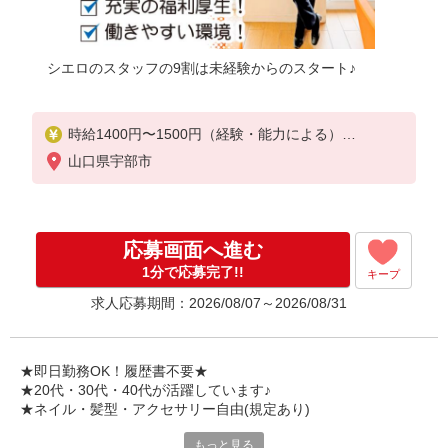
シエロのスタッフの9割は未経験からのスタート♪
時給1400円〜1500円（経験・能力による）
※残業代支給
山口県宇部市
★交通費別途支給（規定あり）
゜+゜・。○。・゜+゜・。○。・゜+゜
入社祝い金10万円支給(規定有)
応募画面へ進む
お友達を紹介頂くと,
1分で応募完了!!
キープ
インセンティブ支給(規定有)
求人応募期間：2026/08/07～2026/08/31
★月2回払い・週払い可能（規程有）★
゜・。○。・゜+゜・。○。・゜+゜
★即日勤務OK！履歴書不要★
★20代・30代・40代が活躍しています♪
★ネイル・髪型・アクセサリー自由(規定あり)
もっと見る
シエロのスタッフは9割が未経験スタート。