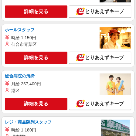
詳細を見る
キープ
有）★ ゜・。○。・゜+゜・。○。・゜+゜
詳細を見る
とりあえずキープ
派遣社員
株式会社シエロ
ホールスタッフ
スマホ携帯販売【エーユー】
時給 1,150円
月給259200円〜300000円（経験・能力によ
る） ※研修期間6か月・時給1500円〜 ※残業代支
仙台市青葉区
給 ★交通費別途支給（規定あり） ゜+゜・。
山口県宇部市の家電量販店
○。・゜+゜・。○。・゜+゜ 入社祝い金10万円支
詳細を見る
とりあえずキープ
給(規定有) お友達を紹介頂くと, インセンティブ支
詳細を見る
キープ
給(規定有) ゜・。○。・゜+゜・。○。・゜+゜
総合病院の清掃
紹介予定派遣
月給 257,400円
株式会社シエロ
港区
人気機種に詳しくなれる携帯販売【au】
月給259200円〜300000円（経験・能力によ
詳細を見る
とりあえずキープ
る） ※研修期間6か月・時給1500円〜 ※残業代支
給 ★交通費別途支給（規定あり） ゜+゜・。
山口県宇部市の家電量販店
○。・゜+゜・。○。・゜+゜ 入社祝い金10万円支
給(規定有) お友達を紹介頂くと, インセンティブ支
レジ・商品陳列スタッフ
詳細を見る
キープ
給(規定有) ゜・。○。・゜+゜・。○。・゜+゜
時給 1,180円