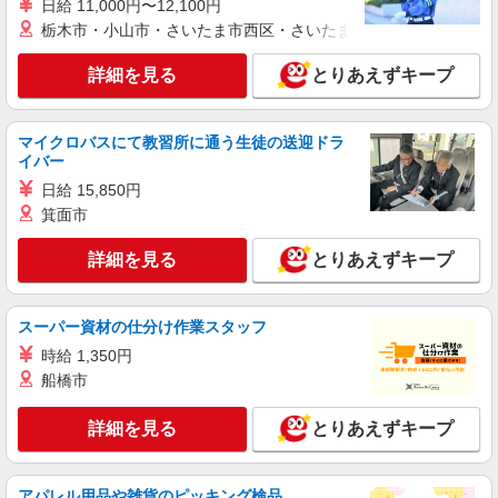
日給 11,000円〜12,100円
【エーユー】の店舗スタッフ
栃木市・小山市・さいたま市西区・さいたま市岩槻区・久喜市・
月給195000円〜235000円（経験・能力によ
る） ※給与幅は経験・スキルによる 交通費全額支
詳細を見る
とりあえずキープ
給 賞与有※業績連動性 制服貸与 社会保険完備 車
山口県宇部市のauショップ
通勤可能 ゜+゜・。○。・゜+゜・。○。・゜+゜
入社祝い金10万円支給(規定有) お友達を紹介頂く
詳細を見る
キープ
と, インセンティブ支給(規定有) ゜・。○。・゜
マイクロバスにて教習所に通う生徒の送迎ドラ
+゜・。○。・゜+゜
イバー
紹介予定派遣
日給 15,850円
株式会社シエロ
箕面市
人気機種に詳しくなれる携帯販売【docomo】
詳細を見る
とりあえずキープ
時給1400円〜1500円（経験・能力による） ※
残業代支給 ★交通費別途支給（規定あり） ゜
+゜・。○。・゜+゜・。○。・゜+゜ 入社祝い金10
山口県宇部市の家電量販店
万円支給(規定有) お友達を紹介頂くと, インセンテ
スーパー資材の仕分け作業スタッフ
ィブ支給(規定有) ★月2回払い・週払い可能（規程
時給 1,350円
詳細を見る
キープ
有）★ ゜・。○。・゜+゜・。○。・゜+゜
船橋市
紹介予定派遣
詳細を見る
とりあえずキープ
株式会社シエロ
スマホ携帯販売【ソフトバンク】
時給1400円〜1450円（経験・能力による） ※
アパレル用品や雑貨のピッキング検品