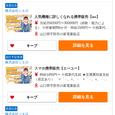
派遣社員
株式会社シエロ
人気機種に詳しくなれる携帯販売【au】
月給259200円〜300000円（経験・能力によ
る） ※研修期間6か月・時給1500円〜 ※残業代支
給 ★交通費別途支給（規定あり） ゜+゜・。
山口県宇部市の家電量販店
○。・゜+゜・。○。・゜+゜ 入社祝い金10万円支
給(規定有) お友達を紹介頂くと, インセンティブ支
詳細を見る
キープ
給(規定有) ゜・。○。・゜+゜・。○。・゜+゜
紹介予定派遣
株式会社シエロ
スマホ携帯販売【エーユー】
時給1450円〜 ※残業代支給 ★交通費別途支給
（規定あり） ゜+゜・。○。・゜+゜・。○。・゜
+゜ 入社祝い金10万円支給(規定有) お友達を紹介
山口県宇部市の家電量販店
頂くと, インセンティブ支給(規定有) ★月2回払
い・週払い可能（規程有）★ ゜・。○。・゜
詳細を見る
キープ
+゜・。○。・゜+゜
派遣社員
株式会社シエロ