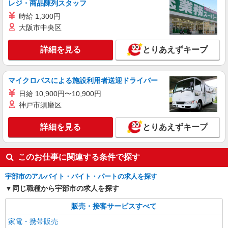
山口県宇部市のauショップ
レジ・商品陳列スタッフ
+゜・。○。・゜+゜ 入社祝い金10万円支給(規定
時給 1,300円
有) お友達を紹介頂くと, インセンティブ支給(規定
詳細を見る
キープ
有) ゜・。○。・゜+゜・。○。・゜+゜
大阪市中央区
派遣社員
詳細を見る
とりあえずキープ
株式会社シエロ
スマホ携帯販売【ドコモ】
マイクロバスによる施設利用者送迎ドライバー
時給1500円〜 ※残業代支給 ★交通費別途支給
（規定あり） ゜+゜・。○。・゜+゜・。○。・゜
日給 10,900円〜10,900円
+゜ 入社祝い金10万円支給(規定有) お友達を紹介
山口県宇部市の家電量販店
神戸市須磨区
頂くと, インセンティブ支給(規定有) ★月2回払
い・週払い可能（規程有）★ ゜・。○。・゜
詳細を見る
詳細を見る
とりあえずキープ
キープ
+゜・。○。・゜+゜
このお仕事に関連する条件で探す
宇部市のアルバイト・バイト・パートの求人を探す
同じ職種から宇部市の求人を探す
販売・接客サービスすべて
家電・携帯販売