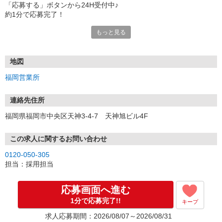
「応募する」ボタンから24H受付中♪
約1分で応募完了！
もっと見る
■電話応募の場合
電話応募も歓迎！（受付:10:00〜20:00）
土日祝も受付中♪
地図
【選考フロー】
福岡営業所
①応募から3営業日を目安に、メールorお電話でご連絡します。
②面接日時を決定！「0120」から始まる電話番号からご連絡します
★スマホでWEB面接（LINEなど）・出張面接・事務所面接と選べま
連絡先住所
す
福岡県福岡市中央区天神3-4-7 天神旭ビル4F
③面接実施（履歴書不要）
④勤務開始（スタート日は応相談）
※ご希望があれば、職場見学の調整もOKです！
この求人に関するお問い合わせ
0120-050-305
お気軽にご応募ください♪
担当：採用担当
応募画面へ進む
1分で応募完了!!
キープ
求人応募期間：2026/08/07～2026/08/31