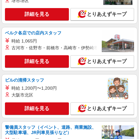
堺市堺区
契約社員
株式会社シエロ
詳細を見る
とりあえずキープ
スマホ携帯販売【ソフトバンク】
月給231500円〜256500円（経験・能力によ
る） ※上記金額に時間外手当/インセンティブが加
ベルク各店での店内スタッフ
算 ・賞与あり・時間外手当あり（平均残業時間：
山口県宇部市の家電量販店
時給 1,065円
10h/月）・地域手当/職能手当あり・Workstyle支
援金（4000円/月）あり・実績によりインセンティ
古河市・佐野市・前橋市・高崎市・伊勢崎市・太田市・館林市・
詳細を見る
キープ
ブあり ★交通費別途支給（規定あり） ゜+゜・。
○。・゜+゜・。○。・゜+゜ 入社祝い金10万円支
詳細を見る
とりあえずキープ
給(規定有) お友達を紹介頂くと, インセンティブ支
紹介予定派遣
給(規定有) ゜・。○。・゜+゜・。○。・゜+゜
株式会社シエロ
スマホ携帯販売【エーユー】
ビルの清掃スタッフ
月給259200円〜300000円（経験・能力によ
時給 1,200円〜1,200円
る） ※研修期間6か月・時給1500円〜 ※残業代支
大阪市北区
給 ★交通費別途支給（規定あり） ゜+゜・。
山口県宇部市の家電量販店
○。・゜+゜・。○。・゜+゜ 入社祝い金10万円支
詳細を見る
とりあえずキープ
給(規定有) お友達を紹介頂くと, インセンティブ支
詳細を見る
キープ
給(規定有) ゜・。○。・゜+゜・。○。・゜+゜
警備員スタッフ（イベント、道路、商業施設、
派遣社員
大型駐車場、JR列車見張りなど）
株式会社シエロ