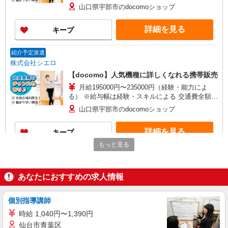
給 賞与有※業績連動性 制服貸与 社会保険完備 車
山口県宇部市のdocomoショップ
通勤可能 ゜+゜・。○。・゜+゜・。○。・゜+゜
入社祝い金10万円支給(規定有) お友達を紹介頂く
詳細を見る
キープ
と, インセンティブ支給(規定有) ゜・。○。・゜
+゜・。○。・゜+゜
紹介予定派遣
株式会社シエロ
【docomo】人気機種に詳しくなれる携帯販売
月給195000円〜235000円（経験・能力によ
る） ※給与幅は経験・スキルによる 交通費全額支
給 賞与有※業績連動性 制服貸与 社会保険完備 車
山口県宇部市のdocomoショップ
通勤可能 ゜+゜・。○。・゜+゜・。○。・゜+゜
入社祝い金10万円支給(規定有) お友達を紹介頂く
詳細を見る
キープ
と, インセンティブ支給(規定有) ゜・。○。・゜
+゜・。○。・゜+゜
もっと見る
紹介予定派遣
株式会社シエロ
あなたにおすすめの求人情報
【楽天モバイル】の店舗スタッフ
時給1650円〜1850円（経験・能力による） ※
残業代支給 ★交通費別途支給（規定あり） ゜
個別指導講師
+゜・。○。・゜+゜・。○。・゜+゜ 入社祝い金10
山口県宇部市の楽天モバイルショップ
時給 1,040円〜1,390円
万円支給(規定有) お友達を紹介頂くと, インセンテ
仙台市青葉区
ィブ支給(規定有) ★月2回払い・週払い可能（規程