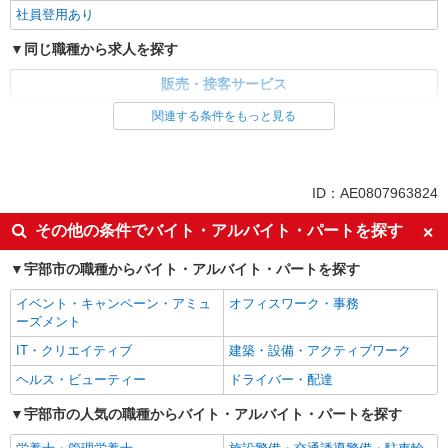
社員登用あり
同じ職種から求人を探す
販売・接客サービス
家電・携帯販売
関連する条件をもっと見る
同じ特徴から求人を探す
未経験歓迎
ミドル（40代～）活躍中
ID：AE0807963824
英語が活かせる
ボーナス・賞与あり
その他の条件でバイト・アルバイト・パートを探す
日払い
車通勤OK
宇部市の職種からバイト・アルバイト・パートを探す
交通費支給
社会保険あり
社員登用あり
イベント・キャンペーン・アミュ
オフィスワーク・事務
ーズメント
IT・クリエイティブ
建築・設備・アクティブワーク
ヘルス・ビューティー
ドライバー・配達
宇部市の人気の職種からバイト・アルバイト・パートを探す