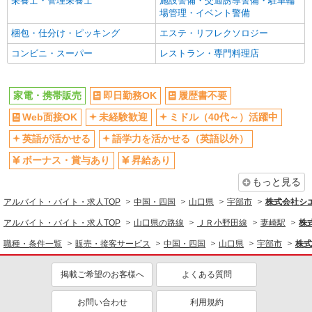
栄養士・管理栄養士
施設警備・交通誘導警備・駐車輪
場管理・イベント警備
梱包・仕分け・ピッキング
エステ・リフレクソロジー
コンビニ・スーパー
レストラン・専門料理店
家電・携帯販売
即日勤務OK
履歴書不要
Web面接OK
未経験歓迎
ミドル（40代～）活躍中
英語が活かせる
語学力を活かせる（英語以外）
ボーナス・賞与あり
昇給あり
もっと見る
アルバイト・バイト・求人TOP
中国・四国
山口県
宇部市
株式会社シ
アルバイト・バイト・求人TOP
山口県の路線
ＪＲ小野田線
妻崎駅
株
職種・条件一覧
販売・接客サービス
中国・四国
山口県
宇部市
株式
掲載ご希望のお客様へ
よくある質問
お問い合わせ
利用規約