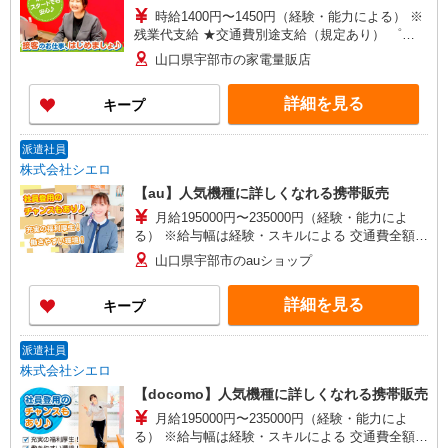
時給1400円〜1450円（経験・能力による） ※
残業代支給 ★交通費別途支給（規定あり） ゜
+゜・。○。・゜+゜・。○。・゜+゜ 入社祝い金10
山口県宇部市の家電量販店
万円支給(規定有) お友達を紹介頂くと, インセンテ
ィブ支給(規定有) ★月2回払い・週払い可能（規程
詳細を見る
キープ
有）★ ゜・。○。・゜+゜・。○。・゜+゜
派遣社員
株式会社シエロ
【au】人気機種に詳しくなれる携帯販売
月給195000円〜235000円（経験・能力によ
る） ※給与幅は経験・スキルによる 交通費全額支
給 賞与有※業績連動性 制服貸与 社会保険完備 車
山口県宇部市のauショップ
通勤可能 ゜+゜・。○。・゜+゜・。○。・゜+゜
入社祝い金10万円支給(規定有) お友達を紹介頂く
詳細を見る
キープ
と, インセンティブ支給(規定有) ゜・。○。・゜
+゜・。○。・゜+゜
派遣社員
株式会社シエロ
【docomo】人気機種に詳しくなれる携帯販売
月給195000円〜235000円（経験・能力によ
る） ※給与幅は経験・スキルによる 交通費全額支