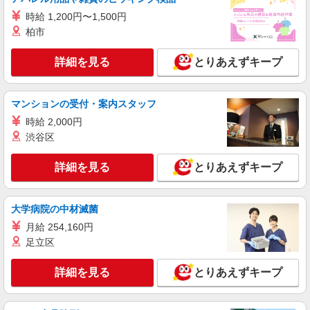
残業代支給 ★交通費別途支給（規定あり） ゜
時給 1,200円〜1,500円
+゜・。○。・゜+゜・。○。・゜+゜ 入社祝い金10
山口県宇部市の家電量販店
万円支給(規定有) お友達を紹介頂くと, インセンテ
柏市
ィブ支給(規定有) ★月2回払い・週払い可能（規程
詳細を見る
キープ
有）★ ゜・。○。・゜+゜・。○。・゜+゜
詳細を見る
とりあえずキープ
紹介予定派遣
株式会社シエロ
マンションの受付・案内スタッフ
【UQモバイル】人気機種に詳しくなれる携帯
時給 2,000円
販売
渋谷区
月給195000円〜235000円（経験・能力によ
る） ★賞与有※業績連動性 ※残業代支給 ★交通
詳細を見る
とりあえずキープ
費全額支給 ゜+゜・。○。・゜+゜・。○。・゜+゜
山口県宇部市のUQスポット
入社祝い金10万円支給(規定有) お友達を紹介頂く
と, インセンティブ支給(規定有) ゜・。○。・゜
詳細を見る
キープ
+゜・。○。・゜+゜
大学病院の中材滅菌
月給 254,160円
派遣社員
足立区
株式会社シエロ
【au】人気機種に詳しくなれる携帯販売
詳細を見る
とりあえずキープ
月給195000円〜235000円（経験・能力によ
る） 交通費全額支給 賞与有※業績連動性 制服貸
与 社会保険完備 車通勤可能 ゜+゜・。○。・゜