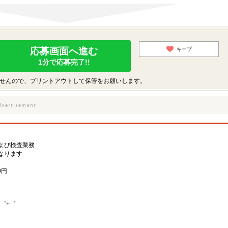
応募画面へ進む
キープ
1分で応募完了!!
せんので、プリントアウトして保管をお願いします。
よび検査業務
なります
0円
゜+゜