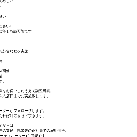
て欲しい
る
良い
ださい♪
短等も相談可能です
お顔合わせを実施！
席
ス研修
後
す。
望をお伺いしたうえで調整可能。
を入店日までに実施致します。
ーターがフォロー致します。
あれば対応させて頂きます。
でからは
当の支給、就業先の正社員での雇用切替、
ーディネーター)も可能です！