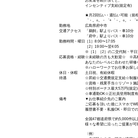
お友達を紹介頂くと,
インセンティブ支給(規定有)
★月2回払い・週払い可能（規
゜・。○。・゜+゜・。○。・゜
勤務地
広島県府中市
交通アクセス
「鵜飼」駅よりバス・車10分
「府中」駅よりバス・車10分
勤務時間・曜日
［1］8:00〜17:05
［2］19:00〜翌4:05
※［1］［2］の二交代制・平日
応募資格・経験
☆未経験の方も大歓迎☆ ※高
あなたのレベルに合わせた研修
※ハローワークでお仕事お探し
休日・休暇
土日祝、有給休暇
待遇
☆昇給☆交通費規定支給☆制服
☆資格・残業手当☆リゾート施
☆特別ボーナス最大5万円(規定
☆車通勤OK☆正社員登用制度
備考
▼お仕事紹介先のご案内
ご応募を頂いた後にスマホでW
履歴書不要・私服OK・即日で
全国47都道府県で約5,000
様々な希望に沿ったご提案が可
〈例〉