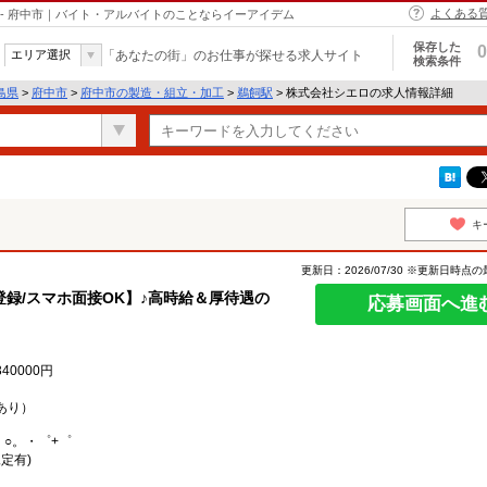
よくある
- 府中市｜バイト・アルバイトのことならイーアイデム
保存した
0
エリア選択
「あなたの街」のお仕事が探せる求人サイト
検索条件
島県
>
府中市
>
府中市の製造・組立・加工
>
鵜飼駅
> 株式会社シエロの求人情報詳細
キ
更新日：2026/07/30 ※更新日時点
録/スマホ面接OK】♪高時給＆厚待遇の
応募画面へ進
0000円
あり）
。○。・゜+゜
定有)