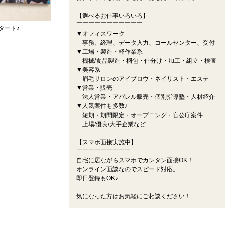
【選べるお仕事いろいろ】
￣￣￣￣￣￣￣￣￣￣￣
タート♪
▼オフィスワーク
事務、経理、データ入力、コールセンター、受付
▼工場・製造・軽作業系
機械/食品製造・梱包・仕分け・加工・組立・検査
▼美容系
眉毛サロンのアイブロウ・ネイリスト・エステ
▼営業・販売
法人営業・アパレル販売・個別指導塾・人材紹介
▼人気案件も多数♪
短期・期間限定・オープニング・官公庁案件
上場/優良/大手企業など
【スマホ面接実施中】
￣￣￣￣￣￣￣￣￣
自宅に居ながらスマホでカンタン面接OK！
オンライン面談なのでスピード対応。
即日登録もOK♪
気になった方はお気軽にご相談ください！