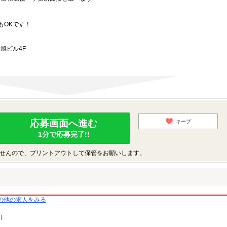
もOKです！
旭ビル4F
応募画面へ進む
キープ
1分で応募完了!!
せんので、プリントアウトして保管をお願いします。
の他の求人をみる
9）