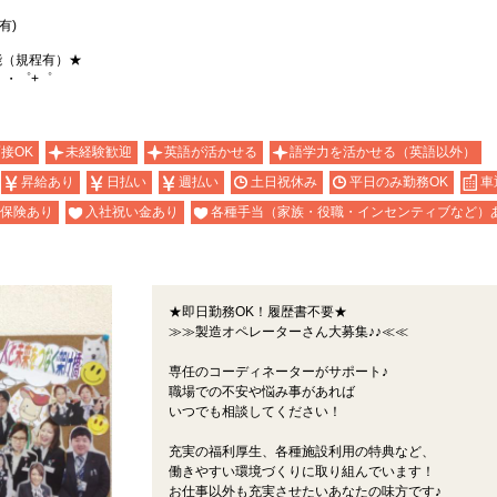
有)
能（規程有）★
。・゜+゜
面接OK
未経験歓迎
英語が活かせる
語学力を活かせる（英語以外）
昇給あり
日払い
週払い
土日祝休み
平日のみ勤務OK
車
保険あり
入社祝い金あり
各種手当（家族・役職・インセンティブなど）
★即日勤務OK！履歴書不要★
≫≫製造オペレーターさん大募集♪♪≪≪
専任のコーディネーターがサポート♪
職場での不安や悩み事があれば
いつでも相談してください！
充実の福利厚生、各種施設利用の特典など、
働きやすい環境づくりに取り組んでいます！
お仕事以外も充実させたいあなたの味方です♪