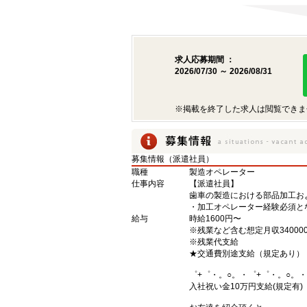
求人応募期間 ：
2026/07/30 ～ 2026/08/31
※掲載を終了した求人は閲覧できま
募集情報（派遣社員）
職種
製造オペレーター
仕事内容
【派遣社員】
歯車の製造における部品加工お
・加工オペレーター経験必須と
給与
時給1600円〜
※残業など含む想定月収34000
※残業代支給
★交通費別途支給（規定あり）
゜+゜・。○。・゜+゜・。○。・
入社祝い金10万円支給(規定有)