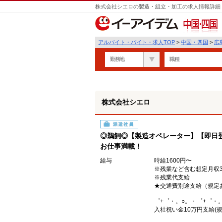
株式会社シエロの製造・組立・加工の求人情報詳細 
中国・四国
アルバイト・バイト・求人TOP
>
中国・四国
>
広
勤務地
職種
株式会社シエロ
派遣社員
◎鵜飼◎【製造オペレーター】【即日登
お仕事満載！
給与
時給1600円〜
※残業など含む想定月収34
※残業代支給
★交通費別途支給（規定
゜+゜・。○。・゜+゜・
入社祝い金10万円支給(規