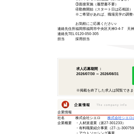
③面接実施（履歴書不要）
④勤務開始（スタート日は応相談）
※ご希望があれば、職場見学の調整
お気軽にご応募ください♪
連絡先住所
福岡県福岡市中央区天神3-4-7 天神
連絡先TEL
0120-050-305
担当
採用担当
求人応募期間 ：
2026/07/30 ～ 2026/08/31
※掲載を終了した求人は閲覧できま
企業情報
社名
株式会社シエロ
株式会社シエロ
企業概要
・人材派遣業（派27-301233）
・有料職業紹介事業（27-ユ-30075
・アウトソーシング事業