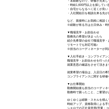
・未経験なので、研修が充実し
・時給1,600円以上を探してい
・自宅からなるべく近くが良い
・入社開始日を相談出来る先が
など、面接時にお気軽に相談く
※経験が有る方は土日休み・時
▼職場見学・お顔合わせ
勤務先の希望が決まったら
紹介先希望の会社で職場見学・
リモートでも対応可能♪
※担当のコーディネーターが同
▼入社手続き・コンプライアン
職場見学・お顔合わせを行った
就業意思の確認をさせて頂きま
就業希望の場合は、入店日の希
コンプライアンスに関する研修
▼お仕事開始
勤務開始後も担当のコーディネ
勤務時で困ったこと、ご要望が
ゆくゆくは経験・スキルを積ん
時給アップ、資格取得による手
シエロでの正社員登用(営業・コ