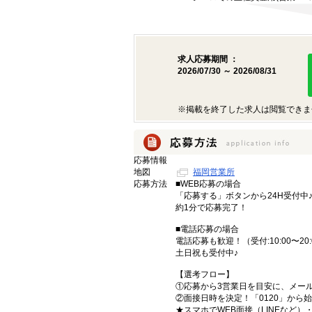
求人応募期間 ：
2026/07/30 ～ 2026/08/31
※掲載を終了した求人は閲覧できま
応募情報
地図
福岡営業所
応募方法
■WEB応募の場合
「応募する」ボタンから24H受付中
約1分で応募完了！
■電話応募の場合
電話応募も歓迎！（受付:10:00〜20:
土日祝も受付中♪
【選考フロー】
①応募から3営業日を目安に、メール
②面接日時を決定！「0120」から
★スマホでWEB面接（LINEなど