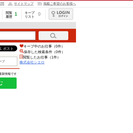
質問
サイトマップ
掲載ご希望のお客様へ
閲覧
キープ
1
0
履歴
リスト
ログイン
キープ中のお仕事（0件）
保存した検索条件（
0
件）
閲覧したお仕事（1件）
ープ
株式会社シエロ
の最新情報です
む