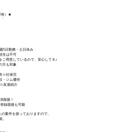
程有）★
+゜
週5日勤務・土日休み
校生は不可
をご用意しているので、安心してネ♪
の方も対象
有☆社保完
設・ジム優待
)☆友達紹介
有
EB面接！
の登録面接も可能
件以上の案件を扱っておりますので、
能。