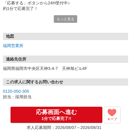
「応募する」ボタンから24H受付中♪
約1分で応募完了！
もっと見る
■電話応募の場合
電話応募も歓迎！（受付:10:00〜20:00）
土日祝も受付中♪
地図
【選考フロー】
福岡営業所
①応募から3営業日を目安に、メールorお電話でご連絡します。
②面接日時を決定！「0120」から始まる電話番号からご連絡します
★スマホでWEB面接（LINEなど）・出張面接・事務所面接と選べま
連絡先住所
す
福岡県福岡市中央区天神3-4-7 天神旭ビル4F
③面接実施（履歴書不要）
④勤務開始（スタート日は応相談）
※ご希望があれば、職場見学の調整もOKです！
この求人に関するお問い合わせ
0120-050-305
お気軽にご応募ください♪
担当：採用担当
応募画面へ進む
1分で応募完了!!
キープ
求人応募期間：2026/08/07～2026/08/31