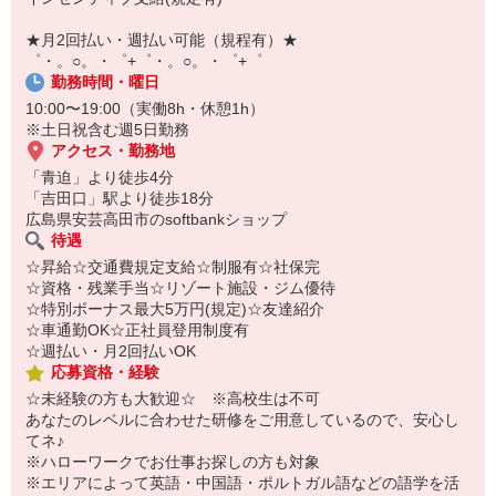
即日登録もOK♪
★月2回払い・週払い可能（規程有）★
気になった方はお気軽にご相談ください！
゜・。○。・゜+゜・。○。・゜+゜
勤務時間・曜日
10:00〜19:00（実働8h・休憩1h）
※土日祝含む週5日勤務
アクセス・勤務地
「青迫」より徒歩4分
「吉田口」駅より徒歩18分
広島県安芸高田市のsoftbankショップ
待遇
☆昇給☆交通費規定支給☆制服有☆社保完
☆資格・残業手当☆リゾート施設・ジム優待
☆特別ボーナス最大5万円(規定)☆友達紹介
☆車通勤OK☆正社員登用制度有
☆週払い・月2回払いOK
応募資格・経験
☆未経験の方も大歓迎☆ ※高校生は不可
あなたのレベルに合わせた研修をご用意しているので、安心し
てネ♪
※ハローワークでお仕事お探しの方も対象
※エリアによって英語・中国語・ポルトガル語などの語学を活