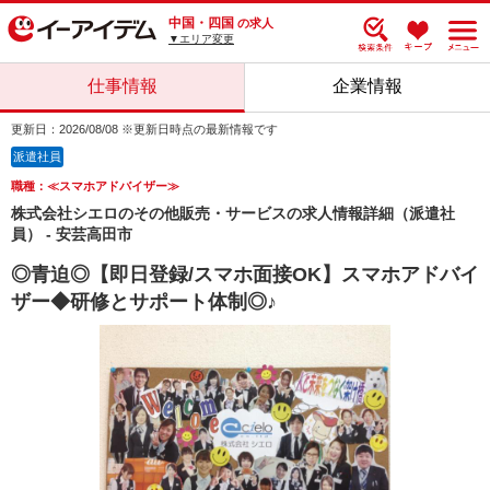
中国・四国
の求人
▼エリア変更
仕事情報
企業情報
更新日：2026/08/08 ※更新日時点の最新情報です
派遣社員
職種：≪スマホアドバイザー≫
株式会社シエロのその他販売・サービスの求人情報詳細（派遣社
員） - 安芸高田市
◎青迫◎【即日登録/スマホ面接OK】スマホアドバイ
ザー◆研修とサポート体制◎♪