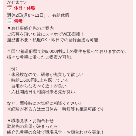
かせます♪
休日・休暇
週休2日(月8〜11日）、有給休暇
備考
▼お仕事紹介先のご案内
ご応募を頂いた後にスマホでWEB面接！
履歴書不要・私服OK・即日での登録面接も可能
全国47都道府県で約5,000件以上の案件を扱っておりますので、
様々な希望に沿ったご提案が可能。
〈例〉
・未経験なので、研修が充実して欲しい
・時給1,600円以上を探している
・自宅からなるべく近くが良い
・入社開始日を相談出来る先が良い
など、面接時にお気軽に相談ください♪
※経験が有る方は土日休み・時短等も相談可能です
▼職場見学・お顔合わせ
勤務先の希望が決まったら
紹介先希望の会社で職場見学・お顔合わせを実施！