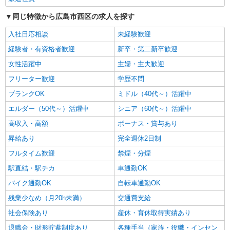
同じ特徴から広島市西区の求人を探す
入社日応相談
未経験歓迎
経験者・有資格者歓迎
新卒・第二新卒歓迎
女性活躍中
主婦・主夫歓迎
フリーター歓迎
学歴不問
ブランクOK
ミドル（40代～）活躍中
エルダー（50代～）活躍中
シニア（60代～）活躍中
高収入・高額
ボーナス・賞与あり
昇給あり
完全週休2日制
フルタイム歓迎
禁煙・分煙
駅直結・駅チカ
車通勤OK
バイク通勤OK
自転車通勤OK
残業少なめ（月20h未満）
交通費支給
社会保険あり
産休・育休取得実績あり
退職金・財形貯蓄制度あり
各種手当（家族・役職・インセン