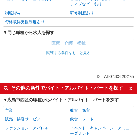
ティブなど）あり
制服貸与
研修制度あり
資格取得支援制度あり
同じ職種から求人を探す
医療・介護・福祉
介護職・ヘルパー
関連する条件をもっと見る
同じ特徴から求人を探す
未経験歓迎
ミドル（40代～）活躍中
ID：AE0730620275
ボーナス・賞与あり
車通勤OK
その他の条件でバイト・アルバイト・パートを探す
交通費支給
社会保険あり
広島市西区の職種からバイト・アルバイト・パートを探す
産休・育休取得実績あり
営業
教育・保育
販売・接客サービス
飲食・フード
ファッション・アパレル
イベント・キャンペーン・アミュ
ーズメント