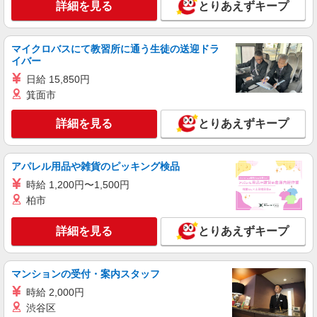
デイサービス
詳細を見る
とりあえずキープ
時給1350円〜1937円 ＜日払い有/週払い有/交
通費全支給(ガソリン代含む)＞
マイクロバスにて教習所に通う生徒の送迎ドラ
広島市内多数
イバー
日給 15,850円
詳細を見る
キープ
箕面市
派遣社員
詳細を見る
とりあえずキープ
株式会社kotrio /●HR-H-2078562
＜面接なし＞デイサービスでリハビリ補助・送
迎など＊西広島
アパレル用品や雑貨のピッキング検品
時給1350円〜1937円 ＜日払い有/週払い有/交
時給 1,200円〜1,500円
通費全支給(ガソリン代含む)＞
柏市
広島市内多数
詳細を見る
とりあえずキープ
詳細を見る
キープ
派遣社員
マンションの受付・案内スタッフ
株式会社kotrio /●HR-H-1878351
時給 2,000円
＜デイサービス/横川駅＞面接なし！最短3日で
渋谷区
仕事スタート可◎