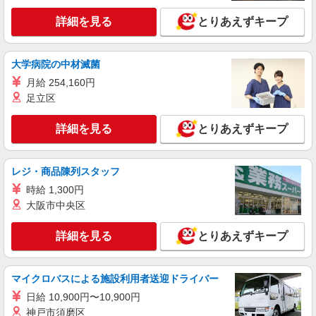
時給1450円〜1937円 ＜日払い有/週払い有/交
詳細を見る
とりあえずキープ
通費全支給(ガソリン代含む)＞
広島県西区
大学病院の中材滅菌
詳細を見る
キープ
月給 254,160円
足立区
派遣社員
株式会社kotrio /●HR-H-2078546
詳細を見る
とりあえずキープ
西広島駅/穏やかなデイサービス＊面接なし・
残業なし
レジ・商品陳列スタッフ
時給1350円〜1937円 ＜日払い有/週払い有/交
通費全支給(ガソリン代含む)＞
時給 1,300円
広島市内多数
大阪市中央区
詳細を見る
キープ
詳細を見る
とりあえずキープ
派遣社員
マイクロバスによる施設利用者送迎ドライバー
株式会社kotrio /●HR-H-1991449
新井口＊グループホームSTAFF＊生活のサポ
日給 10,900円〜10,900円
ート業務を担当
神戸市須磨区