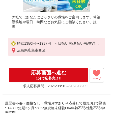
弊社ではあなたにピッタリの職場をご案内します。希望
勤務地や曜日・時間などお気軽にご相談ください。担
当...
時給1350円〜1937円 ＜日払い有/週払い有/交通費
全支給(ガソリン代含む)＞
広島県広島市西区
応募画面へ進む
1分で応募完了!!
キープ
求人応募期間：2026/08/01～2026/08/09
履歴書不要・面接なし・職場見学あり⇒応募して最短3日で勤務
START♪短期2ヶ月〜OK/無資格未経験OK/年齢不問/性別不問/学
歴不問