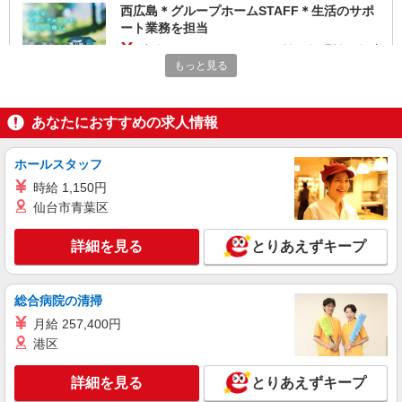
西広島＊グループホームSTAFF＊生活のサポ
ート業務を担当
時給1350円〜1937円 ＜日払い有/週払い有/交
通費全支給(ガソリン代含む)＞
もっと見る
広島市内多数
あなたにおすすめの求人情報
詳細を見る
キープ
ホールスタッフ
派遣社員
株式会社kotrio /●HR-H-2078500
時給 1,150円
仙台市青葉区
＼収入アップを全面サポート／小規模デイ
STAFF|資格支援制度あり
詳細を見る
とりあえずキープ
時給1350円〜1937円 ＜日払い有/週払い有/交
通費全支給(ガソリン代含む)＞
広島県広島市西区
総合病院の清掃
月給 257,400円
詳細を見る
キープ
港区
派遣社員
詳細を見る
とりあえずキープ
株式会社kotrio /●HR-H-1953233