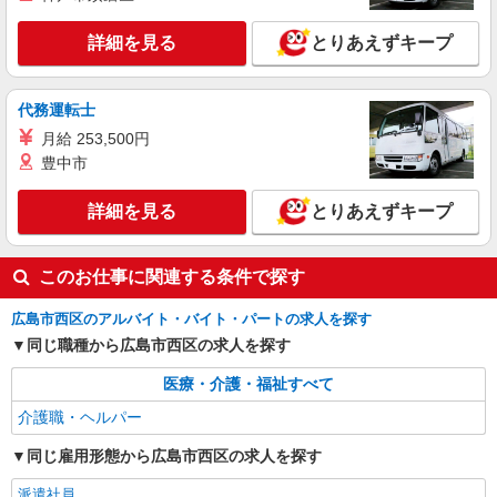
時給1350円〜1937円 ＜日払い有/週払い有/交
通費全支給(ガソリン代含む)＞
詳細を見る
とりあえずキープ
広島県広島市西区
代務運転士
詳細を見る
キープ
月給 253,500円
豊中市
派遣社員
株式会社kotrio /●HR-H-2077453
詳細を見る
とりあえずキープ
高須駅★未経験OKの人間関係に悩まない職場
へ★サ高住スタッフ
時給1350円〜1937円 ＜日払い有/週払い有/交
このお仕事に関連する条件で探す
通費全支給(ガソリン代含む)＞
広島市西区｜高須駅が最寄り
広島市西区のアルバイト・バイト・パートの求人を探す
同じ職種から広島市西区の求人を探す
詳細を見る
キープ
医療・介護・福祉すべて
介護職・ヘルパー
同じ雇用形態から広島市西区の求人を探す
派遣社員