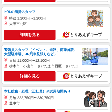
優遇≪デイSTAFF≫
時給1450円〜1937円 ＜日払い有/週払い有/交
ビルの清掃スタッフ
通費全支給(ガソリン代含む)＞
時給 1,200円〜1,200円
広島市内多数
大阪市北区
詳細を見る
キープ
詳細を見る
とりあえずキープ
派遣社員
株式会社kotrio /●HR-H-1992214
警備員スタッフ（イベント、道路、商業施設、
大型駐車場、JR列車見張りなど）
新井口駅⇒需要のある福祉業界で介護デビュー
＊資格支援あり
日給 11,000円〜12,100円
時給1350円〜1937円 ＜日払い有/週払い有/交
栃木市・小山市・さいたま市西区・さいたま市岩槻区・久喜市・
通費全支給(ガソリン代含む)＞
広島県広島市西区
詳細を見る
とりあえずキープ
詳細を見る
キープ
本社総務・経理（正社員）※試用期間あり
月給 222,750円〜230,750円
派遣社員
株式会社kotrio /●HR-H-2078554
豊中市
【西広島駅】介護初心者集まれ！居心地のよい