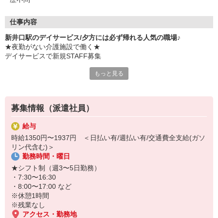
仕事内容
新井口駅のデイサービス/夕方には必ず帰れる人気の職場♪
★夜勤がない介護施設で働く★
デイサービスで新規STAFF募集
もっと見る
【主な仕事】
・食事や入浴などの生活介助
・車の運転（利用者さんの送迎）
・簡単な運動のサポート など
募集情報（派遣社員）
デイサービスは通所施設なので夕方には利用者さんが帰宅！夜の時
給与
間帯は働きません♪
時給1350円〜1937円 ＜日払い有/週払い有/交通費全支給(ガソ
子育て中でもスケジュールが立てやすいです◎
リン代含む)＞
勤務時間・曜日
★シフト制（週3〜5日勤務）
・7:30〜16:30
・8:00〜17:00 など
※休憩1時間
※残業なし
アクセス・勤務地