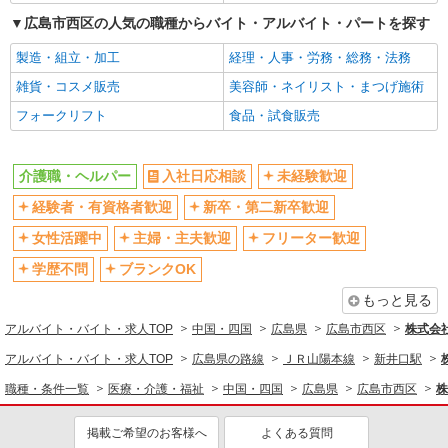
広島市西区の人気の職種からバイト・アルバイト・パートを探す
製造・組立・加工
経理・人事・労務・総務・法務
雑貨・コスメ販売
美容師・ネイリスト・まつげ施術
フォークリフト
食品・試食販売
介護職・ヘルパー
入社日応相談
未経験歓迎
経験者・有資格者歓迎
新卒・第二新卒歓迎
女性活躍中
主婦・主夫歓迎
フリーター歓迎
学歴不問
ブランクOK
もっと見る
アルバイト・バイト・求人TOP
中国・四国
広島県
広島市西区
株式会社k
アルバイト・バイト・求人TOP
広島県の路線
ＪＲ山陽本線
新井口駅
職種・条件一覧
医療・介護・福祉
中国・四国
広島県
広島市西区
株
掲載ご希望のお客様へ
よくある質問