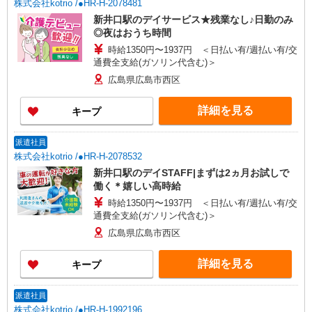
株式会社kotrio /●HR-H-2078481
新井口駅のデイサービス★残業なし♪日勤のみ
◎夜はおうち時間
時給1350円〜1937円 ＜日払い有/週払い有/交
通費全支給(ガソリン代含む)＞
広島県広島市西区
詳細を見る
キープ
派遣社員
株式会社kotrio /●HR-H-2078532
新井口駅のデイSTAFF|まずは2ヵ月お試しで
働く＊嬉しい高時給
時給1350円〜1937円 ＜日払い有/週払い有/交
通費全支給(ガソリン代含む)＞
広島県広島市西区
詳細を見る
キープ
派遣社員
株式会社kotrio /●HR-H-1992196