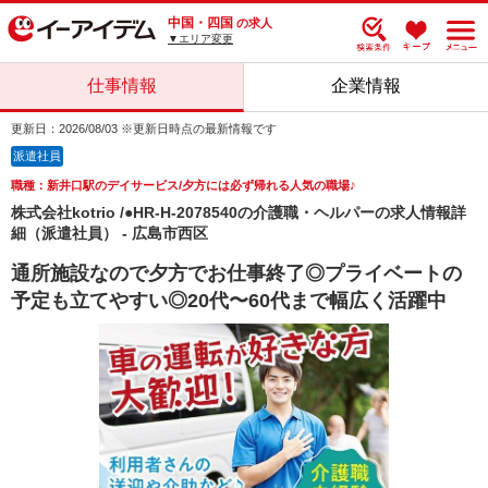
中国・四国
の求人
▼エリア変更
仕事情報
企業情報
更新日：2026/08/03 ※更新日時点の最新情報です
派遣社員
職種：新井口駅のデイサービス/夕方には必ず帰れる人気の職場♪
株式会社kotrio /●HR-H-2078540の介護職・ヘルパーの求人情報詳
細（派遣社員） - 広島市西区
通所施設なので夕方でお仕事終了◎プライベートの
予定も立てやすい◎20代〜60代まで幅広く活躍中