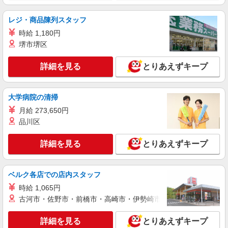
西広島駅｜小さなグループホームで家事や生活
のサポート！
レジ・商品陳列スタッフ
時給1450円〜1937円 ＜日払い有/週払い有/交
時給 1,180円
通費全支給(ガソリン代含む)＞
堺市堺区
広島市内多数
詳細を見る
とりあえずキープ
詳細を見る
キープ
派遣社員
大学病院の清掃
株式会社kotrio /●HR-H-1659994
月給 273,650円
≪職場見学OK≫職場を見てから判断！高齢者
品川区
住宅の看護師＊まったり勤務
時給2000円〜2500円＜ガソリン代含め交通費
詳細を見る
とりあえずキープ
全額支給/日払い・週払いOK＞
広島県広島市西区
ベルク各店での店内スタッフ
詳細を見る
キープ
時給 1,065円
古河市・佐野市・前橋市・高崎市・伊勢崎市・太田市・館林市・
派遣社員
株式会社kotrio /●HR-H-1854975
詳細を見る
とりあえずキープ
日収1万円〜☆【運転・配送】の経験がある方