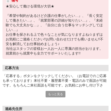
備考
★安心して働ける環境が大切★
『希望や制約があるけど介護の仕事がしたい…』、『長く安定
して働きたい…』、『就業部署の詳細が知りたい…』、『未経
験でも大丈夫かな…』、『自分に合う仕事をマッチングしてほ
しい…』
お仕事を探される上で色々なことが気になりますよね☆まずは
お気軽にご連絡ください!!お問い合わせだけでも構いません!!不
安を解消してお仕事始めましょう♪
当社はスタッフの皆様お一人お一人に専属の担当がおります。
就業前から就業中も全力でサポートいたします!!
応募方法
「応募する」ボタンをクリックしてください。（お電話でのご応募
も承っております）来社不要・履歴書不要・電話のみで面談が可能
です。もちろんご来社面談も可能です。お気軽にお申し付け下さ
い。
もっと見る
連絡先住所