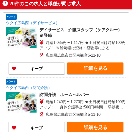
20
件のこの求人と職種が同じ求人
パート
ツクイ広島西（デイサービス）
デイサービス 介護スタッフ（ケアクルー）
※登録
時給1,085円〜1,117円 ★土日祝日は時給100円
アップ！ ※給与幅は資格・経験等による
広島県広島市西区南観音5-11-10
詳細を見る
キープ
パート
ツクイ広島西（訪問介護）
訪問介護 ホームヘルパー
時給1,240円〜1,270円 ★土日祝日は時給100円
アップ！ ・身体介護手当:500円/時間 ・早朝夜間
深夜手当:300円/時間 （18:00〜翌07:59の時間
広島県広島市西区南観音5-11-10
帯） ・ICT手当:2,000円/月 ・深夜割増は別途支給
・ケア→ケアの移動時間も賃金（時給）を支給 ・
詳細を見る
キープ
特定事業所加算手当:60円/時間 ※給与幅は資格・