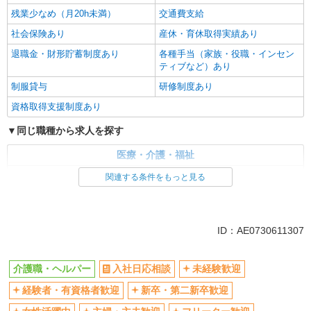
残業少なめ（月20h未満）
交通費支給
社会保険あり
産休・育休取得実績あり
退職金・財形貯蓄制度あり
各種手当（家族・役職・インセン
ティブなど）あり
制服貸与
研修制度あり
資格取得支援制度あり
同じ職種から求人を探す
医療・介護・福祉
介護職・ヘルパー
関連する条件をもっと見る
同じ特徴から求人を探す
未経験歓迎
ミドル（40代～）活躍中
ID：AE0730611307
ボーナス・賞与あり
車通勤OK
交通費支給
社会保険あり
介護職・ヘルパー
入社日応相談
未経験歓迎
産休・育休取得実績あり
経験者・有資格者歓迎
新卒・第二新卒歓迎