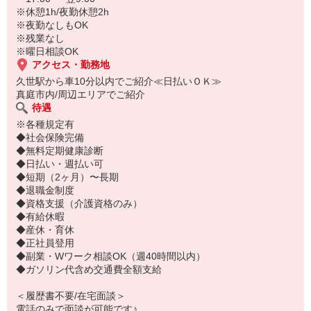
※休憩1h/夜勤休憩2h
※夜勤なしもOK
※残業なし
※曜日相談OK
アクセス・勤務地
久世駅から車10分以内でご紹介≪日払いＯＫ≫
真庭市内/周辺エリアでご紹介
待遇
※各種規定有
◆社会保険完備
◆無料定期健康診断
◆日払い・週払い可
◆短期（2ヶ月）〜長期
◆退職金制度
◆資格支援（介護資格のみ）
◆有給休暇
◆産休・育休
◆正社員登用
◆副業・Wワーク相談OK（週40時間以内）
◆ガソリン代含め交通費全額支給
＜履歴書不要/在宅面談＞
電話のみで面談が可能です♪