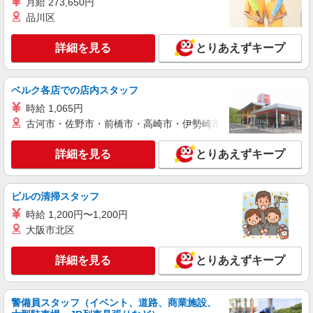
月給 273,650円
品川区
派遣社員
株式会社kotrio /●OK-H-1993634
詳細を見る
とりあえずキープ
真庭市＊グループホームSTAFF＊生活のサポ
ート業務を担当
ベルク各店での店内スタッフ
時給1350円〜2062円 ＜日払い有/週払い有/交
通費全支給(ガソリン代含む)＞
時給 1,065円
真庭市内/周辺エリアでご紹介
古河市・佐野市・前橋市・高崎市・伊勢崎市・太田市・館林市・
詳細を見る
キープ
詳細を見る
とりあえずキープ
派遣社員
ビルの清掃スタッフ
株式会社kotrio /●OK-H-1993706
真庭市⇒需要のある福祉業界で介護デビュー＊
時給 1,200円〜1,200円
資格支援あり
大阪市北区
時給1350円〜2062円 ＜日払い有/週払い有/交
通費全支給(ガソリン代含む)＞
詳細を見る
とりあえずキープ
真庭市内/周辺エリアでご紹介
警備員スタッフ（イベント、道路、商業施設、
詳細を見る
キープ