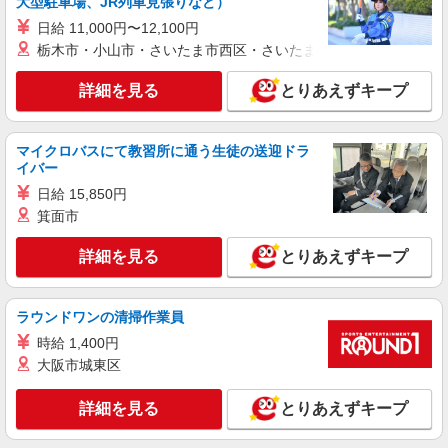
大型駐車場、JR列車見張りなど）
日給 11,000円〜12,100円
派遣社員
栃木市・小山市・さいたま市西区・さいたま市岩槻区・久喜市・
株式会社kotrio /●OK-H-1975733
真庭市｜シニア向けマンションでの生活サポー
詳細を見る
とりあえずキープ
ト・フロアの巡回
時給1350円〜2062円 ＜日払い有/週払い有/交
通費全支給(ガソリン代含む)＞
マイクロバスにて教習所に通う生徒の送迎ドラ
真庭市内/周辺エリアでご紹介
イバー
日給 15,850円
詳細を見る
キープ
箕面市
派遣社員
詳細を見る
とりあえずキープ
株式会社kotrio /●OK-H-1993658
真庭市｜サ高住STAFF＊落ち着いた雰囲気で
ゆったりお仕事♪
ラウンドワンの清掃作業員
時給1350円〜2062円 ＜日払い有/週払い有/交
時給 1,400円
通費全支給(ガソリン代含む)＞
大阪市城東区
真庭市内/周辺エリアでご紹介
詳細を見る
とりあえずキープ
詳細を見る
キープ