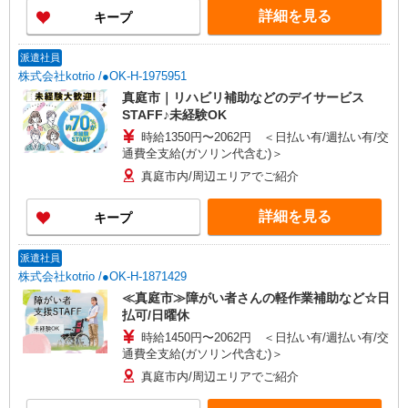
詳細を見る
キープ
派遣社員
株式会社kotrio /●OK-H-1975951
真庭市｜リハビリ補助などのデイサービス
STAFF♪未経験OK
時給1350円〜2062円 ＜日払い有/週払い有/交
通費全支給(ガソリン代含む)＞
真庭市内/周辺エリアでご紹介
詳細を見る
キープ
派遣社員
株式会社kotrio /●OK-H-1871429
≪真庭市≫障がい者さんの軽作業補助など☆日
払可/日曜休
時給1450円〜2062円 ＜日払い有/週払い有/交
通費全支給(ガソリン代含む)＞
真庭市内/周辺エリアでご紹介