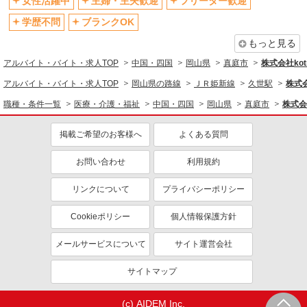
女性活躍中
主婦・主夫歓迎
フリーター歓迎
学歴不問
ブランクOK
もっと見る
アルバイト・バイト・求人TOP
中国・四国
岡山県
真庭市
株式会社kotr
アルバイト・バイト・求人TOP
岡山県の路線
ＪＲ姫新線
久世駅
株式会
職種・条件一覧
医療・介護・福祉
中国・四国
岡山県
真庭市
株式会社
掲載ご希望のお客様へ
よくある質問
お問い合わせ
利用規約
リンクについて
プライバシーポリシー
Cookieポリシー
個人情報保護方針
メールサービスについて
サイト運営会社
サイトマップ
(c) AIDEM Inc.