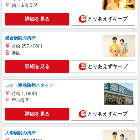
詳細を見る
キープ
仙台市青葉区
派遣社員
詳細を見る
とりあえずキープ
株式会社kotrio /●OK-H-2021151
<真庭市>高時給&シフト柔軟でいいとこ取り♪
サ高住の補助STAFF
総合病院の清掃
時給1350円〜2062円 ＜日払い有/週払い有/交
月給 257,400円
通費全支給(ガソリン代含む)＞
港区
真庭市内/周辺エリアでご紹介
詳細を見る
とりあえずキープ
詳細を見る
キープ
派遣社員
レジ・商品陳列スタッフ
株式会社kotrio /●OK-H-1976025
時給 1,180円
真庭市★シフト柔軟で長く働きやすいシニア向
堺市堺区
けマンション
時給1350円〜2062円 ＜日払い有/週払い有/交
詳細を見る
とりあえずキープ
通費全支給(ガソリン代含む)＞
真庭市内/周辺エリアでご紹介
大学病院の清掃
詳細を見る
キープ