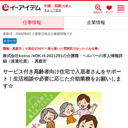
中国・四国
の求人
▼エリア変更
仕事情報
企業情報
更新日：2026/08/03 ※更新日時点の最新情報です
派遣社員
職種：真庭市｜サ高住STAFF＊落ち着いた雰囲気でゆったりお仕事♪
株式会社kotrio /●OK-H-2021291の介護職・ヘルパーの求人情報詳
細（派遣社員） - 真庭市
サービス付き高齢者向け住宅で入居者さんをサポー
ト！生活相談や必要に応じた介助業務をお願いしま
す☆