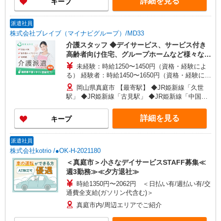
詳細を見る
キープ
派遣社員
株式会社ブレイブ（マイナビグループ）/MD33
介護スタッフ ◆デイサービス、サービス付き
高齢者向け住宅、グループホームなど様々な勤
務先から選べます。
未経験：時給1250〜1450円（資格・経験によ
る） 経験者：時給1450〜1650円（資格・経験によ
る） ◎月収例 時給1650円×1日8時間×22日（週5
岡山県真庭市 【最寄駅】 ◆JR姫新線「久世
日）＝29万400円 ◆昇給あり ◆支払い方法 ※日払
駅」 ◆JR姫新線「古見駅」 ◆JR姫新線「中国勝
い/週払い/月払い対応も可能です。詳しくは面談時
山駅」 ★その他、近隣に多数勤務地あります！
にご相談ください。 ◆交通費：別途全額支給 ※当
詳細を見る
キープ
社規定あり
派遣社員
株式会社kotrio /●OK-H-2021180
＜真庭市＞小さなデイサービスSTAFF募集≪
週3勤務≫≪夕方退社≫
時給1350円〜2062円 ＜日払い有/週払い有/交
通費全支給(ガソリン代含む)＞
真庭市内/周辺エリアでご紹介