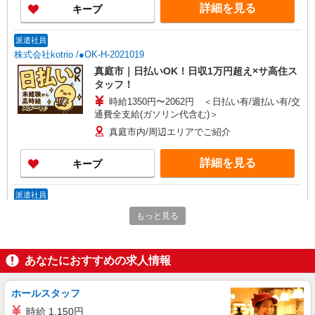
詳細を見る
キープ
派遣社員
株式会社kotrio /●OK-H-2021019
真庭市｜日払いOK！日収1万円超え×サ高住ス
タッフ！
時給1350円〜2062円 ＜日払い有/週払い有/交
通費全支給(ガソリン代含む)＞
真庭市内/周辺エリアでご紹介
詳細を見る
キープ
派遣社員
株式会社kotrio /●OK-H-2021268
もっと見る
真庭市＊グループホームSTAFF＊生活のサポ
ート業務を担当
時給1350円〜2062円 ＜日払い有/週払い有/交
あなたにおすすめの求人情報
通費全支給(ガソリン代含む)＞
真庭市内/周辺エリアでご紹介
ホールスタッフ
時給 1,150円