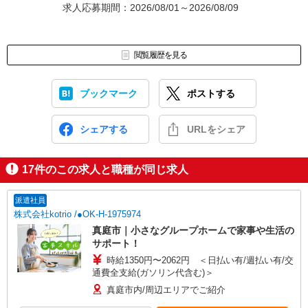
求人応募期間：2026/08/01～2026/08/09
閲覧履歴を見る
ブックマーク
ポストする
シェアする
URLをシェア
17
件のこの求人と職種が同じ求人
派遣社員
株式会社kotrio /●OK-H-1975974
真庭市｜小さなグループホームで家事や生活の
サポート！
時給1350円〜2062円 ＜日払い有/週払い有/交
通費全支給(ガソリン代含む)＞
真庭市内/周辺エリアでご紹介