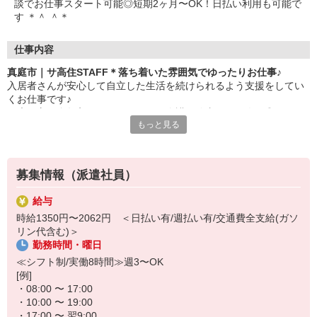
談でお仕事スタート可能◎短期2ヶ月〜OK！日払い利用も可能で
す ＊＾ ＾＊
仕事内容
真庭市｜サ高住STAFF＊落ち着いた雰囲気でゆったりお仕事♪
入居者さんが安心して自立した生活を続けられるよう支援をしてい
くお仕事です♪
健康な方が多数入居しているため、介護経験者からも人気◎
もっと見る
▼主なお仕事内容
・安否確認・見守り
体調や様子の変化がないかのチェック
募集情報（派遣社員）
・生活相談・対応
日常生活に関するお困りごと、生活上の悩み、必要に応じた生活介
給与
助
時給1350円〜2062円 ＜日払い有/週払い有/交通費全支給(ガソ
・生活支援サービス
リン代含む)＞
食事の配膳・下膳、共用部の簡単な清掃 など
勤務時間・曜日
スタッフの負担も軽く人気の施設です＊
≪シフト制/実働8時間≫週3〜OK
ゆったりとした環境の中で一緒に働いてみませんか？
[例]
・08:00 〜 17:00
短期2ヶ月〜のお試し勤務も可能です！
・10:00 〜 19:00
わからないことは専任のコーディネーターにご相談ください★
・17:00 〜 翌9:00