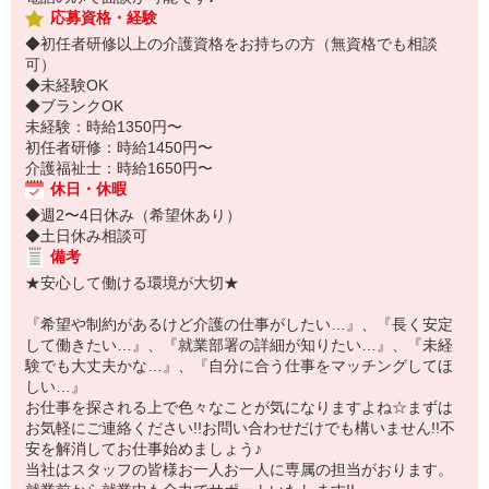
応募資格・経験
◆初任者研修以上の介護資格をお持ちの方（無資格でも相談
可）
◆未経験OK
◆ブランクOK
未経験：時給1350円〜
初任者研修：時給1450円〜
介護福祉士：時給1650円〜
休日・休暇
◆週2〜4日休み（希望休あり）
◆土日休み相談可
備考
★安心して働ける環境が大切★
『希望や制約があるけど介護の仕事がしたい…』、『長く安定
して働きたい…』、『就業部署の詳細が知りたい…』、『未経
験でも大丈夫かな…』、『自分に合う仕事をマッチングしてほ
しい…』
お仕事を探される上で色々なことが気になりますよね☆まずは
お気軽にご連絡ください!!お問い合わせだけでも構いません!!不
安を解消してお仕事始めましょう♪
当社はスタッフの皆様お一人お一人に専属の担当がおります。