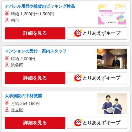
アパレル用品や雑貨のピッキング検品
派遣社員
株式会社ニッソーネット岡山支社
時給 1,200円〜1,500円
柏市
特養の介護士（無資格可）
初任者以上：時給1450円〜1812円 無資格の
詳細を見る
方：時給1350円〜1687円
とりあえずキープ
岡山県真庭市
マンションの受付・案内スタッフ
詳細を見る
キープ
時給 2,000円
渋谷区
派遣社員
株式会社ニッソーネット岡山支社
詳細を見る
とりあえずキープ
特養の介護士（資格必須）
初任者以上：時給1450円〜1812円
岡山県真庭市
大学病院の中材滅菌
月給 254,160円
詳細を見る
キープ
足立区
詳細を見る
とりあえずキープ