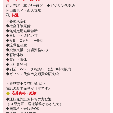
西大寺駅⇒車で5分ほど ◆ガソリン代支給
岡山市東区・西大寺駅
待遇
※各種規定有
◆社会保険完備
◆無料定期健康診断
◆日払い・週払い可
◆短期（2ヶ月）〜長期
◆退職金制度
◆資格支援（介護資格のみ）
◆有給休暇
◆産休・育休
◆正社員登用
◆副業・Wワーク相談OK（週40時間以内）
◆ガソリン代含め交通費全額支給
＜履歴書不要/在宅面談＞
電話のみで面談が可能です♪
応募資格・経験
◆運転免許証お持ちの方歓迎
（AT限定可、送迎業務があるため）
◆無資格・未経験OK