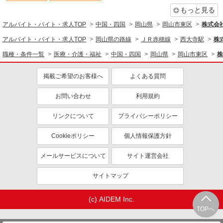
もっと見る
アルバイト・バイト・求人TOP
中国・四国
岡山県
岡山市東区
株式会社k
アルバイト・バイト・求人TOP
岡山県の路線
ＪＲ赤穂線
西大寺駅
株式
職種・条件一覧
医療・介護・福祉
中国・四国
岡山県
岡山市東区
株
掲載ご希望のお客様へ
よくある質問
お問い合わせ
利用規約
リンクについて
プライバシーポリシー
Cookieポリシー
個人情報保護方針
メールサービスについて
サイト運営会社
サイトマップ
(c) AIDEM Inc.
TOPへ