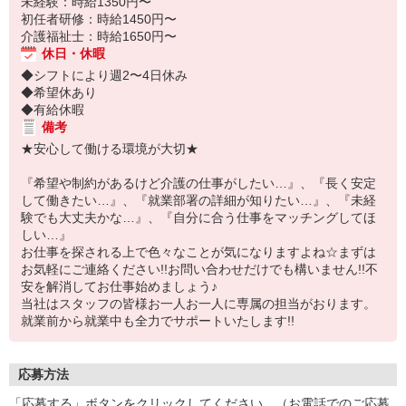
未経験：時給1350円〜
初任者研修：時給1450円〜
介護福祉士：時給1650円〜
休日・休暇
◆シフトにより週2〜4日休み
◆希望休あり
◆有給休暇
備考
★安心して働ける環境が大切★
『希望や制約があるけど介護の仕事がしたい…』、『長く安定
して働きたい…』、『就業部署の詳細が知りたい…』、『未経
験でも大丈夫かな…』、『自分に合う仕事をマッチングしてほ
しい…』
お仕事を探される上で色々なことが気になりますよね☆まずは
お気軽にご連絡ください!!お問い合わせだけでも構いません!!不
安を解消してお仕事始めましょう♪
当社はスタッフの皆様お一人お一人に専属の担当がおります。
就業前から就業中も全力でサポートいたします!!
応募方法
「応募する」ボタンをクリックしてください。（お電話でのご応募