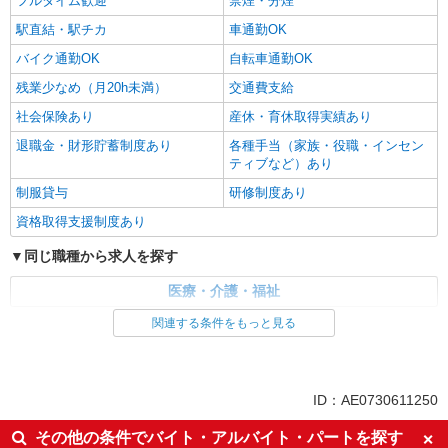
フルタイム歓迎
禁煙・分煙
駅直結・駅チカ
車通勤OK
バイク通勤OK
自転車通勤OK
残業少なめ（月20h未満）
交通費支給
社会保険あり
産休・育休取得実績あり
退職金・財形貯蓄制度あり
各種手当（家族・役職・インセン
ティブなど）あり
制服貸与
研修制度あり
資格取得支援制度あり
同じ職種から求人を探す
医療・介護・福祉
関連する条件をもっと見る
同じ特徴から求人を探す
未経験歓迎
ミドル（40代～）活躍中
ボーナス・賞与あり
車通勤OK
ID：AE0730611250
交通費支給
社会保険あり
その他の条件でバイト・アルバイト・パートを探す
産休・育休取得実績あり