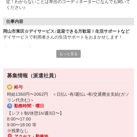
定！わからないことは専任のコーディネーターになんでも聞いて
ください♪
仕事内容
岡山市東区☆デイサービス♪送迎できる方歓迎！生活サポートなど
デイサービスで利用者さんの生活サポートをおまかせします！
【お仕事内容】
もっと見る
・自宅から施設までの送迎（運転できる方）
・必要に応じて日常生活の介助
・リハビリのお手伝い/見守り
・お話やレクリエーション など
募集情報（派遣社員）
利用者さんは比較的介護度が低めなので、介護初心者・ブランクの
給与
ある方にも人気です♪
時給1350円〜2062円 ＜日払い有/週払い有/交通費全支給(ガソ
リン代含む)＞
未経験の方も大歓迎です◎
勤務時間・曜日
20代・30代・40代・50代幅広く活躍中！
【シフト制/休憩1h/週3日〜】
日払い・週払いも対応可能☆
8:00〜17:00
利用希望される方はお気軽にご相談ください。
9:00〜18:00 等
※残業なし
アクセス・勤務地