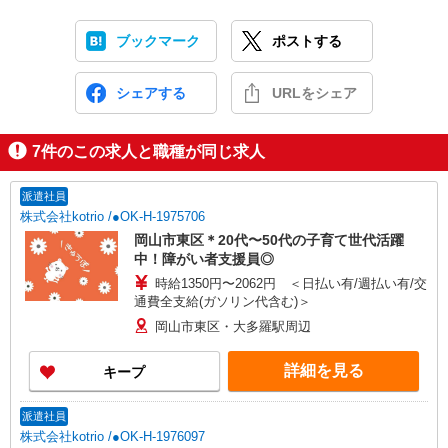
ブックマーク
ポストする
シェアする
URLをシェア
7
件のこの求人と職種が同じ求人
派遣社員
株式会社kotrio /●OK-H-1975706
岡山市東区＊20代〜50代の子育て世代活躍
中！障がい者支援員◎
時給1350円〜2062円 ＜日払い有/週払い有/交
通費全支給(ガソリン代含む)＞
岡山市東区・大多羅駅周辺
詳細を見る
キープ
派遣社員
株式会社kotrio /●OK-H-1976097