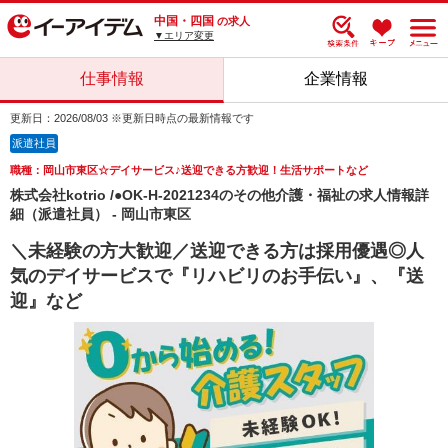
中国・四国
の求人
▼エリア変更
仕事情報
企業情報
更新日：2026/08/03 ※更新日時点の最新情報です
派遣社員
職種：岡山市東区☆デイサービス♪送迎できる方歓迎！生活サポートなど
株式会社kotrio /●OK-H-2021234のその他介護・福祉の求人情報詳
細（派遣社員） - 岡山市東区
＼未経験の方大歓迎／送迎できる方は採用優遇◎人
気のデイサービスで『リハビリのお手伝い』、『送
迎』など