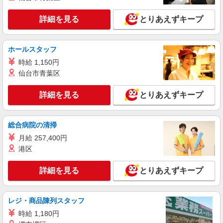
時給1250円交通費全額支給
詳細を見る
とりあえずキープ
広島県安芸高田市 ＊車・バイク通勤OK
詳細を見る
キープ
ホールスタッフ
時給 1,150円
派遣社員
仙台市青葉区
人材プロオフィス株式会社
2交替・機械のボタン操作や梱包／板金加工
詳細を見る
とりあえずキープ
時給1,150円〜 ◆月収例）258,800円 (1,150円
×8h×20日+残業40h+深夜60h)※繁忙期の場合 ＜参
考＞ 割増賃金(時給+割増) ・残業時：1,438円 ・深
広島県安芸高田市吉田町吉田1489-45
総合病院の清掃
夜時(22時〜翌5時)：1,438円
月給 257,400円
詳細を見る
キープ
港区
詳細を見る
とりあえずキープ
レジ・商品陳列スタッフ
時給 1,180円