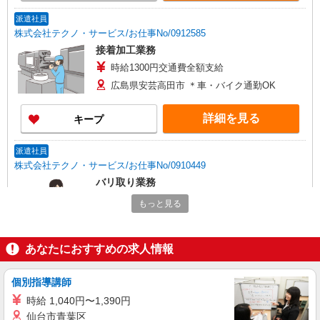
派遣社員
株式会社テクノ・サービス/お仕事No/0912585
接着加工業務
時給1300円交通費全額支給
広島県安芸高田市 ＊車・バイク通勤OK
詳細を見る
キープ
派遣社員
株式会社テクノ・サービス/お仕事No/0910449
バリ取り業務
時給1200円交通費全額支給
もっと見る
広島県安芸高田市 ＊車・バイク通勤OK
あなたにおすすめの求人情報
詳細を見る
キープ
個別指導講師
派遣社員
株式会社テクノ・サービス/お仕事No/0880707
時給 1,040円〜1,390円
機械オペレーター
仙台市青葉区