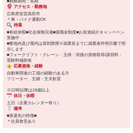
■勤務期間：長期
アクセス・勤務地
広島県安芸高田市
＊車・バイク通勤OK
待遇
■有給休暇■社会保険完備■退職金制度■お友達紹介キャンペーン
実施中
■敷地内及び屋内は原則禁煙※就業前までに就業条件明示書で明
示します
■フォークリフト・クレーン・玉掛・溶接の資格取得/講習料・
受験料補助有
応募資格・経験
自動車関連の工場の経験のある方
フリーター、主婦・主夫歓迎
※22時以降は18歳以上
休日・休暇
土日（企業カレンダー有り）
備考
■派遣先の特徴■
＊社員食堂あり