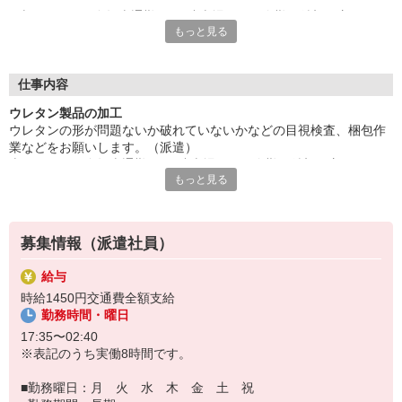
車・バイク・自転車通勤OK、駐車場あり！夕勤ご希望の方にオ
もっと見る
ススメ。未経験の方もお気軽にご相談ください。
40代の方々など幅広く活躍中。残業多め、対応可能な方必見！残
業については相談可能。ご応募お待ちしております！
■お友達紹介キャンペーン！デジタルギフト3000円分プレゼント
仕事内容
（当社規定あり）
ウレタン製品の加工
ウレタンの形が問題ないか破れていないかなどの目視検査、梱包作
『テクノ・サービス』は、派遣業界大手スタッフサービスグルー
業などをお願いします。（派遣）
プです。
車・バイク・自転車通勤OK、駐車場あり！夕勤ご希望の方にオスス
全国にあるお仕事の中から、一人ひとりのスキルや希望条件に応
もっと見る
メ。未経験の方もお気軽にご相談ください。
じたお仕事をご案内します。
40代の方々など幅広く活躍中。残業多め、対応可能な方必見！残業
安全管理体制も万全ですので安心してご就業いただけます。
については相談可能。ご応募お待ちしております！
登録方法は、【オンライン】【電話】【登録会来場】の3つから
募集情報（派遣社員）
選べます♪
★★履歴書・証明写真は不要！★★
給与
また、ご登録済の方はお仕事の紹介がスムーズです。
時給1450円交通費全額支給
ご応募お待ちしています。
勤務時間・曜日
17:35〜02:40
※表記のうち実働8時間です。
■勤務曜日：月 火 水 木 金 土 祝