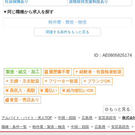
社会保険あり
資格取得支援制度あり
同じ職種から求人を探す
軽作業・製造・物流
製造・組立・加工
関連する条件をもっと見る
同じ特徴から求人を探す
車通勤OK
交通費支給
ID：AE0805825174
社会保険あり
製造・組立・加工
履歴書不要
経験者・有資格者歓迎
主婦・主夫歓迎
フリーター歓迎
ブランクOK
高収入・高額
週払い
給与前払いOK
食堂・売店あり
もっと見る
アルバイト・バイト・求人TOP
中国・四国
広島県
安芸高田市
株式会社
職種・条件一覧
軽作業・製造・物流
中国・四国
広島県
安芸高田市