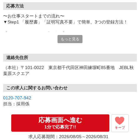
応募方法
〜お仕事スタートまでの流れ〜
▼Step1 「履歴書」「証明写真不要」で簡単、3つの登録方法！
【オンライン登録（目安5分）】
もっと見る
いつでも好きな時間に登録OK
【電話登録（目安20分）】
受付時間/平日9:00〜19:00
連絡先住所
※電話登録の場合、就業前には登録会へお越しください
（本社）〒101-0022 東京都千代田区神田練塀町85番地 JEBL秋
葉原スクエア
【来場登録（目安1時間30分）】
受付時間/平日10:00〜17:00
この求人に関するお問い合わせ
▼Step2 全国にあるお仕事の中から、あなたにピッタリのお仕事を
0120-707-942
ご案内
担当：採用係
▼Step3 就業前に職場見学で気になる事はしっかりチェック！
▼Step4 気に入ったら雇用契約・お仕事スタート
応募画面へ進む
応募⇒最短で2日後からの勤務も可能です！
1分で応募完了!!
キープ
求人応募期間：2026/08/05～2026/08/31