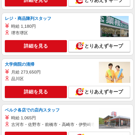
詳細を見る
とりあえずキープ
詳細を見る
キープ
派遣社員
レジ・商品陳列スタッフ
株式会社テクノ・サービス/お仕事No/0896988
時給 1,180円
製品の検査、バリ取り
堺市堺区
時給1200円交通費全額支給
広島県三原市 ＊車・バイク通勤OK
詳細を見る
とりあえずキープ
詳細を見る
キープ
大学病院の清掃
派遣社員
月給 273,650円
株式会社テクノ・サービス/お仕事No/0879138
品川区
製品の組立て業務
詳細を見る
時給1400円交通費全額支給
とりあえずキープ
広島県三原市 ＊車・バイク通勤OK
ベルク各店での店内スタッフ
詳細を見る
キープ
時給 1,065円
古河市・佐野市・前橋市・高崎市・伊勢崎市・太田市・館林市・
派遣社員
株式会社綜合キャリアオプション（1314VJ0805G67★17-S-T2）