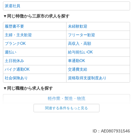
派遣社員
同じ特徴から三原市の求人を探す
履歴書不要
未経験歓迎
主婦・主夫歓迎
フリーター歓迎
ブランクOK
高収入・高額
週払い
給与前払いOK
土日祝休み
車通勤OK
バイク通勤OK
交通費支給
社会保険あり
資格取得支援制度あり
同じ職種から求人を探す
軽作業・製造・物流
製造・組立・加工
関連する条件をもっと見る
同じ特徴から求人を探す
未経験歓迎
土日祝休み
ID：AE0807931546