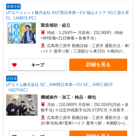
派遣社員
UTエージェント株式会社 AGT西日本第一CU 福山エリア SG三原久井
CL《JABO1-PC》
製造補助・組立
時給：1,250円〜 月収例：232,000円（時給
×8H実働×21日稼働＋各種手当）
広島県三原市 勤務詳細：三原市 通勤方法：車/
バイク 最寄り駅：三原駅から車23分 ※構内の
（無料）駐車場利用OK
詳細を見る
キープ
正社員
UTエイム株式会社 SC＿AIM西日本第一CU SC＿AIM三原CF
《AGYU1C》
機械操作・加工・検品・梱包
月給：210,000円 月収例：252,024円(月給＋各
種手当) ※法定外残業手当26,073円/月 ※深夜手当
15,951円/月
広島県三原市 勤務詳細：三原市 通勤方法：徒
歩/車/自転車/電車/バイク 最寄り駅：本郷駅から車
4分 ※駅から無料送迎あり ※構内無料駐車場利用
OK