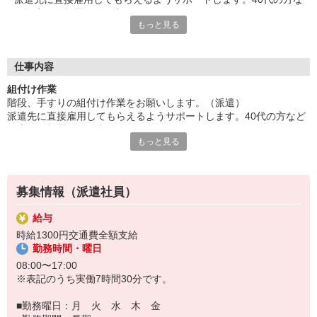
ど幅広い年齢層が活躍中。
もっと見る
玉掛・クレーンの資格があれば尚良し、入職後に取得もOK。残
業が少なめなので、無理なくお仕事をしていただけます。
■お友達紹介キャンペーン！デジタルギフト3000円分プレゼント
（当社規定あり）
仕事内容
組付け作業
『テクノ・サービス』は、派遣業界大手スタッフサービスグルー
階段、手すりの組付け作業をお願いします。（派遣）
プです。
派遣先に直接雇用してもらえるようサポートします。40代の方など
全国にあるお仕事の中から、一人ひとりのスキルや希望条件に応
幅広い年齢層が活躍中。
じたお仕事をご案内します。
もっと見る
玉掛・クレーンの資格があれば尚良し、入職後に取得もOK。残業が
安全管理体制も万全ですので安心してご就業いただけます。
少なめなので、無理なくお仕事をしていただけます。
登録方法は、【オンライン】【電話】【登録会来場】の3つから
選べます♪
募集情報（派遣社員）
★★履歴書・証明写真は不要！★★
また、ご登録済の方はお仕事の紹介がスムーズです。
給与
ご応募お待ちしています。
時給1300円交通費全額支給
勤務時間・曜日
08:00〜17:00
※表記のうち実働7時間30分です。
■勤務曜日：月 火 水 木 金