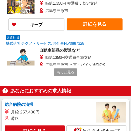
時給1,350円 交通費：既定支給
広島県三原市
詳細を見る
キープ
派遣社員
株式会社テクノ・サービス/お仕事No/0887329
自動車部品の製造など
時給1350円交通費全額支給
広島県三原市 ＊車・バイク通勤OK
もっと見る
詳細を見る
キープ
あなたにおすすめの求人情報
派遣社員
株式会社テクノ・サービス/お仕事No/0910044
総合病院の清掃
機械オペレーター
時給1350円交通費全額支給
月給 257,400円
港区
広島県三原市 ＊車・バイク通勤OK