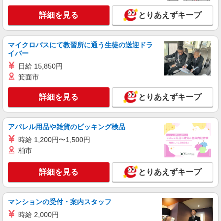
詳細を見る
とりあえずキープ
詳細を見る
キープ
派遣社員
マイクロバスにて教習所に通う生徒の送迎ドラ
株式会社テクノ・サービス/お仕事No/0876003
イバー
機械オペレーター
日給 15,850円
時給1300円交通費全額支給
箕面市
広島県三原市 ＊車・バイク通勤OK
詳細を見る
とりあえずキープ
詳細を見る
キープ
アパレル用品や雑貨のピッキング検品
派遣社員
時給 1,200円〜1,500円
株式会社テクノ・サービス/お仕事No/0905628
柏市
機械オペレーター
時給1200円交通費全額支給
詳細を見る
とりあえずキープ
広島県三原市 ＊車・バイク通勤OK
詳細を見る
キープ
マンションの受付・案内スタッフ
時給 2,000円