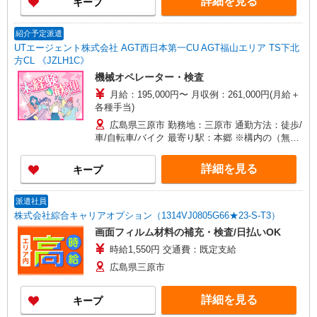
詳細を見る
キープ
紹介予定派遣
UTエージェント株式会社 AGT西日本第一CU AGT福山エリア TS下北
方CL 《JZLH1C》
機械オペレーター・検査
月給：195,000円〜 月収例：261,000円(月給＋
各種手当)
広島県三原市 勤務地：三原市 通勤方法：徒歩/
車/自転車/バイク 最寄り駅：本郷 ※構内の（無
料）駐車場利用OK
詳細を見る
キープ
派遣社員
株式会社綜合キャリアオプション（1314VJ0805G66★23-S-T3）
画面フィルム材料の補充・検査/日払いOK
時給1,550円 交通費：既定支給
広島県三原市
詳細を見る
キープ