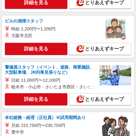
詳細を見る
とりあえずキープ
くるまプラ部品の塗装・検査・組立/日払いOK
時給1,500円 交通費：既定支給
広島県三原市
ビルの清掃スタッフ
時給 1,200円〜1,200円
詳細を見る
キープ
大阪市北区
派遣社員
詳細を見る
とりあえずキープ
株式会社綜合キャリアオプション（1314VJ0805G66★41-S-T2）
くるま用プラ部品の塗装・組立/日払いOK
警備員スタッフ（イベント、道路、商業施設、
時給1,400円 交通費：既定支給
大型駐車場、JR列車見張りなど）
広島県三原市
日給 11,000円〜12,100円
栃木市・小山市・さいたま市西区・さいたま市岩槻区・久喜市・
詳細を見る
キープ
詳細を見る
とりあえずキープ
派遣社員
株式会社テクノ・サービス/お仕事No/0903087
断熱材の組立
本社総務・経理（正社員）※試用期間あり
時給1250円交通費全額支給
月給 222,750円〜230,750円
豊中市
広島県三原市 ＊車・バイク通勤OK