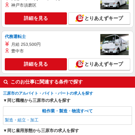
2交替・工場でのプラスチック部品の製造や検
神戸市須磨区
査
時給1,550円〜 ◆月収例）329,420円 (1,550円
詳細を見る
とりあえずキープ
×8h×20日+残業30h+深夜60h) ＜参考＞ 割増賃金
(時給+割増) ・残業時：1,938円 ・深夜時(22時〜
広島県三原市大和町上草井505
翌5時)：1,938円
代務運転士
詳細を見る
キープ
月給 253,500円
豊中市
詳細を見る
とりあえずキープ
このお仕事に関連する条件で探す
三原市のアルバイト・バイト・パートの求人を探す
同じ職種から三原市の求人を探す
軽作業・製造・物流すべて
製造・組立・加工
同じ雇用形態から三原市の求人を探す