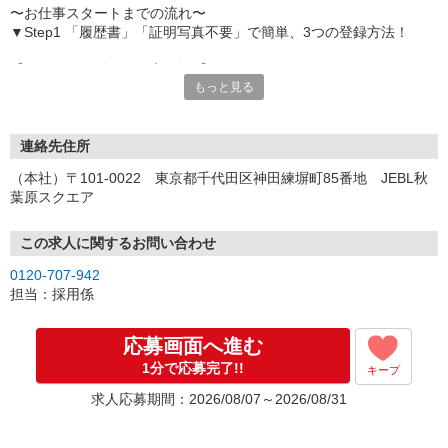
〜お仕事スタートまでの流れ〜
▼Step1 「履歴書」「証明写真不要」で簡単、3つの登録方法！
【オンライン登録（目安5分）】
もっと見る
いつでも好きな時間に登録OK
【電話登録（目安20分）】
受付時間/平日9:00〜19:00
連絡先住所
※電話登録の場合、就業前には登録会へお越しください
（本社）〒101-0022 東京都千代田区神田練塀町85番地 JEBL秋
葉原スクエア
【来場登録（目安1時間30分）】
受付時間/平日10:00〜17:00
この求人に関するお問い合わせ
▼Step2 全国にあるお仕事の中から、あなたにピッタリのお仕事を
0120-707-942
ご案内
担当：採用係
▼Step3 就業前に職場見学で気になる事はしっかりチェック！
▼Step4 気に入ったら雇用契約・お仕事スタート
応募画面へ進む
応募⇒最短で2日後からの勤務も可能です！
1分で応募完了!!
キープ
求人応募期間：2026/08/07～2026/08/31