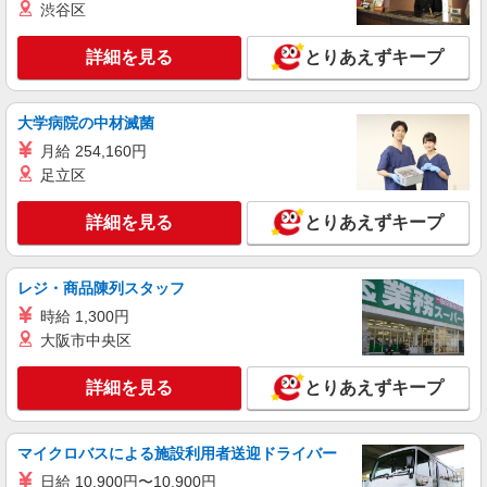
派遣社員
渋谷区
株式会社テクノ・サービス/お仕事No/0908123
製品の圧縮・運搬
詳細を見る
とりあえずキープ
時給1300円交通費全額支給
広島県三原市 ＊車・バイク通勤OK
大学病院の中材滅菌
月給 254,160円
詳細を見る
キープ
足立区
正社員
詳細を見る
とりあえずキープ
藤本食品株式会社
製造職（転勤有）
【月給】20.5万円〜34.7万円 ※年齢・経験
レジ・商品陳列スタッフ
による
時給 1,300円
本社工場：和歌山県岩出市中島928番地 大阪工
大阪市中央区
場：大阪府大東市新田境町7番45号 滋賀工場：滋
賀県守山市勝部4丁目1241番地 兵庫工場：兵庫県
小野市住永町26番地 広島工場：広島県三原市沼田
詳細を見る
とりあえずキープ
詳細を見る
キープ
東町両名972番地1
派遣社員
マイクロバスによる施設利用者送迎ドライバー
人材プロオフィス株式会社
日給 10,900円〜10,900円