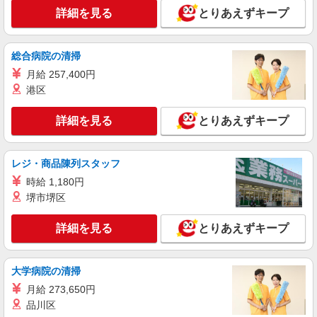
詳細を見る
キープ
+゜・。○。・゜+゜
詳細を見る
とりあえずキープ
派遣社員
株式会社シエロ
総合病院の清掃
スマホ携帯販売【ソフトバンク】
月給 257,400円
時給1400円〜1450円（経験・能力による） ※
港区
残業代支給 ★交通費別途支給（規定あり） ゜
+゜・。○。・゜+゜・。○。・゜+゜ 入社祝い金10
広島県広島市佐伯区の家電量販店
詳細を見る
とりあえずキープ
万円支給(規定有) お友達を紹介頂くと, インセンテ
ィブ支給(規定有) ★月2回払い・週払い可能（規程
詳細を見る
キープ
有）★ ゜・。○。・゜+゜・。○。・゜+゜
レジ・商品陳列スタッフ
時給 1,180円
紹介予定派遣
株式会社シエロ
堺市堺区
スマホ携帯販売【ワイモバイル】
詳細を見る
とりあえずキープ
時給1400円〜1450円（経験・能力による） ※
残業代支給 ★交通費別途支給（規定あり） ゜
+゜・。○。・゜+゜・。○。・゜+゜ 入社祝い金10
広島県広島市佐伯区の家電量販店
万円支給(規定有) お友達を紹介頂くと, インセンテ
大学病院の清掃
ィブ支給(規定有) ★月2回払い・週払い可能（規程
月給 273,650円
詳細を見る
キープ
有）★ ゜・。○。・゜+゜・。○。・゜+゜
品川区