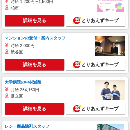
人気機種に詳しくなれる携帯販売【au】
時給 1,200円〜1,500円
月給259200円〜300000円（経験・能力によ
柏市
る） ※研修期間6か月・時給1500円〜 ※残業代支
給 ★交通費別途支給（規定あり） ゜+゜・。
広島県広島市佐伯区の家電量販店
詳細を見る
とりあえずキープ
○。・゜+゜・。○。・゜+゜ 入社祝い金10万円支
給(規定有) お友達を紹介頂くと, インセンティブ支
詳細を見る
キープ
給(規定有) ゜・。○。・゜+゜・。○。・゜+゜
マンションの受付・案内スタッフ
時給 2,000円
紹介予定派遣
株式会社シエロ
渋谷区
人気機種に詳しくなれる携帯販売【au】
詳細を見る
とりあえずキープ
月給259200円〜300000円（経験・能力によ
る） ※研修期間6か月・時給1500円〜 ※残業代支
給 ★交通費別途支給（規定あり） ゜+゜・。
広島県広島市佐伯区の家電量販店
○。・゜+゜・。○。・゜+゜ 入社祝い金10万円支
大学病院の中材滅菌
給(規定有) お友達を紹介頂くと, インセンティブ支
月給 254,160円
詳細を見る
キープ
給(規定有) ゜・。○。・゜+゜・。○。・゜+゜
足立区
紹介予定派遣
詳細を見る
とりあえずキープ
株式会社シエロ
【楽天モバイル】の携帯販売スタッフ
月給：245250円〜319150円 ＋賞与年2回＋イ
レジ・商品陳列スタッフ
ンセンティブ ※経験・能力による ※残業代支給