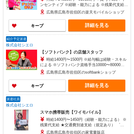
ンセンティブ ※経験・能力による ※残業代支給
★交通費別途支給（規定あり） ゜+゜・。○。・゜
広島県広島市佐伯区の楽天モバイルショップ
+゜・。○。・゜+゜ 入社祝い金10万円支給(規定
有) お友達を紹介頂くと, インセンティブ支給(規定
詳細を見る
キープ
有) ゜・。○。・゜+゜・。○。・゜+゜
紹介予定派遣
株式会社シエロ
【ソフトバンク】の店舗スタッフ
時給1400円〜1500円 ※給与幅は経験・スキル
による ※ソフトバンク資格手当10000〜80000円/
月 ※残業代支給 ★交通費別途支給（規定あり）
広島県広島市佐伯区のsoftbankショップ
゜+゜・。○。・゜+゜・。○。・゜+゜ 入社祝い金
10万円支給(規定有) お友達を紹介頂くと, インセン
詳細を見る
キープ
ティブ支給(規定有) ★月2回払い・週払い可能（規
程有）★ ゜・。○。・゜+゜・。○。・゜+゜
派遣社員
株式会社シエロ
スマホ携帯販売【ワイモバイル】
時給1400円〜1450円（経験・能力による） ※
残業代支給 ★交通費別途支給（規定あり） ゜
+゜・。○。・゜+゜・。○。・゜+゜ 入社祝い金10
広島県広島市佐伯区の家電量販店