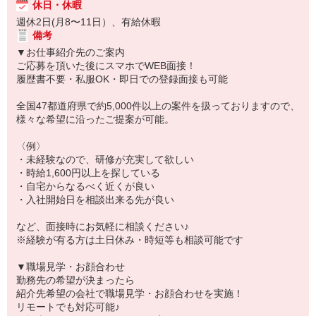
休日・休暇
週休2日(月8〜11日）、有給休暇
備考
▼お仕事紹介先のご案内
ご応募を頂いた後にスマホでWEB面接！
履歴書不要・私服OK・即日での登録面接も可能
全国47都道府県で約5,000件以上の案件を扱っておりますので、
様々な希望に沿ったご提案が可能。
〈例〉
・未経験なので、研修が充実して欲しい
・時給1,600円以上を探している
・自宅からなるべく近くが良い
・入社開始日を相談出来る先が良い
など、面接時にお気軽に相談ください♪
※経験が有る方は土日休み・時短等も相談可能です
▼職場見学・お顔合わせ
勤務先の希望が決まったら
紹介先希望の会社で職場見学・お顔合わせを実施！
リモートでも対応可能♪