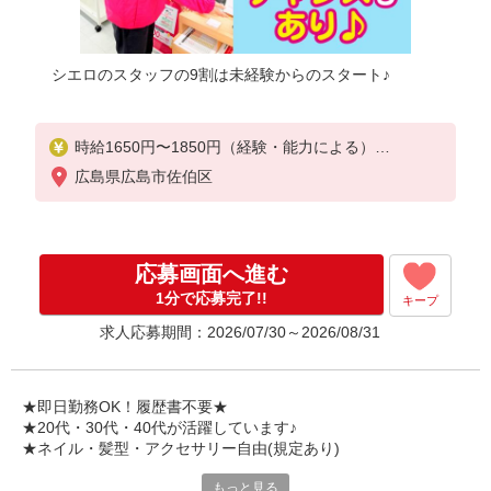
シエロのスタッフの9割は未経験からのスタート♪
時給1650円〜1850円（経験・能力による）
※残業代支給
広島県広島市佐伯区
★交通費別途支給（規定あり）
゜+゜・。○。・゜+゜・。○。・゜+゜
入社祝い金10万円支給(規定有)
応募画面へ進む
お友達を紹介頂くと,
1分で応募完了!!
キープ
インセンティブ支給(規定有)
求人応募期間：2026/07/30～2026/08/31
★月2回払い・週払い可能（規程有）★
゜・。○。・゜+゜・。○。・゜+゜
★即日勤務OK！履歴書不要★
★20代・30代・40代が活躍しています♪
★ネイル・髪型・アクセサリー自由(規定あり)
もっと見る
各キャリアの新機種が特別価格で購入OK！！