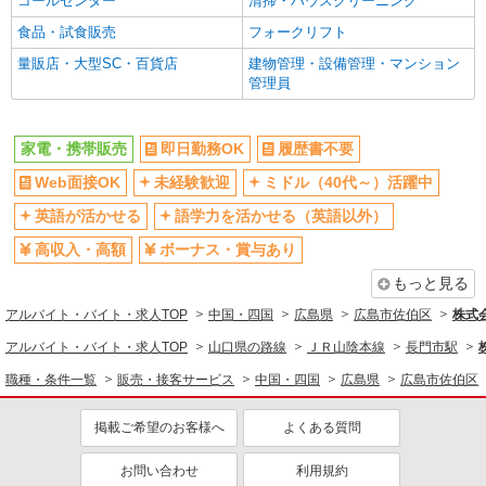
コールセンター
清掃・ハウスクリーニング
食品・試食販売
フォークリフト
量販店・大型SC・百貨店
建物管理・設備管理・マンション
管理員
家電・携帯販売
即日勤務OK
履歴書不要
Web面接OK
未経験歓迎
ミドル（40代～）活躍中
英語が活かせる
語学力を活かせる（英語以外）
高収入・高額
ボーナス・賞与あり
もっと見る
アルバイト・バイト・求人TOP
中国・四国
広島県
広島市佐伯区
株式
アルバイト・バイト・求人TOP
山口県の路線
ＪＲ山陰本線
長門市駅
職種・条件一覧
販売・接客サービス
中国・四国
広島県
広島市佐伯区
掲載ご希望のお客様へ
よくある質問
お問い合わせ
利用規約