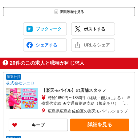
閲覧履歴を見る
ブックマーク
ポストする
シェアする
URLをシェア
20
件のこの求人と職種が同じ求人
派遣社員
株式会社シエロ
【楽天モバイル】の店舗スタッフ
時給1650円〜1850円（経験・能力による） ※
残業代支給 ★交通費別途支給（規定あり） ゜
+゜・。○。・゜+゜・。○。・゜+゜ 入社祝い金10
広島県広島市佐伯区の楽天モバイルショップ
万円支給(規定有) お友達を紹介頂くと, インセンテ
ィブ支給(規定有) ★月2回払い・週払い可能（規程
詳細を見る
キープ
有）★ ゜・。○。・゜+゜・。○。・゜+゜