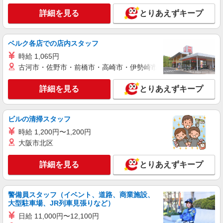
派遣社員
詳細を見る
とりあえずキープ
株式会社シエロ
【softbank】人気機種に詳しくなれる携帯販
売
ベルク各店での店内スタッフ
時給1400円〜 ※残業代支給 ★交通費別途支給
時給 1,065円
（規定あり） ゜+゜・。○。・゜+゜・。○。・゜
古河市・佐野市・前橋市・高崎市・伊勢崎市・太田市・館林市・
+゜ 入社祝い金10万円支給(規定有) お友達を紹介
広島県広島市佐伯区のsoftbankショップ
頂くと, インセンティブ支給(規定有) ★月2回払
い・週払い可能（規程有）★ ゜・。○。・゜
詳細を見る
とりあえずキープ
詳細を見る
キープ
+゜・。○。・゜+゜
派遣社員
ビルの清掃スタッフ
株式会社シエロ
時給 1,200円〜1,200円
【ドコモ】の店舗スタッフ
大阪市北区
時給1400円〜 ※残業代支給 ★交通費別途支給
（規定あり） ゜+゜・。○。・゜+゜・。○。・゜
詳細を見る
とりあえずキープ
+゜ 入社祝い金10万円支給(規定有) お友達を紹介
広島県広島市佐伯区のdocomoショップ
頂くと, インセンティブ支給(規定有) ★月2回払
い・週払い可能（規程有）★ ゜・。○。・゜
詳細を見る
キープ
+゜・。○。・゜+゜
警備員スタッフ（イベント、道路、商業施設、
大型駐車場、JR列車見張りなど）
紹介予定派遣
日給 11,000円〜12,100円