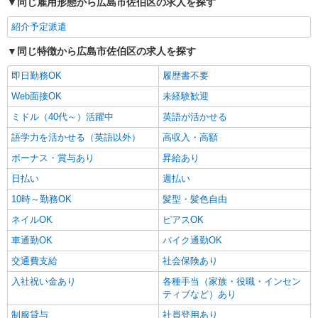
同じ雇用形態から広島市佐伯区の求人を探す
紹介予定派遣
同じ特徴から広島市佐伯区の求人を探す
即日勤務OK
履歴書不要
Web面接OK
未経験歓迎
ミドル（40代～）活躍中
英語が活かせる
語学力を活かせる（英語以外）
高収入・高額
ボーナス・賞与あり
昇給あり
日払い
週払い
10時～勤務OK
髪型・髪色自由
ネイルOK
ピアスOK
車通勤OK
バイク通勤OK
交通費支給
社会保険あり
入社祝い金あり
各種手当（家族・役職・インセン
ティブなど）あり
制服貸与
社員登用あり