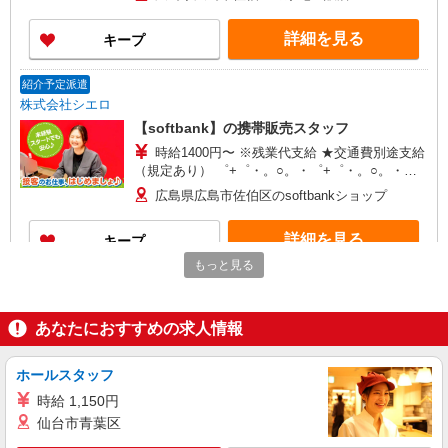
万円支給(規定有) お友達を紹介頂くと, インセンテ
ィブ支給(規定有) ★月2回払い・週払い可能（規程
詳細を見る
キープ
有）★ ゜・。○。・゜+゜・。○。・゜+゜
紹介予定派遣
株式会社シエロ
【softbank】の携帯販売スタッフ
時給1400円〜 ※残業代支給 ★交通費別途支給
（規定あり） ゜+゜・。○。・゜+゜・。○。・゜
+゜ 入社祝い金10万円支給(規定有) お友達を紹介
広島県広島市佐伯区のsoftbankショップ
頂くと, インセンティブ支給(規定有) ★月2回払
い・週払い可能（規程有）★ ゜・。○。・゜
詳細を見る
キープ
+゜・。○。・゜+゜
もっと見る
紹介予定派遣
株式会社シエロ
あなたにおすすめの求人情報
【softbank】人気機種に詳しくなれる携帯販
売
時給1400円〜 ※残業代支給 ★交通費別途支給
ホールスタッフ
（規定あり） ゜+゜・。○。・゜+゜・。○。・゜
時給 1,150円
+゜ 入社祝い金10万円支給(規定有) お友達を紹介
広島県広島市佐伯区のsoftbankショップ
仙台市青葉区
頂くと, インセンティブ支給(規定有) ★月2回払
い・週払い可能（規程有）★ ゜・。○。・゜