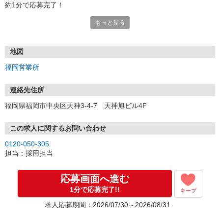
約1分で応募完了！
もっと見る
■電話応募の場合
電話応募も歓迎！（受付:10:00〜20:00）
土日祝も受付中♪
地図
【選考フロー】
福岡営業所
①応募から3営業日を目安に、メールorお電話でご連絡します。
②面接日時を決定！「0120」から始まる電話番号からご連絡します
★スマホでWEB面接（LINEなど）・出張面接・事務所面接と選べま
連絡先住所
す
福岡県福岡市中央区天神3-4-7 天神旭ビル4F
③面接実施（履歴書不要）
④勤務開始（スタート日は応相談）
※ご希望があれば、職場見学の調整もOKです！
この求人に関するお問い合わせ
0120-050-305
お気軽にご応募ください♪
担当：採用担当
応募画面へ進む
1分で応募完了!!
キープ
求人応募期間：2026/07/30～2026/08/31