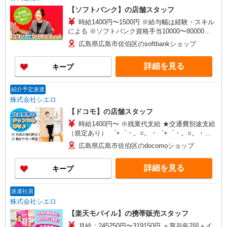
【ソフトバンク】の店舗スタッフ
時給1400円〜1500円 ※給与幅は経験・スキル
による ※ソフトバンク資格手当10000〜80000円/
月 ※残業代支給 ★交通費別途支給（規定あり）
広島県広島市佐伯区のsoftbankショップ
゜+゜・。○。・゜+゜・。○。・゜+゜ 入社祝い金
10万円支給(規定有) お友達を紹介頂くと, インセン
詳細を見る
キープ
ティブ支給(規定有) ★月2回払い・週払い可能（規
程有）★ ゜・。○。・゜+゜・。○。・゜+゜
紹介予定派遣
株式会社シエロ
【ドコモ】の店舗スタッフ
時給1400円〜 ※残業代支給 ★交通費別途支給
（規定あり） ゜+゜・。○。・゜+゜・。○。・゜
+゜ 入社祝い金10万円支給(規定有) お友達を紹介
広島県広島市佐伯区のdocomoショップ
頂くと, インセンティブ支給(規定有) ★月2回払
い・週払い可能（規程有）★ ゜・。○。・゜
詳細を見る
キープ
+゜・。○。・゜+゜
派遣社員
株式会社シエロ
【楽天モバイル】の携帯販売スタッフ
月給：245250円〜319150円 ＋賞与年2回＋イ