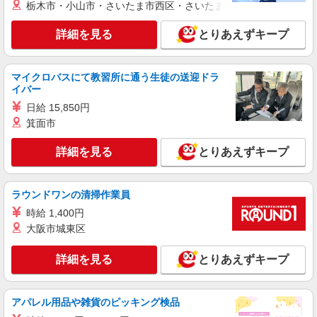
株式会社シエロ
栃木市・小山市・さいたま市西区・さいたま市岩槻区・久喜市・
スマホ携帯販売【ソフトバンク】
詳細を見る
とりあえずキープ
時給1400円〜1450円（経験・能力による） ※
残業代支給 ★交通費別途支給（規定あり） ゜
+゜・。○。・゜+゜・。○。・゜+゜ 入社祝い金10
広島県広島市佐伯区の家電量販店
万円支給(規定有) お友達を紹介頂くと, インセンテ
マイクロバスにて教習所に通う生徒の送迎ドラ
ィブ支給(規定有) ★月2回払い・週払い可能（規程
イバー
詳細を見る
キープ
有）★ ゜・。○。・゜+゜・。○。・゜+゜
日給 15,850円
箕面市
紹介予定派遣
株式会社シエロ
詳細を見る
とりあえずキープ
人気機種に詳しくなれる携帯販売
【softbank】
時給1400円〜1450円（経験・能力による） ※
ラウンドワンの清掃作業員
残業代支給 ★交通費別途支給（規定あり） ゜
時給 1,400円
+゜・。○。・゜+゜・。○。・゜+゜ 入社祝い金10
広島県広島市佐伯区の家電量販店
大阪市城東区
万円支給(規定有) お友達を紹介頂くと, インセンテ
ィブ支給(規定有) ★月2回払い・週払い可能（規程
詳細を見る
キープ
有）★ ゜・。○。・゜+゜・。○。・゜+゜
詳細を見る
とりあえずキープ
派遣社員
株式会社シエロ
アパレル用品や雑貨のピッキング検品