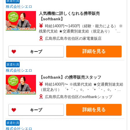
派遣社員
株式会社シエロ
人気機種に詳しくなれる携帯販売
【softbank】
時給1400円〜1450円（経験・能力による） ※
残業代支給 ★交通費別途支給（規定あり） ゜
+゜・。○。・゜+゜・。○。・゜+゜ 入社祝い金10
広島県広島市佐伯区の家電量販店
万円支給(規定有) お友達を紹介頂くと, インセンテ
ィブ支給(規定有) ★月2回払い・週払い可能（規程
詳細を見る
キープ
有）★ ゜・。○。・゜+゜・。○。・゜+゜
派遣社員
株式会社シエロ
【softbank】の携帯販売スタッフ
時給1400円〜 ※残業代支給 ★交通費別途支給
（規定あり） ゜+゜・。○。・゜+゜・。○。・゜
+゜ 入社祝い金10万円支給(規定有) お友達を紹介
広島県広島市佐伯区のsoftbankショップ
頂くと, インセンティブ支給(規定有) ★月2回払
い・週払い可能（規程有）★ ゜・。○。・゜
詳細を見る
キープ
+゜・。○。・゜+゜
派遣社員
株式会社シエロ