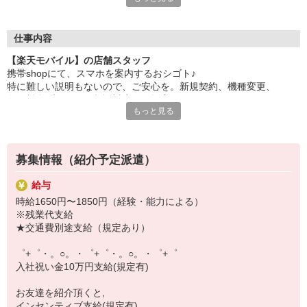
自分だけじゃなくって、
家族や友人にも適用されます！
仕事内容
さらに！各種リゾート施設やスポーツジムなどが
【楽天モバイル】の店舗スタッフ
特別割引価格でご利用可能☆
携帯shopにて、スマホを案内するおシゴト♪
お得に過ごしたいあなたの味方です♪
特に難しい説明もないので、ご安心を。新規契約、機種変更、
各種料金プランのご相談対応・ご提案などをお願いします。
【選べるお仕事いろいろ】
もっと見る
￣￣￣￣￣￣￣￣￣￣￣
初めての方でも安心♪
▼オフィスワーク
あなた専属のコーディネーターが親切・丁寧にフォローするので、
事務、経理、データ入力、コールセンター、受付
満足度◎
▼工場・製造・軽作業系
募集情報（紹介予定派遣）
機械/食品製造・梱包・仕分け・加工・組立・検査
■携帯やインターネット販売業務
▼美容系
給与
docomo(ドコモ)/au(エーユー)・KDDI/softbank(ソフトバンク)など
眉毛サロンのアイブロウ・ネイリスト・エステ
時給1650円〜1850円（経験・能力による）
の大手キャリアから
▼営業・販売
※残業代支給
ワイモバイル(Y!mobille)、楽天モバイル、UQなど格安スマホまで幅
法人営業・アパレル販売・個別指導塾・人材紹介
★交通費別途支給（規定あり）
広く紹介可能♪
▼人気案件も多数♪
人気のApple（アップル）店舗もございます！
短期・期間限定・オープニング・官公庁案件
゜+゜・。○。・゜+゜・。○。・゜+゜
上場/優良/大手企業など
入社祝い金10万円支給(規定有)
【スマホ面接実施中】
お友達を紹介頂くと,
￣￣￣￣￣￣￣￣￣
インセンティブ支給(規定有)