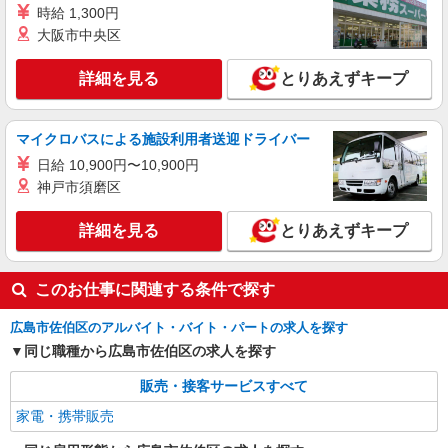
時給 1,300円
★交通費別途支給（規定あり） ゜+゜・。○。・゜
広島県広島市佐伯区の楽天モバイルショップ
+゜・。○。・゜+゜ 入社祝い金10万円支給(規定
大阪市中央区
有) お友達を紹介頂くと, インセンティブ支給(規定
詳細を見る
キープ
有) ゜・。○。・゜+゜・。○。・゜+゜
詳細を見る
とりあえずキープ
正社員
ソフトバンクジアウトレット広島店
マイクロバスによる施設利用者送迎ドライバー
ソフトバンクショップの携帯販売スタッフ
日給 10,900円〜10,900円
月給 207,900円 〜 243,500円 固定残業代:
神戸市須磨区
20,900円 〜 24,500円（15時間相当） ＊＿ 試用期
間あり 6ヶ月 ※経験・能力による 【試用期間】月
■ソフトバンクジアウトレット広島店 広島県
詳細を見る
とりあえずキープ
給 207900 円 〜 243500 円
広島市佐伯区 石内東4丁目 1番1号 ジアウトレッ
ト広島
詳細を見る
キープ
このお仕事に関連する条件で探す
広島市佐伯区のアルバイト・バイト・パートの求人を探す
同じ職種から広島市佐伯区の求人を探す
販売・接客サービスすべて
家電・携帯販売