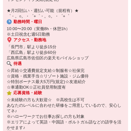
自宅に居ながらスマホでカンタン面接OK！
オンライン面談なのでスピード対応。
★月2回払い・週払い可能（規程有）★
即日登録もOK♪
゜・。○。・゜+゜・。○。・゜+゜
勤務時間・曜日
気になった方はお気軽にご相談ください！
10:00〜20:00（実働8h・休憩1h）
※土日祝含む週5日勤務
アクセス・勤務地
「長門市」駅より徒歩15分
「西広島」駅より徒歩60分
広島県広島市佐伯区の楽天モバイルショップ
待遇
☆昇給☆交通費規定支給☆制服有☆社保完
☆資格・残業手当☆リゾート施設・ジム優待
☆特別ボーナス最大5万円(規定)☆友達紹介
☆車通勤OK☆正社員登用制度有
応募資格・経験
☆未経験の方も大歓迎☆ ※高校生は不可
あなたのレベルに合わせた研修をご用意しているので、安心し
てネ♪
※ハローワークでお仕事お探しの方も対象
※エリアによって英語・中国語・ポルトガル語などの語学を活
かせます♪