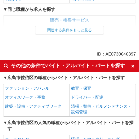
同じ職種から求人を探す
販売・接客サービス
家電・携帯販売
関連する条件をもっと見る
同じ特徴から求人を探す
未経験歓迎
ミドル（40代～）活躍中
ID：AE0730646397
英語が活かせる
ボーナス・賞与あり
その他の条件でバイト・アルバイト・パートを探す
日払い
車通勤OK
広島市佐伯区の職種からバイト・アルバイト・パートを探す
交通費支給
社会保険あり
社員登用あり
ファッション・アパレル
教育・保育
オフィスワーク・事務
ドライバー・配達
建築・設備・アクティブワーク
清掃・警備・ビルメンテナンス・
設備管理
広島市佐伯区の人気の職種からバイト・アルバイト・パートを探
す