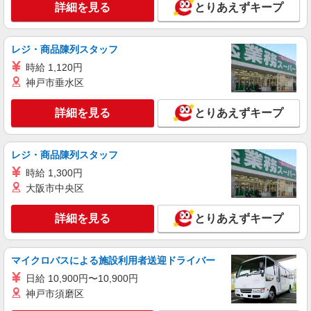
詳細を見る
キープ
詳細を見る
とりあえずキープ
派遣社員
レジ・商品陳列スタッフ
株式会社シエロ
自動車製造スタッフ
時給 1,120円
神戸市垂水区
時給1500円〜 ※残業など含めた想定月収29万
円程度 ※残業代支給 ★交通費別途支給（規定あ
り） ゜+゜・。○。・゜+゜・。○。・゜+゜ 入社
詳細を見る
とりあえずキープ
山口県防府市
祝い金10万円支給(規定有) お友達を紹介頂くと, イ
ンセンティブ支給(規定有) ★月2回払い・週払い可
詳細を見る
キープ
能（規程有）★ ゜・。○。・゜+゜・。○。・゜
レジ・商品陳列スタッフ
+゜
時給 1,300円
大阪市中央区
詳細を見る
とりあえずキープ
マイクロバスによる施設利用者送迎ドライバー
日給 10,900円〜10,900円
神戸市須磨区