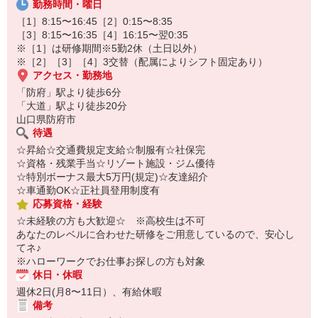
勤務時間・曜日
オンライン面談なのでスピード対応。
即日登録もOK♪
［1］8:15〜16:45［2］0:15〜8:35
［3］8:15〜16:35［4］16:15〜翌0:35
気になった方はお気軽にご相談ください！
※［1］は研修期間※5勤2休（土日以外）
※［2］［3］［4］3交替（配属によりシフト固定あり）
アクセス・勤務地
「防府」駅より徒歩6分
「大道」駅より徒歩20分
山口県防府市
待遇
☆昇給☆交通費規定支給☆制服有☆社保完
☆資格・残業手当☆リゾート施設・ジム優待
☆特別ボーナス最大5万円(規定)☆友達紹介
☆車通勤OK☆正社員登用制度有
応募資格・経験
☆未経験の方も大歓迎☆ ※高校生は不可
あなたのレベルに合わせた研修をご用意しているので、安心し
てネ♪
※ハローワークでお仕事お探しの方も対象
休日・休暇
週休2日(月8〜11日）、有給休暇
備考