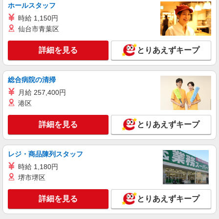
ホールスタッフ
詳細を見る
時給 1,150円
キープ
仙台市青葉区
派遣社員
詳細を見る
とりあえずキープ
株式会社テクノ・サービス/お仕事No/0894866
組付け作業
時給1450円交通費全額支給
総合病院の清掃
山口県防府市 ＊車・バイク通勤OK
月給 257,400円
港区
詳細を見る
キープ
詳細を見る
とりあえずキープ
職業紹介
株式会社綜合キャリアオプション（1314VJ0805G65★65-N-T4）
(紹)人気車種の製造
レジ・商品陳列スタッフ
日給9,970円〜12,463円 ※経験・能力による
時給 1,180円
※時間外・深夜手当含む ※入社日〜6ヵ月の場合
堺市堺区
※7ヵ月〜1年:10,360円、1年1ヵ月〜2年:10,960
山口県防府市
円、2年1ヵ月以降:11,580円 【月収例】31万1500
詳細を見る
とりあえずキープ
円 (昼夜勤:日給9970円×21日+残業・深夜・休出・
詳細を見る
キープ
皆勤手当) ※入社日〜6ヶ月の場合 交通費：既定
支給