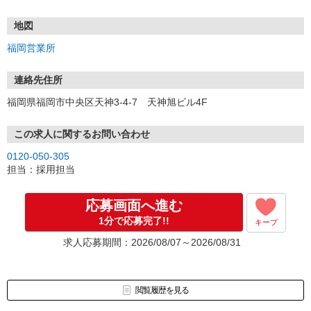
土日祝も受付中♪
地図
【選考フロー】
福岡営業所
①応募から3営業日を目安に、メールorお電話でご連絡します。
②面接日時を決定！「0120」から始まる電話番号からご連絡します
★スマホでWEB面接（LINEなど）・出張面接・事務所面接と選べま
連絡先住所
す
福岡県福岡市中央区天神3-4-7 天神旭ビル4F
③面接実施（履歴書不要）
④勤務開始（スタート日は応相談）
※ご希望があれば、職場見学の調整もOKです！
この求人に関するお問い合わせ
0120-050-305
お気軽にご応募ください♪
担当：採用担当
応募画面へ進む
1分で応募完了!!
キープ
求人応募期間：2026/08/07～2026/08/31
閲覧履歴を見る