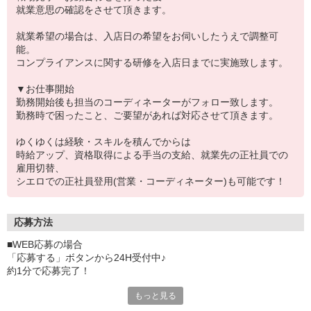
就業意思の確認をさせて頂きます。
就業希望の場合は、入店日の希望をお伺いしたうえで調整可
能。
コンプライアンスに関する研修を入店日までに実施致します。
▼お仕事開始
勤務開始後も担当のコーディネーターがフォロー致します。
勤務時で困ったこと、ご要望があれば対応させて頂きます。
ゆくゆくは経験・スキルを積んでからは
時給アップ、資格取得による手当の支給、就業先の正社員での
雇用切替、
シエロでの正社員登用(営業・コーディネーター)も可能です！
応募方法
■WEB応募の場合
「応募する」ボタンから24H受付中♪
約1分で応募完了！
もっと見る
■電話応募の場合
電話応募も歓迎！（受付:10:00〜20:00）