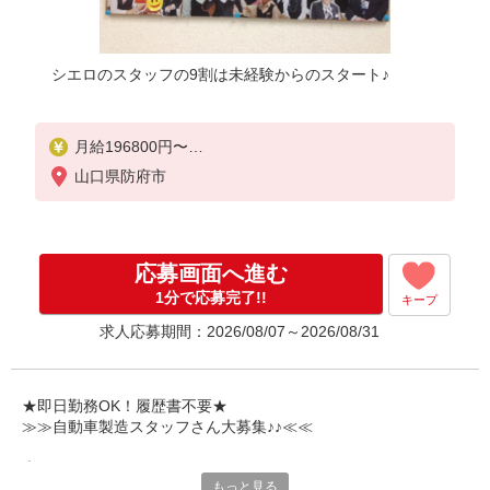
シエロのスタッフの9割は未経験からのスタート♪
月給196800円〜
※残業など含めた想定月収260000円
山口県防府市
※残業代支給
★交通費別途支給（規定あり）
゜+゜・。○。・゜+゜・。○。・゜+゜
応募画面へ進む
入社祝い金10万円支給(規定有)
1分で応募完了!!
キープ
お友達を紹介頂くと,
求人応募期間：2026/08/07～2026/08/31
インセンティブ支給(規定有)
゜・。○。・゜+゜・。○。・゜+゜
★即日勤務OK！履歴書不要★
≫≫自動車製造スタッフさん大募集♪♪≪≪
専任のコーディネーターがサポート♪
もっと見る
職場での不安や悩み事があれば