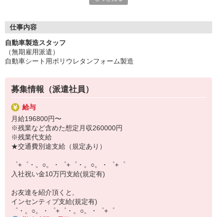
いつでも相談してください！
充実の福利厚生、各種施設利用の特典など、
仕事内容
働きやすい環境づくりに取り組んでいます！
自動車製造スタッフ
お仕事以外も充実させたいあなたの味方です♪
（無期雇用派遣）
自動車シート用ポリウレタンフォーム製造
【選べるお仕事いろいろ】
￣￣￣￣￣￣￣￣￣￣￣
▼オフィスワーク
募集情報（派遣社員）
事務、経理、データ入力、コールセンター、受付
▼工場・製造・軽作業系
給与
機械/食品製造・梱包・仕分け・加工・組立・検査
月給196800円〜
▼美容系
※残業など含めた想定月収260000円
眉毛サロンのアイブロウ・ネイリスト・エステ
※残業代支給
▼営業・販売
★交通費別途支給（規定あり）
法人営業・アパレル販売・個別指導塾・人材紹介
▼人気案件も多数♪
゜+゜・。○。・゜+゜・。○。・゜+゜
短期・期間限定・オープニング・官公庁案件
入社祝い金10万円支給(規定有)
上場/優良/大手企業など
お友達を紹介頂くと,
【スマホ面接実施中】
インセンティブ支給(規定有)
￣￣￣￣￣￣￣￣￣
゜・。○。・゜+゜・。○。・゜+゜
自宅に居ながらスマホでカンタン面接OK！