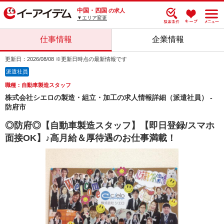
中国・四国
の求人
▼エリア変更
仕事情報
企業情報
更新日：2026/08/08 ※更新日時点の最新情報です
派遣社員
職種：自動車製造スタッフ
株式会社シエロの製造・組立・加工の求人情報詳細（派遣社員） -
防府市
◎防府◎【自動車製造スタッフ】【即日登録/スマホ
面接OK】♪高月給＆厚待遇のお仕事満載！