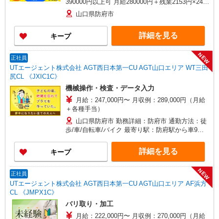
390000円以上可 月給280000円＋残業2153円×24H
＋休出2153円×16H＋深夜431円×56H
山口県防府市
詳細を見る
キープ
NEW
正社員
UTエージェント株式会社 AGT西日本第一CU AGT山口エリア WT三田
尻CL 《JXIC1C》
機械操作・検査・データ入力
月給：247,000円〜 月収例：289,000円（月給
＋各種手当）
山口県防府市 勤務詳細：防府市 通勤方法：徒
歩/車/自転車/バイク 最寄り駅：防府駅から車9分
※構内の（無料）駐車場利用OK
詳細を見る
キープ
NEW
正社員
UTエージェント株式会社 AGT西日本第一CU AGT山口エリア AF浜方
CL 《JMPX1C》
バリ取り・加工
月給：222,000円〜 月収例：270,000円（月給