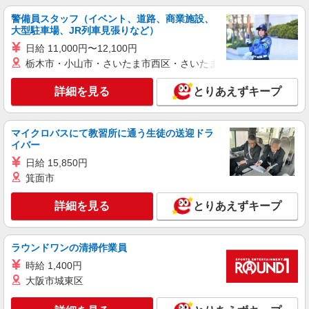
自動車製造スタッフ
警備員スタッフ（イベント、道路、商業施設、
時給1500円〜 月給29万程度 ※残業代支給 ★
大型駐車場、JR列車見張りなど）
交通費別途支給（規定あり） ゜+゜・。○。・゜
日給 11,000円〜12,100円
+゜・。○。・゜+゜ 入社祝い金10万円支給(規定
山口県防府市
栃木市・小山市・さいたま市西区・さいたま市岩槻区・久喜市・
有) お友達を紹介頂くと, インセンティブ支給(規定
有) ★月2回払い・週払い可能（規程有）★ ゜・。
詳細を見る
キープ
詳細を見る
とりあえずキープ
○。・゜+゜・。○。・゜+゜
派遣社員
マイクロバスにて教習所に通う生徒の送迎ドラ
株式会社シエロ
イバー
自動車製造スタッフ
日給 15,850円
時給1500円〜 ※残業など含めた想定月収
箕面市
290000円 ※残業代支給 ★交通費別途支給（規定
あり） ゜+゜・。○。・゜+゜・。○。・゜+゜ 入
山口県防府市
詳細を見る
社祝い金10万円支給(規定有) お友達を紹介頂くと,
とりあえずキープ
インセンティブ支給(規定有) ★月2回払い・週払い
詳細を見る
キープ
可能（規程有）★ ゜・。○。・゜+゜・。○。・゜
+゜
ラウンドワンの清掃作業員
紹介予定派遣
時給 1,400円
株式会社シエロ
大阪市城東区
自動車製造スタッフ
時給1500円〜 月給29万程度 ※残業代支給 ★