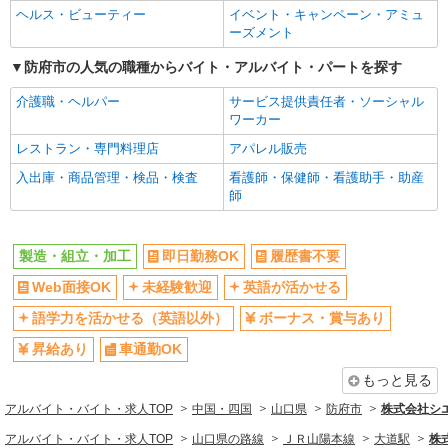
ヘルス・ビューティー
イベント・キャンペーン・アミュ
ーズメント
防府市の人気の職種からバイト・アルバイト・パートを探す
介護職・ヘルパー
サービス提供責任者・ソーシャル
ワーカー
レストラン・専門料理店
アパレル販売
入出庫・商品管理・検品・検査
看護師・保健師・看護助手・助産
師
製造・組立・加工
即日勤務OK
履歴書不要
Web面接OK
未経験歓迎
英語が活かせる
語学力を活かせる（英語以外）
ボーナス・賞与あり
昇給あり
車通勤OK
もっと見る
アルバイト・バイト・求人TOP
中国・四国
山口県
防府市
株式会社シ
アルバイト・バイト・求人TOP
山口県の路線
ＪＲ山陽本線
大道駅
株