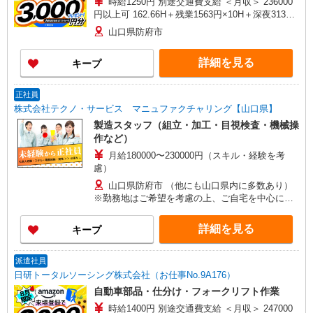
時給1250円 別途交通費支給 ＜月収＞ 236000
円以上可 162.66H＋残業1563円×10H＋深夜313円
×56H
山口県防府市
詳細を見る
キープ
正社員
株式会社テクノ・サービス マニュファクチャリング【山口県】
製造スタッフ（組立・加工・目視検査・機械操
作など）
月給180000〜230000円（スキル・経験を考
慮）
山口県防府市 （他にも山口県内に多数あり）
※勤務地はご希望を考慮の上、ご自宅を中心に通
勤時間120分圏内のエリアとなります。（転勤な
し）
詳細を見る
キープ
派遣社員
日研トータルソーシング株式会社（お仕事No.9A176）
自動車部品・仕分け・フォークリフト作業
時給1400円 別途交通費支給 ＜月収＞ 247000