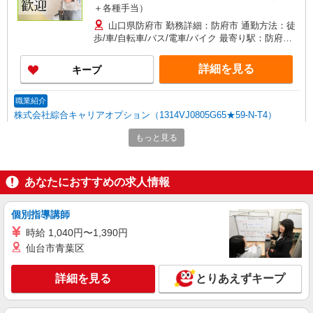
＋各種手当）
山口県防府市 勤務詳細：防府市 通勤方法：徒
歩/車/自転車/バス/電車/バイク 最寄り駅：防府駅
から車14分 ※構内の無料駐車場利用OK
詳細を見る
キープ
職業紹介
株式会社綜合キャリアオプション（1314VJ0805G65★59-N-T4）
(紹)最新車の組立&加工
もっと見る
日給9,970円〜12,463円 ※経験・能力による
※時間外・深夜手当含む ※入社日〜6ヵ月の場合
※7ヵ月〜1年:10360円、1年1ヵ月〜2年:10960
山口県防府市
あなたにおすすめの求人情報
円、2年1ヵ月以降:11580円 【月収例】31万1500円
(昼夜勤:日給9970円×21日+残業・深夜・休出・皆
詳細を見る
キープ
勤手当) ※入社日〜6ヶ月の場合 交通費：既定支
個別指導講師
給
時給 1,040円〜1,390円
派遣社員
仙台市青葉区
株式会社綜合キャリアオプション（1314VJ0805G64★92-S-T3）
くるま用ミラー部品の組立・検査/日払いOK
詳細を見る
とりあえずキープ
時給1,400円 交通費：既定支給
山口県防府市