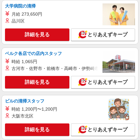
大学病院の清掃
派遣社員
株式会社シエロ
月給 273,650円
製造スタッフ
品川区
月給204600円〜 ※残業など含む想定月収
260000円 ※残業代支給 ★交通費別途支給（規定
詳細を見る
とりあえずキープ
あり） ゜+゜・。○。・゜+゜・。○。・゜+゜ 入
山口県防府市
社祝い金10万円支給(規定有) お友達を紹介頂くと,
インセンティブ支給(規定有) ゜・。○。・゜
ベルク各店での店内スタッフ
詳細を見る
キープ
+゜・。○。・゜+゜
時給 1,065円
古河市・佐野市・前橋市・高崎市・伊勢崎市・太田市・館林市・
派遣社員
人材プロオフィス株式会社
詳細を見る
とりあえずキープ
自動車部品の組付けスタッフ
時給1,400円〜 ◆月収例）262,500円 (1,400円
×8h×20日+残業10h+深夜60h) ＜参考＞ 割増賃金
ビルの清掃スタッフ
(時給+割増) ・残業時：1,750円 ・深夜時(22時〜
山口県防府市浜方287-16
翌5時)：1,750円 ・深夜残業時：2,100円
時給 1,200円〜1,200円
大阪市北区
詳細を見る
キープ
詳細を見る
とりあえずキープ
派遣社員
株式会社シエロ