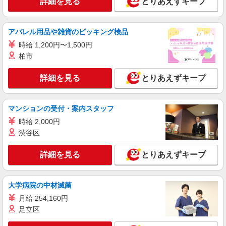
詳細を見る
とりあえずキープ
交通費別途支給（規定あり） ゜+゜・。○。・゜
+゜・。○。・゜+゜ 入社祝い金10万円支給(規定
山口県防府市
有) お友達を紹介頂くと, インセンティブ支給(規定
アパレル用品や雑貨のピッキング検品
有) ★月2回払い・週払い可能（規程有）★ ゜・。
詳細を見る
キープ
○。・゜+゜・。○。・゜+゜
時給 1,200円〜1,500円
柏市
派遣社員
株式会社テクノ・サービス/お仕事No/0890624
詳細を見る
とりあえずキープ
設備オペレーター
時給1210円交通費全額支給
マンションの受付・案内スタッフ
山口県防府市 ＊車・バイク通勤OK
時給 2,000円
渋谷区
詳細を見る
キープ
詳細を見る
とりあえずキープ
派遣社員
株式会社テクノ・サービス/お仕事No/0905302
自動車部品の組付け
大学病院の中材滅菌
時給1450円交通費全額支給
月給 254,160円
山口県防府市 ＊車・バイク通勤OK
足立区