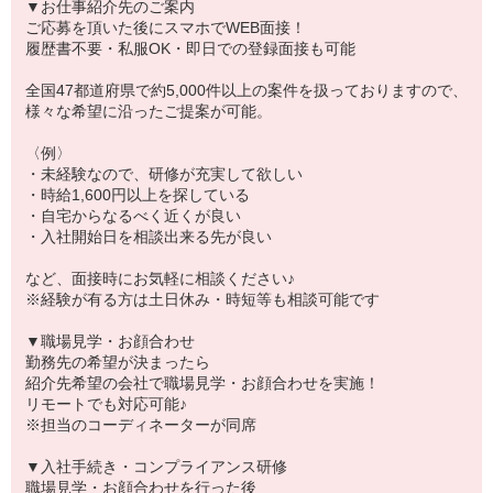
▼お仕事紹介先のご案内
ご応募を頂いた後にスマホでWEB面接！
履歴書不要・私服OK・即日での登録面接も可能
全国47都道府県で約5,000件以上の案件を扱っておりますので、
様々な希望に沿ったご提案が可能。
〈例〉
・未経験なので、研修が充実して欲しい
・時給1,600円以上を探している
・自宅からなるべく近くが良い
・入社開始日を相談出来る先が良い
など、面接時にお気軽に相談ください♪
※経験が有る方は土日休み・時短等も相談可能です
▼職場見学・お顔合わせ
勤務先の希望が決まったら
紹介先希望の会社で職場見学・お顔合わせを実施！
リモートでも対応可能♪
※担当のコーディネーターが同席
▼入社手続き・コンプライアンス研修
職場見学・お顔合わせを行った後