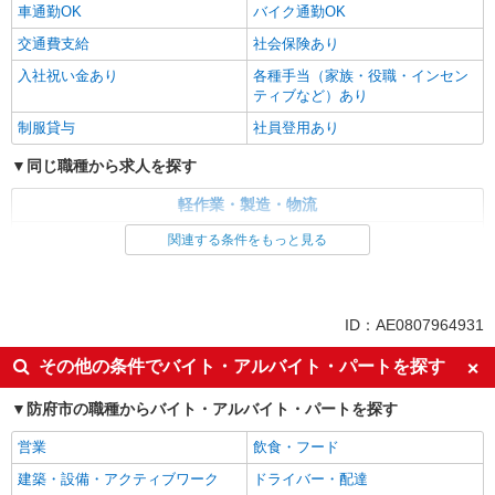
車通勤OK
バイク通勤OK
交通費支給
社会保険あり
入社祝い金あり
各種手当（家族・役職・インセン
ティブなど）あり
制服貸与
社員登用あり
同じ職種から求人を探す
軽作業・製造・物流
製造・組立・加工
関連する条件をもっと見る
同じ特徴から求人を探す
未経験歓迎
英語が活かせる
ID：AE0807964931
ボーナス・賞与あり
車通勤OK
その他の条件でバイト・アルバイト・パートを探す
交通費支給
社会保険あり
防府市の職種からバイト・アルバイト・パートを探す
社員登用あり
営業
飲食・フード
建築・設備・アクティブワーク
ドライバー・配達