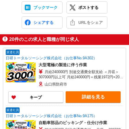
ブックマーク
ポストする
シェアする
URLをシェア
20
件のこの求人と職種が同じ求人
派遣社員
日研トータルソーシング株式会社（お仕事No.9A302）
大型電極の製造に伴う作業
月給240000円 別途交通費全額支給 ＜月収＞
307000円以上可 月給240000円＋残業1972円×20H
＋休出1972円×14.32H
山口県防府市
詳細を見る
キープ
派遣社員
日研トータルソーシング株式会社（お仕事No.9A175）
自動車部品のピッキング・仕分け作業