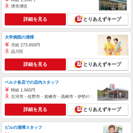
紹介予定派遣
堺市堺区
株式会社シエロ
人気機種に詳しくなれる携帯販売【au】
詳細を見る
とりあえずキープ
月給259200円〜300000円（経験・能力によ
る） ※研修期間6か月・時給1500円〜 ※残業代支
給 ★交通費別途支給（規定あり） ゜+゜・。
山口県山陽小野田市の家電量販店
大学病院の清掃
○。・゜+゜・。○。・゜+゜ 入社祝い金10万円支
月給 273,650円
給(規定有) お友達を紹介頂くと, インセンティブ支
詳細を見る
キープ
給(規定有) ゜・。○。・゜+゜・。○。・゜+゜
品川区
派遣社員
詳細を見る
とりあえずキープ
株式会社シエロ
人気機種に詳しくなれる携帯販売
【softbank】
ベルク各店での店内スタッフ
時給1400円〜1450円（経験・能力による） ※
時給 1,065円
残業代支給 ★交通費別途支給（規定あり） ゜
古河市・佐野市・前橋市・高崎市・伊勢崎市・太田市・館林市・
+゜・。○。・゜+゜・。○。・゜+゜ 入社祝い金10
山口県山陽小野田市の家電量販店
万円支給(規定有) お友達を紹介頂くと, インセンテ
詳細を見る
とりあえずキープ
ィブ支給(規定有) ★月2回払い・週払い可能（規程
詳細を見る
キープ
有）★ ゜・。○。・゜+゜・。○。・゜+゜
ビルの清掃スタッフ
紹介予定派遣