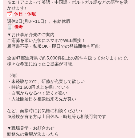
※エリアによって英語・中国語・ポルトガル語などの語学を活
かせます♪
休日・休暇
週休2日(月8〜11日）、有給休暇
備考
▼お仕事紹介先のご案内
ご応募を頂いた後にスマホでWEB面接！
履歴書不要・私服OK・即日での登録面接も可能
全国47都道府県で約5,000件以上の案件を扱っておりますので、
様々な希望に沿ったご提案が可能。
〈例〉
・未経験なので、研修が充実して欲しい
・時給1,600円以上を探している
・自宅からなるべく近くが良い
・入社開始日を相談出来る先が良い
など、面接時にお気軽に相談ください♪
※経験が有る方は土日休み・時短等も相談可能です
▼職場見学・お顔合わせ
勤務先の希望が決まったら