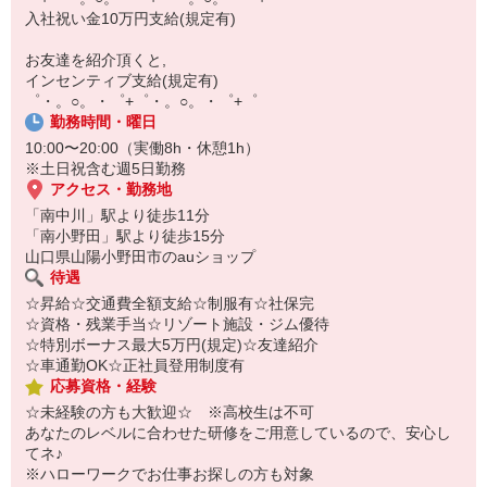
￣￣￣￣￣￣￣￣￣
入社祝い金10万円支給(規定有)
自宅に居ながらスマホでカンタン面接OK！
オンライン面談なのでスピード対応。
お友達を紹介頂くと,
インセンティブ支給(規定有)
゜・。○。・゜+゜・。○。・゜+゜
勤務時間・曜日
10:00〜20:00（実働8h・休憩1h）
※土日祝含む週5日勤務
アクセス・勤務地
「南中川」駅より徒歩11分
「南小野田」駅より徒歩15分
山口県山陽小野田市のauショップ
待遇
☆昇給☆交通費全額支給☆制服有☆社保完
☆資格・残業手当☆リゾート施設・ジム優待
☆特別ボーナス最大5万円(規定)☆友達紹介
☆車通勤OK☆正社員登用制度有
応募資格・経験
☆未経験の方も大歓迎☆ ※高校生は不可
あなたのレベルに合わせた研修をご用意しているので、安心し
てネ♪
※ハローワークでお仕事お探しの方も対象