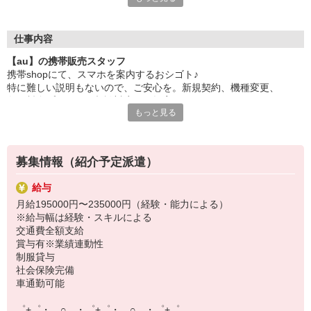
日々変わる専門知識を覚えるのはやっぱり大変。
でも心配ご無用！
仕事内容
シエロのご紹介するお店は、チームワークが良く
【au】の携帯販売スタッフ
お互いに教え合ったり、フォローしあったりする
携帯shopにて、スマホを案内するおシゴト♪
和気あいあいとした人間関係がある店舗ばかり！
特に難しい説明もないので、ご安心を。新規契約、機種変更、
皆で一緒にステップアップしましょう♪
各種料金プランのご相談対応・ご提案などをお願いします。
もっと見る
【選べるお仕事いろいろ】
初めての方でも安心♪
￣￣￣￣￣￣￣￣￣￣￣
あなた専属のコーディネーターが親切・丁寧にフォローするので、
▼オフィスワーク
満足度◎
事務、経理、データ入力、コールセンター、受付
募集情報（紹介予定派遣）
▼工場・製造・軽作業系
■携帯やインターネット販売業務
機械/食品製造・梱包・仕分け・加工・組立・検査
給与
docomo(ドコモ)/au(エーユー)・KDDI/softbank(ソフトバンク)など
▼美容系
月給195000円〜235000円（経験・能力による）
の大手キャリアから
眉毛サロンのアイブロウ・ネイリスト・エステ
※給与幅は経験・スキルによる
ワイモバイル(Y!mobille)、楽天モバイル、UQなど格安スマホまで幅
▼営業・販売
交通費全額支給
広く紹介可能♪
法人営業・アパレル販売・個別指導塾・人材紹介
賞与有※業績連動性
人気のApple（アップル）店舗もございます！
▼人気案件も多数♪
制服貸与
短期・期間限定・オープニング・官公庁案件
社会保険完備
上場/優良/大手企業など
車通勤可能
【スマホ面接実施中】
゜+゜・。○。・゜+゜・。○。・゜+゜