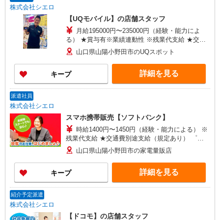
株式会社シエロ
【UQモバイル】の店舗スタッフ
月給195000円〜235000円（経験・能力によ
る） ★賞与有※業績連動性 ※残業代支給 ★交通
費全額支給 ゜+゜・。○。・゜+゜・。○。・゜+゜
山口県山陽小野田市のUQスポット
入社祝い金10万円支給(規定有) お友達を紹介頂く
と, インセンティブ支給(規定有) ゜・。○。・゜
詳細を見る
キープ
+゜・。○。・゜+゜
派遣社員
株式会社シエロ
スマホ携帯販売【ソフトバンク】
時給1400円〜1450円（経験・能力による） ※
残業代支給 ★交通費別途支給（規定あり） ゜
+゜・。○。・゜+゜・。○。・゜+゜ 入社祝い金10
山口県山陽小野田市の家電量販店
万円支給(規定有) お友達を紹介頂くと, インセンテ
ィブ支給(規定有) ★月2回払い・週払い可能（規程
詳細を見る
キープ
有）★ ゜・。○。・゜+゜・。○。・゜+゜
紹介予定派遣
株式会社シエロ
【ドコモ】の店舗スタッフ