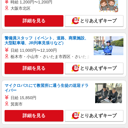
株式会社シエロ
時給 1,200円〜1,200円
人気機種に詳しくなれる携帯販売
大阪市北区
【softbank】
詳細を見る
時給1400円〜1450円（経験・能力による） ※
とりあえずキープ
残業代支給 ★交通費別途支給（規定あり） ゜
+゜・。○。・゜+゜・。○。・゜+゜ 入社祝い金10
山口県山陽小野田市の家電量販店
万円支給(規定有) お友達を紹介頂くと, インセンテ
警備員スタッフ（イベント、道路、商業施設、
ィブ支給(規定有) ★月2回払い・週払い可能（規程
大型駐車場、JR列車見張りなど）
詳細を見る
キープ
有）★ ゜・。○。・゜+゜・。○。・゜+゜
日給 11,000円〜12,100円
栃木市・小山市・さいたま市西区・さいたま市岩槻区・久喜市・
紹介予定派遣
株式会社シエロ
詳細を見る
とりあえずキープ
【楽天モバイル】の携帯販売スタッフ
時給1400円〜 ※残業代支給 ★交通費別途支給
（規定あり） ゜+゜・。○。・゜+゜・。○。・゜
マイクロバスにて教習所に通う生徒の送迎ドラ
+゜ 入社祝い金10万円支給(規定有) お友達を紹介
イバー
山口県山陽小野田市の楽天モバイルショップ
頂くと, インセンティブ支給(規定有) ★月2回払
日給 15,850円
い・週払い可能（規程有）★ ゜・。○。・゜
詳細を見る
キープ
+゜・。○。・゜+゜
箕面市
詳細を見る
とりあえずキープ
紹介予定派遣
株式会社シエロ