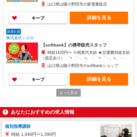
+゜・。○。・゜+゜・。○。・゜+゜ 入社祝い金10
山口県山陽小野田市の家電量販店
万円支給(規定有) お友達を紹介頂くと, インセンテ
ィブ支給(規定有) ★月2回払い・週払い可能（規程
詳細を見る
キープ
有）★ ゜・。○。・゜+゜・。○。・゜+゜
派遣社員
株式会社シエロ
【softbank】の携帯販売スタッフ
時給1420円〜 ※残業代支給 ★交通費別途支給
（規定あり） ゜+゜・。○。・゜+゜・。○。・゜
+゜ 入社祝い金10万円支給(規定有) お友達を紹介
山口県山陽小野田市のsoftbankショップ
頂くと, インセンティブ支給(規定有) ★月2回払
い・週払い可能（規程有）★ ゜・。○。・゜
詳細を見る
キープ
+゜・。○。・゜+゜
もっと見る
紹介予定派遣
株式会社シエロ
【UQモバイル】の店舗スタッフ
あなたにおすすめの求人情報
月給195000円〜235000円（経験・能力によ
る） ★賞与有※業績連動性 ※残業代支給 ★交通
費全額支給 ゜+゜・。○。・゜+゜・。○。・゜+゜
個別指導講師
山口県山陽小野田市のUQスポット
入社祝い金10万円支給(規定有) お友達を紹介頂く
時給 1,040円〜1,390円
と, インセンティブ支給(規定有) ゜・。○。・゜