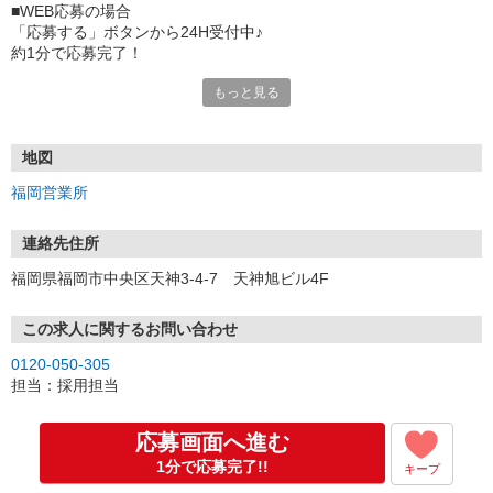
■WEB応募の場合
「応募する」ボタンから24H受付中♪
約1分で応募完了！
もっと見る
■電話応募の場合
電話応募も歓迎！（受付:10:00〜20:00）
土日祝も受付中♪
地図
【選考フロー】
福岡営業所
①応募から3営業日を目安に、メールorお電話でご連絡します。
②面接日時を決定！「0120」から始まる電話番号からご連絡します
★スマホでWEB面接（LINEなど）・出張面接・事務所面接と選べま
連絡先住所
す
福岡県福岡市中央区天神3-4-7 天神旭ビル4F
③面接実施（履歴書不要）
④勤務開始（スタート日は応相談）
※ご希望があれば、職場見学の調整もOKです！
この求人に関するお問い合わせ
0120-050-305
お気軽にご応募ください♪
担当：採用担当
応募画面へ進む
1分で応募完了!!
キープ