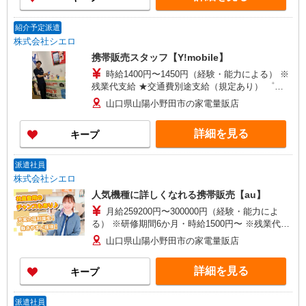
紹介予定派遣
株式会社シエロ
携帯販売スタッフ【Y!mobile】
時給1400円〜1450円（経験・能力による） ※
残業代支給 ★交通費別途支給（規定あり） ゜
+゜・。○。・゜+゜・。○。・゜+゜ 入社祝い金10
山口県山陽小野田市の家電量販店
万円支給(規定有) お友達を紹介頂くと, インセンテ
ィブ支給(規定有) ★月2回払い・週払い可能（規程
詳細を見る
キープ
有）★ ゜・。○。・゜+゜・。○。・゜+゜
派遣社員
株式会社シエロ
人気機種に詳しくなれる携帯販売【au】
月給259200円〜300000円（経験・能力によ
る） ※研修期間6か月・時給1500円〜 ※残業代支
給 ★交通費別途支給（規定あり） ゜+゜・。
山口県山陽小野田市の家電量販店
○。・゜+゜・。○。・゜+゜ 入社祝い金10万円支
給(規定有) お友達を紹介頂くと, インセンティブ支
詳細を見る
キープ
給(規定有) ゜・。○。・゜+゜・。○。・゜+゜
派遣社員