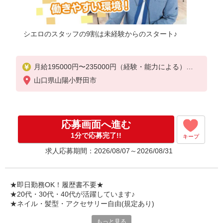
シエロのスタッフの9割は未経験からのスタート♪
月給195000円〜235000円（経験・能力による）
※給与幅は経験・スキルによる
山口県山陽小野田市
交通費全額支給
賞与有※業績連動性
制服貸与
社会保険完備
応募画面へ進む
車通勤可能
1分で応募完了!!
キープ
゜+゜・。○。・゜+゜・。○。・゜+゜
求人応募期間：2026/08/07～2026/08/31
入社祝い金10万円支給(規定有)
お友達を紹介頂くと,
インセンティブ支給(規定有)
★即日勤務OK！履歴書不要★
゜・。○。・゜+゜・。○。・゜+゜
★20代・30代・40代が活躍しています♪
★ネイル・髪型・アクセサリー自由(規定あり)
もっと見る
新しい機種やプラン。