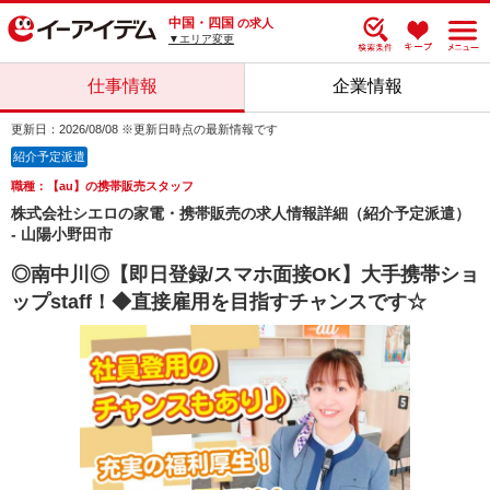
中国・四国
の求人
▼エリア変更
仕事情報
企業情報
更新日：2026/08/08 ※更新日時点の最新情報です
紹介予定派遣
職種：【au】の携帯販売スタッフ
株式会社シエロの家電・携帯販売の求人情報詳細（紹介予定派遣）
- 山陽小野田市
◎南中川◎【即日登録/スマホ面接OK】大手携帯ショ
ップstaff！◆直接雇用を目指すチャンスです☆