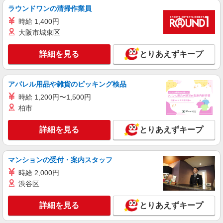
【softbank】の携帯販売スタッフ
ラウンドワンの清掃作業員
時給1420円〜 ※残業代支給 ★交通費別途支給
時給 1,400円
（規定あり） ゜+゜・。○。・゜+゜・。○。・゜
+゜ 入社祝い金10万円支給(規定有) お友達を紹介
大阪市城東区
山口県山陽小野田市のsoftbankショップ
頂くと, インセンティブ支給(規定有) ★月2回払
い・週払い可能（規程有）★ ゜・。○。・゜
詳細を見る
とりあえずキープ
詳細を見る
キープ
+゜・。○。・゜+゜
正社員
アパレル用品や雑貨のピッキング検品
ソフトバンクおのだサンパーク店
時給 1,200円〜1,500円
ソフトバンクショップの携帯販売スタッフ
柏市
月給 250,000円 〜 350,000円 試用期間あり 3
ヶ月 月給25万円以上 ※経験・能力による 【試用
詳細を見る
とりあえずキープ
期間】月給 250000 円 〜 350000 円
■ソフトバンクおのだサンパーク店 山口県 山
陽小野田市 中川6丁目 4‐1 おのだサンパーク本館
2F
マンションの受付・案内スタッフ
詳細を見る
キープ
時給 2,000円
渋谷区
契約社員
ソフトバンク販売契約社員【山陽小野田市エリア】
詳細を見る
とりあえずキープ
家電量販店内の携帯販売スタッフ
月給 247,340円 〜 247,340円 試用期間なし ※