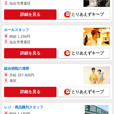
詳細を見る
仙台市青葉区
キープ
+゜・。○。・゜+゜
詳細を見る
とりあえずキープ
派遣社員
株式会社シエロ
【ドコモ】の店舗スタッフ
ホールスタッフ
月給195000円〜235000円（経験・能力によ
時給 1,150円
る） ※給与幅は経験・スキルによる 交通費全額支
給 賞与有※業績連動性 制服貸与 社会保険完備 車
仙台市青葉区
山口県山陽小野田市のdocomoショップ
通勤可能 ゜+゜・。○。・゜+゜・。○。・゜+゜
入社祝い金10万円支給(規定有) お友達を紹介頂く
詳細を見る
とりあえずキープ
詳細を見る
キープ
と, インセンティブ支給(規定有) ゜・。○。・゜
+゜・。○。・゜+゜
派遣社員
総合病院の清掃
株式会社シエロ
月給 257,400円
【au】の携帯販売スタッフ
港区
月給195000円〜235000円（経験・能力によ
る） ※給与幅は経験・スキルによる 交通費全額支
詳細を見る
とりあえずキープ
給 賞与有※業績連動性 制服貸与 社会保険完備 車
山口県山陽小野田市のauショップ
通勤可能 ゜+゜・。○。・゜+゜・。○。・゜+゜
入社祝い金10万円支給(規定有) お友達を紹介頂く
詳細を見る
キープ
と, インセンティブ支給(規定有) ゜・。○。・゜
レジ・商品陳列スタッフ
+゜・。○。・゜+゜
時給 1,180円