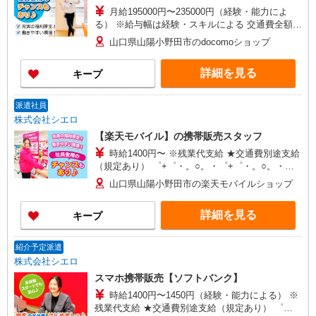
月給195000円〜235000円（経験・能力によ
る） ※給与幅は経験・スキルによる 交通費全額支
給 賞与有※業績連動性 制服貸与 社会保険完備 車
山口県山陽小野田市のdocomoショップ
通勤可能 ゜+゜・。○。・゜+゜・。○。・゜+゜
入社祝い金10万円支給(規定有) お友達を紹介頂く
詳細を見る
キープ
と, インセンティブ支給(規定有) ゜・。○。・゜
+゜・。○。・゜+゜
派遣社員
株式会社シエロ
【楽天モバイル】の携帯販売スタッフ
時給1400円〜 ※残業代支給 ★交通費別途支給
（規定あり） ゜+゜・。○。・゜+゜・。○。・゜
+゜ 入社祝い金10万円支給(規定有) お友達を紹介
山口県山陽小野田市の楽天モバイルショップ
頂くと, インセンティブ支給(規定有) ★月2回払
い・週払い可能（規程有）★ ゜・。○。・゜
詳細を見る
キープ
+゜・。○。・゜+゜
紹介予定派遣
株式会社シエロ
スマホ携帯販売【ソフトバンク】
時給1400円〜1450円（経験・能力による） ※
残業代支給 ★交通費別途支給（規定あり） ゜