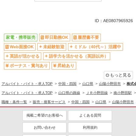
同じ特徴から求人を探す
未経験歓迎
ミドル（40代～）活躍中
ID：AE0807965926
英語が活かせる
ボーナス・賞与あり
日払い
車通勤OK
家電・携帯販売
即日勤務OK
履歴書不要
交通費支給
社会保険あり
Web面接OK
未経験歓迎
ミドル（40代～）活躍中
社員登用あり
英語が活かせる
語学力を活かせる（英語以外）
ボーナス・賞与あり
昇給あり
もっと見る
アルバイト・バイト・求人TOP
中国・四国
山口県
山陽小野田市
株式
アルバイト・バイト・求人TOP
山口県の路線
ＪＲ小野田線
南小野田駅
職種・条件一覧
販売・接客サービス
中国・四国
山口県
山陽小野田市
掲載ご希望のお客様へ
よくある質問
お問い合わせ
利用規約