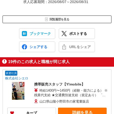
求人応募期間：2026/08/07～2026/08/31
閲覧履歴を見る
ブックマーク
ポストする
シェアする
URLをシェア
19
件のこの求人と職種が同じ求人
派遣社員
株式会社シエロ
携帯販売スタッフ【Y!mobile】
時給1400円〜1450円（経験・能力による） ※
残業代支給 ★交通費別途支給（規定あり） ゜
+゜・。○。・゜+゜・。○。・゜+゜ 入社祝い金10
山口県山陽小野田市の家電量販店
万円支給(規定有) お友達を紹介頂くと, インセンテ
ィブ支給(規定有) ★月2回払い・週払い可能（規程
詳細を見る
キープ
有）★ ゜・。○。・゜+゜・。○。・゜+゜