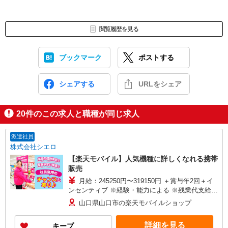
閲覧履歴を見る
ブックマーク
ポストする
シェアする
URLをシェア
20
件のこの求人と職種が同じ求人
派遣社員
株式会社シエロ
【楽天モバイル】人気機種に詳しくなれる携帯
販売
月給：245250円〜319150円 ＋賞与年2回＋イ
ンセンティブ ※経験・能力による ※残業代支給
★交通費別途支給（規定あり） ゜+゜・。○。・゜
山口県山口市の楽天モバイルショップ
+゜・。○。・゜+゜ 入社祝い金10万円支給(規定
有) お友達を紹介頂くと, インセンティブ支給(規定
詳細を見る
キープ
有) ゜・。○。・゜+゜・。○。・゜+゜