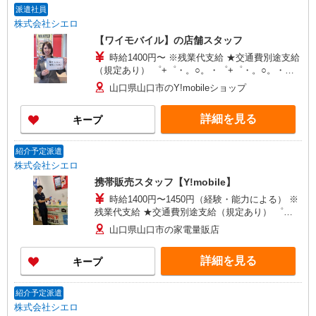
派遣社員
株式会社シエロ
【ワイモバイル】の店舗スタッフ
時給1400円〜 ※残業代支給 ★交通費別途支給
（規定あり） ゜+゜・。○。・゜+゜・。○。・゜
+゜ 入社祝い金10万円支給(規定有) お友達を紹介
山口県山口市のY!mobileショップ
頂くと, インセンティブ支給(規定有) ★月2回払
い・週払い可能（規程有）★ ゜・。○。・゜
詳細を見る
キープ
+゜・。○。・゜+゜
紹介予定派遣
株式会社シエロ
携帯販売スタッフ【Y!mobile】
時給1400円〜1450円（経験・能力による） ※
残業代支給 ★交通費別途支給（規定あり） ゜
+゜・。○。・゜+゜・。○。・゜+゜ 入社祝い金10
山口県山口市の家電量販店
万円支給(規定有) お友達を紹介頂くと, インセンテ
ィブ支給(規定有) ★月2回払い・週払い可能（規程
詳細を見る
キープ
有）★ ゜・。○。・゜+゜・。○。・゜+゜
紹介予定派遣
株式会社シエロ