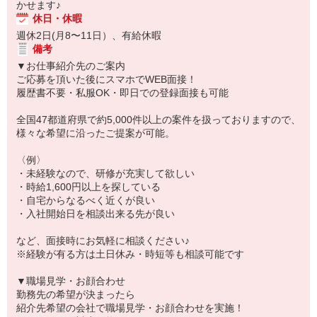
かせます♪
休日・休暇
週休2日(月8〜11日）、有給休暇
備考
▼お仕事紹介先のご案内
ご応募を頂いた後にスマホでWEB面接！
履歴書不要・私服OK・即日での登録面接も可能
全国47都道府県で約5,000件以上の案件を扱っておりますので、
様々な希望に沿ったご提案が可能。
〈例〉
・未経験なので、研修が充実して欲しい
・時給1,600円以上を探している
・自宅からなるべく近くが良い
・入社開始日を相談出来る先が良い
など、面接時にお気軽に相談ください♪
※経験が有る方は土日休み・時短等も相談可能です
▼職場見学・お顔合わせ
勤務先の希望が決まったら
紹介先希望の会社で職場見学・お顔合わせを実施！