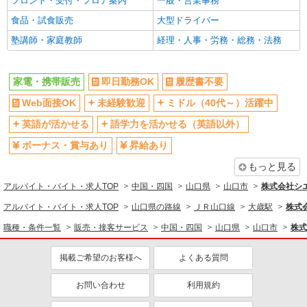
フロント・受付・フロア案内
一般・営業事務
食品・試食販売
大型ドライバー
塾講師・家庭教師
経理・人事・労務・総務・法務
家電・携帯販売
即日勤務OK
履歴書不要
Web面接OK
未経験歓迎
ミドル（40代～）活躍中
英語が活かせる
語学力を活かせる（英語以外）
ボーナス・賞与あり
昇給あり
もっと見る
アルバイト・バイト・求人TOP
中国・四国
山口県
山口市
株式会社シ
アルバイト・バイト・求人TOP
山口県の路線
ＪＲ山口線
大歳駅
株式
職種・条件一覧
販売・接客サービス
中国・四国
山口県
山口市
株式
掲載ご希望のお客様へ
よくある質問
お問い合わせ
利用規約