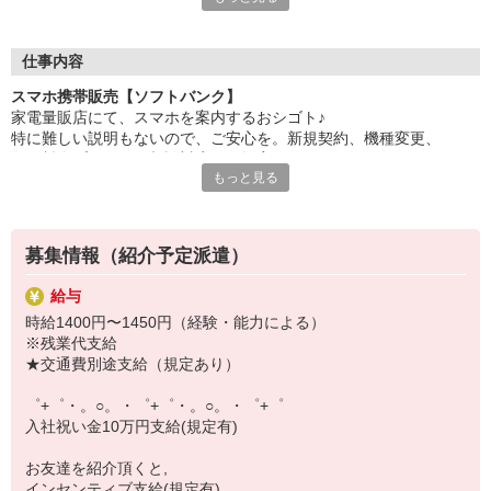
自分だけじゃなくって、
家族や友人にも適用されます！
仕事内容
さらに、各種リゾート施設やスポーツジムなどが
スマホ携帯販売【ソフトバンク】
特別割引価格でご利用可能☆☆
家電量販店にて、スマホを案内するおシゴト♪
お得に過ごしたいあなたの味方です♪
特に難しい説明もないので、ご安心を。新規契約、機種変更、
各種料金プランのご相談対応・ご提案などをお願いします。
【選べるお仕事いろいろ】
もっと見る
￣￣￣￣￣￣￣￣￣￣￣
初めての方でも安心♪
▼オフィスワーク
あなた専属のコーディネーターが親切・丁寧にフォローするので、
事務、経理、データ入力、コールセンター、受付
満足度◎
▼工場・製造・軽作業系
募集情報（紹介予定派遣）
機械/食品製造・梱包・仕分け・加工・組立・検査
■携帯やインターネット販売業務
▼美容系
給与
docomo(ドコモ)/au(エーユー)・KDDI/softbank(ソフトバンク)など
眉毛サロンのアイブロウ・ネイリスト・エステ
時給1400円〜1450円（経験・能力による）
の大手キャリアから
▼営業・販売
※残業代支給
ワイモバイル(Y!mobille)、楽天モバイル、UQなど格安スマホまで幅
法人営業・アパレル販売・個別指導塾・人材紹介
★交通費別途支給（規定あり）
広く紹介可能♪
▼人気案件も多数♪
人気のApple（アップル）店舗もございます！
短期・期間限定・オープニング・官公庁案件
゜+゜・。○。・゜+゜・。○。・゜+゜
上場/優良/大手企業など
入社祝い金10万円支給(規定有)
【スマホ面接実施中】
お友達を紹介頂くと,
￣￣￣￣￣￣￣￣￣
インセンティブ支給(規定有)