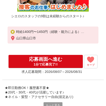
シエロのスタッフの9割は未経験からのスタート♪
時給1400円〜1450円（経験・能力による）
※残業代支給
山口県山口市
★交通費別途支給（規定あり）
゜+゜・。○。・゜+゜・。○。・゜+゜
入社祝い金10万円支給(規定有)
応募画面へ進む
お友達を紹介頂くと,
1分で応募完了!!
キープ
インセンティブ支給(規定有)
求人応募期間：2026/08/07～2026/08/31
★月2回払い・週払い可能（規程有）★
゜・。○。・゜+゜・。○。・゜+゜
★即日勤務OK！履歴書不要★
★20代・30代・40代が活躍しています♪
★ネイル・髪型・アクセサリー自由(規定あり)
もっと見る
各キャリアの新機種が特別価格で購入OK！！