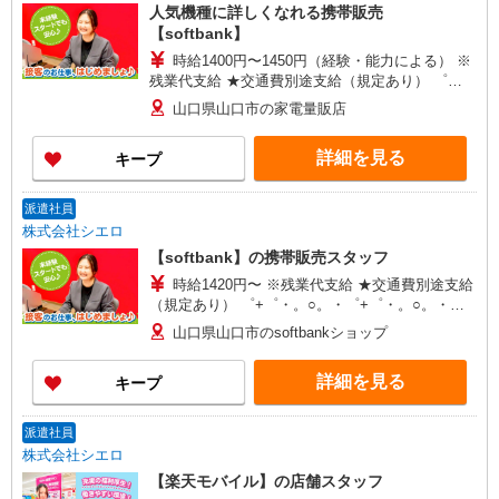
人気機種に詳しくなれる携帯販売
【softbank】
時給1400円〜1450円（経験・能力による） ※
残業代支給 ★交通費別途支給（規定あり） ゜
+゜・。○。・゜+゜・。○。・゜+゜ 入社祝い金10
山口県山口市の家電量販店
万円支給(規定有) お友達を紹介頂くと, インセンテ
ィブ支給(規定有) ★月2回払い・週払い可能（規程
詳細を見る
キープ
有）★ ゜・。○。・゜+゜・。○。・゜+゜
派遣社員
株式会社シエロ
【softbank】の携帯販売スタッフ
時給1420円〜 ※残業代支給 ★交通費別途支給
（規定あり） ゜+゜・。○。・゜+゜・。○。・゜
+゜ 入社祝い金10万円支給(規定有) お友達を紹介
山口県山口市のsoftbankショップ
頂くと, インセンティブ支給(規定有) ★月2回払
い・週払い可能（規程有）★ ゜・。○。・゜
詳細を見る
キープ
+゜・。○。・゜+゜
派遣社員
株式会社シエロ
【楽天モバイル】の店舗スタッフ