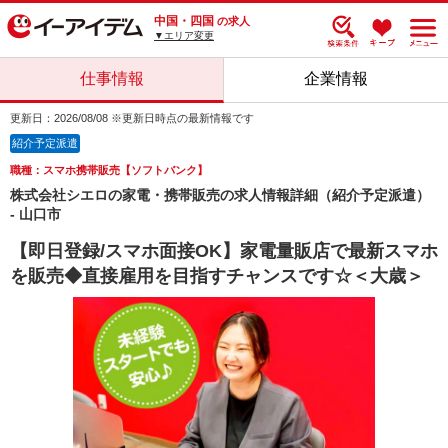
中国・四国
の求人
▼エリア変更
仕事情報
企業情報
更新日：2026/08/08 ※更新日時点の最新情報です
紹介予定派遣
職種：スマホ携帯販売【ソフトバンク】
株式会社シエロの家電・携帯販売の求人情報詳細（紹介予定派遣）
- 山口市
【即日登録/スマホ面接OK】家電量販店で最新スマホ
を販売◆直接雇用を目指すチャンスです☆＜大歳＞