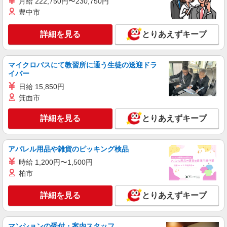
月給 222,750円〜230,750円
豊中市
紹介予定派遣
株式会社シエロ
詳細を見る
とりあえずキープ
【楽天モバイル】人気機種に詳しくなれる携帯
販売
マイクロバスにて教習所に通う生徒の送迎ドラ
月給：245250円〜319150円 ＋賞与年2回＋イ
イバー
ンセンティブ ※経験・能力による ※残業代支給
★交通費別途支給（規定あり） ゜+゜・。○。・゜
日給 15,850円
山口県山口市の楽天モバイルショップ
+゜・。○。・゜+゜ 入社祝い金10万円支給(規定
箕面市
有) お友達を紹介頂くと, インセンティブ支給(規定
詳細を見る
キープ
有) ゜・。○。・゜+゜・。○。・゜+゜
詳細を見る
とりあえずキープ
紹介予定派遣
株式会社シエロ
アパレル用品や雑貨のピッキング検品
【Y!mobile】人気機種に詳しくなれる携帯販
時給 1,200円〜1,500円
売
柏市
時給1400円〜 ※残業代支給 ★交通費別途支給
（規定あり） ゜+゜・。○。・゜+゜・。○。・゜
詳細を見る
+゜ 入社祝い金10万円支給(規定有) お友達を紹介
とりあえずキープ
山口県山口市のsoftbankショップ
頂くと, インセンティブ支給(規定有) ★月2回払
い・週払い可能（規程有）★ ゜・。○。・゜
詳細を見る
キープ
+゜・。○。・゜+゜
マンションの受付・案内スタッフ