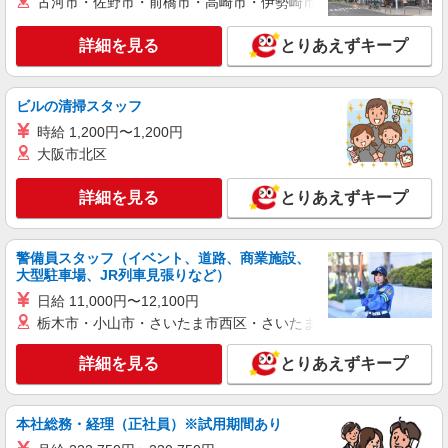
古河市・佐野市・前橋市・高崎市・伊勢崎市・太田市・館林市・
頂くと, インセンティブ支給(規定有) ★月2回払
い・週払い可能（規程有）★ ゜・。○。・゜
詳細を見る
キープ
詳細を見る
+゜・。○。・゜+゜
とりあえずキープ
派遣社員
ビルの清掃スタッフ
株式会社シエロ
【au】の携帯販売スタッフ
時給 1,200円〜1,200円
大阪市北区
時給1350円〜 ※残業代支給 ★交通費別途支給
（規定あり） ゜+゜・。○。・゜+゜・。○。・゜
+゜ 入社祝い金10万円支給(規定有) お友達を紹介
詳細を見る
とりあえずキープ
山口県山口市のauショップ
頂くと, インセンティブ支給(規定有) ★月2回払
い・週払い可能（規程有）★ ゜・。○。・゜
詳細を見る
キープ
+゜・。○。・゜+゜
警備員スタッフ（イベント、道路、商業施設、
大型駐車場、JR列車見張りなど）
紹介予定派遣
日給 11,000円〜12,100円
株式会社シエロ
栃木市・小山市・さいたま市西区・さいたま市岩槻区・久喜市・
【au】の携帯販売スタッフ
時給1350円〜 ※残業代支給 ★交通費別途支給
詳細を見る
とりあえずキープ
（規定あり） ゜+゜・。○。・゜+゜・。○。・゜
+゜ 入社祝い金10万円支給(規定有) お友達を紹介
山口県山口市のauショップ
頂くと, インセンティブ支給(規定有) ★月2回払
本社総務・経理（正社員）※試用期間あり
い・週払い可能（規程有）★ ゜・。○。・゜
詳細を見る
キープ
+゜・。○。・゜+゜