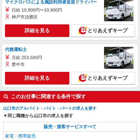
マイクロバスによる施設利用者送迎ドライバー
紹介予定派遣
株式会社シエロ
日給 10,900円〜10,900円
【楽天モバイル】の携帯販売スタッフ
神戸市須磨区
時給1650円〜1850円（経験・能力による） ※
残業代支給 ★交通費別途支給（規定あり） ゜
詳細を見る
とりあえずキープ
+゜・。○。・゜+゜・。○。・゜+゜ 入社祝い金10
山口県山口市の楽天モバイルショップ
万円支給(規定有) お友達を紹介頂くと, インセンテ
ィブ支給(規定有) ★月2回払い・週払い可能（規程
代務運転士
詳細を見る
キープ
有）★ ゜・。○。・゜+゜・。○。・゜+゜
月給 253,500円
豊中市
紹介予定派遣
株式会社シエロ
詳細を見る
とりあえずキープ
【エーユー】の店舗スタッフ
時給1350円〜 ※残業代支給 ★交通費別途支給
（規定あり） ゜+゜・。○。・゜+゜・。○。・゜
このお仕事に関連する条件で探す
+゜ 入社祝い金10万円支給(規定有) お友達を紹介
山口県山口市のauショップ
頂くと, インセンティブ支給(規定有) ★月2回払
山口市のアルバイト・バイト・パートの求人を探す
い・週払い可能（規程有）★ ゜・。○。・゜
詳細を見る
キープ
+゜・。○。・゜+゜
同じ職種から山口市の求人を探す
販売・接客サービスすべて
家電・携帯販売