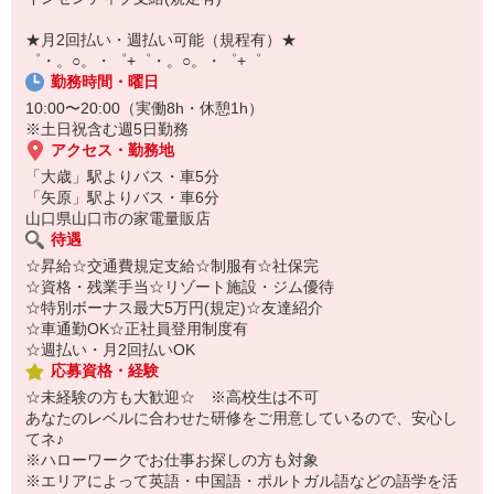
自宅に居ながらスマホでカンタン面接OK！
オンライン面談なのでスピード対応。
★月2回払い・週払い可能（規程有）★
即日登録もOK♪
゜・。○。・゜+゜・。○。・゜+゜
勤務時間・曜日
気になった方はお気軽にご相談ください！
10:00〜20:00（実働8h・休憩1h）
※土日祝含む週5日勤務
アクセス・勤務地
「大歳」駅よりバス・車5分
「矢原」駅よりバス・車6分
山口県山口市の家電量販店
待遇
☆昇給☆交通費規定支給☆制服有☆社保完
☆資格・残業手当☆リゾート施設・ジム優待
☆特別ボーナス最大5万円(規定)☆友達紹介
☆車通勤OK☆正社員登用制度有
☆週払い・月2回払いOK
応募資格・経験
☆未経験の方も大歓迎☆ ※高校生は不可
あなたのレベルに合わせた研修をご用意しているので、安心し
てネ♪
※ハローワークでお仕事お探しの方も対象
※エリアによって英語・中国語・ポルトガル語などの語学を活