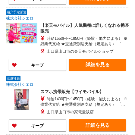
紹介予定派遣
株式会社シエロ
【楽天モバイル】人気機種に詳しくなれる携帯
販売
時給1650円〜1850円（経験・能力による） ※
残業代支給 ★交通費別途支給（規定あり） ゜
+゜・。○。・゜+゜・。○。・゜+゜ 入社祝い金10
山口県山口市の楽天モバイルショップ
万円支給(規定有) お友達を紹介頂くと, インセンテ
ィブ支給(規定有) ★月2回払い・週払い可能（規程
詳細を見る
キープ
有）★ ゜・。○。・゜+゜・。○。・゜+゜
派遣社員
株式会社シエロ
スマホ携帯販売【ワイモバイル】
時給1400円〜1450円（経験・能力による） ※
残業代支給 ★交通費別途支給（規定あり） ゜
+゜・。○。・゜+゜・。○。・゜+゜ 入社祝い金10
山口県山口市の家電量販店
万円支給(規定有) お友達を紹介頂くと, インセンテ
ィブ支給(規定有) ★月2回払い・週払い可能（規程
詳細を見る
キープ
有）★ ゜・。○。・゜+゜・。○。・゜+゜