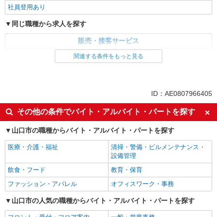
社員登用あり
同じ職種から求人を探す
販売・接客サービス
家電・携帯販売
関連する条件をもっと見る
同じ特徴から求人を探す
未経験歓迎
ミドル（40代～）活躍中
ID：AE0807966405
英語が活かせる
ボーナス・賞与あり
その他の条件でバイト・アルバイト・パートを探す
日払い
車通勤OK
山口市の職種からバイト・アルバイト・パートを探す
交通費支給
社会保険あり
社員登用あり
医療・介護・福祉
清掃・警備・ビルメンテナンス・
設備管理
飲食・フード
教育・保育
ファッション・アパレル
オフィスワーク・事務
山口市の人気の職種からバイト・アルバイト・パートを探す