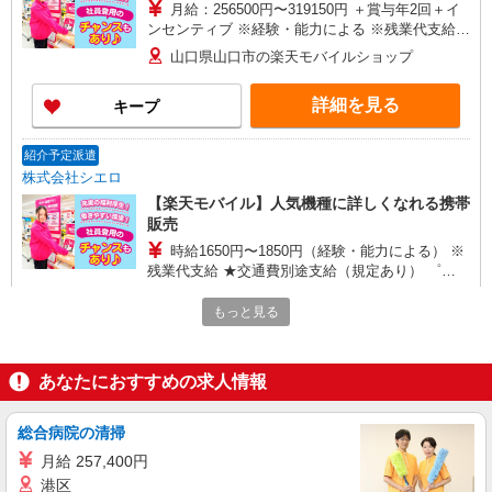
月給：256500円〜319150円 ＋賞与年2回＋イ
ンセンティブ ※経験・能力による ※残業代支給
★交通費別途支給（規定あり） ゜+゜・。○。・゜
山口県山口市の楽天モバイルショップ
+゜・。○。・゜+゜ 入社祝い金10万円支給(規定
有) お友達を紹介頂くと, インセンティブ支給(規定
詳細を見る
キープ
有) ゜・。○。・゜+゜・。○。・゜+゜
紹介予定派遣
株式会社シエロ
【楽天モバイル】人気機種に詳しくなれる携帯
販売
時給1650円〜1850円（経験・能力による） ※
残業代支給 ★交通費別途支給（規定あり） ゜
+゜・。○。・゜+゜・。○。・゜+゜ 入社祝い金10
山口県山口市の楽天モバイルショップ
万円支給(規定有) お友達を紹介頂くと, インセンテ
もっと見る
ィブ支給(規定有) ★月2回払い・週払い可能（規程
詳細を見る
キープ
有）★ ゜・。○。・゜+゜・。○。・゜+゜
あなたにおすすめの求人情報
紹介予定派遣
株式会社シエロ
総合病院の清掃
人気機種に詳しくなれる携帯販売【docomo】
月給 257,400円
時給1400円〜1450円（経験・能力による） ※
港区
残業代支給 ★交通費別途支給（規定あり） ゜