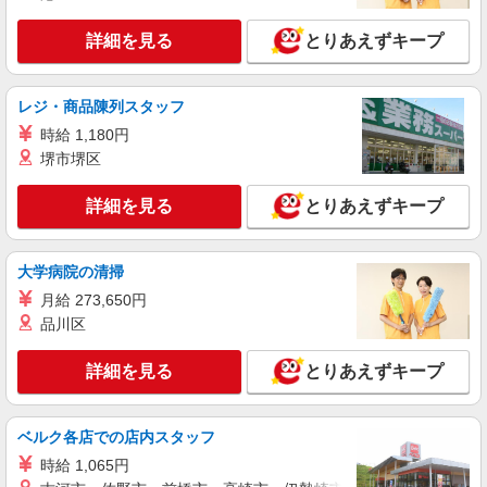
+゜・。○。・゜+゜・。○。・゜+゜ 入社祝い金10
山口県山口市の家電量販店
万円支給(規定有) お友達を紹介頂くと, インセンテ
詳細を見る
とりあえずキープ
ィブ支給(規定有) ★月2回払い・週払い可能（規程
詳細を見る
キープ
有）★ ゜・。○。・゜+゜・。○。・゜+゜
レジ・商品陳列スタッフ
派遣社員
時給 1,180円
株式会社シエロ
堺市堺区
【楽天モバイル】の携帯販売スタッフ
時給1650円〜1850円（経験・能力による） ※
詳細を見る
とりあえずキープ
残業代支給 ★交通費別途支給（規定あり） ゜
+゜・。○。・゜+゜・。○。・゜+゜ 入社祝い金10
山口県山口市の楽天モバイルショップ
万円支給(規定有) お友達を紹介頂くと, インセンテ
大学病院の清掃
ィブ支給(規定有) ★月2回払い・週払い可能（規程
詳細を見る
キープ
有）★ ゜・。○。・゜+゜・。○。・゜+゜
月給 273,650円
品川区
紹介予定派遣
株式会社シエロ
詳細を見る
とりあえずキープ
【UQモバイル】人気機種に詳しくなれる携帯
販売
ベルク各店での店内スタッフ
時給1300円〜 ※残業代支給 ★交通費別途支給
（規定あり） ゜+゜・。○。・゜+゜・。○。・゜
時給 1,065円
+゜ 入社祝い金10万円支給(規定有) お友達を紹介
山口県山口市のUQスポット