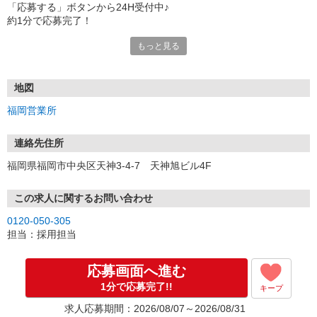
「応募する」ボタンから24H受付中♪
約1分で応募完了！
もっと見る
■電話応募の場合
電話応募も歓迎！（受付:10:00〜20:00）
土日祝も受付中♪
地図
【選考フロー】
福岡営業所
①応募から3営業日を目安に、メールorお電話でご連絡します。
②面接日時を決定！「0120」から始まる電話番号からご連絡します
★スマホでWEB面接（LINEなど）・出張面接・事務所面接と選べま
連絡先住所
す
福岡県福岡市中央区天神3-4-7 天神旭ビル4F
③面接実施（履歴書不要）
④勤務開始（スタート日は応相談）
※ご希望があれば、職場見学の調整もOKです！
この求人に関するお問い合わせ
0120-050-305
お気軽にご応募ください♪
担当：採用担当
応募画面へ進む
1分で応募完了!!
キープ
求人応募期間：2026/08/07～2026/08/31