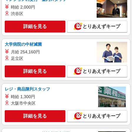
時給 2,000円
派遣社員
渋谷区
株式会社シエロ
人気機種に詳しくなれる携帯販売【docomo】
詳細を見る
とりあえずキープ
時給1400円〜1450円（経験・能力による） ※
残業代支給 ★交通費別途支給（規定あり） ゜
+゜・。○。・゜+゜・。○。・゜+゜ 入社祝い金10
山口県山口市の家電量販店
大学病院の中材滅菌
万円支給(規定有) お友達を紹介頂くと, インセンテ
ィブ支給(規定有) ★月2回払い・週払い可能（規程
月給 254,160円
詳細を見る
キープ
有）★ ゜・。○。・゜+゜・。○。・゜+゜
足立区
派遣社員
詳細を見る
とりあえずキープ
株式会社シエロ
人気機種に詳しくなれる携帯販売
【softbank】
レジ・商品陳列スタッフ
時給1400円〜1450円（経験・能力による） ※
時給 1,300円
残業代支給 ★交通費別途支給（規定あり） ゜
大阪市中央区
+゜・。○。・゜+゜・。○。・゜+゜ 入社祝い金10
山口県山口市の家電量販店
万円支給(規定有) お友達を紹介頂くと, インセンテ
詳細を見る
とりあえずキープ
ィブ支給(規定有) ★月2回払い・週払い可能（規程
詳細を見る
キープ
有）★ ゜・。○。・゜+゜・。○。・゜+゜