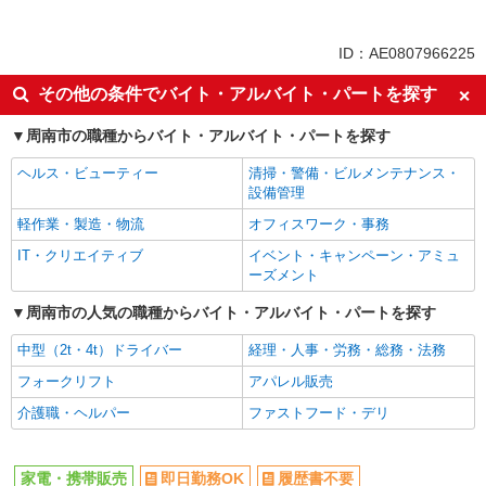
同じ特徴から求人を探す
未経験歓迎
ミドル（40代～）活躍中
ID：AE0807966225
英語が活かせる
ボーナス・賞与あり
その他の条件でバイト・アルバイト・パートを探す
日払い
車通勤OK
周南市の職種からバイト・アルバイト・パートを探す
交通費支給
社会保険あり
社員登用あり
ヘルス・ビューティー
清掃・警備・ビルメンテナンス・
設備管理
軽作業・製造・物流
オフィスワーク・事務
IT・クリエイティブ
イベント・キャンペーン・アミュ
ーズメント
周南市の人気の職種からバイト・アルバイト・パートを探す
中型（2t・4t）ドライバー
経理・人事・労務・総務・法務
フォークリフト
アパレル販売
介護職・ヘルパー
ファストフード・デリ
家電・携帯販売
即日勤務OK
履歴書不要