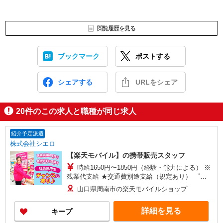
閲覧履歴を見る
ブックマーク
ポストする
シェアする
URLをシェア
20
件のこの求人と職種が同じ求人
紹介予定派遣
株式会社シエロ
【楽天モバイル】の携帯販売スタッフ
時給1650円〜1850円（経験・能力による） ※
残業代支給 ★交通費別途支給（規定あり） ゜
+゜・。○。・゜+゜・。○。・゜+゜ 入社祝い金10
山口県周南市の楽天モバイルショップ
万円支給(規定有) お友達を紹介頂くと, インセンテ
ィブ支給(規定有) ★月2回払い・週払い可能（規程
詳細を見る
キープ
有）★ ゜・。○。・゜+゜・。○。・゜+゜