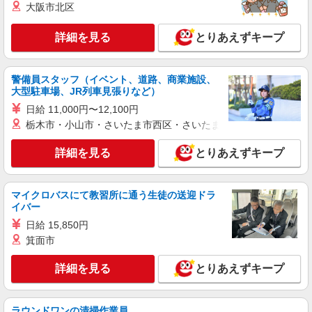
株式会社シエロ
大阪市北区
携帯販売スタッフ【楽天モバイル】
詳細を見る
日給10800円 （時給1350円相当） ※残業代支
とりあえずキープ
給 ★交通費別途支給（規定あり） ゜+゜・。
○。・゜+゜・。○。・゜+゜ 入社祝い金10万円支
山口県周南市の楽天モバイルショップ
給(規定有) お友達を紹介頂くと, インセンティブ支
警備員スタッフ（イベント、道路、商業施設、
給(規定有) ★月2回払い・週払い可能（規程有）★
大型駐車場、JR列車見張りなど）
詳細を見る
キープ
゜・。○。・゜+゜・。○。・゜+゜
日給 11,000円〜12,100円
栃木市・小山市・さいたま市西区・さいたま市岩槻区・久喜市・
派遣社員
株式会社シエロ
詳細を見る
とりあえずキープ
【楽天モバイル】の携帯販売スタッフ
時給1650円〜1850円（経験・能力による） ※
残業代支給 ★交通費別途支給（規定あり） ゜
マイクロバスにて教習所に通う生徒の送迎ドラ
+゜・。○。・゜+゜・。○。・゜+゜ 入社祝い金10
イバー
山口県周南市の楽天モバイルショップ
万円支給(規定有) お友達を紹介頂くと, インセンテ
日給 15,850円
ィブ支給(規定有) ★月2回払い・週払い可能（規程
詳細を見る
キープ
有）★ ゜・。○。・゜+゜・。○。・゜+゜
箕面市
詳細を見る
とりあえずキープ
派遣社員
株式会社シエロ
【ドコモ】の店舗スタッフ
ラウンドワンの清掃作業員