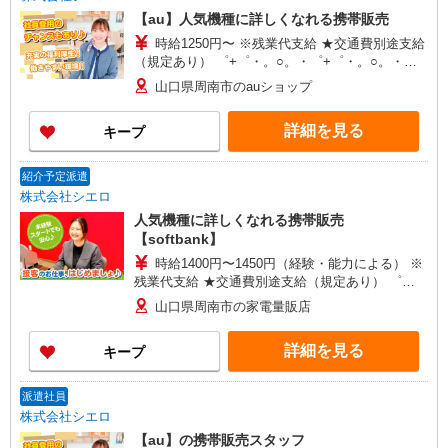
【au】人気機種に詳しくなれる携帯販売
時給1250円〜 ※残業代支給 ★交通費別途支給
（規定あり） ゜+゜・。○。・゜+゜・。○。・゜
+゜ 入社祝い金10万円支給(規定有) お友達を紹介
山口県周南市のauショップ
頂くと, インセンティブ支給(規定有) ★月2回払
い・週払い可能（規程有）★ ゜・。○。・゜
詳細を見る
キープ
+゜・。○。・゜+゜
紹介予定派遣
株式会社シエロ
人気機種に詳しくなれる携帯販売
【softbank】
時給1400円〜1450円（経験・能力による） ※
残業代支給 ★交通費別途支給（規定あり） ゜
+゜・。○。・゜+゜・。○。・゜+゜ 入社祝い金10
山口県周南市の家電量販店
万円支給(規定有) お友達を紹介頂くと, インセンテ
ィブ支給(規定有) ★月2回払い・週払い可能（規程
詳細を見る
キープ
有）★ ゜・。○。・゜+゜・。○。・゜+゜
派遣社員
株式会社シエロ
【au】の携帯販売スタッフ