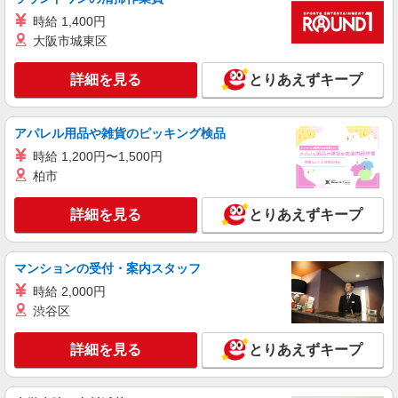
時給1300円〜 ※残業代支給 ★交通費別途支給
時給 1,400円
（規定あり） ゜+゜・。○。・゜+゜・。○。・゜
+゜ 入社祝い金10万円支給(規定有) お友達を紹介
大阪市城東区
山口県周南市のdocomoショップ
頂くと, インセンティブ支給(規定有) ★月2回払
い・週払い可能（規程有）★ ゜・。○。・゜
詳細を見る
とりあえずキープ
詳細を見る
キープ
+゜・。○。・゜+゜
正社員
アパレル用品や雑貨のピッキング検品
ソフトバンク新南陽店
時給 1,200円〜1,500円
ソフトバンクショップの携帯販売スタッフ
柏市
月給 180,000円 〜 350,000円 試用期間あり 3
ヶ月 ※経験・能力による 【試用期間】月給
詳細を見る
とりあえずキープ
180000 円 〜 200000 円
■ソフトバンク新南陽店 山口県 周南市 政所3
丁目 5‐27
マンションの受付・案内スタッフ
詳細を見る
キープ
時給 2,000円
渋谷区
正社員
ソフトバンク徳山東店
詳細を見る
とりあえずキープ
ソフトバンクショップの携帯販売スタッフ
月給 180,000円 〜 350,000円 試用期間あり 3
ヶ月 ※経験・能力による 【試用期間】月給