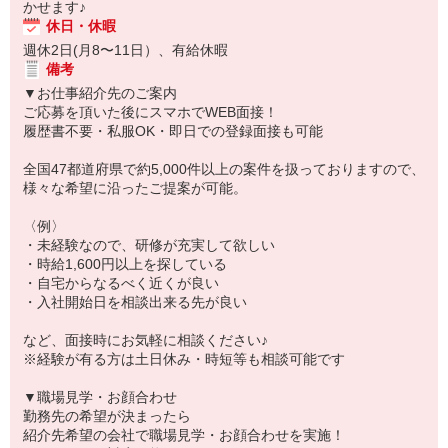
かせます♪
休日・休暇
週休2日(月8〜11日）、有給休暇
備考
▼お仕事紹介先のご案内
ご応募を頂いた後にスマホでWEB面接！
履歴書不要・私服OK・即日での登録面接も可能
全国47都道府県で約5,000件以上の案件を扱っておりますので、
様々な希望に沿ったご提案が可能。
〈例〉
・未経験なので、研修が充実して欲しい
・時給1,600円以上を探している
・自宅からなるべく近くが良い
・入社開始日を相談出来る先が良い
など、面接時にお気軽に相談ください♪
※経験が有る方は土日休み・時短等も相談可能です
▼職場見学・お顔合わせ
勤務先の希望が決まったら
紹介先希望の会社で職場見学・お顔合わせを実施！