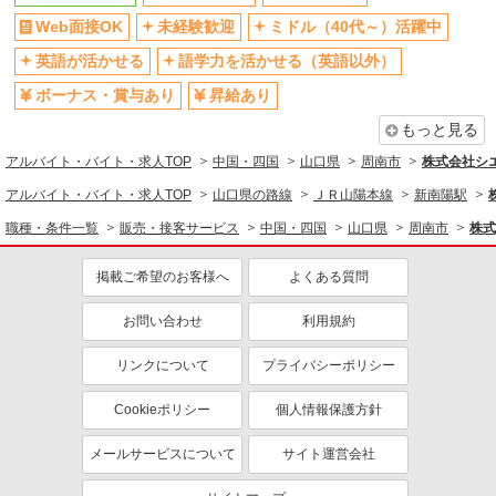
Web面接OK
未経験歓迎
ミドル（40代～）活躍中
英語が活かせる
語学力を活かせる（英語以外）
ボーナス・賞与あり
昇給あり
もっと見る
アルバイト・バイト・求人TOP
中国・四国
山口県
周南市
株式会社シ
アルバイト・バイト・求人TOP
山口県の路線
ＪＲ山陽本線
新南陽駅
職種・条件一覧
販売・接客サービス
中国・四国
山口県
周南市
株式
掲載ご希望のお客様へ
よくある質問
お問い合わせ
利用規約
リンクについて
プライバシーポリシー
Cookieポリシー
個人情報保護方針
メールサービスについて
サイト運営会社