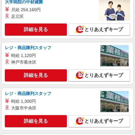
大学病院の中材滅菌
180000 円 〜 200000 円
■ソフトバンク徳山東店 山口県 周南市 大字久
月給 254,160円
米 3202‐1
足立区
詳細を見る
キープ
詳細を見る
とりあえずキープ
正社員
ソフトバンクゆめタウン徳山店
レジ・商品陳列スタッフ
ソフトバンクショップの携帯販売スタッフ
時給 1,120円
月給 180,000円 〜 350,000円 試用期間あり 3
神戸市垂水区
ヶ月 ※経験・能力による 【試用期間】月給
180000 円 〜 200000 円
■ソフトバンクゆめタウン徳山店 山口県 周南
詳細を見る
とりあえずキープ
市 青山町 1番18号
詳細を見る
キープ
レジ・商品陳列スタッフ
時給 1,300円
大阪市中央区
詳細を見る
とりあえずキープ