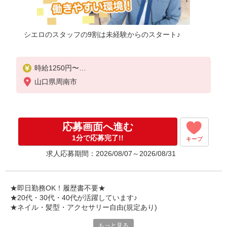
シエロのスタッフの9割は未経験からのスタート♪
時給1250円〜
※残業代支給
山口県周南市
★交通費別途支給（規定あり）
゜+゜・。○。・゜+゜・。○。・゜+゜
入社祝い金10万円支給(規定有)
応募画面へ進む
お友達を紹介頂くと,
1分で応募完了!!
キープ
インセンティブ支給(規定有)
求人応募期間：2026/08/07～2026/08/31
★月2回払い・週払い可能（規程有）★
゜・。○。・゜+゜・。○。・゜+゜
★即日勤務OK！履歴書不要★
★20代・30代・40代が活躍しています♪
★ネイル・髪型・アクセサリー自由(規定あり)
もっと見る
シエロのスタッフは9割が未経験スタート。