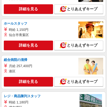
詳細を見る
キープ
+゜・。○。・゜+゜
詳細を見る
とりあえずキープ
派遣社員
株式会社シエロ
ホールスタッフ
人気機種に詳しくなれる携帯販売
【softbank】
時給 1,150円
時給1400円〜1450円（経験・能力による） ※
仙台市青葉区
残業代支給 ★交通費別途支給（規定あり） ゜
+゜・。○。・゜+゜・。○。・゜+゜ 入社祝い金10
山口県周南市の家電量販店
詳細を見る
とりあえずキープ
万円支給(規定有) お友達を紹介頂くと, インセンテ
ィブ支給(規定有) ★月2回払い・週払い可能（規程
詳細を見る
キープ
有）★ ゜・。○。・゜+゜・。○。・゜+゜
総合病院の清掃
月給 257,400円
紹介予定派遣
株式会社シエロ
港区
【au】の携帯販売スタッフ
詳細を見る
とりあえずキープ
時給1350円〜 ※残業代支給 ★交通費別途支給
（規定あり） ゜+゜・。○。・゜+゜・。○。・゜
+゜ 入社祝い金10万円支給(規定有) お友達を紹介
山口県周南市のauショップ
頂くと, インセンティブ支給(規定有) ★月2回払
レジ・商品陳列スタッフ
い・週払い可能（規程有）★ ゜・。○。・゜
時給 1,180円
詳細を見る
キープ
+゜・。○。・゜+゜