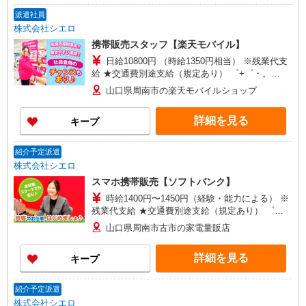
派遣社員
株式会社シエロ
携帯販売スタッフ【楽天モバイル】
日給10800円 （時給1350円相当） ※残業代支
給 ★交通費別途支給（規定あり） ゜+゜・。
○。・゜+゜・。○。・゜+゜ 入社祝い金10万円支
山口県周南市の楽天モバイルショップ
給(規定有) お友達を紹介頂くと, インセンティブ支
給(規定有) ★月2回払い・週払い可能（規程有）★
詳細を見る
キープ
゜・。○。・゜+゜・。○。・゜+゜
紹介予定派遣
株式会社シエロ
スマホ携帯販売【ソフトバンク】
時給1400円〜1450円（経験・能力による） ※
残業代支給 ★交通費別途支給（規定あり） ゜
+゜・。○。・゜+゜・。○。・゜+゜ 入社祝い金10
山口県周南市古市の家電量販店
万円支給(規定有) お友達を紹介頂くと, インセンテ
ィブ支給(規定有) ★月2回払い・週払い可能（規程
詳細を見る
キープ
有）★ ゜・。○。・゜+゜・。○。・゜+゜
紹介予定派遣
株式会社シエロ