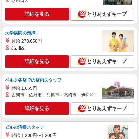
堺市堺区
派遣社員
詳細を見る
とりあえずキープ
株式会社シエロ
【au】の携帯販売スタッフ
時給1250円〜 ※残業代支給 ★交通費別途支給
大学病院の清掃
（規定あり） ゜+゜・。○。・゜+゜・。○。・゜
月給 273,650円
+゜ 入社祝い金10万円支給(規定有) お友達を紹介
山口県周南市のauショップ
頂くと, インセンティブ支給(規定有) ★月2回払
品川区
い・週払い可能（規程有）★ ゜・。○。・゜
詳細を見る
キープ
+゜・。○。・゜+゜
詳細を見る
とりあえずキープ
派遣社員
株式会社シエロ
ベルク各店での店内スタッフ
スマホ携帯販売【ソフトバンク】
時給 1,065円
時給1400円〜1450円（経験・能力による） ※
古河市・佐野市・前橋市・高崎市・伊勢崎市・太田市・館林市・
残業代支給 ★交通費別途支給（規定あり） ゜
+゜・。○。・゜+゜・。○。・゜+゜ 入社祝い金10
山口県周南市古市の家電量販店
詳細を見る
とりあえずキープ
万円支給(規定有) お友達を紹介頂くと, インセンテ
ィブ支給(規定有) ★月2回払い・週払い可能（規程
詳細を見る
キープ
有）★ ゜・。○。・゜+゜・。○。・゜+゜
ビルの清掃スタッフ
紹介予定派遣
時給 1,200円〜1,200円