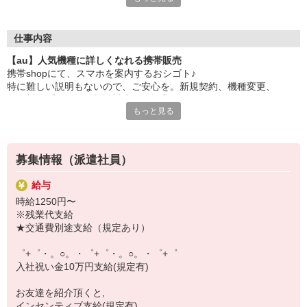
大手キャリアの店舗勤務なので安心・安定！
一度身に着けた知識は、
ずっと先まで役に立ちます！
仕事内容
【au】人気機種に詳しくなれる携帯販売
丁寧な研修もあるので、
携帯shopにて、スマホを案内するおシゴト♪
みなさんから働きやすいと好評です♪
特に難しい説明もないので、ご安心を。新規契約、機種変更、
最新アプリ事情やお得なプラン、
各種料金プランのご相談対応・ご提案などをお願いします。
スマホの裏ワザを学べるチャンス♪
もっと見る
初めての方でも安心♪
【選べるお仕事いろいろ】
あなた専属のコーディネーターが親切・丁寧にフォローするので、
￣￣￣￣￣￣￣￣￣￣￣
満足度◎
▼オフィスワーク
募集情報（派遣社員）
事務、経理、データ入力、コールセンター、受付
■携帯やインターネット販売業務
▼工場・製造・軽作業系
給与
docomo(ドコモ)/au(エーユー)・KDDI/softbank(ソフトバンク)など
機械/食品製造・梱包・仕分け・加工・組立・検査
時給1250円〜
の大手キャリアから
▼美容系
※残業代支給
ワイモバイル(Y!mobille)、楽天モバイル、UQなど格安スマホまで幅
眉毛サロンのアイブロウ・ネイリスト・エステ
★交通費別途支給（規定あり）
広く紹介可能♪
▼営業・販売
人気のApple（アップル）店舗もございます！
法人営業・アパレル販売・個別指導塾・人材紹介
゜+゜・。○。・゜+゜・。○。・゜+゜
▼人気案件も多数♪
入社祝い金10万円支給(規定有)
短期・期間限定・オープニング・官公庁案件
上場/優良/大手企業など
お友達を紹介頂くと,
インセンティブ支給(規定有)