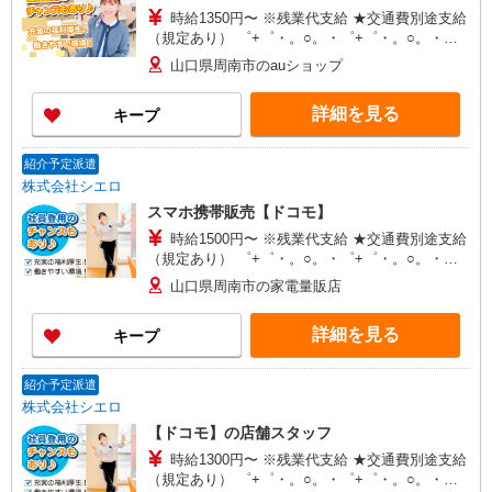
時給1350円〜 ※残業代支給 ★交通費別途支給
（規定あり） ゜+゜・。○。・゜+゜・。○。・゜
+゜ 入社祝い金10万円支給(規定有) お友達を紹介
山口県周南市のauショップ
頂くと, インセンティブ支給(規定有) ★月2回払
い・週払い可能（規程有）★ ゜・。○。・゜
詳細を見る
キープ
+゜・。○。・゜+゜
紹介予定派遣
株式会社シエロ
スマホ携帯販売【ドコモ】
時給1500円〜 ※残業代支給 ★交通費別途支給
（規定あり） ゜+゜・。○。・゜+゜・。○。・゜
+゜ 入社祝い金10万円支給(規定有) お友達を紹介
山口県周南市の家電量販店
頂くと, インセンティブ支給(規定有) ★月2回払
い・週払い可能（規程有）★ ゜・。○。・゜
詳細を見る
キープ
+゜・。○。・゜+゜
紹介予定派遣
株式会社シエロ
【ドコモ】の店舗スタッフ
時給1300円〜 ※残業代支給 ★交通費別途支給
（規定あり） ゜+゜・。○。・゜+゜・。○。・゜