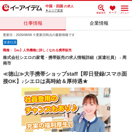
中国・四国
の求人
▼エリア変更
仕事情報
企業情報
更新日：2026/08/08 ※更新日時点の最新情報です
派遣社員
職種：【au】人気機種に詳しくなれる携帯販売
株式会社シエロの家電・携帯販売の求人情報詳細（派遣社員） - 周
南市
≪徳山≫大手携帯ショップstaff【即日登録/スマホ面
接OK】♪シエロは高時給＆厚待遇★