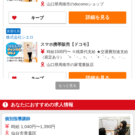
+゜ 入社祝い金10万円支給(規定有) お友達を紹介
山口県周南市のdocomoショップ
頂くと, インセンティブ支給(規定有) ★月2回払
い・週払い可能（規程有）★ ゜・。○。・゜
詳細を見る
キープ
+゜・。○。・゜+゜
派遣社員
株式会社シエロ
スマホ携帯販売【ドコモ】
時給1500円〜 ※残業代支給 ★交通費別途支給
（規定あり） ゜+゜・。○。・゜+゜・。○。・゜
+゜ 入社祝い金10万円支給(規定有) お友達を紹介
山口県周南市の家電量販店
頂くと, インセンティブ支給(規定有) ★月2回払
い・週払い可能（規程有）★ ゜・。○。・゜
詳細を見る
キープ
+゜・。○。・゜+゜
もっと見る
紹介予定派遣
株式会社シエロ
あなたにおすすめの求人情報
【au】の携帯販売スタッフ
時給1250円〜 ※残業代支給 ★交通費別途支給
（規定あり） ゜+゜・。○。・゜+゜・。○。・゜
個別指導講師
+゜ 入社祝い金10万円支給(規定有) お友達を紹介
山口県周南市のauショップ
時給 1,040円〜1,390円
頂くと, インセンティブ支給(規定有) ★月2回払
仙台市青葉区
い・週払い可能（規程有）★ ゜・。○。・゜