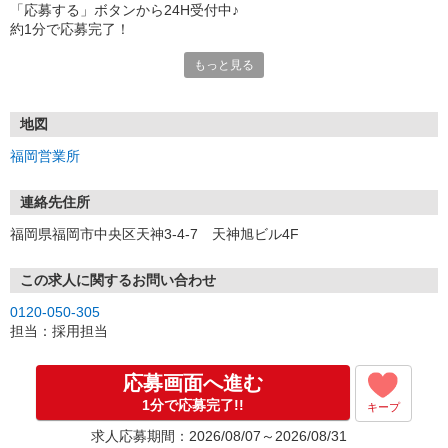
「応募する」ボタンから24H受付中♪
約1分で応募完了！
もっと見る
■電話応募の場合
電話応募も歓迎！（受付:10:00〜20:00）
土日祝も受付中♪
地図
【選考フロー】
福岡営業所
①応募から3営業日を目安に、メールorお電話でご連絡します。
②面接日時を決定！「0120」から始まる電話番号からご連絡します
★スマホでWEB面接（LINEなど）・出張面接・事務所面接と選べま
連絡先住所
す
福岡県福岡市中央区天神3-4-7 天神旭ビル4F
③面接実施（履歴書不要）
④勤務開始（スタート日は応相談）
※ご希望があれば、職場見学の調整もOKです！
この求人に関するお問い合わせ
0120-050-305
お気軽にご応募ください♪
担当：採用担当
応募画面へ進む
1分で応募完了!!
キープ
求人応募期間：2026/08/07～2026/08/31