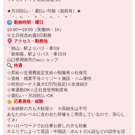
【スマホ面接実施中】
￣￣￣￣￣￣￣￣￣
★月2回払い・週払い可能（規程有）★
自宅に居ながらスマホでカンタン面接OK！
゜・。○。・゜+゜・。○。・゜+゜
オンライン面談なのでスピード対応。
勤務時間・曜日
10:00〜19:00（実働8h・1h）
※土日祝含め週5日勤務
アクセス・勤務地
「徳山」駅よりバス・車3分
「新南陽」駅よりバス・車15分
山口県周南市のauショップ
待遇
☆昇給☆交通費規定支給☆制服有☆社保完
☆資格・残業手当☆リゾート施設・ジム優待
☆特別ボーナス最大5万円(規定)☆友達紹介
☆車通勤OK☆正社員登用制度有
☆週払い・月2回払いOK
応募資格・経験
☆未経験の方も大歓迎☆ ※高校生は不可
あなたのレベルに合わせた研修をご用意しているので、安心し
てネ♪
※ハローワークでお仕事お探しの方も対象
※エリアによって英語・中国語・ポルトガル語などの語学を活