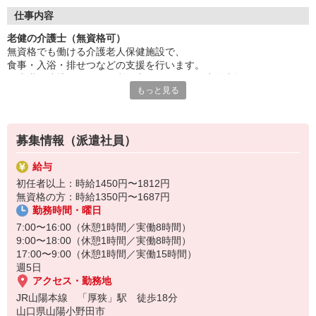
チームで協力し合う環境が自慢◎
無資格から正社員も目指せます！
仕事内容
資格取得支援制度を利用できますよ♪
老健の介護士（無資格可）
あなたの意欲を全力で応援します。
無資格でも働ける介護老人保健施設で、
新しい仲間と一緒に頑張りましょう！
食事・入浴・排せつなどの支援を行います。
まずはお問い合わせください！
医療職と連携しながら、利用者のリハビリや生活支援をサポート。
もっと見る
介護の基礎を学べる環境で、将来的に
資格取得を目指す方にも適した職場です♪
募集情報（派遣社員）
給与
初任者以上：時給1450円〜1812円
無資格の方：時給1350円〜1687円
勤務時間・曜日
7:00〜16:00（休憩1時間／実働8時間）
9:00〜18:00（休憩1時間／実働8時間）
17:00〜9:00（休憩1時間／実働15時間）
週5日
アクセス・勤務地
JR山陽本線 「厚狭」駅 徒歩18分
山口県山陽小野田市