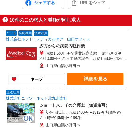
シェアする
URLをシェア
10
件のこの求人と職種が同じ求人
パート
契約社員
派遣社員
株式会社ルフト・メディカルケア 山口オフィス
夕方からの病院内軽作業
時給1,580円＋交通費規定支給 給与月収例
203,000円〜 21日出勤の場合 時給1,580円×126時
間＋夜間割増
山口県山陽小野田市
詳細を見る
キープ
派遣社員
株式会社ニッソーネット北九州支社
ショートステイの介護士（無資格可）
初任者以上：時給1450円〜1812円 無資格の
方：時給1350円〜1687円
山口県山陽小野田市