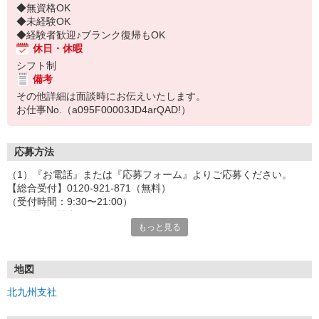
◆無資格OK
◆未経験OK
◆経験者歓迎♪ブランク復帰もOK
休日・休暇
シフト制
備考
その他詳細は面談時にお伝えいたします。
お仕事No.（a095F00003JD4arQAD!）
応募方法
（1）『お電話』または『応募フォーム』よりご応募ください。
【総合受付】0120-921-871（無料）
（受付時間：9:30〜21:00）
〈お電話の場合〉
もっと見る
「e-aidemを見て」とお伝えいただけるとスムーズです。
〈応募フォームからご応募の場合〉
当社担当者から連絡させていただきます。
◎応募フォームからのご応募は24時間受付中です！
地図
↓
北九州支社
（2）面談・登録の実施
お電話でのカンタン登録面談や来社登録面談を実施しております。