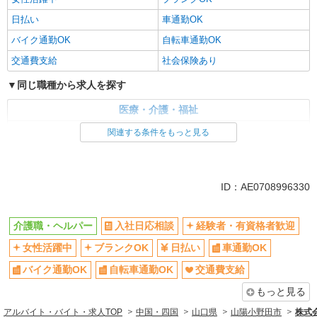
日払い
車通勤OK
バイク通勤OK
自転車通勤OK
交通費支給
社会保険あり
同じ職種から求人を探す
医療・介護・福祉
介護職・ヘルパー
関連する条件をもっと見る
同じ特徴から求人を探す
日払い
車通勤OK
ID：AE0708996330
交通費支給
社会保険あり
介護職・ヘルパー
入社日応相談
経験者・有資格者歓迎
女性活躍中
ブランクOK
日払い
車通勤OK
バイク通勤OK
自転車通勤OK
交通費支給
もっと見る
アルバイト・バイト・求人TOP
中国・四国
山口県
山陽小野田市
株式