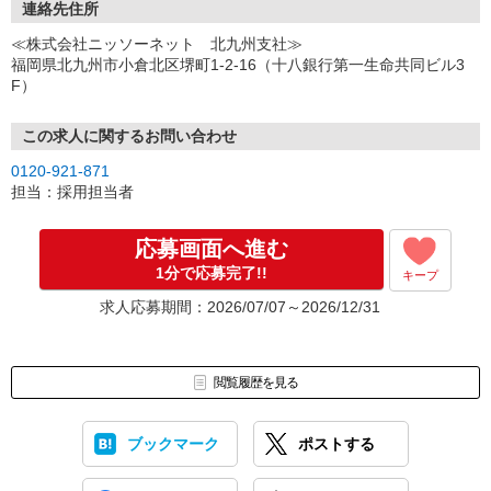
ご都合のよいお日にちをお聞かせください。
連絡先住所
↓
≪株式会社ニッソーネット 北九州支社≫
（3）選考・お仕事のご案内
福岡県北九州市小倉北区堺町1-2-16（十八銀行第一生命共同ビル3
↓
F）
（4）就業開始
※紹介予定派遣・職業紹介などで、正職員登用前提でのお仕事も可
能です。
この求人に関するお問い合わせ
0120-921-871
担当：採用担当者
応募画面へ進む
1分で応募完了!!
キープ
求人応募期間：2026/07/07～2026/12/31
閲覧履歴を見る
ブックマーク
ポストする