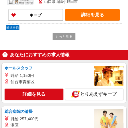
山口県山陽小野田市
詳細を見る
キープ
派遣社員
株式会社ニッソーネット北九州支社
もっと見る
グループホームの介護士（無資格可）
初任者以上：時給1450円〜1812円 無資格の
方：時給1350円〜1687円
あなたにおすすめの求人情報
山口県山陽小野田市
ホールスタッフ
詳細を見る
キープ
時給 1,150円
仙台市青葉区
詳細を見る
とりあえずキープ
総合病院の清掃
月給 257,400円
港区