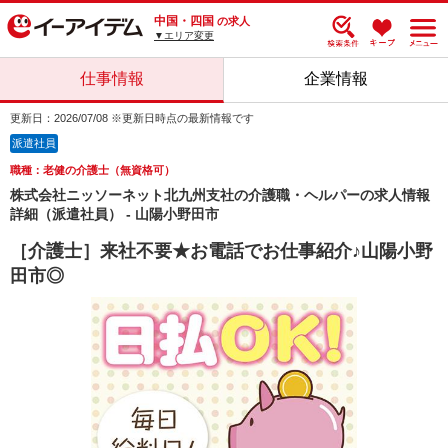
中国・四国
の求人
▼エリア変更
仕事情報
企業情報
更新日：2026/07/08 ※更新日時点の最新情報です
派遣社員
職種：老健の介護士（無資格可）
株式会社ニッソーネット北九州支社の介護職・ヘルパーの求人情報
詳細（派遣社員） - 山陽小野田市
［介護士］来社不要★お電話でお仕事紹介♪山陽小野
田市◎