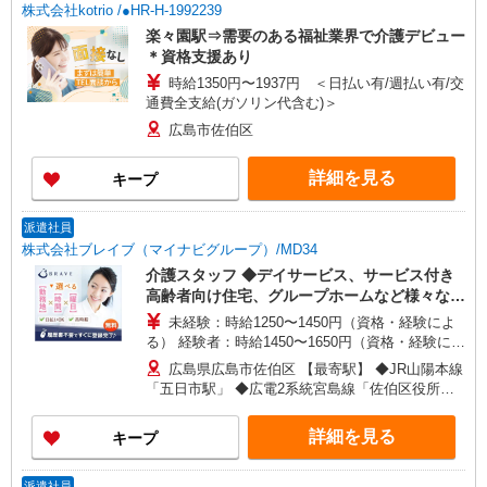
株式会社kotrio /●HR-H-1992239
楽々園駅⇒需要のある福祉業界で介護デビュー
＊資格支援あり
時給1350円〜1937円 ＜日払い有/週払い有/交
通費全支給(ガソリン代含む)＞
広島市佐伯区
詳細を見る
キープ
派遣社員
株式会社ブレイブ（マイナビグループ）/MD34
介護スタッフ ◆デイサービス、サービス付き
高齢者向け住宅、グループホームなど様々な勤
務先から選べます。
未経験：時給1250〜1450円（資格・経験によ
る） 経験者：時給1450〜1650円（資格・経験によ
る） ◎月収例 時給1650円×1日8時間×22日（週5
広島県広島市佐伯区 【最寄駅】 ◆JR山陽本線
日）＝29万400円 ◆昇給あり ◆支払い方法 ※日払
「五日市駅」 ◆広電2系統宮島線「佐伯区役所前
い/週払い/月払い対応も可能です。詳しくは面談時
駅」 ◆広電2系統宮島線「広電五日市駅」 ★その
にご相談ください。 ◆交通費：別途全額支給 ※当
他、近隣に多数勤務地あります！
詳細を見る
キープ
社規定あり
派遣社員