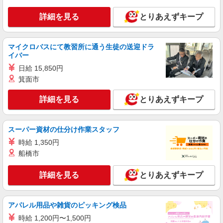
＜デイサービス/五日市駅＞面接なし！最短3日
詳細を見る
とりあえずキープ
で仕事スタート可◎
時給1450円〜1937円 ＜日払い有/週払い有/交
通費全支給(ガソリン代含む)＞
マイクロバスにて教習所に通う生徒の送迎ドラ
広島市佐伯区内に多数
イバー
日給 15,850円
詳細を見る
キープ
箕面市
派遣社員
詳細を見る
とりあえずキープ
株式会社kotrio /●HR-H-1953284
楽々園駅｜小さなグループホームで家事や生活
のサポート！
スーパー資材の仕分け作業スタッフ
時給1450円〜1937円 ＜日払い有/週払い有/交
時給 1,350円
通費全支給(ガソリン代含む)＞
船橋市
広島市佐伯区
詳細を見る
とりあえずキープ
詳細を見る
キープ
アパレル用品や雑貨のピッキング検品
派遣社員
株式会社kotrio /●HR-H-1990733
時給 1,200円〜1,500円