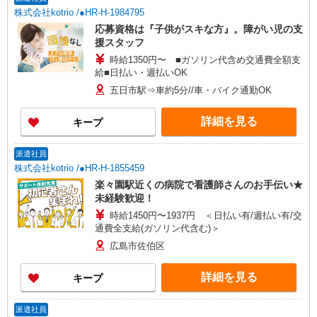
株式会社kotrio /●HR-H-1984795
応募資格は『子供がスキな方』。障がい児の支
援スタッフ
時給1350円〜 ■ガソリン代含め交通費全額支
給■日払い・週払いOK
五日市駅⇒車約5分//車・バイク通勤OK
詳細を見る
キープ
派遣社員
株式会社kotrio /●HR-H-1855459
楽々園駅近くの病院で看護師さんのお手伝い★
未経験歓迎！
時給1450円〜1937円 ＜日払い有/週払い有/交
通費全支給(ガソリン代含む)＞
広島市佐伯区
詳細を見る
キープ
派遣社員