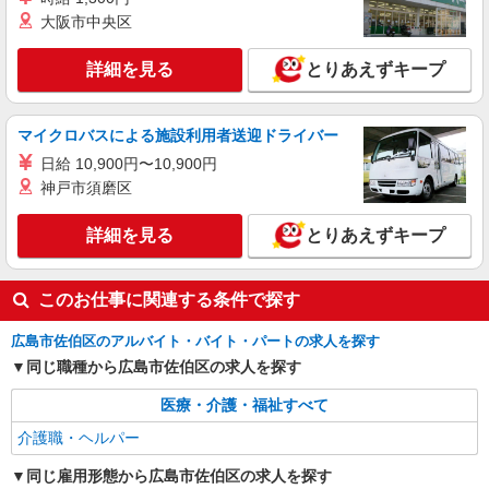
＼収入アップを全面サポート／小規模デイ
大阪市中央区
STAFF|資格支援制度あり
時給1350円〜1937円 ＜日払い有/週払い有/交
詳細を見る
とりあえずキープ
通費全支給(ガソリン代含む)＞
広島市佐伯区
マイクロバスによる施設利用者送迎ドライバー
詳細を見る
キープ
日給 10,900円〜10,900円
神戸市須磨区
派遣社員
株式会社kotrio /●HR-H-1855679
詳細を見る
とりあえずキープ
[ 面接なし ]楽々園近くの支援員★社会活動の
見守りなど
時給1450円〜1937円 ＜日払い有/週払い有/交
このお仕事に関連する条件で探す
通費全支給(ガソリン代含む)＞
広島市佐伯区
広島市佐伯区のアルバイト・バイト・パートの求人を探す
同じ職種から広島市佐伯区の求人を探す
詳細を見る
キープ
医療・介護・福祉すべて
介護職・ヘルパー
派遣社員
株式会社kotrio /●HR-H-2093054
同じ雇用形態から広島市佐伯区の求人を探す
≪楽々園駅≫夜勤なし！未経験・ブランクOK