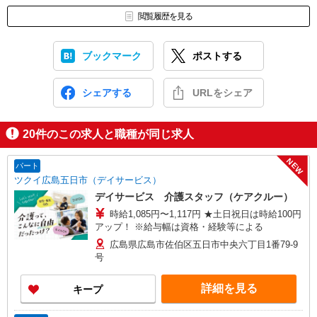
閲覧履歴を見る
ブックマーク
ポストする
シェアする
URLをシェア
20
件のこの求人と職種が同じ求人
NEW
パート
ツクイ広島五日市（デイサービス）
デイサービス 介護スタッフ（ケアクルー）
時給1,085円〜1,117円 ★土日祝日は時給100円
アップ！ ※給与幅は資格・経験等による
広島県広島市佐伯区五日市中央六丁目1番79-9
号
詳細を見る
キープ