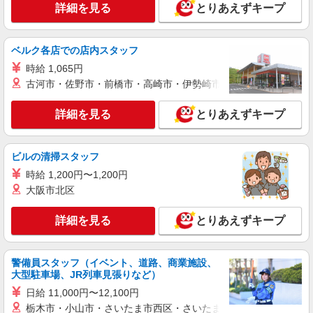
株式会社kotrio /●HR-H-2077464
詳細を見る
とりあえずキープ
タイパ最強！希望の働き方が叶う有料住宅のス
タッフ★＠五日市駅
時給1350円〜1937円 ＜日払い有/週払い有/交
ベルク各店での店内スタッフ
通費全支給(ガソリン代含む)＞
時給 1,065円
広島市佐伯区｜五日市駅が最寄り
古河市・佐野市・前橋市・高崎市・伊勢崎市・太田市・館林市・
詳細を見る
キープ
詳細を見る
とりあえずキープ
派遣社員
ビルの清掃スタッフ
株式会社kotrio /●HR-H-1880290
「支払い日に間に合ったぜ！」日払いOK＊障
時給 1,200円〜1,200円
がい者支援STAFF
大阪市北区
時給1450円〜1937円 ＜日払い有/週払い有/交
通費全支給(ガソリン代含む)＞
詳細を見る
とりあえずキープ
広島市佐伯区
警備員スタッフ（イベント、道路、商業施設、
詳細を見る
キープ
大型駐車場、JR列車見張りなど）
日給 11,000円〜12,100円
派遣社員
栃木市・小山市・さいたま市西区・さいたま市岩槻区・久喜市・
株式会社kotrio /●HR-H-1878353