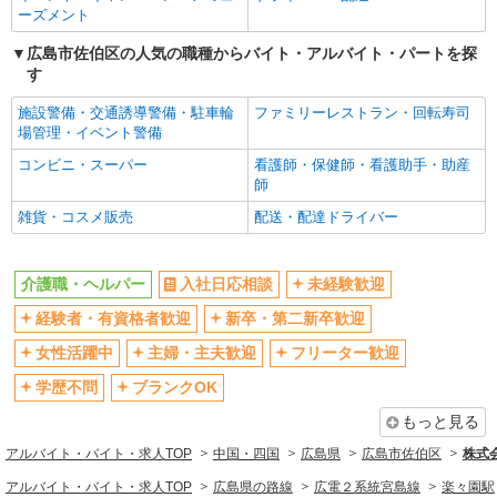
ーズメント
広島市佐伯区の人気の職種からバイト・アルバイト・パートを探
す
施設警備・交通誘導警備・駐車輪
ファミリーレストラン・回転寿司
場管理・イベント警備
コンビニ・スーパー
看護師・保健師・看護助手・助産
師
雑貨・コスメ販売
配送・配達ドライバー
介護職・ヘルパー
入社日応相談
未経験歓迎
経験者・有資格者歓迎
新卒・第二新卒歓迎
女性活躍中
主婦・主夫歓迎
フリーター歓迎
学歴不問
ブランクOK
もっと見る
アルバイト・バイト・求人TOP
中国・四国
広島県
広島市佐伯区
株式会
アルバイト・バイト・求人TOP
広島県の路線
広電２系統宮島線
楽々園駅