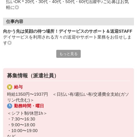
払いOK＊20代・30代・40代・50代・60代活躍中♪ご応募はお気
軽に◎
仕事内容
向かう先は笑顔の待つ場所！デイサービスのサポート＆送迎STAFF
デイサービスを利用される方々の送迎やサポート業務をお任せしま
す◎
もっと見る
≪おもなお仕事≫
・自動車による送迎
・食事や入浴等の介助
・リハビリのサポート
募集情報（派遣社員）
・レクリエーション企画、実施
・利用者さんとのコミュニケーション
給与
など
時給1350円〜1937円 ＜日払い有/週払い有/交通費全支給(ガソ
リン代含む)＞
笑い声の絶えない明るい雰囲気のデイサービスです♪
勤務時間・曜日
施設でのお仕事は移動やリハビリのサポートなどが中心なので、未
＜シフト制/休憩1h＞
経験でも全く問題ありません◎
・7:30〜16:30
・9:00〜18:00
送迎範囲は基本的に近場のみ！
・10:00〜19:00
慣れない土地へ行くことも、高速道路に乗ることもありません♪
など