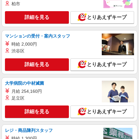
＜楽々園＞小さなデイサービスSTAFF募集≪
柏市
週3勤務≫≪夕方退社≫
詳細を見る
時給1350円〜1937円 ＜日払い有/週払い有/交
とりあえずキープ
通費全支給(ガソリン代含む)＞
広島市佐伯区
マンションの受付・案内スタッフ
詳細を見る
時給 2,000円
キープ
渋谷区
派遣社員
詳細を見る
とりあえずキープ
株式会社kotrio /●HR-H-2077239
毎日通うのが楽しみになる＊ホテルのような美
しいサ高住のSTAFF
大学病院の中材滅菌
時給1350円〜1937円 ＜日払い有/週払い有/交
通費全支給(ガソリン代含む)＞
月給 254,160円
足立区
広島市佐伯区｜五日市駅が最寄り
詳細を見る
とりあえずキープ
詳細を見る
キープ
派遣社員
レジ・商品陳列スタッフ
株式会社kotrio /●HR-H-2078499
時給 1,300円