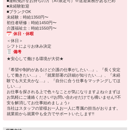
■運転免許をお持ちの方（AT限定可）※送迎業務があるため
■未経験歓迎
■ブランクOK
未経験：時給1350円〜
初任者研修：時給1450円〜
介護福祉士：時給1550円〜
休日・休暇
＜休日＞
シフトによりお休み決定
備考
★安心して働ける環境が大切★
『希望や制約があるけど介護の仕事がしたい…』、『長く安定
して働きたい…』、『就業部署の詳細が知りたい…』、『未経
験でも大丈夫かな…』、『自分に合う仕事をマッチングしてほ
しい…』
お仕事を探される上で色々なことが気になりますよね☆まずは
お気軽にご連絡ください!!お問い合わせだけでも構いません!!不
安を解消してお仕事始めましょう♪
当社はスタッフの皆様お一人お一人に専属の担当がおります。
就業前から就業中も全力でサポートいたします!!