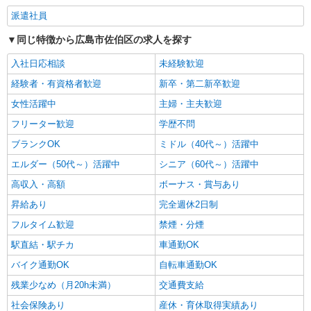
のデイスタッフ
派遣社員
時給1350円〜1937円 ＜日払い有/週払い有/交
同じ特徴から広島市佐伯区の求人を探す
通費全支給(ガソリン代含む)＞
広島市佐伯区
入社日応相談
未経験歓迎
経験者・有資格者歓迎
新卒・第二新卒歓迎
詳細を見る
キープ
女性活躍中
主婦・主夫歓迎
フリーター歓迎
学歴不問
ブランクOK
ミドル（40代～）活躍中
エルダー（50代～）活躍中
シニア（60代～）活躍中
高収入・高額
ボーナス・賞与あり
昇給あり
完全週休2日制
フルタイム歓迎
禁煙・分煙
駅直結・駅チカ
車通勤OK
バイク通勤OK
自転車通勤OK
残業少なめ（月20h未満）
交通費支給
社会保険あり
産休・育休取得実績あり