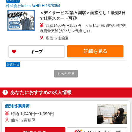
株式会社kotrio /●HR-H-1878354
＜デイサービス/楽々園駅＞面接なし！最短3日
で仕事スタート可◎
時給1450円〜1937円 ＜日払い有/週払い有/交
通費全支給(ガソリン代含む)＞
広島市佐伯区
詳細を見る
キープ
派遣社員
株式会社kotrio /●HR-H-2077511
もっと見る
楽々園*デイでの生活補助☆新たなスキルを身
につけて長く働く♪
時給1350円〜1937円 ＜日払い有/週払い有/交
あなたにおすすめの求人情報
通費全支給(ガソリン代含む)＞
広島市佐伯区
個別指導講師
時給 1,040円〜1,390円
詳細を見る
キープ
仙台市青葉区
派遣社員