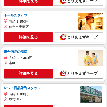
詳細を見る
とりあえずキープ
株式会社kotrio /●HR-H-1855886
楽々園＊障がい者通所施設スタッフ大募集！無
資格・未経験歓迎
ホールスタッフ
時給1450円〜1937円 ＜日払い有/週払い有/交
時給 1,150円
通費全支給(ガソリン代含む)＞
仙台市青葉区
広島市佐伯区
詳細を見る
とりあえずキープ
詳細を見る
キープ
派遣社員
総合病院の清掃
株式会社kotrio /●HR-H-1991474
月給 257,400円
楽々園＊グループホームSTAFF＊生活のサポ
港区
ート業務を担当
時給1350円〜1937円 ＜日払い有/週払い有/交
詳細を見る
とりあえずキープ
通費全支給(ガソリン代含む)＞
広島市佐伯区
レジ・商品陳列スタッフ
詳細を見る
キープ
時給 1,180円
堺市堺区
派遣社員