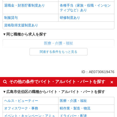
退職金・財形貯蓄制度あり
各種手当（家族・役職・インセン
ティブなど）あり
制服貸与
研修制度あり
資格取得支援制度あり
同じ職種から求人を探す
医療・介護・福祉
介護職・ヘルパー
関連する条件をもっと見る
同じ特徴から求人を探す
未経験歓迎
ミドル（40代～）活躍中
ID：AE0730619476
ボーナス・賞与あり
車通勤OK
その他の条件でバイト・アルバイト・パートを探す
交通費支給
社会保険あり
広島市佐伯区の職種からバイト・アルバイト・パートを探す
産休・育休取得実績あり
ヘルス・ビューティー
医療・介護・福祉
オフィスワーク・事務
軽作業・製造・物流
イベント・キャンペーン・アミュ
ドライバー・配達