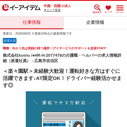
中国・四国
の求人
▼エリア変更
仕事情報
企業情報
更新日：2026/08/03 ※更新日時点の最新情報です
派遣社員
職種：向かう先は笑顔の待つ場所！デイサービスのサポート＆送迎STAFF
株式会社kotrio /●HR-H-2077478の介護職・ヘルパーの求人情報詳
細（派遣社員） - 広島市佐伯区
＜楽々園駅＞未経験大歓迎！運転好きな方はすぐに
活躍できます♪AT限定OK！ドライバー経験活かせま
す◎