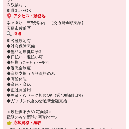
※残業なし
まずはお気軽にご応募ください！
※週3日〜OK
アクセス・勤務地
楽々園駅…車5分以内 【交通費全額支給】
広島市佐伯区
待遇
※各種規定有
◆社会保険完備
◆無料定期健康診断
◆日払い・週払い可
◆短期（2ヶ月）〜長期
◆退職金制度
◆資格支援（介護資格のみ）
◆有給休暇
◆産休・育休
◆正社員登用
◆副業・Wワーク相談OK（週40時間以内）
◆ガソリン代含め交通費全額支給
＜履歴書不要/在宅面談＞
電話のみで面談が可能です♪
応募資格・経験