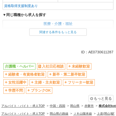
資格取得支援制度あり
同じ職種から求人を探す
医療・介護・福祉
介護職・ヘルパー
関連する条件をもっと見る
同じ特徴から求人を探す
未経験歓迎
ミドル（40代～）活躍中
ID：AE0730611287
ボーナス・賞与あり
車通勤OK
交通費支給
社会保険あり
介護職・ヘルパー
入社日応相談
未経験歓迎
産休・育休取得実績あり
経験者・有資格者歓迎
新卒・第二新卒歓迎
女性活躍中
主婦・主夫歓迎
フリーター歓迎
学歴不問
ブランクOK
もっと見る
アルバイト・バイト・求人TOP
中国・四国
岡山県
赤磐市
株式会社kotr
アルバイト・バイト・求人TOP
岡山県の路線
ＪＲ山陽本線
上道(岡山)駅