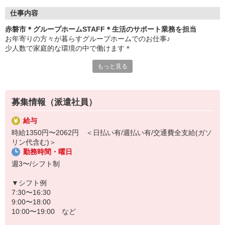
仕事内容
赤磐市＊グループホームSTAFF＊生活のサポート業務を担当
お年寄りの方々が暮らすグループホームでのお仕事♪
少人数で家庭的な環境の中で働けます＊
もっと見る
▼仕事内容
・利用者さんの見守り
・料理や洗濯などの家事サポート
・お部屋や共有スペースの清掃
募集情報（派遣社員）
・お散歩や体操などのレクリエーション
・必要に応じた生活介助 など
給与
時給1350円〜2062円 ＜日払い有/週払い有/交通費全支給(ガソ
▼こんな方におすすめ
リン代含む)＞
・高齢者の方とじっくり関わりたい
勤務時間・曜日
・家事や会話が苦にならない
・認知症ケアに興味がある
週3〜/シフト制
難しい対応はありません
▼シフト例
未経験スタートのスタッフ多数！
7:30〜16:30
わからないことは先輩スタッフが丁寧に教えますのでご安心くださ
9:00〜18:00
い◎
10:00〜19:00 など