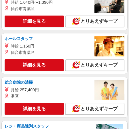
時給 1,040円〜1,390円
詳細を見る
キープ
仙台市青葉区
派遣社員
詳細を見る
とりあえずキープ
株式会社kotrio /●OK-H-2021140
<赤磐市>高時給&シフト柔軟でいいとこ取り♪
サ高住の補助STAFF
ホールスタッフ
時給1350円〜2062円 ＜日払い有/週払い有/交
時給 1,150円
通費全支給(ガソリン代含む)＞
仙台市青葉区
赤磐市内 ほか周辺エリアでもご紹介
詳細を見る
とりあえずキープ
詳細を見る
キープ
派遣社員
総合病院の清掃
株式会社kotrio /●OK-H-1828956
月給 257,400円
赤磐市＊サ高住STAFF＊曜日不問・週3〜
港区
OK！働きやすさ◎
時給1450円〜2062円 ＜日払い有/週払い有/交
詳細を見る
とりあえずキープ
通費全支給(ガソリン代含む)＞
赤磐市 瀬戸駅周辺
レジ・商品陳列スタッフ