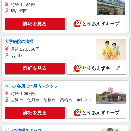
詳細を見る
キープ
時給 1,180円
堺市堺区
派遣社員
株式会社kotrio /●OK-H-1815997
詳細を見る
とりあえずキープ
[ 綺麗 ]高級シニアマンションで生活ケア/見守
りなど/赤磐市
大学病院の清掃
時給1450円〜2062円 ＜日払い有/週払い有/交
通費全支給(ガソリン代含む)＞
月給 273,650円
赤磐市 瀬戸駅周辺
品川区
詳細を見る
キープ
詳細を見る
とりあえずキープ
派遣社員
ベルク各店での店内スタッフ
株式会社kotrio /●OK-H-1993669
赤磐市｜シニア向けマンションで夜勤専従＊暮
時給 1,065円
らしのお手伝い
古河市・佐野市・前橋市・高崎市・伊勢崎市・太田市・館林市・
時給1350円〜2062円 ＜日払い有/週払い有/交
通費全支給(ガソリン代含む)＞
詳細を見る
とりあえずキープ
赤磐市内 ほか周辺エリアでもご紹介
ビルの清掃スタッフ