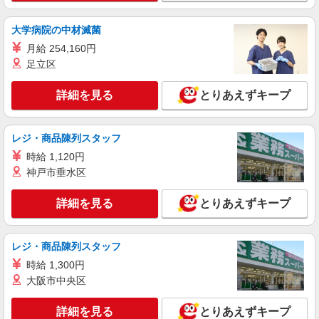
派遣社員
大学病院の中材滅菌
株式会社kotrio /●OK-H-1993645
月給 254,160円
赤磐市｜サ高住STAFF＊落ち着いた雰囲気で
足立区
ゆったりお仕事♪
時給1350円〜2062円 ＜日払い有/週払い有/交
詳細を見る
とりあえずキープ
通費全支給(ガソリン代含む)＞
赤磐市内 ほか周辺エリアでもご紹介
レジ・商品陳列スタッフ
詳細を見る
キープ
時給 1,120円
神戸市垂水区
詳細を見る
とりあえずキープ
レジ・商品陳列スタッフ
時給 1,300円
大阪市中央区
詳細を見る
とりあえずキープ