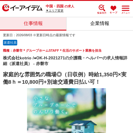
中国・四国
の求人
▼エリア変更
仕事情報
企業情報
更新日：2026/08/03 ※更新日時点の最新情報です
派遣社員
職種：赤磐市＊グループホームSTAFF＊生活のサポート業務を担当
株式会社kotrio /●OK-H-2021271の介護職・ヘルパーの求人情報詳
細（派遣社員） - 赤磐市
家庭的な雰囲気の職場◎（日収例）時給1,350円×実
働8ｈ＝10,800円+別途交通費日払い可！