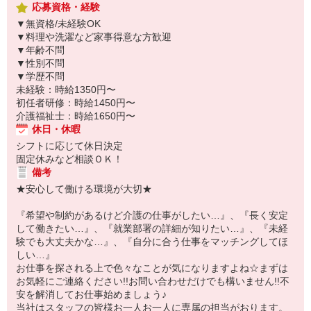
応募資格・経験
▼無資格/未経験OK
▼料理や洗濯など家事得意な方歓迎
▼年齢不問
▼性別不問
▼学歴不問
未経験：時給1350円〜
初任者研修：時給1450円〜
介護福祉士：時給1650円〜
休日・休暇
シフトに応じて休日決定
固定休みなど相談ＯＫ！
備考
★安心して働ける環境が大切★
『希望や制約があるけど介護の仕事がしたい…』、『長く安定
して働きたい…』、『就業部署の詳細が知りたい…』、『未経
験でも大丈夫かな…』、『自分に合う仕事をマッチングしてほ
しい…』
お仕事を探される上で色々なことが気になりますよね☆まずは
お気軽にご連絡ください!!お問い合わせだけでも構いません!!不
安を解消してお仕事始めましょう♪
当社はスタッフの皆様お一人お一人に専属の担当がおります。