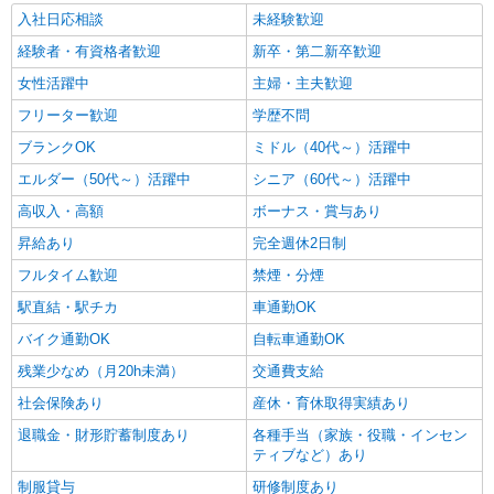
入社日応相談
未経験歓迎
経験者・有資格者歓迎
新卒・第二新卒歓迎
女性活躍中
主婦・主夫歓迎
フリーター歓迎
学歴不問
ブランクOK
ミドル（40代～）活躍中
エルダー（50代～）活躍中
シニア（60代～）活躍中
高収入・高額
ボーナス・賞与あり
昇給あり
完全週休2日制
フルタイム歓迎
禁煙・分煙
駅直結・駅チカ
車通勤OK
バイク通勤OK
自転車通勤OK
残業少なめ（月20h未満）
交通費支給
社会保険あり
産休・育休取得実績あり
退職金・財形貯蓄制度あり
各種手当（家族・役職・インセン
ティブなど）あり
制服貸与
研修制度あり