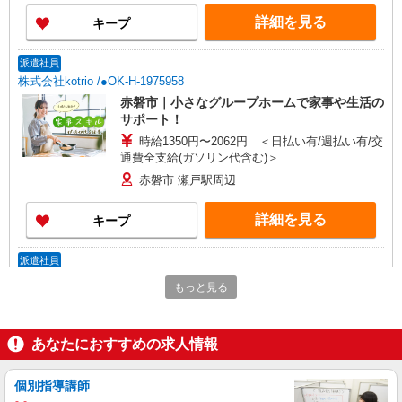
詳細を見る
キープ
派遣社員
株式会社kotrio /●OK-H-1975958
赤磐市｜小さなグループホームで家事や生活の
サポート！
時給1350円〜2062円 ＜日払い有/週払い有/交
通費全支給(ガソリン代含む)＞
赤磐市 瀬戸駅周辺
詳細を見る
キープ
派遣社員
株式会社kotrio /●OK-H-2021294
もっと見る
赤磐市｜サ高住STAFF＊落ち着いた雰囲気で
ゆったりお仕事♪
時給1350円〜2062円 ＜日払い有/週払い有/交
あなたにおすすめの求人情報
通費全支給(ガソリン代含む)＞
赤磐市内 ほか周辺エリアでもご紹介
個別指導講師