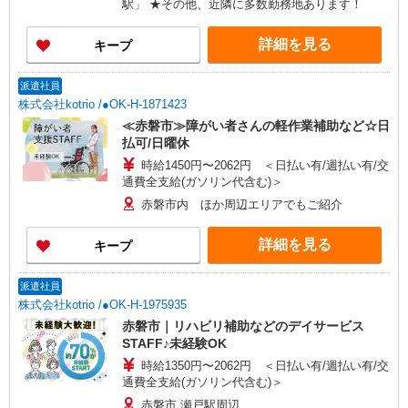
駅」 ★その他、近隣に多数勤務地あります！
い/週払い/月払い対応も可能です。詳しくは面談時
にご相談ください。 ◆交通費：別途全額支給 ※当
詳細を見る
キープ
社規定あり
派遣社員
株式会社kotrio /●OK-H-1871423
≪赤磐市≫障がい者さんの軽作業補助など☆日
払可/日曜休
時給1450円〜2062円 ＜日払い有/週払い有/交
通費全支給(ガソリン代含む)＞
赤磐市内 ほか周辺エリアでもご紹介
詳細を見る
キープ
派遣社員
株式会社kotrio /●OK-H-1975935
赤磐市｜リハビリ補助などのデイサービス
STAFF♪未経験OK
時給1350円〜2062円 ＜日払い有/週払い有/交
通費全支給(ガソリン代含む)＞
赤磐市 瀬戸駅周辺