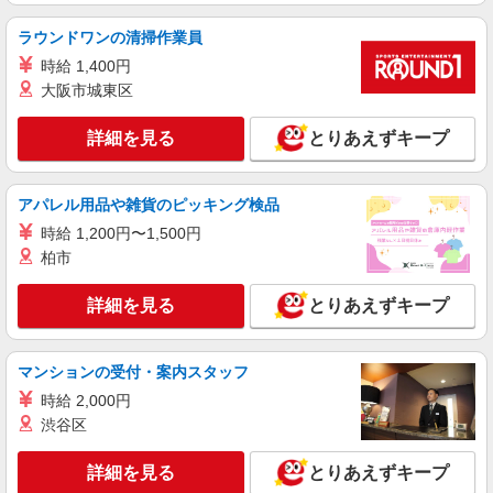
ラウンドワンの清掃作業員
派遣社員
株式会社kotrio /●OK-H-1829069
時給 1,400円
大阪市城東区
赤磐市｜シニア向けマンションSTAFF▼見守
り・清掃・生活相談など
詳細を見る
とりあえずキープ
時給1450円〜2062円 ＜日払い有/週払い有/交
通費全支給(ガソリン代含む)＞
赤磐市 瀬戸駅周辺
アパレル用品や雑貨のピッキング検品
時給 1,200円〜1,500円
詳細を見る
キープ
柏市
派遣社員
詳細を見る
とりあえずキープ
株式会社kotrio /●OK-H-1975717
赤磐市｜シニア向けマンションでの生活サポー
ト・フロアの巡回
マンションの受付・案内スタッフ
時給1350円〜2062円 ＜日払い有/週払い有/交
時給 2,000円
通費全支給(ガソリン代含む)＞
渋谷区
赤磐市 瀬戸駅周辺
詳細を見る
とりあえずキープ
詳細を見る
キープ