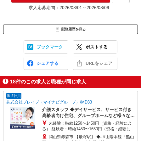
求人応募期間：2026/08/01～2026/08/09
閲覧履歴を見る
ブックマーク
ポストする
シェアする
URLをシェア
18
件のこの求人と職種が同じ求人
派遣社員
株式会社ブレイブ（マイナビグループ）/MD33
介護スタッフ ◆デイサービス、サービス付き
高齢者向け住宅、グループホームなど様々な勤
務先から選べます。
未経験：時給1250〜1450円（資格・経験によ
る） 経験者：時給1450〜1650円（資格・経験によ
る） ◎月収例 時給1650円×1日8時間×22日（週5
岡山県赤磐市 【最寄駅】 ◆JR山陽本線「熊山
日）＝29万400円 ◆昇給あり ◆支払い方法 ※日払