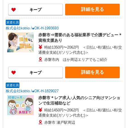
詳細を見る
キープ
派遣社員
株式会社kotrio /●OK-H-1993693
赤磐市⇒需要のある福祉業界で介護デビュー＊
資格支援あり
時給1350円〜2062円 ＜日払い有/週払い有/交
通費全支給(ガソリン代含む)＞
赤磐市内 ほか周辺エリアでもご紹介
詳細を見る
キープ
派遣社員
株式会社kotrio /●OK-H-1829027
赤磐市＊レア求人♪人気のシニア向けマンショ
ンで生活補助など
時給1450円〜2062円 ＜日払い有/週払い有/交
通費全支給(ガソリン代含む)＞
赤磐市 瀬戸駅周辺