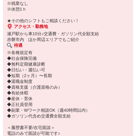
※残業なし
※休憩1ｈ
★その他のシフトもご相談ください！
アクセス・勤務地
瀬戸駅から車10分♪交通費・ガソリン代全額支給
赤磐市内 ほか周辺エリアでもご紹介
待遇
※各種規定有
◆社会保険完備
◆無料定期健康診断
◆日払い・週払い可
◆短期（2ヶ月）〜長期
◆退職金制度
◆資格支援（介護資格のみ）
◆有給休暇
◆産休・育休
◆正社員登用
◆副業・Wワーク相談OK（週40時間以内）
◆ガソリン代含め交通費全額支給
＜履歴書不要/在宅面談＞
電話のみで面談が可能です♪