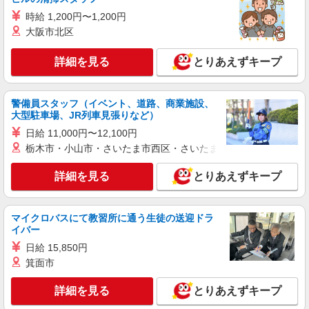
詳細を見る
キープ
時給 1,200円〜1,200円
大阪市北区
派遣社員
株式会社kotrio /●OK-H-1976009
詳細を見る
とりあえずキープ
赤磐市★シフト柔軟で長く働きやすいシニア向
けマンション
時給1350円〜2062円 ＜日払い有/週払い有/交
警備員スタッフ（イベント、道路、商業施設、
通費全支給(ガソリン代含む)＞
大型駐車場、JR列車見張りなど）
赤磐市 瀬戸駅周辺
日給 11,000円〜12,100円
栃木市・小山市・さいたま市西区・さいたま市岩槻区・久喜市・
詳細を見る
キープ
詳細を見る
とりあえずキープ
派遣社員
株式会社kotrio /●OK-H-2021008
赤磐市｜日払いOK！日収1万円超え×サ高住ス
マイクロバスにて教習所に通う生徒の送迎ドラ
タッフ！
イバー
時給1350円〜2062円 ＜日払い有/週払い有/交
日給 15,850円
通費全支給(ガソリン代含む)＞
箕面市
赤磐市内 ほか周辺エリアでもご紹介
詳細を見る
とりあえずキープ
詳細を見る
キープ